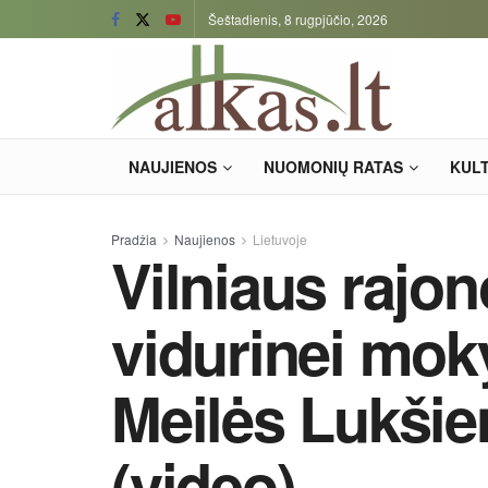
Šeštadienis, 8 rugpjūčio, 2026
NAUJIENOS
NUOMONIŲ RATAS
KUL
Pradžia
Naujienos
Lietuvoje
Vilniaus rajo
vidurinei moky
Meilės Lukšie
(video)