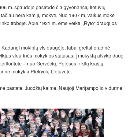
1905 m. spaudoje pasirodė čia gyvenančių lietuvių
, tačiau nėra kam jų mokyti. Nuo 1907 m. vaikus mokė
kininko troboje. Apie 1921 m. ėmė veikti ,,Ryto“ draugijos
Kadangi mokinių vis daugėjo, labai greitai pradinė
eiktas vidurinės mokyklos statusas, į mokyklą atvyko daug
eritorijoje – nuo Gervėčių, Pelesos ir kitų kraštų.
urine mokykla Pietryčių Lietuvoje.
me pastate, Juodžių kaime. Naujoji Marijampolio vidurinė