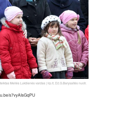
eiktas Meilės Lukšienės vardas | lrp.lt, Dž.G.Barysaitės nuotr.
utu.be/s7vyAIsGqPU