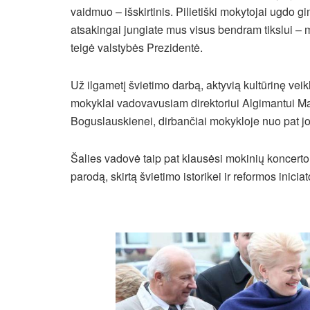
vaidmuo – išskirtinis. Pilietiški mokytojai ugdo gim
atsakingai jungiate mus visus bendram tikslui – mą
teigė valstybės Prezidentė.
Už ilgametį švietimo darbą, aktyvią kultūrinę vei
mokyklai vadovavusiam direktoriui Algimantui Masa
Boguslauskienei, dirbančiai mokykloje nuo pat jo
Šalies vadovė taip pat klausėsi mokinių koncerto,
parodą, skirtą švietimo istorikei ir reformos inicia