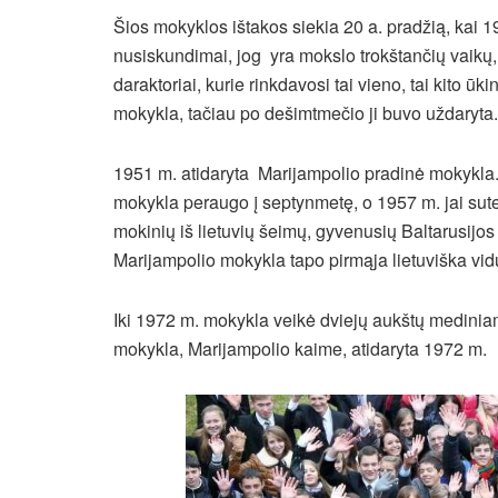
Šios mokyklos ištakos siekia 20 a. pradžią, kai 
nusiskundimai, jog yra mokslo trokštančių vaikų
daraktoriai, kurie rinkdavosi tai vieno, tai kito ū
mokykla, tačiau po dešimtmečio ji buvo uždaryta.
1951 m. atidaryta Marijampolio pradinė mokykla. 
mokykla peraugo į septynmetę, o 1957 m. jai sut
mokinių iš lietuvių šeimų, gyvenusių Baltarusijos t
Marijampolio mokykla tapo pirmąja lietuviška vid
Iki 1972 m. mokykla veikė dviejų aukštų medinia
mokykla, Marijampolio kaime, atidaryta 1972 m.