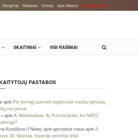
Renginiai
Reklama
Turinys
Apie Alkas.lt
Paremkite Alką
S
SKAITINIAI
VISI RAŠINIAI
KAITYTOJŲ PASTABOS
le
apie
Per pirmąjį pusmetį registruota mažiau gimusių
ikų nei pernai
++
apie
A. Medalinskas. Ar Putinas lauks, kol NATO
sirengs?
na Kuročkina (I News) apie geruosius rusus
apie
A.
vys, M. Sėjūnas. Imperija nemiršta tyliai