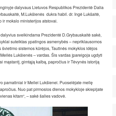
nginyje dalyvaus Lietuvos Respublikos Prezidentė Dalia
ybauskaitė, M.Lukšienės dukra habil. dr. Ingė Lukšaitė,
 ir mokslo ministerijos atstovai.
ų dalyvius sveikindama Prezidentė D.Grybauskaitė sakė,
yklai suteiktas ypatingos asmenybės – nepriklausomos
s švietimo sistemos kūrėjos, Tautinės mokyklos idėjos
 Meilės Lukšienės – vardas.
Šis vardas įpareigoja ugdyti
kai mąstantį, gimtąją kalbą, papročius ir Tėvynės istoriją
vo pamatiniai ir Meilei Lukšienei. Puoselėjate meilę
apročius. Nuo pat pirmosios dienos mokykloje skiepijate
vienas kitam“, – sakė šalies vadovė.