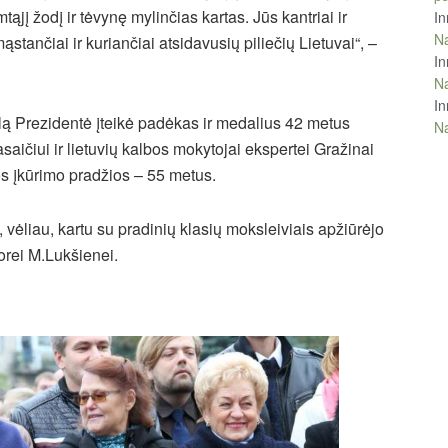
tąjį žodį ir tėvynę mylinčias kartas. Jūs kantriai ir
In
Na
stančiai ir kuriančiai atsidavusių piliečių Lietuvai“, –
In
Na
In
klą Prezidentė įteikė padėkas ir medalius 42 metus
Na
ičiui ir lietuvių kalbos mokytojai ekspertei Gražinai
s įkūrimo pradžios – 55 metus.
 vėliau, kartu su pradinių klasių moksleiviais apžiūrėjo
torei M.Lukšienei.