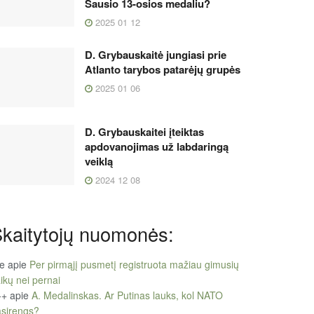
Sausio 13-osios medaliu?
2025 01 12
D. Grybauskaitė jungiasi prie
Atlanto tarybos patarėjų grupės
2025 01 06
D. Grybauskaitei įteiktas
apdovanojimas už labdaringą
veiklą
2024 12 08
kaitytojų nuomonės:
le
apie
Per pirmąjį pusmetį registruota mažiau gimusių
ikų nei pernai
++
apie
A. Medalinskas. Ar Putinas lauks, kol NATO
sirengs?