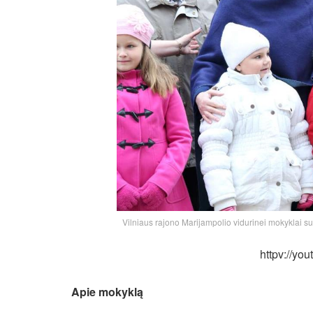
Vilniaus rajono Marijampolio vidurinei mokyklai sut
httpv://yo
Apie mokyklą