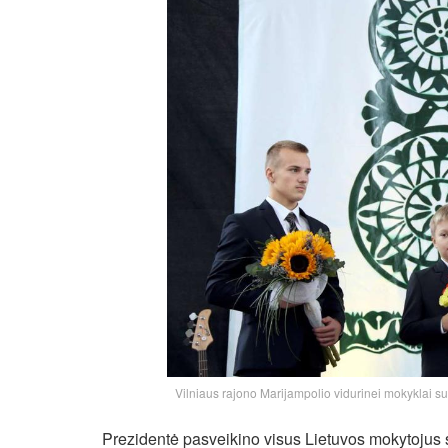
Vilniaus rajono Marijampolio vidurinei mokyklai sut
Prezidentė pasveikino visus Lietuvos mokytojus s