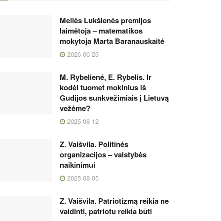
Meilės Lukšienės premijos
laimėtoja – matematikos
mokytoja Marta Baranauskaitė
2026 06 23
M. Rybelienė, E. Rybelis. Ir
kodėl tuomet mokinius iš
Gudijos sunkvežimiais į Lietuvą
vežėme?
2025 08 12
Z. Vaišvila. Politinės
organizacijos – valstybės
naikinimui
2025 08 05
Z. Vaišvila. Patriotizmą reikia ne
vaidinti, patriotu reikia būti