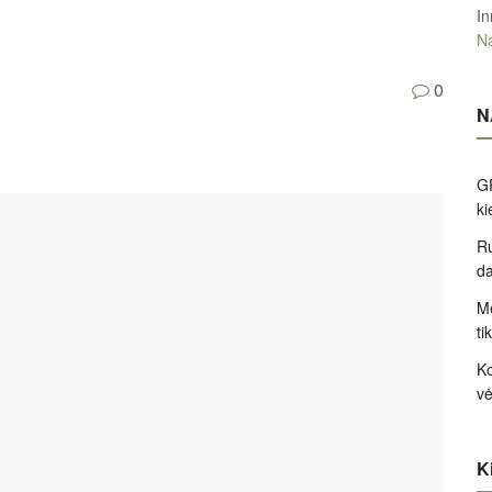
In
Na
0
N
GP
k
Ru
d
Me
ti
Ko
v
Ki