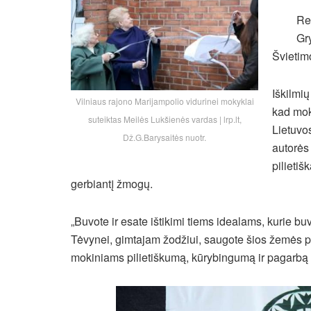
Re
Gr
Švietimo
Iškilmi
Vilniaus rajono Marijampolio vidurinei mokyklai
kad mok
suteiktas Meilės Lukšienės vardas | lrp.lt,
Lietuvo
Dž.G.Barysaitės nuotr.
autorės
pilietiš
gerbiantį žmogų.
„Buvote ir esate ištikimi tiems idealams, kurie bu
Tėvynei, gimtajam žodžiui, saugote šios žemės p
mokiniams pilietiškumą, kūrybingumą ir pagarbą 