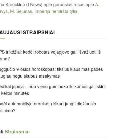
na Kuročkina (I News) apie geruosius rusus
apie
A.
vys, M. Sėjūnas. Imperija nemiršta tyliai
AUJAUSI STRAIPSNIAI
S trikdžiai: kodėl robotas vejapjovė gali išvažiuoti iš
iemo?
gpjūčio 9-osios horoskopas: tikslus klausimas padės
augiau negu skubus atsakymas
dikai įspėja – nuo vieno guminuko iki komos gali skirti
k kelios minutės
dėl automobilyje nereikėtų iškart jungti didžiausio
ėsinimo?
ti
Straipsniai