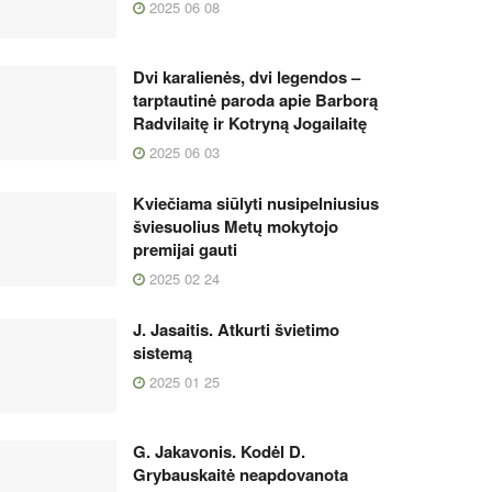
2025 06 08
Dvi karalienės, dvi legendos –
tarptautinė paroda apie Barborą
Radvilaitę ir Kotryną Jogailaitę
2025 06 03
Kviečiama siūlyti nusipelniusius
šviesuolius Metų mokytojo
premijai gauti
2025 02 24
J. Jasaitis. Atkurti švietimo
sistemą
2025 01 25
G. Jakavonis. Kodėl D.
Grybauskaitė neapdovanota