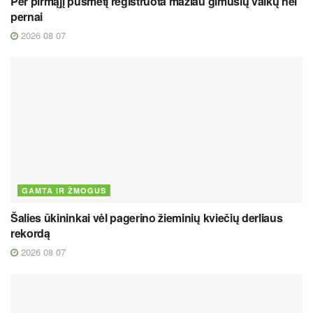
Per pirmąjį pusmetį registruota mažiau gimusių vaikų nei
pernai
2026 08 07
GAMTA IR ŽMOGUS
Šalies ūkininkai vėl pagerino žieminių kviečių derliaus
rekordą
2026 08 07