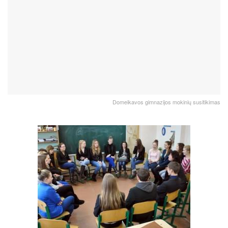
Domeikavos gimnazijos mokinių susitikimas