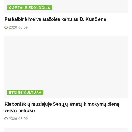
GAMTA IR EKOLOGIJA
Prakalbinkime vaistažoles kartu su D. Kunčiene
2026 08 09
ETNINĖ KULTŪRA
Kleboniškių muziejuje Senųjų amatų ir mokymų dieną
veiklų netrūko
2026 08 09