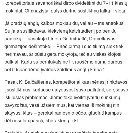
korepetitoriais savanoriškai dirbo dvidešimt du 7–11 klasių
mokiniai. Gimnazistai patys derino susitikimų laiką ir vietą.
„Iš pradžių anglų kalbos mokiau du, vėliau – tris antrokus.
Su jais susitikdavau kiekvieną ketvirtadienį po penkių
pamokų, – pasakoja Lineta Gedminaitė, Domeikavos
gimnazijos dešimtokė. – Prieš pirmąjį susitikimą šiek tiek
nerimavau, ar būsiu gera mokytoja, tačiau viskas klojosi
puikiai. Kartu su berniukais ne tik ruošėme namų darbus,
bet ir išbandėme įvairius žaidimus anglų kalba.“
Pasak K. Balčaitienės, korepetitoriai kas mėnesį rinkdavosi
į susitikimus, kuriuose dalydavosi savo patirtimi, spręsdavo
iškilusias problemas. Jiems teko įveikti įvairių sunkumų,
pavyzdžiui, vesti užsiėmimus, kai vienas iš mokinių itin
aktyvus, kitas – gerokai ramesnio būdo, gludinti kampus
dėl nesutampančių charakterių ir kt.
Projekto „Auginkime vieni kitus“ pradžioje ir pabaigoje