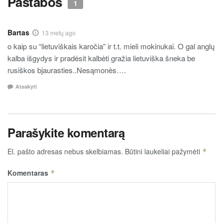
Pastabos
1
Bartas
13 metų ago
o kaip su “lietuviškais karočia” ir t.t. mieli mokinukai. O gal anglų
kalba išgydys ir pradėsit kalbėti gražia lietuviška šneka be
rusiškos bjaurasties..Nesąmonės….
Atsakyti
Parašykite komentarą
El. pašto adresas nebus skelbiamas.
Būtini laukeliai pažymėti
*
Komentaras
*