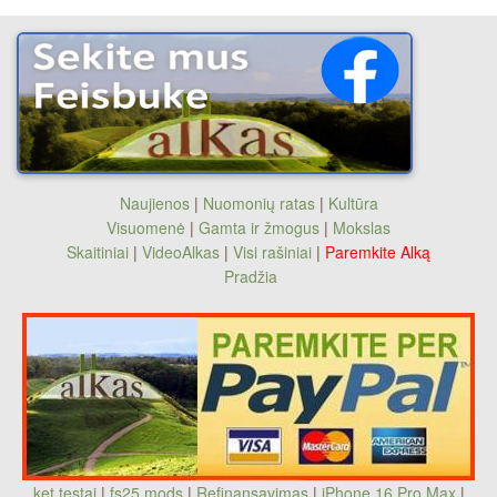
Naujienos
|
Nuomonių ratas
|
Kultūra
Visuomenė
|
Gamta ir žmogus
|
Mokslas
Skaitiniai
|
VideoAlkas
|
Visi rašiniai
|
Paremkite Alką
Pradžia
ket testai
|
fs25 mods
|
Refinansavimas
|
iPhone 16 Pro Max
|