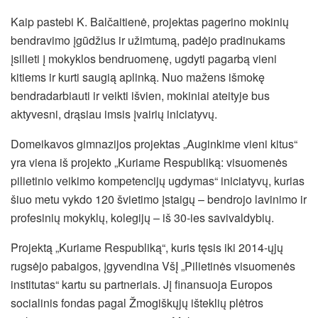
Kaip pastebi K. Balčaitienė, projektas pagerino mokinių
bendravimo įgūdžius ir užimtumą, padėjo pradinukams
įsilieti į mokyklos bendruomenę, ugdyti pagarbą vieni
kitiems ir kurti saugią aplinką. Nuo mažens išmokę
bendradarbiauti ir veikti išvien, mokiniai ateityje bus
aktyvesni, drąsiau imsis įvairių iniciatyvų.
Domeikavos gimnazijos projektas „Auginkime vieni kitus“
yra viena iš projekto „Kuriame Respubliką: visuomenės
pilietinio veikimo kompetencijų ugdymas“ iniciatyvų, kurias
šiuo metu vykdo 120 švietimo įstaigų – bendrojo lavinimo ir
profesinių mokyklų, kolegijų – iš 30-ies savivaldybių.
Projektą „Kuriame Respubliką“, kuris tęsis iki 2014-ųjų
rugsėjo pabaigos, įgyvendina VšĮ „Pilietinės visuomenės
institutas“ kartu su partneriais. Jį finansuoja Europos
socialinis fondas pagal Žmogiškųjų išteklių plėtros