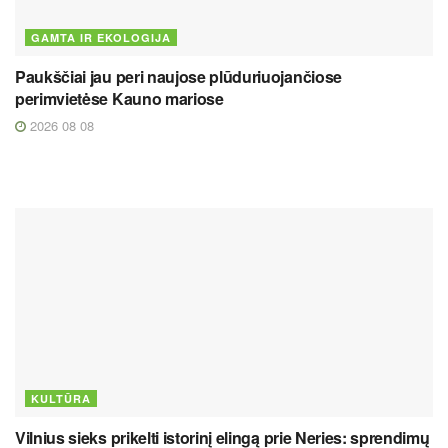
GAMTA IR EKOLOGIJA
Paukščiai jau peri naujose plūduriuojančiose
perimvietėse Kauno mariose
2026 08 08
KULTŪRA
Vilnius sieks prikelti istorinį elingą prie Neries: sprendimų