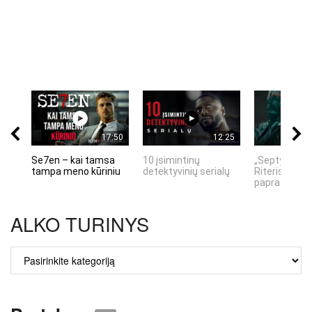
17:50
12:25
Se7en – kai tamsa
10 įsimintinų
„Septynių Ka
tampa meno kūriniu
detektyvinių serialų
Riteris" – kai
paprastumas
ALKO TURINYS
ALKO
TURINYS