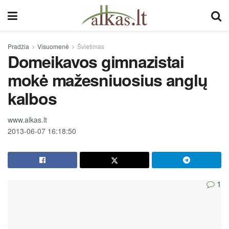
Pradžia
Visuomenė
Švietimas
Domeikavos gimnazistai
mokė mažesniuosius anglų
kalbos
www.alkas.lt
2013-06-07 16:18:50
1