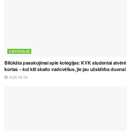
LIETUVOJE
Bliūkšta pasakojimai apie kolegijas: KVK studentai atvėrė
kortas – kol kiti skaito vadovėlius, jie jau užsidirba duonai
2026 08 09