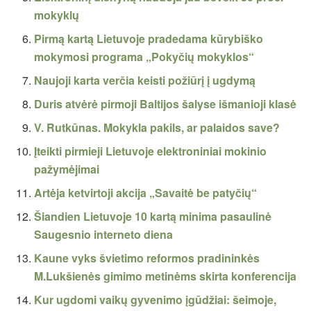
mokyklų
Pirmą kartą Lietuvoje pradedama kūrybiško
mokymosi programa „Pokyčių mokyklos“
Naujoji karta verčia keisti požiūrį į ugdymą
Duris atvėrė pirmoji Baltijos šalyse išmanioji klasė
V. Rutkūnas. Mokykla pakils, ar palaidos save?
Įteikti pirmieji Lietuvoje elektroniniai mokinio
pažymėjimai
Artėja ketvirtoji akcija „Savaitė be patyčių“
Šiandien Lietuvoje 10 kartą minima pasaulinė
Saugesnio interneto diena
Kaune vyks švietimo reformos pradininkės
M.Lukšienės gimimo metinėms skirta konferencija
Kur ugdomi vaikų gyvenimo įgūdžiai: šeimoje,