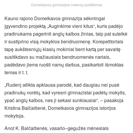
Domeikavos gimnazijos mokinių susitikimas
Kauno rajono Domeikavos gimnazija sėkmingai
įgyvendino projektą „Auginkime vieni kitus“, kuris padėjo
pradinukams pagerinti anglų kalbos žinias, taip pat sutelkė
ir sustiprino visą mokyklos bendruomenę. Korepetitoriais
tapę aukštesniųjų klasių mokiniai bent kartą per savaitę
susitikdavo su mažiausiais bendruomenės nariais,
padėdavo jiems ruošti namų darbus, pasikartoti išmoktas
temas ir t. t.
„Rudenį atlikta apklausa parodė, kad daugiau nei pusė
pradinukų norėtų, kad vyresni gimnazistai padėtų mokytis,
ypač anglų kalbos, nes ji sekasi sunkiausiai“, – pasakoja
Kristina Balčaitienė, Domeikavos gimnazijos istorijos
mokytoja.
Anot K. Balčaitienės, vasario–gegužės mėnesiais