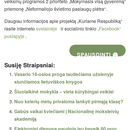
veiksmų programos 2 prioriteto „Mokymasis visą gyvenimą“
priemonę „Neformaliojo švietimo paslaugų plėtra“.
Daugiau informacijos apie projektą „Kuriame Respubliką“
rasite interneto
svetainėje
ir socialinio tinklo
„Facebook“
puslapyje
.
SPAUSDINTI 🖨
Susiję Straipsniai:
Vasario 16-osios proga tautiečiams užsienyje
siunčiamos lietuviškos knygos
Šiuolaikinė mokykla – vieta kūrybingai veiklai
Nuo kelerių metų privaloma lankyti pirmąją klasę?
Gabūs vaikai kviečiami į Nacionalinę moksleivių
akademiją
Elektroninį dienyną naudoja jau beveik 80 proc.