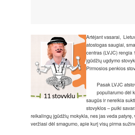
Artėjant vasarai, Lietu
atostogas saugiai, smag
centras (LVJC) rengia 1
įgūdžių ugdymo stovykl
Pirmosios penkios stovy
Pasak LVJC atsto
populiarumo dėl ke
saugūs ir nereikia sukti
stovyklos – puiki sava
reikalingų įgūdžių mokykla, nes jas veda patyrę
veržiasi dėl smagumo, apie kurį visų pirma sužin