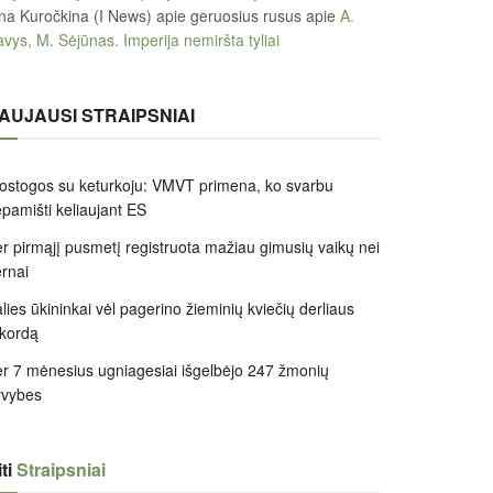
na Kuročkina (I News) apie geruosius rusus
apie
A.
vys, M. Sėjūnas. Imperija nemiršta tyliai
AUJAUSI STRAIPSNIAI
ostogos su keturkoju: VMVT primena, ko svarbu
pamišti keliaujant ES
r pirmąjį pusmetį registruota mažiau gimusių vaikų nei
rnai
lies ūkininkai vėl pagerino žieminių kviečių derliaus
kordą
r 7 mėnesius ugniagesiai išgelbėjo 247 žmonių
yvybes
ti
Straipsniai