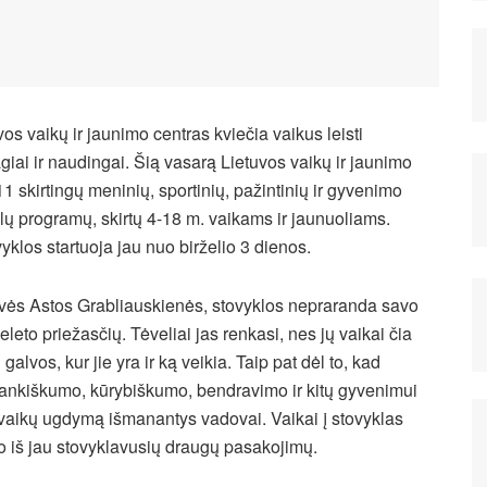
vos vaikų ir jaunimo centras kviečia vaikus leisti
iai ir naudingai. Šią vasarą Lietuvos vaikų ir jaunimo
1 skirtingų meninių, sportinių, pažintinių ir gyvenimo
ų programų, skirtų 4-18 m. vaikams ir jaunuoliams.
klos startuoja jau nuo birželio 3 dienos.
vės Astos Grabliauskienės, stovyklos nepraranda savo
leto priežasčių. Tėveliai jas renkasi, nes jų vaikai čia
 galvos, kur jie yra ir ką veikia. Taip pat dėl to, kad
rankiškumo, kūrybiškumo, bendravimo ir kitų gyvenimui
, vaikų ugdymą išmanantys vadovai.
Vaikai į stovyklas
o iš jau stovyklavusių draugų pasakojimų.