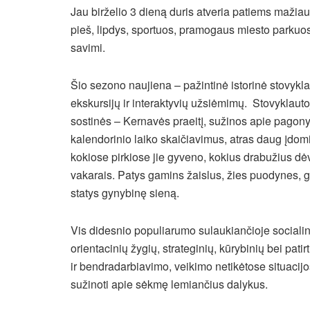
Jau birželio 3 dieną duris atveria patiems mažiau
pieš, lipdys, sportuos, pramogaus miesto parkuose
savimi.
Šio sezono naujiena – pažintinė istorinė stovykla 
ekskursijų ir interaktyvių užsiėmimų. Stovyklauto
sostinės – Kernavės praeitį, sužinos apie pagony
kalendorinio laiko skaičiavimus, atras daug įdomių
kokiose pirkiose jie gyveno, kokius drabužius dė
vakarais. Patys gamins žaislus, žies puodynes, g
statys gynybinę sieną.
Vis didesnio populiarumo sulaukiančioje sociali
orientacinių žygių, strateginių, kūrybinių bei pat
ir bendradarbiavimo, veikimo netikėtose situacijo
sužinoti apie sėkmę lemiančius dalykus.