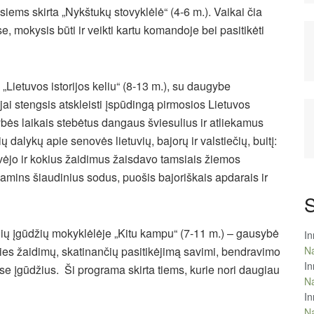
siems skirta „Nykštukų stovyklėlė“ (4-6 m.). Vaikai čia
, mokysis būti ir veikti kartu komandoje bei pasitikėti
„Lietuvos istorijos keliu“ (8-13 m.), su daugybe
jai stengsis atskleisti įspūdingą pirmosios Lietuvos
bės laikais stebėtus dangaus šviesulius ir atliekamus
 dalykų apie senovės lietuvių, bajorų ir valstiečių, buitį:
vėjo ir kokius žaidimus žaisdavo tamsiais žiemos
amins šiaudinius sodus, puošis bajoriškais apdarais ir
S
nių įgūdžių mokyklėlėje „Kitu kampu“ (7-11 m.) – gausybė
In
Na
irties žaidimų, skatinančių pasitikėjimą savimi, bendravimo
In
se įgūdžius. Ši programa skirta tiems, kurie nori daugiau
Na
In
Na