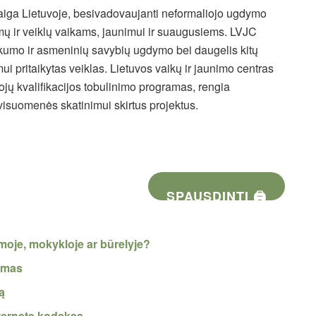
staiga Lietuvoje, besivadovaujanti neformaliojo ugdymo
imų ir veiklų vaikams, jaunimui ir suaugusiems. LVJC
škumo ir asmeninių savybių ugdymo bei daugelis kitų
 pritaikytas veiklas. Lietuvos vaikų ir jaunimo centras
ojų kvalifikacijos tobulinimo programas, rengia
isuomenės skatinimui skirtus projektus.
SPAUSDINTI 🖨
moje, mokykloje ar būrelyje?
vumas
mą
nternete kodeksą