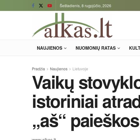
Šeštadienis, 8 rugpjūčio, 2026
NAUJIENOS
NUOMONIŲ RATAS
KUL
Pradžia
Naujienos
Lietuvoje
Vaikų stovyklo
istoriniai atra
„aš“ paieškos
www.alkas.lt