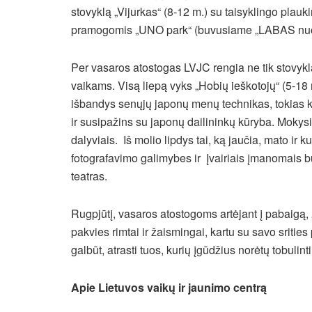
stovyklą „Vijurkas“ (8-12 m.) su taisyklingo plauk
pramogomis „UNO park“ (buvusiame „LABAS nuot
Per vasaros atostogas LVJC rengia ne tik stovyk
vaikams. Visą liepą vyks „Hobių ieškotojų“ (5-18
išbandys senųjų japonų menų technikas, tokias kai
ir susipažins su japonų dailininkų kūryba. Mokysi
dalyviais. Iš molio lipdys tai, ką jaučia, mato ir 
fotografavimo galimybes ir Įvairiais įmanomais bū
teatras.
Rugpjūtį, vasaros atostogoms artėjant į pabaig
pakvies rimtai ir žaismingai, kartu su savo sritie
galbūt, atrasti tuos, kurių įgūdžius norėtų tobulint
Apie Lietuvos vaikų ir jaunimo centrą