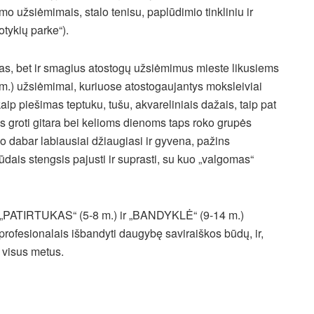
imo užsiėmimais, stalo tenisu, paplūdimio tinkliniu ir
ykių parke“).
las, bet ir smagius atostogų užsiėmimus mieste likusiems
 m.) užsiėmimai, kuriuose atostogaujantys moksleiviai
p piešimas teptuku, tušu, akvareliniais dažais, taip pat
s groti gitara bei kelioms dienoms taps roko grupės
kuo dabar labiausiai džiaugiasi ir gyvena, pažins
dais stengsis pajusti ir suprasti, su kuo „valgomas“
ą, „PATIRTUKAS“ (5-8 m.) ir „BANDYKLĖ“ (9-14 m.)
s profesionalais išbandyti daugybę saviraiškos būdų, ir,
i visus metus.