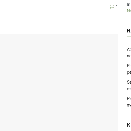
In
1
Na
N
At
ne
Pe
pe
Ša
re
Pe
g
Ki