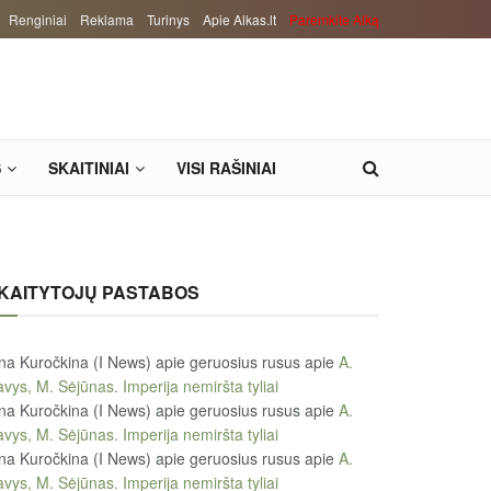
Renginiai
Reklama
Turinys
Apie Alkas.lt
Paremkite Alką
S
SKAITINIAI
VISI RAŠINIAI
KAITYTOJŲ PASTABOS
na Kuročkina (I News) apie geruosius rusus
apie
A.
vys, M. Sėjūnas. Imperija nemiršta tyliai
na Kuročkina (I News) apie geruosius rusus
apie
A.
vys, M. Sėjūnas. Imperija nemiršta tyliai
na Kuročkina (I News) apie geruosius rusus
apie
A.
vys, M. Sėjūnas. Imperija nemiršta tyliai