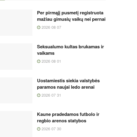
Per pirmąjį pusmetį registruota
mažiau gimusių vaikų nei pernai
2026 08 07
Seksualumo kultas brukamas ir
vaikams
2026 08 01
Uostamiestis siekia valstybės
paramos naujai ledo arenai
2026 07 31
Kaune pradedamos futbolo ir
regbio arenos statybos
2026 07 30