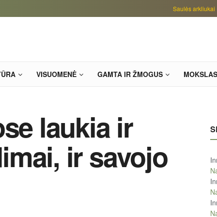
Saulės arkliukai
TŪRA
VISUOMENĖ
GAMTA IR ŽMOGUS
MOKSLA
se laukia ir
S
dimai, ir savojo
In
Na
In
Na
In
Na