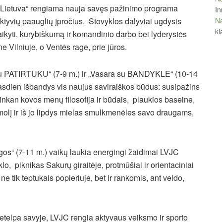
y Lietuva“ rengiama nauja savęs pažinimo programa
In
Na
ktyvių paauglių įpročius. Stovyklos dalyviai ugdysis
kl
aikyti, kūrybiškumą ir komandinio darbo bei lyderystės
e Vilniuje, o Ventės rage, prie jūros.
a su PATIRTUKU“ (7-9 m.) ir „Vasara su BANDYKLE“ (10-14
 kasdien išbandys vis naujus saviraiškos būdus: susipažins
ujinkan kovos menų filosofija ir būdais, plaukios baseine,
 molį ir iš jo lipdys mielas smulkmenėles savo draugams,
os“ (7-11 m.) vaikų laukia energingi žaidimai LVJC
klo, piknikas Sakurų giraitėje, protmūšiai ir orientaciniai
e tik teptukais popieriuje, bet ir rankomis, ant veido,
betelpa savyje, LVJC rengia aktyvaus veiksmo ir sporto