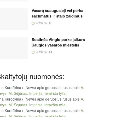
Vasarą suaugusieji vėl perka
šachmatus ir stalo žaidimus
2026 07 16
Sostinės Vingio parke įsikurs
Saugios vasaros miestelis
2026 07 14
kaitytojų nuomonės:
na Kuročkina (I News) apie geruosius rusus
apie
A.
vys, M. Sėjūnas. Imperija nemiršta tyliai
na Kuročkina (I News) apie geruosius rusus
apie
A.
vys, M. Sėjūnas. Imperija nemiršta tyliai
na Kuročkina (I News) apie geruosius rusus
apie
A.
vys, M. Sėjūnas. Imperija nemiršta tyliai