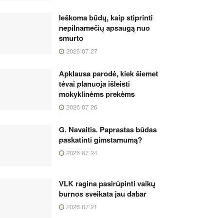
Ieškoma būdų, kaip stiprinti
nepilnamečių apsaugą nuo
smurto
2026 07 27
Apklausa parodė, kiek šiemet
tėvai planuoja išleisti
mokyklinėms prekėms
2026 07 26
G. Navaitis. Paprastas būdas
paskatinti gimstamumą?
2026 07 24
VLK ragina pasirūpinti vaikų
burnos sveikata jau dabar
2026 07 21