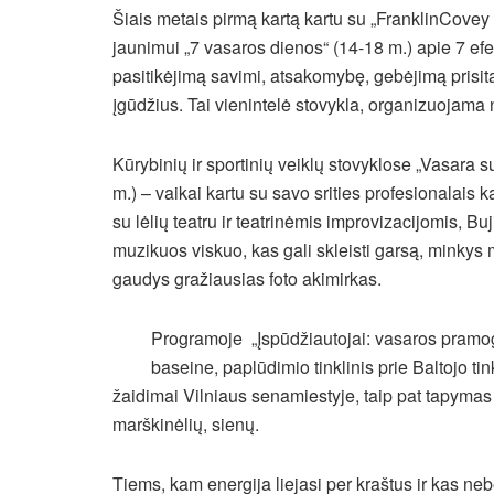
Šiais metais pirmą kartą kartu su „FranklinCove
jaunimui „7 vasaros dienos“ (14-18 m.) apie 7 efe
pasitikėjimą savimi, atsakomybę, gebėjimą prisit
įgūdžius. Tai vienintelė stovykla, organizuojama n
Kūrybinių ir sportinių veiklų stovyklose „Vasar
m.) – vaikai kartu su savo srities profesionalais
su lėlių teatru ir teatrinėmis improvizacijomis, B
muzikuos viskuo, kas gali skleisti garsą, minkys
gaudys gražiausias foto akimirkas.
Programoje „Įspūdžiautojai: vasaros pramog
baseine, paplūdimio tinklinis prie Baltojo tin
žaidimai Vilniaus senamiestyje, taip pat tapymas n
marškinėlių, sienų.
Tiems, kam energija liejasi per kraštus ir kas ne