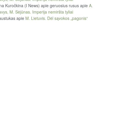
na Kuročkina (I News) apie geruosius rusus
apie
A.
vys, M. Sėjūnas. Imperija nemiršta tyliai
austukas
apie
M. Lietuvis. Dėl sąvokos „pagonis“