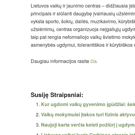
Lietuvos vaikų ir jaunimo centras – didžiausia į
principais ir siūlanti daugybę įvairiausių užsiėm
vyksta sporto, šokių, dailės, muzikavimo, kūrybi
užsiėmimų, centras organizuoja neįgaliųjų ugdymui
taip pat rengia neformaliojo vaikų švietimo mokyt
asmenybės ugdymui, tolerantiškos ir kūrybiškos v
Daugiau informacijos rasite
čia.
Susiję Straipsniai:
Kur ugdomi vaikų gyvenimo įgūdžiai: šei
Vaikų mokymuisi įtakos turi fizinis akty
Naujoji karta verčia keisti požiūrį į ugdy
Lietuvos vaikai kuria Garbingo elgesio i