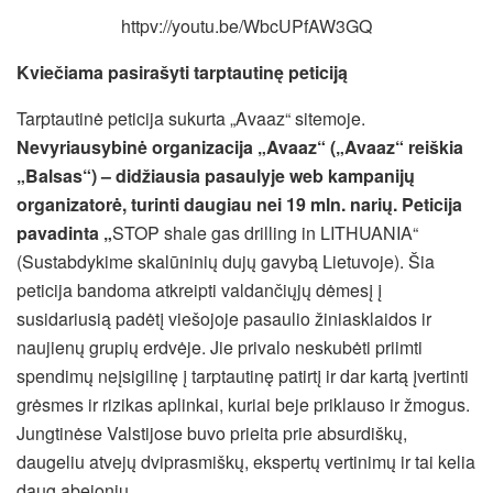
httpv://youtu.be/WbcUPfAW3GQ
Kviečiama pasirašyti tarptautinę peticiją
Tarptautinė peticija sukurta „Avaaz“ sitemoje.
Nevyriausybinė organizacija „Avaaz“ („Avaaz“ reiškia
„Balsas“) – didžiausia pasaulyje web kampanijų
organizatorė, turinti daugiau nei 19 mln. narių. Peticija
pavadinta „
STOP shale gas drilling in LITHUANIA“
(Sustabdykime skalūninių dujų gavybą Lietuvoje). Šia
peticija bandoma atkreipti valdančiųjų dėmesį į
susidariusią padėtį viešojoje pasaulio žiniasklaidos ir
naujienų grupių erdvėje. Jie privalo neskubėti priimti
spendimų neįsigilinę į tarptautinę patirtį ir dar kartą įvertinti
grėsmes ir rizikas aplinkai, kuriai beje priklauso ir žmogus.
Jungtinėse Valstijose buvo prieita prie absurdiškų,
daugeliu atvejų dviprasmiškų, ekspertų vertinimų ir tai kelia
daug abejonių.