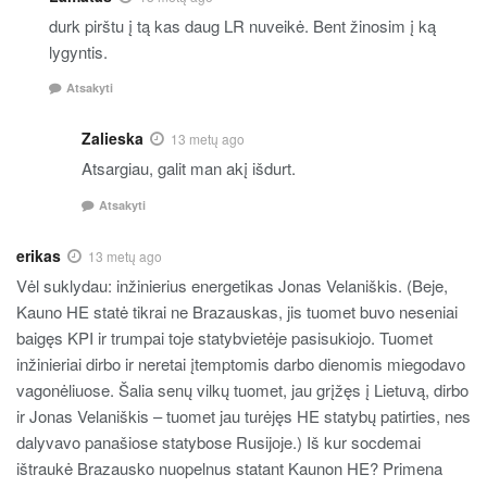
durk pirštu į tą kas daug LR nuveikė. Bent žinosim į ką
lygyntis.
Atsakyti
Zalieska
13 metų ago
Atsargiau, galit man akį išdurt.
Atsakyti
erikas
13 metų ago
Vėl suklydau: inžinierius energetikas Jonas Velaniškis. (Beje,
Kauno HE statė tikrai ne Brazauskas, jis tuomet buvo neseniai
baigęs KPI ir trumpai toje statybvietėje pasisukiojo. Tuomet
inžinieriai dirbo ir neretai įtemptomis darbo dienomis miegodavo
vagonėliuose. Šalia senų vilkų tuomet, jau grįžęs į Lietuvą, dirbo
ir Jonas Velaniškis – tuomet jau turėjęs HE statybų patirties, nes
dalyvavo panašiose statybose Rusijoje.) Iš kur socdemai
ištraukė Brazausko nuopelnus statant Kaunon HE? Primena