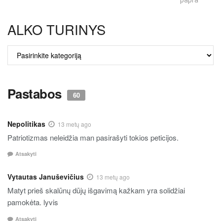
ALKO TURINYS
ALKO
TURINYS
Pastabos
60
Nepolitikas
13 metų ago
Patriotizmas neleidžia man pasirašyti tokios peticijos.
Atsakyti
Vytautas Januševičius
13 metų ago
Matyt prieš skalūnų dūjų išgavimą kažkam yra solidžiai
pamokėta. lyvis
Atsakyti