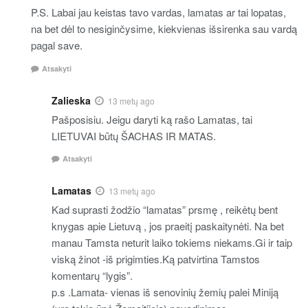
P.S. Labai jau keistas tavo vardas, lamatas ar tai lopatas,
na bet dėl to nesiginčysime, kiekvienas išsirenka sau vardą
pagal save.
Atsakyti
Zalieska
13 metų ago
Pašposisiu. Jeigu daryti ką rašo Lamatas, tai
LIETUVAI būtų ŠACHAS IR MATAS.
Atsakyti
Lamatas
13 metų ago
Kad suprasti žodžio “lamatas” prsmę , reikėtų bent
knygas apie Lietuvą , jos praeitį paskaitynėti. Na bet
manau Tamsta neturit laiko tokiems niekams.Gi ir taip
viską žinot -iš prigimties.Ką patvirtina Tamstos
komentarų “lygis”.
p.s .Lamata- vienas iš senovinių žemių palei Miniją