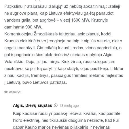
Patikslinu ir atsiprašau „žaliųjų“ už nebūtą apkaltinimą.: „žalieji“
ne sugriovė planą, kaip Lietuva efektyviau galėtų panaudoti
vandens galią, bet apgriovė – vietoj 1600 MW, Kruonyje
gaminama 900 MW.
Komentuotojau Žmogiškasis faktoriau, apie planus, kodėl
Kruonio elektrinė buvo įrenginėjama taip, kaip jūs sakote, nieko
negaliu pasakyti. Čia reikėtų klausti, rodos, vieno pagrindinių, o
gal ir pagrindinio šios elektrinės inžinieriaus statytojo Algio
Velaniškio. Deja, jis jau miręs. Kiek žinau, rusų kolegos jam
nediktavo, kaip ir ką daryti ir kaip statyti, o juo pasitikėjo. Ir tikrai
žinau, kad jis, tremtinys, pasibaigus tremties metams neįleistas
į Lietuvą, buvo Lietuvos patriotas.
Atsakyti
Algis, Dievų siųstas
13 metų ago
Kaip kadaise rusai yr pasakę lietuviai kvailiai, kad pastatė
hidro elektrinę, nes tikriausiai dauguma nežinote, kad kur
dabar Kauno marios nevienas piliakalnis ir nevienas