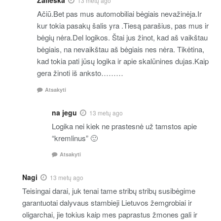
Zalieska
13 metų ago
Ačiū.Bet pas mus automobiliai bėgiais nevažinėja.Ir
kur tokia pasakų šalis yra .Tiesą parašius, pas mus ir
bėgių nėra.Del logikos. Štai jus žinot, kad aš vaikštau
bėgiais, na nevaikštau aš bėgiais nes nėra. Tikėtina,
kad tokia pati jūsų logika ir apie skalūnines dujas.Kaip
gera žinoti iš anksto………
Atsakyti
na jegu
13 metų ago
Logika nei kiek ne prastesnė už tamstos apie
“kremlinus” 🙂
Atsakyti
Nagi
13 metų ago
Teisingai darai, juk tenai tame stribų stribų susibėgime
garantuotai dalyvaus stambieji Lietuvos žemgrobiai ir
oligarchai, jie tokius kaip mes paprastus žmones gali ir