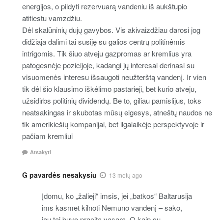
energijos, o pildyti rezervuarą vandeniu iš aukštupio
atitiestu vamzdžiu.
Dėl skalūninių dujų gavybos. Vis akivaizdžiau darosi jog
didžiaja dalimi tai susiję su galios centrų politinėmis
intrigomis. Tik šiuo atveju gazpromas ar kremlius yra
patogesnėje pozicijoje, kadangi jų interesai derinasi su
visuomenės interesu išsaugoti neužterštą vandenį. Ir vien
tik dėl šio klausimo iškėlimo pastarieji, bet kurio atveju,
užsidirbs politinių dividendų. Be to, giliau pamislijus, toks
neatsakingas ir skubotas mūsų elgesys, atneštų naudos ne
tik amerikiešių kompanijai, bet ilgalaikėje perspektyvoje ir
pačiam kremliui
Atsakyti
G pavardės nesakysiu
13 metų ago
Įdomu, ko „žalieji“ imsis, jei „batkos“ Baltarusija
ims kasmet kilnoti Nemuno vandenį – sako,
jau tai buvo praeitą vasarą. O kaip su