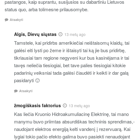
pastangos, kaip suprantu, susijusios su dabartiniu Lietuvos
status quo, arba tolimesne prilausomybe.
Atsakyti
Algis, Dievų siųstas
13 metų ago
Tamstele, kai pridirbs amerikiečiai neištaisomų klaidų, tai
galėsi eiti lysti po žeme ir ištaisyti tai ką jie bus pridirbę,
tikriausiai tam regione negyveni kur bus kasinėjama ir tai
tavęs neliečia tiesiogiai, bet tave palies tiesiogiai kitokie
padarinių veiksniai tada galėsi čiaudėti ir keikti ir dar galą
pasidaryti 🙂
Atsakyti
žmogiškasis faktorius
13 metų ago
Kas liečia Kruonio Hidroakumuliacinę Elektrinę, tai mano
manymu buvo priimtas absurdiškas techninis sprendimas,-
naudojant elektros energiją kelti vandenį į rezervuarą. Kai
lygiai tokio pačio efekto galima buvo pasiekti nenaudojant