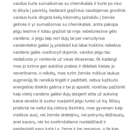
vanduo kuris sumaišomas su chemikalais ir kurie po viso
to iškyla į paviršių, bedarant gręžinius naudojamas gruntinis
vanduo kuris dingsta kelių kilometrų spinduliu į žemės
gelmes ir yr sumaišomas su chemikalais, antra pakopa
jeigu leisime ir toliau gręžioti tai męs nebeturėsime gėlo
vandens, o jeigu taip nori dujų tai per vamzdynus
vandentiekio galėsi jų prisileisti kai labai troškins nebebus
vandens galės nusitrucyti dujomis, vanduo jeigu tau
nedašunta yr vertesnis už visas iškasenas, tik kadangi
mes jo turime gan aukštos prabos ir dideliais kieiais jo
nevertiname, o reikėtų, mes turim žemės miškus laukus
augmeniją tik nereikia tingėti ir padirbėti, nebus kažkurio
energetinio išteklio galima ir be jo apsieiti, norėčiau pažiūrėti
kaip vietoj vandens galėsi dujų atsigerti arba už auksinę
kaina atvešto iš svetur nusipirkti jeigu turėsi už ką. Mūsų
protėviai ne veltui šią vietovę išsirinko, mes gyvenam kaip
meškos ausį, nei žemės drebėjmų, nei potvynių didžiausių,
anei sausrų, nėr ko svetimšaliams nuolaidžiauti ir
pardavinėti savo turtą t.y. žemę ir jos resursus, o tie kas