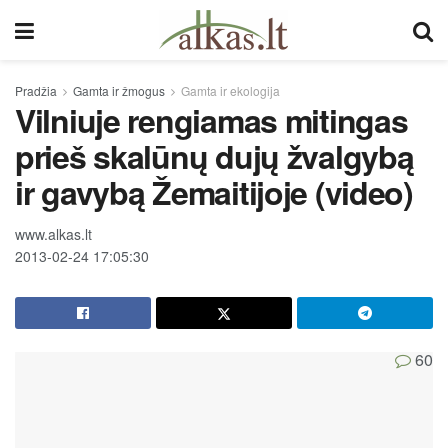
Pradžia
Gamta ir žmogus
Gamta ir ekologija
Vilniuje rengiamas mitingas
prieš skalūnų dujų žvalgybą
ir gavybą Žemaitijoje (video)
www.alkas.lt
2013-02-24 17:05:30
60