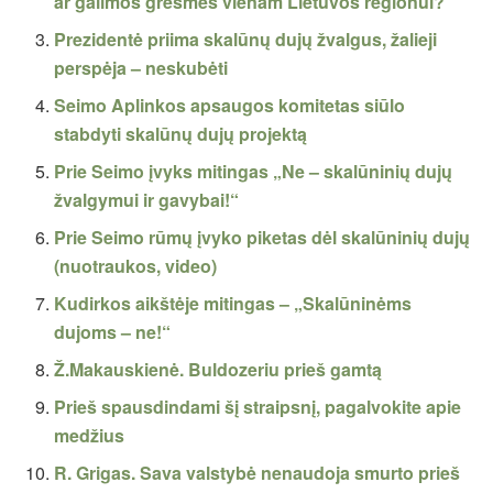
ar galimos grėsmės vienam Lietuvos regionui?
Prezidentė priima skalūnų dujų žvalgus, žalieji
perspėja – neskubėti
Seimo Aplinkos apsaugos komitetas siūlo
stabdyti skalūnų dujų projektą
Prie Seimo įvyks mitingas „Ne – skalūninių dujų
žvalgymui ir gavybai!“
Prie Seimo rūmų įvyko piketas dėl skalūninių dujų
(nuotraukos, video)
Kudirkos aikštėje mitingas – „Skalūninėms
dujoms – ne!“
Ž.Makauskienė. Buldozeriu prieš gamtą
Prieš spausdindami šį straipsnį, pagalvokite apie
medžius
R. Grigas. Sava valstybė nenaudoja smurto prieš