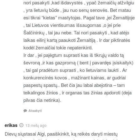
nori pasakyti ,kad išdavystės , ypač žemaičių atžvilgiu
, yra lietuvių būde , jau nuo senų senovės. Bet matau
esi tikrai “kietas” mastytojas. Pagal tave ,jei Žemaitijoje
, tai Lietuvos vientisumas išsaugomas ,o jei prie
Šalčininkų , tai jau nebe. Tai nori pasakyti , kad atėjo
laikas eilinį kartą paaukoti Žemaitiją . Ir dar piktinatės
kodėl žemaičiai tokie nepatenkinti.
Ir dar , jei pajėgtum suprasti kas iš tikrųjų valdo tą
ševroną ,ir kas gazpromą ( bent į pavardęs įsiskaityk)
, tai gal pradėtum suprasti , ko lietuviams laukti . Ar
konkurencinės kovos , mažinant kainas, ar gudriai
paspestų spastų.. Bet čia jau labai abejotina – tam
teikalingos žinios , ir organas tas žinias apdoroti (deja
pilvas čia netinka).
Atsakyti
erikas
13 metų ago
Dievų siųstasai Algi, paaiškinkit, ką reikės daryti miestų