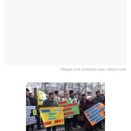
Mitingas prieš skalūnines dujas | Alkas.lt nuotr.