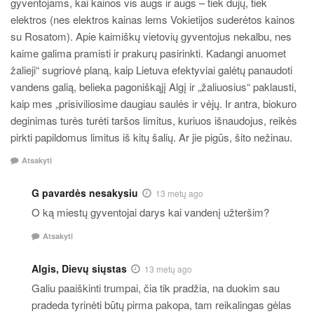
gyventojams, kai kainos vis augs ir augs – tiek dujų, tiek
elektros (nes elektros kainas lems Vokietijos suderėtos kainos
su Rosatom). Apie kaimiškų vietovių gyventojus nekalbu, nes
kaime galima pramisti ir prakurų pasirinkti. Kadangi anuomet
žalieji“ sugriovė planą, kaip Lietuva efektyviai galėtų panaudoti
vandens galią, belieka pagoniškąjį Algį ir „žaliuosius“ paklausti,
kaip mes „prisiviliosime daugiau saulės ir vėjų. Ir antra, biokuro
deginimas turės turėti taršos limitus, kuriuos išnaudojus, reikės
pirkti papildomus limitus iš kitų šalių. Ar jie pigūs, šito nežinau.
Atsakyti
G pavardės nesakysiu
13 metų ago
O ką miestų gyventojai darys kai vandenį užteršim?
Atsakyti
Algis, Dievų siųstas
13 metų ago
Galiu paaiškinti trumpai, čia tik pradžia, na duokim sau
pradeda tyrinėti būtų pirma pakopa, tam reikalingas gėlas