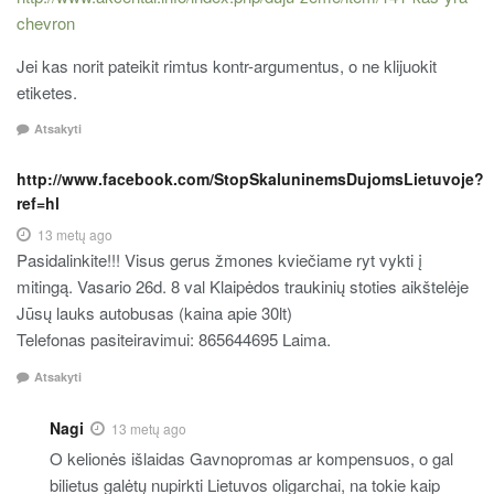
chevron
Jei kas norit pateikit rimtus kontr-argumentus, o ne klijuokit
etiketes.
Atsakyti
http://www.facebook.com/StopSkaluninemsDujomsLietuvoje?
ref=hl
13 metų ago
Pasidalinkite!!! Visus gerus žmones kviečiame ryt vykti į
mitingą. Vasario 26d. 8 val Klaipėdos traukinių stoties aikštelėje
Jūsų lauks autobusas (kaina apie 30lt)
Telefonas pasiteiravimui: 865644695 Laima.
Atsakyti
Nagi
13 metų ago
O kelionės išlaidas Gavnopromas ar kompensuos, o gal
bilietus galėtų nupirkti Lietuvos oligarchai, na tokie kaip