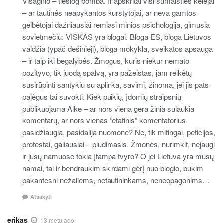
Visagino – tiesiog bomba. Ir apskritai visi sumaišties kėlėjai
– ar tautinės neapykantos kurstytojai, ar neva gamtos
gelbėtojai dažniausiai remiasi minios psichologija, gimusia
sovietmečiu: VISKAS yra blogai. Bloga ES, bloga Lietuvos
valdžia (ypač dešinieji), bloga mokykla, sveikatos apsauga
– ir taip iki begalybės. Žmogus, kuris niekur nemato
pozityvo, tik juodą spalvą, yra pažeistas, jam reikėtų
susirūpinti santykiu su aplinka, savimi, žinoma, jei jis pats
pajėgus tai suvokti. Kiek puikių, įdomių straipsnių
publikuojama Alke – ar nors viena gera žinia sulaukia
komentarų, ar nors vienas “etatinis” komentatorius
pasidžiaugia, pasidalija nuomone? Ne, tik mitingai, peticijos,
protestai, galiausiai – plūdimasis. Žmonės, nurimkit, nejaugi
ir jūsų namuose tokia įtampa tvyro? O jei Lietuva yra mūsų
namai, tai ir bendraukim skirdami gėrį nuo blogio, būkim
pakantesni nežaliems, netautininkams, neneopagonims…
Atsakyti
erikas
13 metų ago