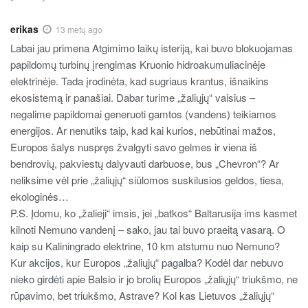
erikas
13 metų ago
Labai jau primena Atgimimo laikų isteriją, kai buvo blokuojamas
papildomų turbinų įrengimas Kruonio hidroakumuliacinėje
elektrinėje. Tada įrodinėta, kad sugriaus krantus, išnaikins
ekosistemą ir panašiai. Dabar turime „žaliųjų“ vaisius –
negalime papildomai generuoti gamtos (vandens) teikiamos
energijos. Ar nenutiks taip, kad kai kurios, nebūtinai mažos,
Europos šalys nuspręs žvalgyti savo gelmes ir viena iš
bendrovių, pakviestų dalyvauti darbuose, bus „Chevron“? Ar
neliksime vėl prie „žaliųjų“ siūlomos suskilusios geldos, tiesa,
ekologinės…
P.S. Įdomu, ko „žalieji“ imsis, jei „batkos“ Baltarusija ims kasmet
kilnoti Nemuno vandenį – sako, jau tai buvo praeitą vasarą. O
kaip su Kaliningrado elektrine, 10 km atstumu nuo Nemuno?
Kur akcijos, kur Europos „žaliųjų“ pagalba? Kodėl dar nebuvo
nieko girdėti apie Balsio ir jo brolių Europos „žaliųjų“ triukšmo, ne
rūpavimo, bet triukšmo, Astrave? Kol kas Lietuvos „žaliųjų“