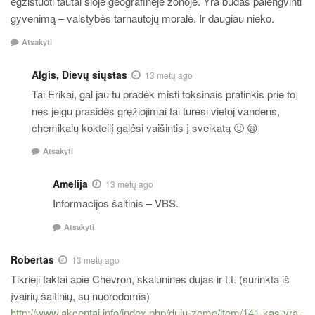
egzistuoti tautai šioje geografinėje zonoje. Yra būdas palengvinti
gyvenimą – valstybės tarnautojų moralė. Ir daugiau nieko.
Atsakyti
Algis, Dievų siųstas
13 metų ago
Tai Erikai, gal jau tu pradėk misti toksinais pratinkis prie to,
nes jeigu prasidės gręžiojimai tai turėsi vietoj vandens,
chemikalų kokteilį galėsi vaišintis į sveikatą 🙂 😀
Atsakyti
Amelija
13 metų ago
Informacijos šaltinis – VBS.
Atsakyti
Robertas
13 metų ago
Tikrieji faktai apie Chevron, skalūnines dujas ir t.t. (surinkta iš
įvairių šaltinių, su nuorodomis)
http://www.akcentai.info/index.php/duju-zeme/item/141-kas-yra-