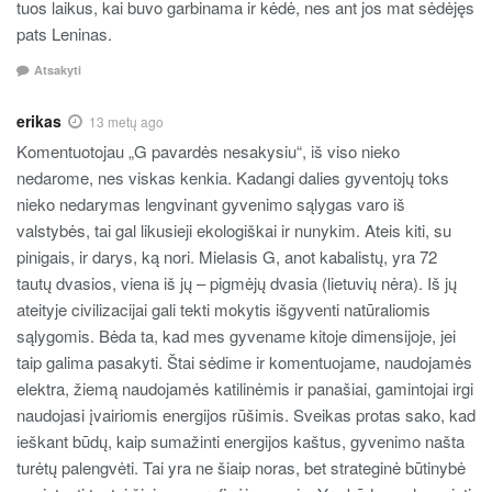
tuos laikus, kai buvo garbinama ir kėdė, nes ant jos mat sėdėjęs
pats Leninas.
Atsakyti
erikas
13 metų ago
Komentuotojau „G pavardės nesakysiu“, iš viso nieko
nedarome, nes viskas kenkia. Kadangi dalies gyventojų toks
nieko nedarymas lengvinant gyvenimo sąlygas varo iš
valstybės, tai gal likusieji ekologiškai ir nunykim. Ateis kiti, su
pinigais, ir darys, ką nori. Mielasis G, anot kabalistų, yra 72
tautų dvasios, viena iš jų – pigmėjų dvasia (lietuvių nėra). Iš jų
ateityje civilizacijai gali tekti mokytis išgyventi natūraliomis
sąlygomis. Bėda ta, kad mes gyvename kitoje dimensijoje, jei
taip galima pasakyti. Štai sėdime ir komentuojame, naudojamės
elektra, žiemą naudojamės katilinėmis ir panašiai, gamintojai irgi
naudojasi įvairiomis energijos rūšimis. Sveikas protas sako, kad
ieškant būdų, kaip sumažinti energijos kaštus, gyvenimo našta
turėtų palengvėti. Tai yra ne šiaip noras, bet strateginė būtinybė