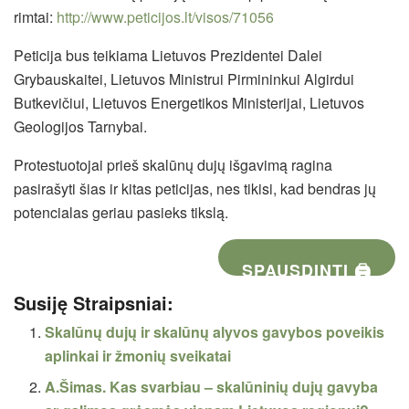
rimtai:
http://www.peticijos.lt/visos/71056
Peticija bus teikiama Lietuvos Prezidentei Dalei
Grybauskaitei, Lietuvos Ministrui Pirmininkui Algirdui
Butkevičiui, Lietuvos Energetikos Ministerijai, Lietuvos
Geologijos Tarnybai.
Protestuotojai prieš skalūnų dujų išgavimą ragina
pasirašyti šias ir kitas peticijas, nes tikisi, kad bendras jų
potencialas geriau pasieks tikslą.
SPAUSDINTI 🖨
Susiję Straipsniai:
Skalūnų dujų ir skalūnų alyvos gavybos poveikis
aplinkai ir žmonių sveikatai
A.Šimas. Kas svarbiau – skalūninių dujų gavyba