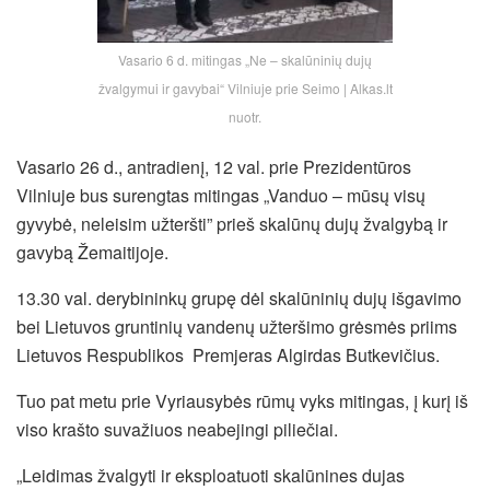
Vasario 6 d. mitingas „Ne – skalūninių dujų
žvalgymui ir gavybai“ Vilniuje prie Seimo | Alkas.lt
nuotr.
Vasario 26 d., antradienį, 12 val. prie Prezidentūros
Vilniuje bus surengtas mitingas „Vanduo – mūsų visų
gyvybė, neleisim užteršti” prieš skalūnų dujų žvalgybą ir
gavybą Žemaitijoje.
13.30 val. derybininkų grupę dėl skalūninių dujų išgavimo
bei Lietuvos gruntinių vandenų užteršimo grėsmės priims
Lietuvos Respublikos Premjeras Algirdas Butkevičius.
Tuo pat metu prie Vyriausybės rūmų vyks mitingas, į kurį iš
viso krašto suvažiuos neabejingi piliečiai.
„Leidimas žvalgyti ir eksploatuoti skalūnines dujas