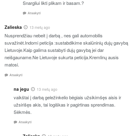
Snargliui likti plikam ir basam.?
Atsakyti
Zalieska
13 metų ago
Nusprendžiau nebeit į darbą , nes gali automobilis
suvažinėt.Indomi peticija :sustabdikime skalūninių dujų gavybą
Lietuvoje.Kaip galima sustabyti dujų gavybą jei dar
neišgauname.Ne Lietuvoje sukurta peticija.Kremlinų ausis
matosi.
Atsakyti
na jegu
13 metų ago
vaikštai į darbą geležinkelio bėgiais užsikimšęs aisis ir
užsirišęs akis, tai logiškas ir pagirtinas sprendimas.
Sėkmės.
Atsakyti