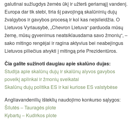
galutinai sužlugdys žemės ūkį ir užterš geriamąjį vandenį.
Europa dar tik stebi, tiria šį pavojingą skalūninių dujų
žvalgybos ir gavybos procesą ir kol kas neįsileidžia. O
Lietuvos Vyriausybė, „Chevron Lietuva“ parduoda mūsų
žemę, mūsų gyvenimus neatsiklausdama savo žmonių“, –
sako mitingo rengėjai ir ragina aktyvius bei neabejingus
Lietuvos piliečius atvykti į mitingą prie Prezidentūros.
Čia galite sužinoti daugiau apie skalūno dujas:
Studija apie skalūnų dujų ir skalūnų alyvos gavybos
poveikį aplinkai ir žmonių sveikatai
Skalūnų dujų politika ES ir kai kuriose ES valstybėse
Angliavandenilių išteklių naudojimo konkurso sąlygos:
Šilutės – Tauragės plote
Kybartų – Kudirkos plote