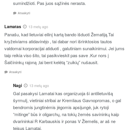
sumindžioti. Pas juos sąžinės nerasta.
Atsakyti
Lamatas
13 metų ago
Panašu, kad lietuviai eilinį kartą bando išduoti Žematiją.Tai
kryžeiviams atidavinėjo , tai dabar nori išrinktosios tautos
valdomai korporacijai atiduoti , galutiniam sunaikinimui. Jei jums
taip reikia viso šito, tai pasikvieskit pas save .Kur nors į
Šalčininkų rajoną ,tai bent kelėtą “zuikių” nušausit.
Atsakyti
Nagi
13 metų ago
Gal pasakysi Lamatai kas organizuoja ši antilietuvišą
šyrmulį, vietiniai stribai ar Kremliaus Gavnopromas, o gal
bendromis jungtinėmis jėgomis apsijungė, juk rytoji
“mitinge” būs ir oligarchų, na tokių žemės savininkų kaip
dvarininkai R Karbauskis ir ponas V Žiemelis, ar aš ne
teisus Lamatai.