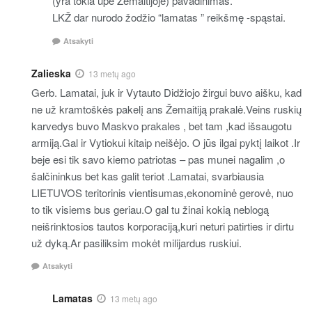
(yra tokia ūpė Žemaitijoje) pavadinimas.
LKŽ dar nurodo žodžio “lamatas ” reikšmę -spąstai.
Atsakyti
Zalieska
13 metų ago
Gerb. Lamatai, juk ir Vytauto Didžiojo žirgui buvo aišku, kad
ne už kramtoškės pakelį ans Žemaitiją prakalė.Veins ruskių
karvedys buvo Maskvo prakales , bet tam ,kad išsaugotu
armiją.Gal ir Vytiokui kitaip neišėjo. O jūs ilgai pyktį laikot .Ir
beje esi tik savo kiemo patriotas – pas munei nagalim ,o
šalčininkus bet kas galit teriot .Lamatai, svarbiausia
LIETUVOS teritorinis vientisumas,ekonominė gerovė, nuo
to tik visiems bus geriau.O gal tu žinai kokią neblogą
neišrinktosios tautos korporaciją,kuri neturi patirties ir dirtu
už dyką.Ar pasiliksim mokėt milijardus ruskiui.
Atsakyti
Lamatas
13 metų ago