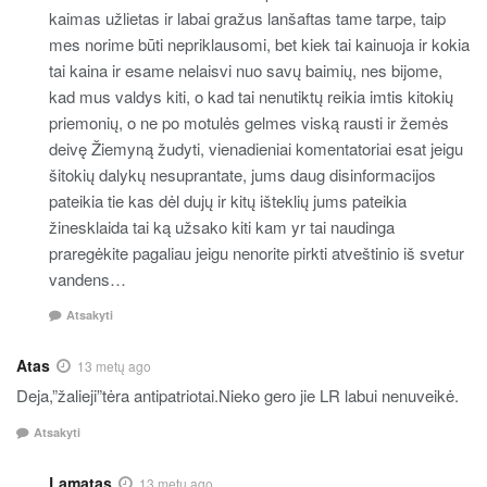
kaimas užlietas ir labai gražus lanšaftas tame tarpe, taip
mes norime būti nepriklausomi, bet kiek tai kainuoja ir kokia
tai kaina ir esame nelaisvi nuo savų baimių, nes bijome,
kad mus valdys kiti, o kad tai nenutiktų reikia imtis kitokių
priemonių, o ne po motulės gelmes viską rausti ir žemės
deivę Žiemyną žudyti, vienadieniai komentatoriai esat jeigu
šitokių dalykų nesuprantate, jums daug disinformacijos
pateikia tie kas dėl dujų ir kitų išteklių jums pateikia
žinesklaida tai ką užsako kiti kam yr tai naudinga
praregėkite pagaliau jeigu nenorite pirkti atveštinio iš svetur
vandens…
Atsakyti
Atas
13 metų ago
Deja,”žalieji”tėra antipatriotai.Nieko gero jie LR labui nenuveikė.
Atsakyti
Lamatas
13 metų ago