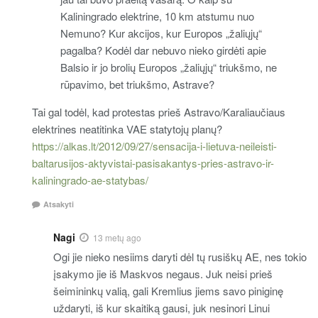
Kaliningrado elektrine, 10 km atstumu nuo
Nemuno? Kur akcijos, kur Europos „žaliųjų“
pagalba? Kodėl dar nebuvo nieko girdėti apie
Balsio ir jo brolių Europos „žaliųjų“ triukšmo, ne
rūpavimo, bet triukšmo, Astrave?
Tai gal todėl, kad protestas prieš Astravo/Karaliaučiaus
elektrines neatitinka VAE statytojų planų?
https://alkas.lt/2012/09/27/sensacija-i-lietuva-neileisti-
baltarusijos-aktyvistai-pasisakantys-pries-astravo-ir-
kaliningrado-ae-statybas/
Atsakyti
Nagi
13 metų ago
Ogi jie nieko nesiims daryti dėl tų rusiškų AE, nes tokio
įsakymo jie iš Maskvos negaus. Juk neisi prieš
šeimininkų valią, gali Kremlius jiems savo piniginę
uždaryti, iš kur skaitiką gausi, juk nesinori Linui