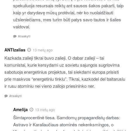
spekuliuoja resursais reiktų ant sausos šakos pakarti, taip
kaip yr darydavę mūsų protėviai, nėr ko nuolaidžiauti
užsieniečiams, mes turim būti patys savo tautos ir šalies
valdovai.
Atsakyti
ANTIzalias
13 metų ago
Kazkada zalieji tikrai buvo zalieji. O dabar zalieji – tai
komunistai, kurie kersydami uz sovietu sajungos sugriovima
sabotuoja energetinius projektus, tai siekdami europa prisisti
prie maskvos “energetiniu tinklu”. Tikrai, kazkodel del baltarusiu
ir rusu atominiu nei vieno zaliojo priesininko ner.
Atsakyti
Amelija
13 metų ago
Šimtaprocentinė tiesa. Samdomų propagandistų darbas:
Astravo ir Karaliaučiaus atominės nekenksmingos, o