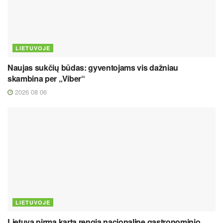
LIETUVOJE
Naujas sukčių būdas: gyventojams vis dažniau
skambina per „Viber“
2026 08 06
LIETUVOJE
Lietuva pirmą kartą rengia nacionalinę gastronominio