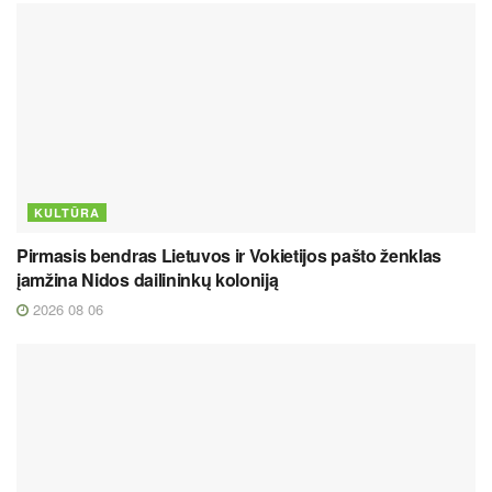
KULTŪRA
Pirmasis bendras Lietuvos ir Vokietijos pašto ženklas
įamžina Nidos dailininkų koloniją
2026 08 06