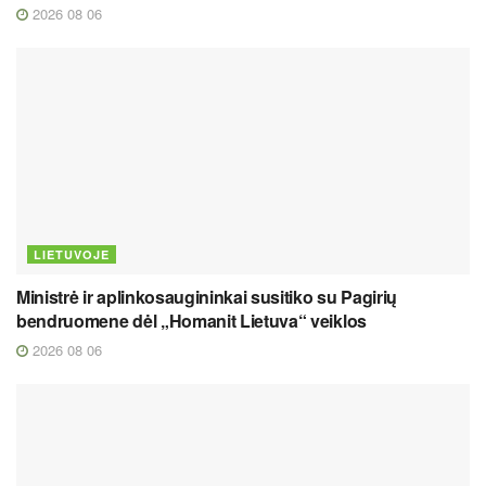
2026 08 06
LIETUVOJE
Ministrė ir aplinkosaugininkai susitiko su Pagirių
bendruomene dėl „Homanit Lietuva“ veiklos
2026 08 06