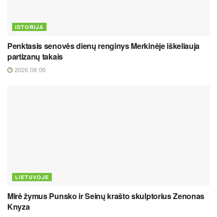
ISTORIJA
Penktasis senovės dienų renginys Merkinėje iškeliauja
partizanų takais
2026 08 06
LIETUVOJE
Mirė žymus Punsko ir Seinų krašto skulptorius Zenonas
Knyza