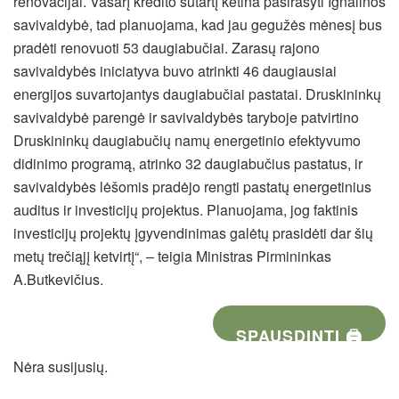
renovacijai. Vasarį kredito sutartį ketina pasirašyti Ignalinos
savivaldybė, tad planuojama, kad jau gegužės mėnesį bus
pradėti renovuoti 53 daugiabučiai. Zarasų rajono
savivaldybės iniciatyva buvo atrinkti 46 daugiausiai
energijos suvartojantys daugiabučiai pastatai. Druskininkų
savivaldybė parengė ir savivaldybės taryboje patvirtino
Druskininkų daugiabučių namų energetinio efektyvumo
didinimo programą, atrinko 32 daugiabučius pastatus, ir
savivaldybės lėšomis pradėjo rengti pastatų energetinius
auditus ir investicijų projektus. Planuojama, jog faktinis
investicijų projektų įgyvendinimas galėtų prasidėti dar šių
metų trečiąjį ketvirtį“, – teigia Ministras Pirmininkas
A.Butkevičius.
SPAUSDINTI 🖨
Nėra susijusių.