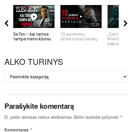
17:50
12:25
Se7en – kai tamsa
10 įsimintinų
„Septynių Ka
tampa meno kūriniu
detektyvinių serialų
Riteris" – kai
paprastumas
ALKO TURINYS
ALKO
TURINYS
Parašykite komentarą
El. pašto adresas nebus skelbiamas.
Būtini laukeliai pažymėti
*
Komentaras
*