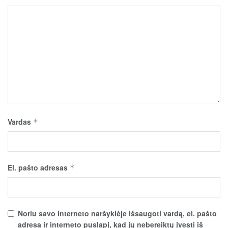
Vardas
*
El. pašto adresas
*
Noriu savo interneto naršyklėje išsaugoti vardą, el. pašto
adresą ir interneto puslapį, kad jų nebereiktų įvesti iš