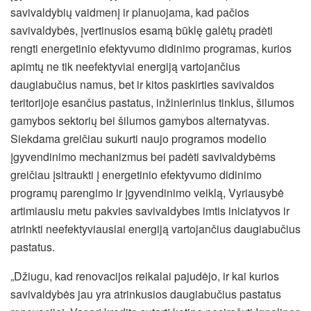
savivaldybių vaidmenį ir planuojama, kad pačios
savivaldybės, įvertinusios esamą būklę galėtų pradėti
rengti energetinio efektyvumo didinimo programas, kurios
apimtų ne tik neefektyviai energiją vartojančius
daugiabučius namus, bet ir kitos paskirties savivaldos
teritorijoje esančius pastatus, inžinierinius tinklus, šilumos
gamybos sektorių bei šilumos gamybos alternatyvas.
Siekdama greičiau sukurti naujo programos modelio
įgyvendinimo mechanizmus bei padėti savivaldybėms
greičiau įsitraukti į energetinio efektyvumo didinimo
programų parengimo ir įgyvendinimo veiklą, Vyriausybė
artimiausiu metu pakvies savivaldybes imtis iniciatyvos ir
atrinkti neefektyviausiai energiją vartojančius daugiabučius
pastatus.
„Džiugu, kad renovacijos reikalai pajudėjo, ir kai kurios
savivaldybės jau yra atrinkusios daugiabučius pastatus