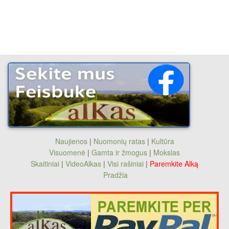
Naujienos
|
Nuomonių ratas
|
Kultūra
Visuomenė
|
Gamta ir žmogus
|
Mokslas
Skaitiniai
|
VideoAlkas
|
Visi rašiniai
|
Paremkite Alką
Pradžia