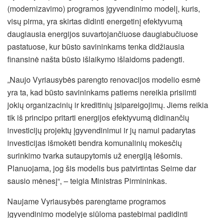
(modernizavimo) programos įgyvendinimo modelį, kuris,
visų pirma, yra skirtas didinti energetinį efektyvumą
daugiausia energijos suvartojančiuose daugiabučiuose
pastatuose, kur būsto savininkams tenka didžiausia
finansinė našta būsto išlaikymo išlaidoms padengti.
„Naujo Vyriausybės parengto renovacijos modelio esmė
yra ta, kad būsto savininkams
patiems nereikia prisiimti
jokių organizacinių ir kreditinių įsipareigojimų. Jiems reikia
tik iš principo pritarti energijos efektyvumą didinančių
investicijų projektų įgyvendinimui ir jų namui padarytas
investicijas išmokėti bendra komunalinių mokesčių
surinkimo tvarka sutaupytomis už energiją lėšomis.
Planuojama, jog šis modelis bus patvirtintas Seime dar
sausio mėnesį“, – teigia Ministras Pirmininkas.
Naujame Vyriausybės parengtame programos
įgyvendinimo modelyje siūloma pastebimai padidinti