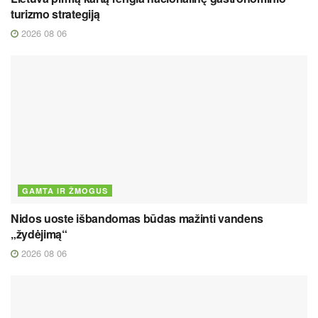
turizmo strategiją
2026 08 06
GAMTA IR ŽMOGUS
Nidos uoste išbandomas būdas mažinti vandens
„žydėjimą“
2026 08 06