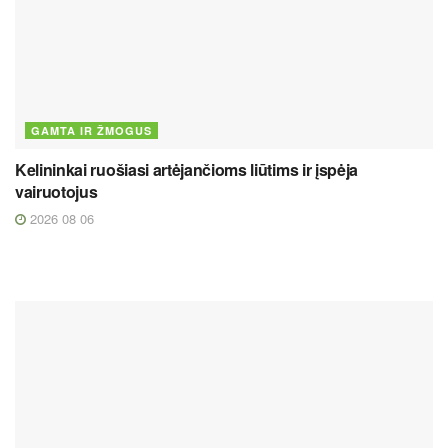
GAMTA IR ŽMOGUS
Kelininkai ruošiasi artėjančioms liūtims ir įspėja
vairuotojus
2026 08 06