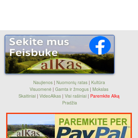
Naujienos
|
Nuomonių ratas
|
Kultūra
Visuomenė
|
Gamta ir žmogus
|
Mokslas
Skaitiniai
|
VideoAlkas
|
Visi rašiniai
|
Paremkite Alką
Pradžia