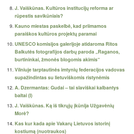
J. Vaiškūnas. Kultūros institucijų reforma ar
rūpestis savikūniais?
Kauno miestas paskelbė, kad priimamos
paraiškos kultūros projektų paramai
UNESCO komisijos galerijoje atidaroma Ritos
Balkutės fotografijos darbų paroda „Raganos,
burtininkai, žmonės blogomis akimis“
Vilniuje tarptautinės imtynių federacijos vadovas
supažindintas su lietuviškomis ristynėmis
A. Dzermantas: Gudai – tai slaviškai kalbantys
baltai (I)
J. Vaiškūnas. Ką iš tikrųjų įkūnija Užgavėnių
Morė?
Kas kur kada apie Vakarų Lietuvos istorinį
kostiumą (nuotraukos)