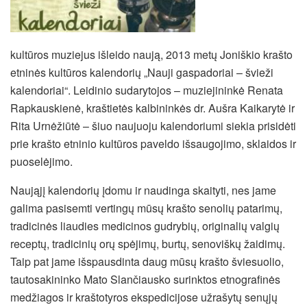
kultūros muziejus išleido naują, 2013 metų Joniškio krašto
etninės kultūros kalendorių „Nauji gaspadoriai – švieži
kalendoriai“. Leidinio sudarytojos – muziejininkė Renata
Rapkauskienė, kraštietės kalbininkės dr. Aušra Kaikarytė ir
Rita Urnėžiūtė – šiuo naujuoju kalendoriumi siekia prisidėti
prie krašto etninio kultūros paveldo išsaugojimo, sklaidos ir
puoselėjimo.
Naująjį kalendorių įdomu ir naudinga skaityti, nes jame
galima pasisemti vertingų mūsų krašto senolių patarimų,
tradicinės liaudies medicinos gudrybių, originalių valgių
receptų, tradicinių orų spėjimų, burtų, senoviškų žaidimų.
Taip pat jame išspausdinta daug mūsų krašto šviesuolio,
tautosakininko Mato Slančiausko surinktos etnografinės
medžiagos ir kraštotyros ekspedicijose užrašytų senųjų