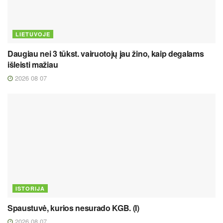
LIETUVOJE
Daugiau nei 3 tūkst. vairuotojų jau žino, kaip degalams
išleisti mažiau
2026 08 07
ISTORIJA
Spaustuvė, kurios nesurado KGB. (I)
2026 08 07