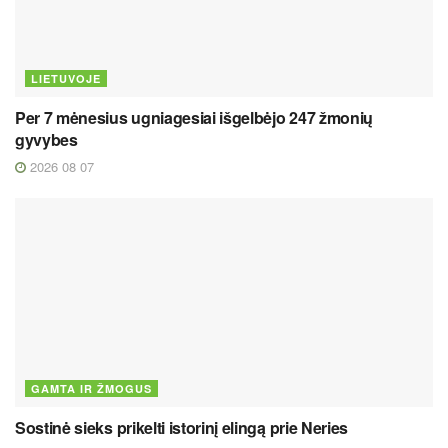
LIETUVOJE
Per 7 mėnesius ugniagesiai išgelbėjo 247 žmonių
gyvybes
2026 08 07
GAMTA IR ŽMOGUS
Sostinė sieks prikelti istorinį elingą prie Neries