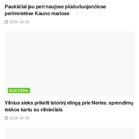
Paukščiai jau peri naujose plūduriuojančiose
perimvietėse Kauno mariose
2026 08 08
KULTŪRA
Vilnius sieks prikelti istorinį elingą prie Neries: sprendimų
ieškos kartu su vilniečiais
2026 08 08