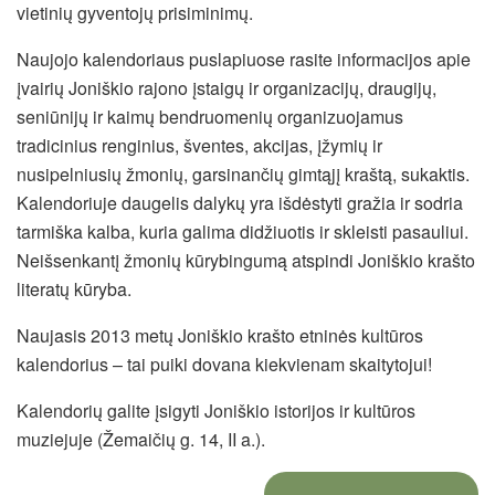
vietinių gyventojų prisiminimų.
Naujojo kalendoriaus puslapiuose rasite informacijos apie
įvairių Joniškio rajono įstaigų ir organizacijų, draugijų,
seniūnijų ir kaimų bendruomenių organizuojamus
tradicinius renginius, šventes, akcijas, įžymių ir
nusipelniusių žmonių, garsinančių gimtąjį kraštą, sukaktis.
Kalendoriuje daugelis dalykų yra išdėstyti gražia ir sodria
tarmiška kalba, kuria galima didžiuotis ir skleisti pasauliui.
Neišsenkantį žmonių kūrybingumą atspindi Joniškio krašto
literatų kūryba.
Naujasis 2013 metų Joniškio krašto etninės kultūros
kalendorius – tai puiki dovana kiekvienam skaitytojui!
Kalendorių galite įsigyti Joniškio istorijos ir kultūros
muziejuje (Žemaičių g. 14, II a.).