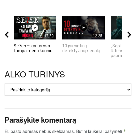
17:50
12:25
Se7en – kai tamsa
10 įsimintinų
„Septynių Ka
tampa meno kūriniu
detektyvinių serialų
Riteris" – kai
paprastumas
ALKO TURINYS
ALKO
TURINYS
Parašykite komentarą
El. pašto adresas nebus skelbiamas.
Būtini laukeliai pažymėti
*