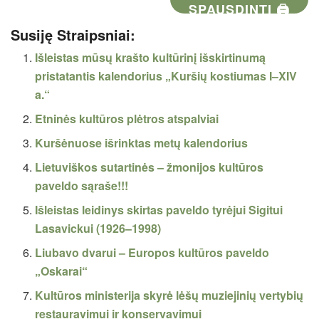
SPAUSDINTI 🖨
Susiję Straipsniai:
Išleistas mūsų krašto kultūrinį išskirtinumą
pristatantis kalendorius „Kuršių kostiumas I–XIV
a.“
Etninės kultūros plėtros atspalviai
Kuršėnuose išrinktas metų kalendorius
Lietuviškos sutartinės – žmonijos kultūros
paveldo sąraše!!!
Išleistas leidinys skirtas paveldo tyrėjui Sigitui
Lasavickui (1926–1998)
Liubavo dvarui – Europos kultūros paveldo
„Oskarai“
Kultūros ministerija skyrė lėšų muziejinių vertybių
restauravimui ir konservavimui