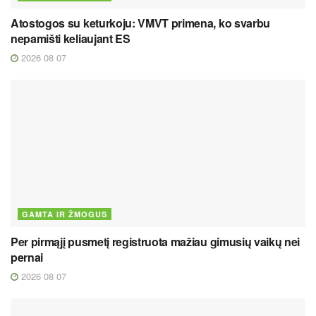
Atostogos su keturkoju: VMVT primena, ko svarbu
nepamišti keliaujant ES
2026 08 07
GAMTA IR ŽMOGUS
Per pirmąjį pusmetį registruota mažiau gimusių vaikų nei
pernai
2026 08 07