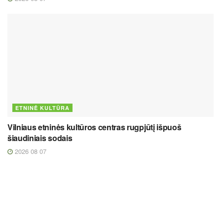
ETNINĖ KULTŪRA
Vilniaus etninės kultūros centras rugpjūtį išpuoš
šiaudiniais sodais
2026 08 07