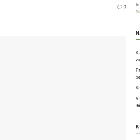
In
0
Na
N
Kl
va
Pa
pe
Ko
Vi
ie
Ki