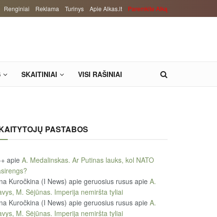
Renginiai
Reklama
Turinys
Apie Alkas.lt
Paremkite Alką
S
SKAITINIAI
VISI RAŠINIAI
KAITYTOJŲ PASTABOS
++
apie
A. Medalinskas. Ar Putinas lauks, kol NATO
sirengs?
na Kuročkina (I News) apie geruosius rusus
apie
A.
vys, M. Sėjūnas. Imperija nemiršta tyliai
na Kuročkina (I News) apie geruosius rusus
apie
A.
vys, M. Sėjūnas. Imperija nemiršta tyliai