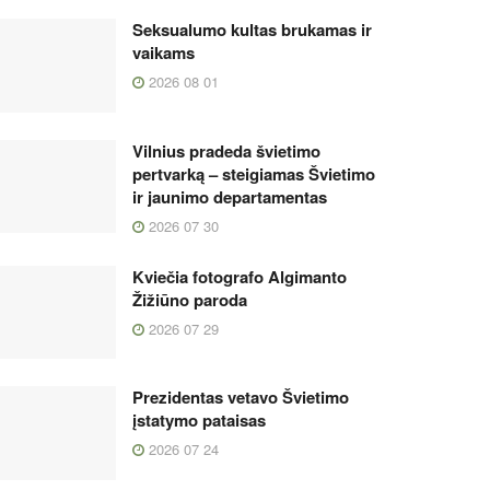
Seksualumo kultas brukamas ir
vaikams
2026 08 01
Vilnius pradeda švietimo
pertvarką – steigiamas Švietimo
ir jaunimo departamentas
2026 07 30
Kviečia fotografo Algimanto
Žižiūno paroda
2026 07 29
Prezidentas vetavo Švietimo
įstatymo pataisas
2026 07 24