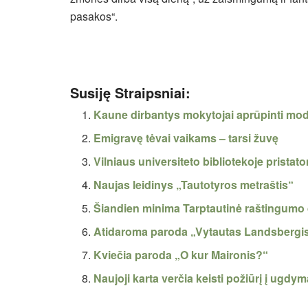
pasakos“.
Susiję Straipsniai:
Kaune dirbantys mokytojai aprūpinti mod
Emigravę tėvai vaikams – tarsi žuvę
Vilniaus universiteto bibliotekoje pristat
Naujas leidinys „Tautotyros metraštis“
Šiandien minima Tarptautinė raštingumo
Atidaroma paroda „Vytautas Landsbergi
Kviečia paroda „O kur Maironis?“
Naujoji karta verčia keisti požiūrį į ugdy