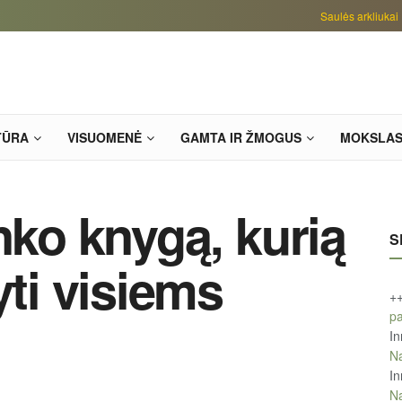
Saulės arkliukai
TŪRA
VISUOMENĖ
GAMTA IR ŽMOGUS
MOKSLA
nko knygą, kurią
S
yti visiems
+
pa
In
Na
In
Na