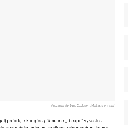
Antuanas de Sent Egziuperi „Mažasis princas“
galį parodų ir kongresų rūmuose „Litexpo“ vykusios
la 2012“ dalyviai buvo kviečiami rekomenduoti knygą,