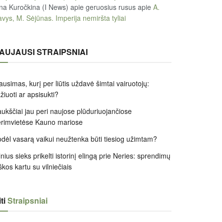
na Kuročkina (I News) apie geruosius rusus
apie
A.
vys, M. Sėjūnas. Imperija nemiršta tyliai
AUJAUSI STRAIPSNIAI
ausimas, kurį per liūtis uždavė šimtai vairuotojų:
žiuoti ar apsisukti?
ukščiai jau peri naujose plūduriuojančiose
rimvietėse Kauno mariose
dėl vasarą vaikui neužtenka būti tiesiog užimtam?
lnius sieks prikelti istorinį elingą prie Neries: sprendimų
škos kartu su vilniečiais
ti
Straipsniai