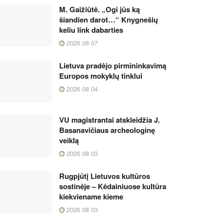
M. Gaižiūtė. „Ogi jūs ką
šiandien darot…“ Knygnešių
keliu link dabarties
2026 08 07
Lietuva pradėjo pirmininkavimą
Europos mokyklų tinklui
2026 08 04
VU magistrantai atskleidžia J.
Basanavičiaus archeologinę
veiklą
2026 08 03
Rugpjūtį Lietuvos kultūros
sostinėje – Kėdainiuose kultūra
kiekviename kieme
2026 08 03