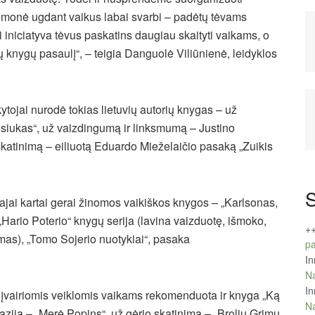
omonė ugdant vaikus labai svarbi – padėtų tėvams
 ši iniciatyva tėvus paskatins daugiau skaityti vaikams, o
ų knygų pasaulį“, – teigia Danguolė Viliūnienė, leidyklos
ojai nurodė tokias lietuvių autorių knygas – už
ukas“, už vaizdingumą ir linksmumą – Justino
katinimą – eiliuotą Eduardo Mieželaičio pasaką „Zuikis
S
ajai kartai gerai žinomos vaikiškos knygos – „Karlsonas,
„Hario Poterio“ knygų serija (lavina vaizduotę, išmoko,
+
imas), „Tomo Sojerio nuotykiai“, pasaka
pa
In
Na
In
u įvairiomis veiklomis vaikams rekomenduota ir knyga „Ką
Na
aziją – „Merė Popins“, už gėrio skatinimą – „Brolių Grimų