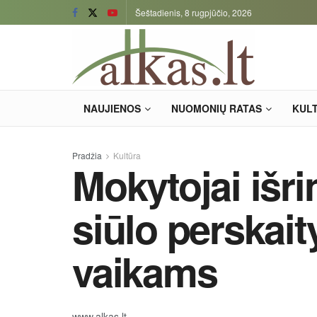
Šeštadienis, 8 rugpjūčio, 2026
NAUJIENOS
NUOMONIŲ RATAS
KUL
Pradžia
Kultūra
Mokytojai išri
siūlo perskait
vaikams
www.alkas.lt