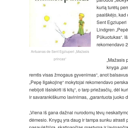
kurią turėtų per
paaiškėjo, kad
Sent Egziuperi 
Lindgren „Pepė 
Pūkuotukas“. Iš
rekomendavo 2
Antuanas de Sent Egziuperi „Mažasis
princas“
„Mažasis p
knyga „pam
remtis visas žmogaus gyvenimas“, anot balsavusiųj
„Pepę Ilgakojinę“
mokytojai rekomendavo perskait
nebijoti išsiskirti iš kitų“, o tarp priežasčių, dėl
ir savarankiškumo lavinimas, „garantuota juoko d
„Viena iš gana dažnai nurodomų tėvų neskaitymo p
dėmesio. Knygų yra daug ir tampa sunku atrasti 
pasaulėžiūrą, skatinančias mąstymą ir lavinanči