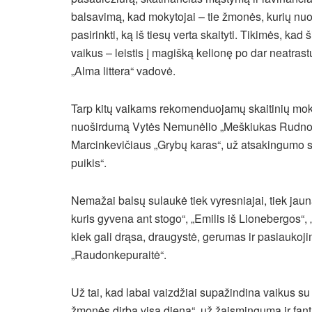
balsavimą, kad mokytojai – tie žmonės, kurių nu
pasirinkti, ką iš tiesų verta skaityti. Tikimės, kad
vaikus – leistis į magišką kelionę po dar neatrast
„Alma littera“ vadovė.
Tarp kitų vaikams rekomenduojamų skaitinių mokyt
nuoširdumą Vytės Nemunėlio „Meškiukas Rudnosi
Marcinkevičiaus „Grybų karas“, už atsakingumo s
puikis“.
Nemažai balsų sulaukė tiek vyresniajai, tiek jaun
kuris gyvena ant stogo“, „Emilis iš Lionebergos“, 
kiek gali drąsa, draugystė, gerumas ir pasiaukoj
„Raudonkepuraitė“.
Už tai, kad labai vaizdžiai supažindina vaikus s
žmonės dirba visą dieną“, už žaismingumą ir fant