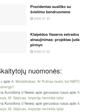
Prezidentas susitiko su
švietimo bendruomene
2026 07 23
Klaipėdos Vasaros estrados
atnaujinimas: projektas juda
pirmyn
2026 07 22
kaitytojų nuomonės:
++
apie
A. Medalinskas. Ar Putinas lauks, kol NATO
sirengs?
na Kuročkina (I News) apie geruosius rusus
apie
A.
vys, M. Sėjūnas. Imperija nemiršta tyliai
na Kuročkina (I News) apie geruosius rusus
apie
A.
vys, M. Sėjūnas. Imperija nemiršta tyliai