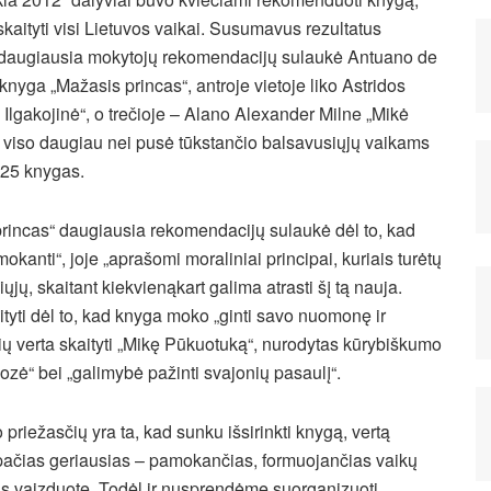
skaityti visi Lietuvos vaikai. Susumavus rezultatus
 daugiausia mokytojų rekomendacijų sulaukė Antuano de
knyga „Mažasis princas“, antroje vietoje liko Astridos
Ilgakojinė“, o trečioje – Alano Alexander Milne „Mikė
 viso daugiau nei pusė tūkstančio balsavusiųjų vaikams
25 knygas.
rincas“ daugiausia rekomendacijų sulaukė dėl to, kad
okanti“, joje „aprašomi moraliniai principai, kuriais turėtų
ų, skaitant kiekvienąkart galima atrasti šį tą nauja.
yti dėl to, kad knyga moko „ginti savo nuomonę ir
 kurių verta skaityti „Mikę Pūkuotuką“, nurodytas kūrybiškumo
ozė“ bei „galimybė pažinti svajonių pasaulį“.
riežasčių yra ta, kad sunku išsirinkti knygą, vertą
pačias geriausias – pamokančias, formuojančias vaikų
as vaizduotę. Todėl ir nusprendėme suorganizuoti