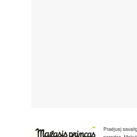
Praėjusį savait
parodos „Mokyk