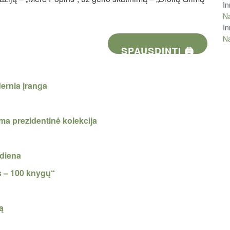
In
Na
In
Na
SPAUSDINTI 🖨
ernia įranga
oma prezidentinė kolekcija
 diena
s – 100 knygų“
mą