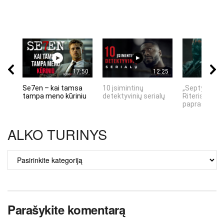
17:50
12:25
Se7en – kai tamsa
10 įsimintinų
„Septynių Ka
tampa meno kūriniu
detektyvinių serialų
Riteris" – kai
paprastumas
ALKO TURINYS
ALKO
TURINYS
Parašykite komentarą