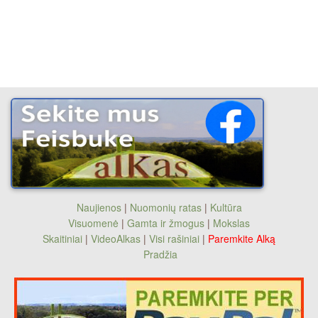
Naujienos
|
Nuomonių ratas
|
Kultūra
Visuomenė
|
Gamta ir žmogus
|
Mokslas
Skaitiniai
|
VideoAlkas
|
Visi rašiniai
|
Paremkite Alką
Pradžia