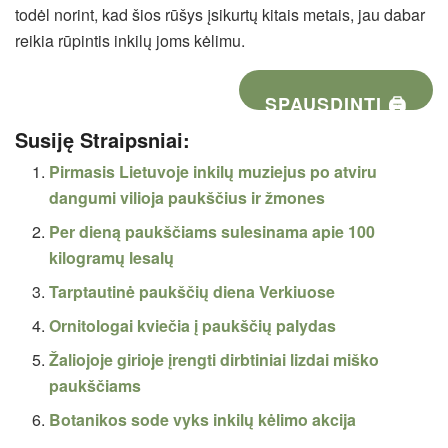
todėl norint, kad šios rūšys įsikurtų kitais metais, jau dabar
reikia rūpintis inkilų joms kėlimu.
SPAUSDINTI 🖨
Susiję Straipsniai:
Pirmasis Lietuvoje inkilų muziejus po atviru
dangumi vilioja paukščius ir žmones
Per dieną paukščiams sulesinama apie 100
kilogramų lesalų
Tarptautinė paukščių diena Verkiuose
Ornitologai kviečia į paukščių palydas
Žaliojoje girioje įrengti dirbtiniai lizdai miško
paukščiams
Botanikos sode vyks inkilų kėlimo akcija