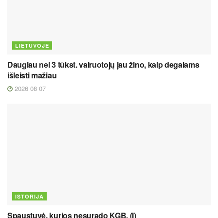
LIETUVOJE
Daugiau nei 3 tūkst. vairuotojų jau žino, kaip degalams
išleisti mažiau
2026 08 07
ISTORIJA
Spaustuvė, kurios nesurado KGB. (I)