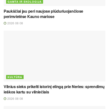
GAMTA IR EKOLOGIJA
Paukščiai jau peri naujose plūduriuojančiose
perimvietėse Kauno mariose
2026 08 08
KULTŪRA
Vilnius sieks prikelti istorinį elingą prie Neries: sprendimų
ieškos kartu su vilniečiais
2026 08 08