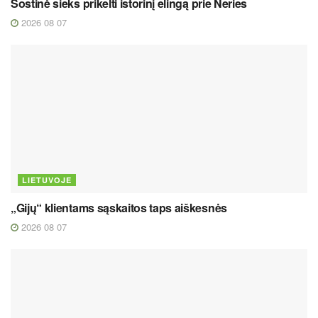
Sostinė sieks prikelti istorinį elingą prie Neries
2026 08 07
LIETUVOJE
„Gijų“ klientams sąskaitos taps aiškesnės
2026 08 07