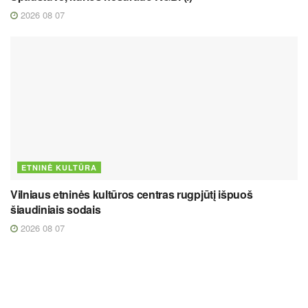
2026 08 07
ETNINĖ KULTŪRA
Vilniaus etninės kultūros centras rugpjūtį išpuoš
šiaudiniais sodais
2026 08 07