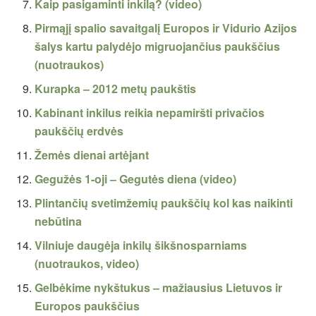
Kaip pasigaminti inkilą? (video)
Pirmąjį spalio savaitgalį Europos ir Vidurio Azijos
šalys kartu palydėjo migruojančius paukščius
(nuotraukos)
Kurapka – 2012 metų paukštis
Kabinant inkilus reikia nepamiršti privačios
paukščių erdvės
Žemės dienai artėjant
Gegužės 1-oji – Gegutės diena (video)
Plintančių svetimžemių paukščių kol kas naikinti
nebūtina
Vilniuje daugėja inkilų šikšnosparniams
(nuotraukos, video)
Gelbėkime nykštukus – mažiausius Lietuvos ir
Europos paukščius