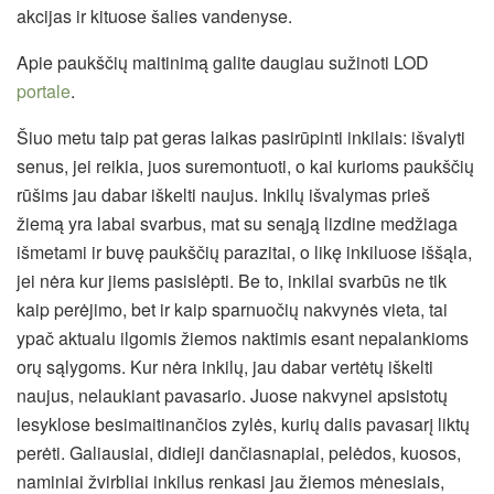
akcijas ir kituose šalies vandenyse.
Apie paukščių maitinimą galite daugiau sužinoti LOD
portale
.
Šiuo metu taip pat geras laikas pasirūpinti inkilais: išvalyti
senus, jei reikia, juos suremontuoti, o kai kurioms paukščių
rūšims jau dabar iškelti naujus. Inkilų išvalymas prieš
žiemą yra labai svarbus, mat su senąją lizdine medžiaga
išmetami ir buvę paukščių parazitai, o likę inkiluose iššąla,
jei nėra kur jiems pasislėpti. Be to, inkilai svarbūs ne tik
kaip perėjimo, bet ir kaip sparnuočių nakvynės vieta, tai
ypač aktualu ilgomis žiemos naktimis esant nepalankioms
orų sąlygoms. Kur nėra inkilų, jau dabar vertėtų iškelti
naujus, nelaukiant pavasario. Juose nakvynei apsistotų
lesyklose besimaitinančios zylės, kurių dalis pavasarį liktų
perėti. Galiausiai, didieji dančiasnapiai, pelėdos, kuosos,
naminiai žvirbliai inkilus renkasi jau žiemos mėnesiais,