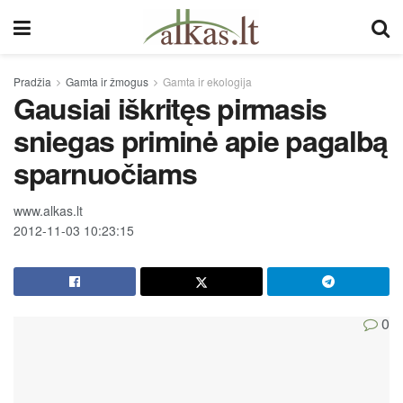
Pradžia
Gamta ir žmogus
Gamta ir ekologija
Gausiai iškritęs pirmasis
sniegas priminė apie pagalbą
sparnuočiams
www.alkas.lt
2012-11-03 10:23:15
0