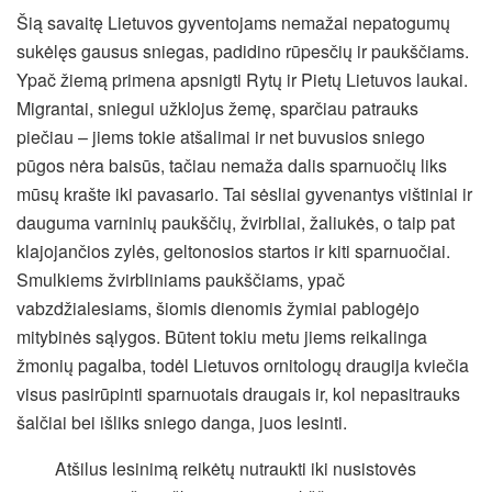
Šią savaitę Lietuvos gyventojams nemažai nepatogumų
sukėlęs gausus sniegas, padidino rūpesčių ir paukščiams.
Ypač žiemą primena apsnigti Rytų ir Pietų Lietuvos laukai.
Migrantai, sniegui užklojus žemę, sparčiau patrauks
piečiau – jiems tokie atšalimai ir net buvusios sniego
pūgos nėra baisūs, tačiau nemaža dalis sparnuočių liks
mūsų krašte iki pavasario. Tai sėsliai gyvenantys vištiniai ir
dauguma varninių paukščių, žvirbliai, žaliukės, o taip pat
klajojančios zylės, geltonosios startos ir kiti sparnuočiai.
Smulkiems žvirbliniams paukščiams, ypač
vabzdžialesiams, šiomis dienomis žymiai pablogėjo
mitybinės sąlygos.
Būtent tokiu metu jiems reikalinga
žmonių pagalba, todėl Lietuvos ornitologų draugija kviečia
visus pasirūpinti sparnuotais draugais ir, kol nepasitrauks
šalčiai bei išliks sniego danga, juos lesinti.
Atšilus lesinimą reikėtų nutraukti iki nusistovės