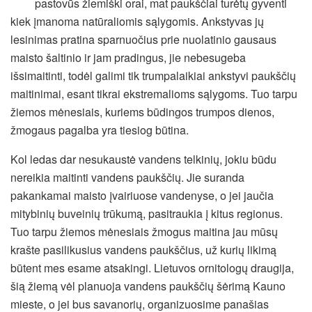
pastovūs žiemiški orai, mat paukščiai turėtų gyventi
kiek įmanoma natūraliomis sąlygomis. Ankstyvas jų
lesinimas pratina sparnuočius prie nuolatinio gausaus
maisto šaltinio ir jam pradingus, jie nebesugeba
išsimaitinti, todėl galimi tik trumpalaikiai ankstyvi paukščių
maitinimai, esant tikrai ekstremalioms sąlygoms. Tuo tarpu
žiemos mėnesiais, kuriems būdingos trumpos dienos,
žmogaus pagalba yra tiesiog būtina.
Kol ledas dar nesukaustė vandens telkinių, jokiu būdu
nereikia maitinti vandens paukščių. Jie suranda
pakankamai maisto įvairiuose vandenyse, o jei jaučia
mitybinių buveinių trūkumą, pasitraukia į kitus regionus.
Tuo tarpu žiemos mėnesiais žmogus maitina jau mūsų
krašte pasilikusius vandens paukščius, už kurių likimą
būtent mes esame atsakingi. Lietuvos ornitologų draugija,
šią žiemą vėl planuoja vandens paukščių šėrimą Kauno
mieste, o jei bus savanorių, organizuosime panašias