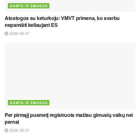
GAMTA IR ŽMOGUS
Atostogos su keturkoju: VMVT primena, ko svarbu
nepamišti keliaujant ES
2026 08 07
GAMTA IR ŽMOGUS
Per pirmąjį pusmetį registruota mažiau gimusių vaikų nei
pernai
2026 08 07