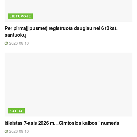
LIETUVOJE
Per pirmąjį pusmetį registruota daugiau nei 6 tūkst.
santuokų
2026 08 10
KALBA
Išleistas 7-asis 2026 m. „Gimtosios kalbos“ numeris
2026 08 10