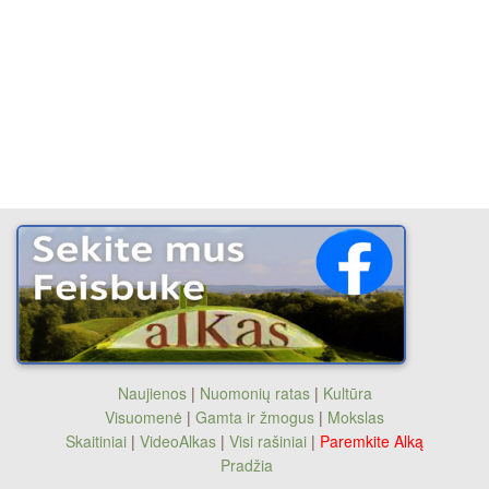
Naujienos
|
Nuomonių ratas
|
Kultūra
Visuomenė
|
Gamta ir žmogus
|
Mokslas
Skaitiniai
|
VideoAlkas
|
Visi rašiniai
|
Paremkite Alką
Pradžia