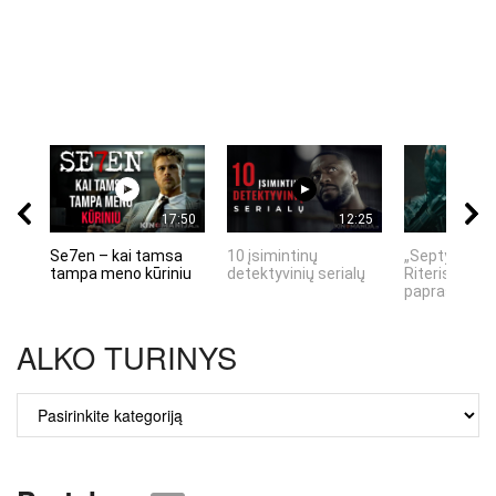
17:50
12:25
Se7en – kai tamsa
10 įsimintinų
„Septynių Ka
tampa meno kūriniu
detektyvinių serialų
Riteris" – kai
paprastumas
ALKO TURINYS
ALKO
TURINYS