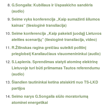
G.Songaila: Kubiliaus ir Uspaskicho sandėris
(audio)
Seime vyks konferencija „Kaip sumažinti šilumos
kainas“ (tiesioginė transliacija)
Seime konferencija „Kaip pakeisti juodąjį Lietuvos
ateities scenarijų“ (tiesioginė transliacija, video)
R.Žilinskas ragina greičiau suteikti politinį
prieglobstį Karaliaučiaus visuomenininkui (audio)
S.Lapienis. Sprendimas statyti atominę elektrinę
Lietuvoje turi būti priimamas Tautos referendumu
(audio)
Šiandien tautininkai ketina atsiskirti nuo TS-LKD
partijos
Seimo narys G.Songaila siūlo moratoriumą
atominei energetikai