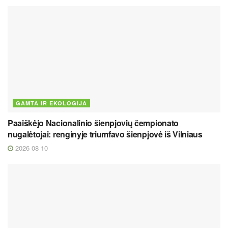
GAMTA IR EKOLOGIJA
Paaiškėjo Nacionalinio šienpjovių čempionato
nugalėtojai: renginyje triumfavo šienpjovė iš Vilniaus
2026 08 10