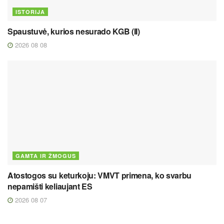
ISTORIJA
Spaustuvė, kurios nesurado KGB (II)
2026 08 08
GAMTA IR ŽMOGUS
Atostogos su keturkoju: VMVT primena, ko svarbu
nepamišti keliaujant ES
2026 08 07