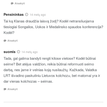
Atsakyti
Pensininkas
14 metų ago
Tai ką Klanas draudžia laisvą žodį? Kodėl netransliuojama
tiesiogiai Songailos, Uokos ir Medalinsko spaudos konferencija?
Kodėl?
Atsakyti
suomis
14 metų ago
Tada, gal galima bandyti rengti kitose vietose? Kodėl būtinai
seime? Bet atėjus valdžion, reikia būtinai reformuoti seimo
darbą, nes jame ir velnias koją nusilaužtų. Kažkada, Valatka
LRT išvadino paskutiniu Lietuvos kolchozu, bet matomai yra ir
dar vienas kolchozas – seimas.
Atsakyti