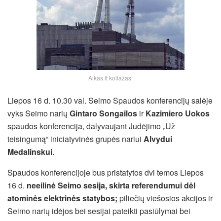
Alkas.lt koliažas.
Liepos 16 d. 10.30 val. Seimo Spaudos konferencijų salėje
vyks Seimo narių
Gintaro Songailos
ir
Kazimiero Uokos
spaudos konferencija, dalyvaujant Judėjimo „Už
teisingumą“ iniciatyvinės grupės nariui
Alvydui
Medalinskui
.
Spaudos konferencijoje bus pristatytos dvi temos Liepos
16 d.
neeilinė Seimo sesija, skirta referendumui dėl
atominės elektrinės statybos;
piliečių viešosios akcijos ir
Seimo narių idėjos bei sesijai pateikti pasiūlymai bei