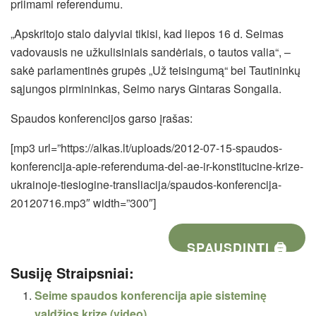
priimami referendumu.
„Apskritojo stalo dalyviai tikisi, kad liepos 16 d. Seimas
vadovausis ne užkulisiniais sandėriais, o tautos valia“, –
sakė parlamentinės grupės „Už teisingumą“ bei Tautininkų
sąjungos pirmininkas, Seimo narys Gintaras Songaila.
Spaudos konferencijos garso įrašas:
[mp3 url=”https://alkas.lt/uploads/2012-07-15-spaudos-
konferencija-apie-referenduma-del-ae-ir-konstitucine-krize-
ukrainoje-tiesiogine-transliacija/spaudos-konferencija-
20120716.mp3″ width=”300″]
SPAUSDINTI 🖨
Susiję Straipsniai:
Seime spaudos konferencija apie sisteminę
valdžios krizę (video)