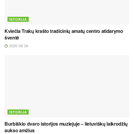
ISTORIJA
Kviečia Trakų krašto tradicinių amatų centro atidarymo
šventė
2026 08 09
ISTORIJA
Burbiškio dvaro istorijos muziejuje – lietuviškų laikrodžių
aukso amžius