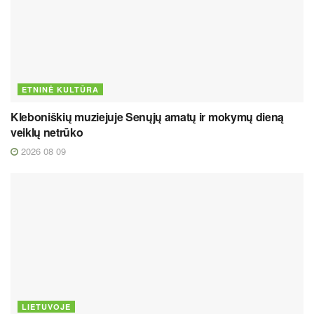
ETNINĖ KULTŪRA
Kleboniškių muziejuje Senųjų amatų ir mokymų dieną
veiklų netrūko
2026 08 09
LIETUVOJE