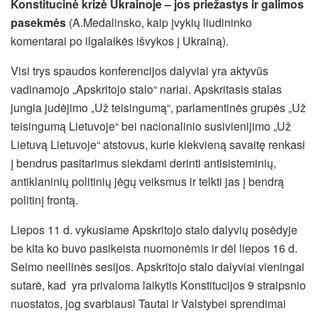
Konstitucinė krizė Ukrainoje – jos priežastys ir galimos
pasekmės
(A.Medalinsko, kaip įvykių liudininko
komentarai po ilgalaikės išvykos į Ukrainą).
Visi trys spaudos konferencijos dalyviai yra aktyvūs
vadinamojo „Apskritojo stalo“ nariai. Apskritasis stalas
jungia judėjimo „Už teisingumą“, parlamentinės grupės „Už
teisingumą Lietuvoje“ bei nacionalinio susivienijimo „Už
Lietuvą Lietuvoje“ atstovus, kurie kiekvieną savaitę renkasi
į bendrus pasitarimus siekdami derinti antisisteminių,
antiklaninių politinių jėgų veiksmus ir telkti jas į bendrą
politinį frontą.
Liepos 11 d. vykusiame Apskritojo stalo dalyvių posėdyje
be kita ko buvo pasikeista nuomonėmis ir dėl liepos 16 d.
Seimo neeilinės sesijos. Apskritojo stalo dalyviai vieningai
sutarė, kad yra privaloma laikytis Konstitucijos 9 straipsnio
nuostatos, jog svarbiausi Tautai ir Valstybei sprendimai