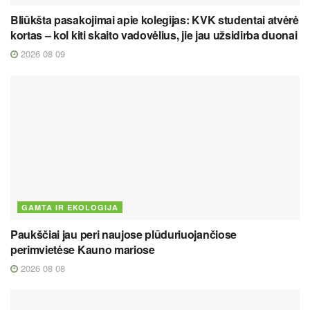
Bliūkšta pasakojimai apie kolegijas: KVK studentai atvėrė
kortas – kol kiti skaito vadovėlius, jie jau užsidirba duonai
2026 08 09
GAMTA IR EKOLOGIJA
Paukščiai jau peri naujose plūduriuojančiose
perimvietėse Kauno mariose
2026 08 08