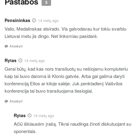
Pastabos
5
Pensininkas
14 metų ago
Valio, Medalinskas atsirado. Vis galvodavau kur tokiu svarbiu
Lietuvai metu jis dingo. Net linksmiau pasidarė.
Atsakyti
Rytas
14 metų ago
Gerai būtų, kad kas nors transliuotų su nešiojamu kompiuteriu
kaip tai buvo daroma iš Klonio gatvės. Arba gal galima daryti
konferenciją Eltos ar kitoje salėje. Juk penktadienį Vaišvilos
konferencija tai buvo transliuojama tiesiogiai.
Atsakyti
Rytas
14 metų ago
Ačiū išklausėm įrašą. Tikrai naudinga žinoti diskutuojant su
oponentais.