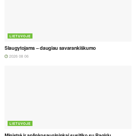
LIETUVOJE
Slaugytojams – daugiau savarankiškumo
2026 08 06
LIETUVOJE
Ministrė ir aplinkosaugininkai susitiko su Pagirių