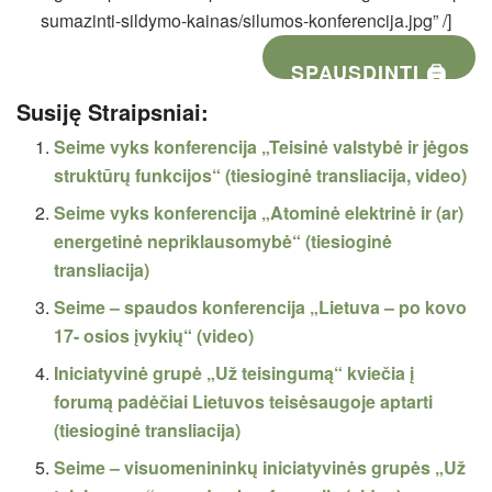
sumazinti-sildymo-kainas/silumos-konferencija.jpg” /]
SPAUSDINTI 🖨
Susiję Straipsniai:
Seime vyks konferencija „Teisinė valstybė ir jėgos
struktūrų funkcijos“ (tiesioginė transliacija, video)
Seime vyks konferencija „Atominė elektrinė ir (ar)
energetinė nepriklausomybė“ (tiesioginė
transliacija)
Seime – spaudos konferencija „Lietuva – po kovo
17- osios įvykių“ (video)
Iniciatyvinė grupė „Už teisingumą“ kviečia į
forumą padėčiai Lietuvos teisėsaugoje aptarti
(tiesioginė transliacija)
Seime – visuomenininkų iniciatyvinės grupės „Už