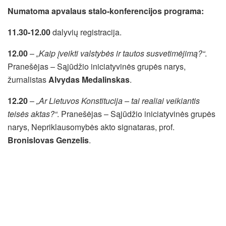
Numatoma apvalaus stalo-konferencijos programa:
11.30-
12.00
dalyvių registracija.
12.00
–
„Kaip įveikti valstybės ir tautos susvetimėjimą?“
.
Pranešėjas – Sąjūdžio iniciatyvinės grupės narys,
žurnalistas
Alvydas Medalinskas
.
12.20
–
„Ar Lietuvos Konstitucija – tai realiai veikiantis
teisės aktas?“
. Pranešėjas – Sąjūdžio iniciatyvinės grupės
narys, Nepriklausomybės akto signataras, prof.
Bronislovas Genzelis
.