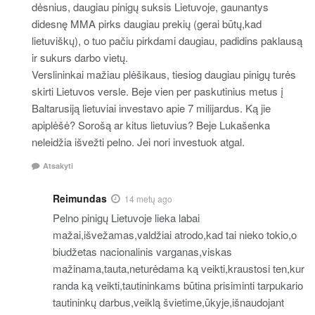
dėsnius, daugiau pinigų suksis Lietuvoje, gaunantys
didesnę MMA pirks daugiau prekių (gerai būtų,kad
lietuviškų), o tuo pačiu pirkdami daugiau, padidins paklausą
ir sukurs darbo vietų.
Verslininkai mažiau plėšikaus, tiesiog daugiau pinigų turės
skirti Lietuvos versle. Beje vien per paskutinius metus į
Baltarusiją lietuviai investavo apie 7 milijardus. Ką jie
apiplėšė? Sorošą ar kitus lietuvius? Beje Lukašenka
neleidžia išvežti pelno. Jei nori investuok atgal.
Atsakyti
Reimundas
14 metų ago
Pelno pinigų Lietuvoje lieka labai
mažai,išvežamas,valdžiai atrodo,kad tai nieko tokio,o
biudžetas nacionalinis varganas,viskas
mažinama,tauta,neturėdama ką veikti,kraustosi ten,kur
randa ką veikti,tautininkams būtina prisiminti tarpukario
tautininkų darbus,veiklą švietime,ūkyje,išnaudojant