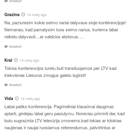
Atsakyti
Grazina
14 metų ago
Na, paziuresim kokie seimo nariai dalyvaus sioje konferencijoje!
Nemanau, kad pamatysim tuos seimo narius, kuriems labai
reiketu dalyvauti…ar valdzios atstovus….
Atsakyti
Kral
14 metų ago
Tokios konferencijos turetu buti transliuojamos per LTV kad
kiekvienas Lietuvos zmogus galetu isgirsti!
Atsakyti
Vida
14 metų ago
Labai patiko konferencija. Pagrindiniai klausimai daugmaz
aptarti, girdejau labai geru pasiulymu. Noreciau priminti dar, kad
butu sugrazinta LTV televizija zmonems,kad tokias ar kitokias
naujienas ir naujai ruosiamus referendumus, patvirtintus ar