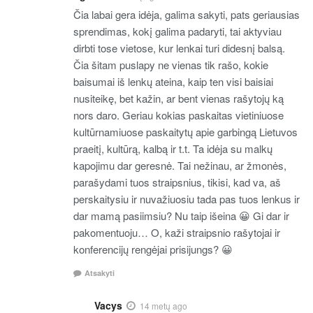
Čia labai gera idėja, galima sakyti, pats geriausias
sprendimas, kokį galima padaryti, tai aktyviau
dirbti tose vietose, kur lenkai turi didesnį balsą.
Čia šitam puslapy ne vienas tik rašo, kokie
baisumai iš lenkų ateina, kaip ten visi baisiai
nusiteikę, bet kažin, ar bent vienas rašytojų ką
nors daro. Geriau kokias paskaitas vietiniuose
kultūrnamiuose paskaitytų apie garbingą Lietuvos
praeitį, kultūrą, kalbą ir t.t. Ta idėja su malkų
kapojimu dar geresnė. Tai nežinau, ar žmonės,
parašydami tuos straipsnius, tikisi, kad va, aš
perskaitysiu ir nuvažiuosiu tada pas tuos lenkus ir
dar mamą pasiimsiu? Nu taip išeina 😀 Gi dar ir
pakomentuoju… O, kaži straipsnio rašytojai ir
konferencijų rengėjai prisijungs? 😀
Atsakyti
Vacys
14 metų ago