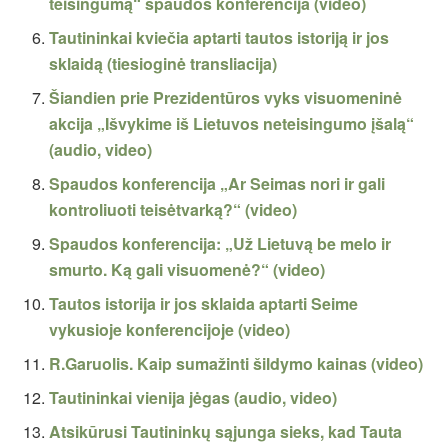
teisingumą“ spaudos konferencija (video)
Tautininkai kviečia aptarti tautos istoriją ir jos
sklaidą (tiesioginė transliacija)
Šiandien prie Prezidentūros vyks visuomeninė
akcija „Išvykime iš Lietuvos neteisingumo įšalą“
(audio, video)
Spaudos konferencija „Ar Seimas nori ir gali
kontroliuoti teisėtvarką?“ (video)
Spaudos konferencija: „Už Lietuvą be melo ir
smurto. Ką gali visuomenė?“ (video)
Tautos istorija ir jos sklaida aptarti Seime
vykusioje konferencijoje (video)
R.Garuolis. Kaip sumažinti šildymo kainas (video)
Tautininkai vienija jėgas (audio, video)
Atsikūrusi Tautininkų sąjunga sieks, kad Tauta