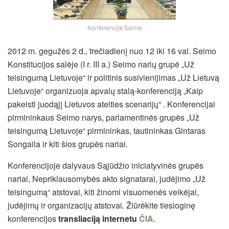
Konferencija Seime
2012 m. gegužės 2 d., trečiadienį nuo 12 iki 16 val. Seimo
Konstitucijos salėje (I r. III a.) Seimo narių grupė „Už
teisingumą Lietuvoje“ ir politinis susivienijimas „Už Lietuvą
Lietuvoje“ organizuoja apvalų stalą-konferenciją „Kaip
pakeisti juodąjį Lietuvos ateities scenarijų“ . Konferencijai
pirmininkaus Seimo narys, parlamentinės grupės „Už
teisingumą Lietuvoje“ pirmininkas, tautininkas Gintaras
Songaila ir kiti šios grupės nariai.
Konferencijoje dalyvaus Sąjūdžio iniciatyvinės grupės
nariai, Nepriklausomybės akto signatarai, judėjimo „Už
teisingumą“ atstovai, kiti žinomi visuomenės veikėjai,
judėjimų ir organizacijų atstovai.
Žiūrėkite tiesioginę
konferencijos
transliaciją internetu
ČIA
.