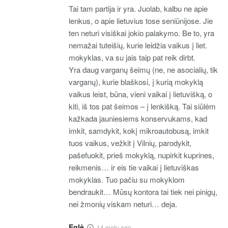
Tai tam partija ir yra. Juolab, kalbu ne apie
lenkus, o apie lietuvius tose seniūnijose. Jie
ten neturi visiškai jokio palakymo. Be to, yra
nemažai tuteišių, kurie leidžia vaikus į liet.
mokyklas, va su jais taip pat reik dirbt.
Yra daug varganų šeimų (ne, ne asocialių, tik
varganų), kurie blaškosi, į kurią mokyklą
vaikus leist, būna, vieni vaikai į lietuvišką, o
kiti, iš tos pat šeimos – į lenkišką. Tai siūlėm
kažkada jauniesiems konservukams, kad
imkit, samdykit, kokį mikroautobusą, imkit
tuos vaikus, vežkit į Vilnių, parodykit,
pašefuokit, prieš mokyklą, nupirkit kuprines,
reikmenis… ir eis tie vaikai į lietuviškas
mokyklas. Tuo pačiu su mokyklom
bendraukit… Mūsų kontora tai tiek nei pinigų,
nei žmonių viskam neturi… deja.
Eglė
14 metų ago