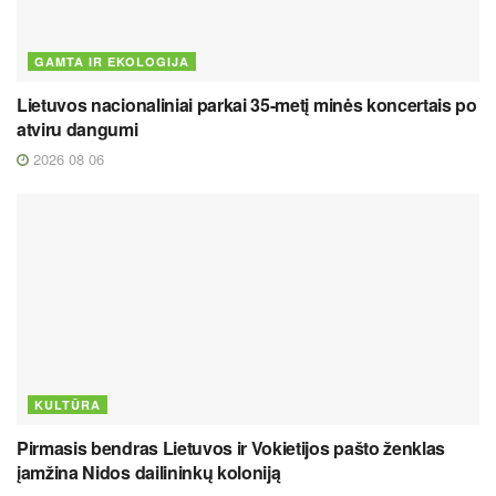
GAMTA IR EKOLOGIJA
Lietuvos nacionaliniai parkai 35-metį minės koncertais po
atviru dangumi
2026 08 06
KULTŪRA
Pirmasis bendras Lietuvos ir Vokietijos pašto ženklas
įamžina Nidos dailininkų koloniją