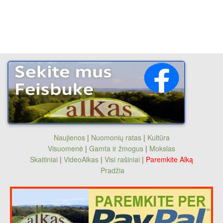
Naujienos
|
Nuomonių ratas
|
Kultūra
Visuomenė
|
Gamta ir žmogus
|
Mokslas
Skaitiniai
|
VideoAlkas
|
Visi rašiniai
|
Paremkite Alką
Pradžia