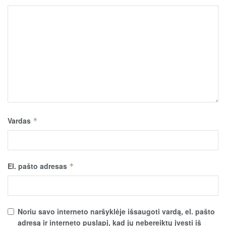
Vardas
*
El. pašto adresas
*
Noriu savo interneto naršyklėje išsaugoti vardą, el. pašto
adresą ir interneto puslapį, kad jų nebereiktų įvesti iš