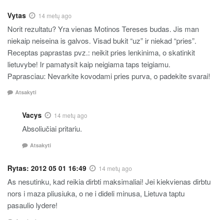
Vytas
14 metų ago
Norit rezultatu? Yra vienas Motinos Tereses budas. Jis man
niekaip neiseina is galvos. Visad bukit “uz” ir niekad “pries”.
Receptas paprastas pvz.: neikit pries lenkinima, o skatinkit
lietuvybe! Ir pamatysit kaip neigiama taps teigiamu.
Paprasciau: Nevarkite kovodami pries purva, o padekite svarai!
Atsakyti
Vacys
14 metų ago
Absoliučiai pritariu.
Atsakyti
Rytas: 2012 05 01 16:49
14 metų ago
As nesutinku, kad reikia dirbti maksimaliai! Jei kiekvienas dirbtu
nors i maza pliusiuka, o ne i dideli minusa, Lietuva taptu
pasaulio lydere!