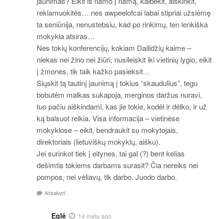
jaunimas? Eikit iš namo į namą, kalbėkit, aiškinkit,
reklamuokitės… nes awpeelofcai labai stipriai užsiėmę
ta seniūnija, nenustebsiu, kad po rinkimų, ten lenkiška
mokykla atsiras…
Nes tokių konferencijų, kokiam Dailidžių kaime –
niekas nei žino nei žiūri, nusileiskit iki vietinių lygio, eikit
į žmones, tik taik kažko pasieksit…
Siųskit tą tautinį jaunimą į tokius “skaudulius”, tegu
bobutėm malkas sukapoja, merginos daržus nuravi,
tuo pačiu aiškindami, kas jie tokie, kodėl ir dėlko, ir už
ką balsuot reikia. Visa informacija – vietinėse
mokyklose – eikit, bendraukit su mokytojais,
direktoriais (lietuviškų mokyklų, aišku).
Jei surinkot tiek į eitynes, tai gal (?) bent kelias
dešimtis tokiems darbams surasit? Čia nereiks nei
pompos, nei vėliavų, tik darbo. Juodo darbo.
Atsakyti
Eglė
14 metų ago