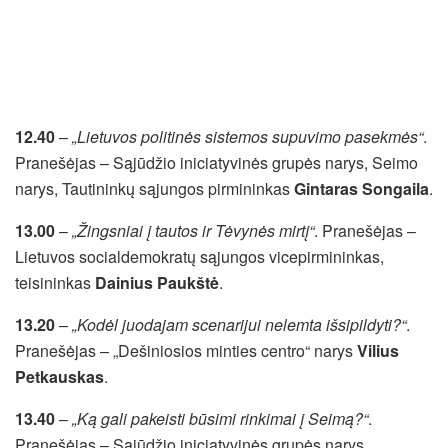
12.40
–
„Lietuvos politinės sistemos supuvimo pasekmės“
.
Pranešėjas – Sąjūdžio iniciatyvinės grupės narys, Seimo
narys, Tautininkų sąjungos pirmininkas
Gintaras Songaila
.
13.00
–
„Žingsniai į tautos ir Tėvynės mirtį“
. Pranešėjas –
Lietuvos socialdemokratų sąjungos vicepirmininkas,
teisininkas
Dainius Paukštė
.
13.20
–
„Kodėl juodajam scenarijui nelemta išsipildyti?“
.
Pranešėjas – „Dešiniosios minties centro“ narys
Vilius
Petkauskas
.
13.40
–
„Ką gali pakeisti būsimi rinkimai į Seimą?“
.
Pranešėjas – Sąjūdžio iniciatyvinės grupės narys,