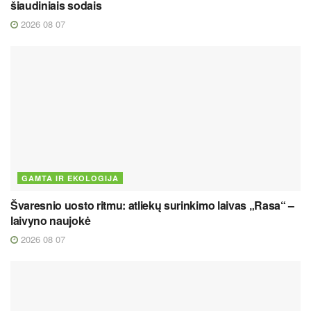
šiaudiniais sodais
2026 08 07
GAMTA IR EKOLOGIJA
Švaresnio uosto ritmu: atliekų surinkimo laivas „Rasa“ –
laivyno naujokė
2026 08 07