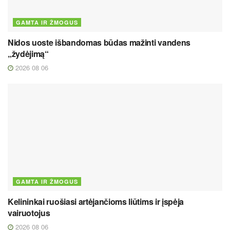
GAMTA IR ŽMOGUS
Nidos uoste išbandomas būdas mažinti vandens
„žydėjimą“
2026 08 06
GAMTA IR ŽMOGUS
Kelininkai ruošiasi artėjančioms liūtims ir įspėja
vairuotojus
2026 08 06