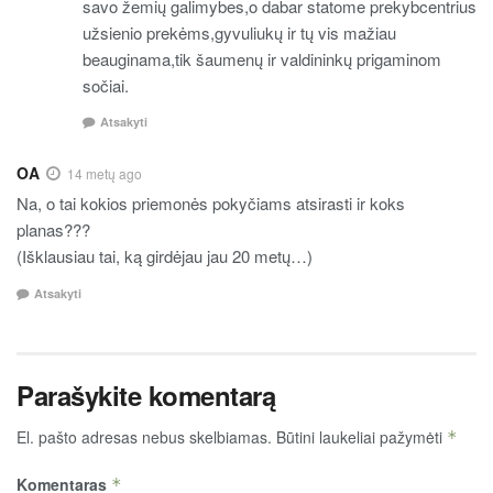
savo žemių galimybes,o dabar statome prekybcentrius
užsienio prekėms,gyvuliukų ir tų vis mažiau
beauginama,tik šaumenų ir valdininkų prigaminom
sočiai.
Atsakyti
OA
14 metų ago
Na, o tai kokios priemonės pokyčiams atsirasti ir koks
planas???
(Išklausiau tai, ką girdėjau jau 20 metų…)
Atsakyti
Parašykite komentarą
El. pašto adresas nebus skelbiamas.
Būtini laukeliai pažymėti
*
Komentaras
*