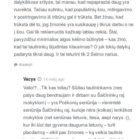
dalykiškose srityse, tai manau, kad nepaprastai daug yra
nuveikta. Tačiau sutinku, kad populistinių šou, mitingavimo
ir postringavimo iš tribūnų gal ir trūksta. Bet žinau, kad
trūksta dėl to, jog žmonės yra susikaupę į tikrus darbu o ne
į šou. Gal tik reklamuotis kažkaip labiau reikia. Štai,
pavyzdžiui minimalios algos kėlimo būtinybė – kas žino,
kad tai tautininkų išjudintas klausimas? O juk tokių dalykų
padaryta tikrai daug. Ir tai teturint tik 2 Seimo narius.
Atsakyti
Vacys
14 metų ago
Valio!?…Tik kas toliau? Siūliau tautininkams (nes
patys daug bendraujam ir dirbam su Šalčininkų raj.
mokyklom) – yra Poškonių seniūnija – vienintelė
seniūnija Šalčininkų raj. kurioje nėra (kolkas) lenkškos
mokyklos (net seniūnas lietuvis, tiesa, awpl narys :(),
kur iki šiol dar gyvena dauguma lietuvių – turit
placdarmą – eikit pas žmones – ką veikia tautinis