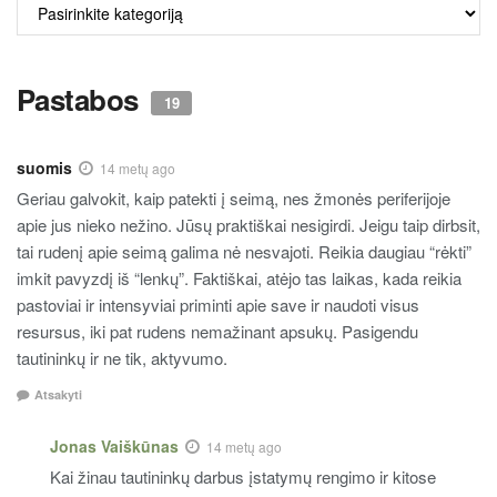
ALKO
TURINYS
Pastabos
19
suomis
14 metų ago
Geriau galvokit, kaip patekti į seimą, nes žmonės periferijoje
apie jus nieko nežino. Jūsų praktiškai nesigirdi. Jeigu taip dirbsit,
tai rudenį apie seimą galima nė nesvajoti. Reikia daugiau “rėkti”
imkit pavyzdį iš “lenkų”. Faktiškai, atėjo tas laikas, kada reikia
pastoviai ir intensyviai priminti apie save ir naudoti visus
resursus, iki pat rudens nemažinant apsukų. Pasigendu
tautininkų ir ne tik, aktyvumo.
Atsakyti
Jonas Vaiškūnas
14 metų ago
Kai žinau tautininkų darbus įstatymų rengimo ir kitose