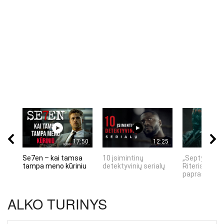
17:50
12:25
Se7en – kai tamsa
10 įsimintinų
„Septynių Ka
tampa meno kūriniu
detektyvinių serialų
Riteris" – kai
paprastumas
ALKO TURINYS