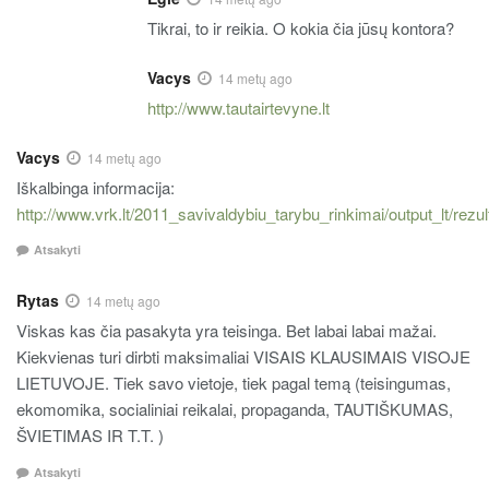
Tikrai, to ir reikia. O kokia čia jūsų kontora?
Vacys
14 metų ago
http://www.tautairtevyne.lt
Vacys
14 metų ago
Iškalbinga informacija:
http://www.vrk.lt/2011_savivaldybiu_tarybu_rinkimai/output_lt/re
Atsakyti
Rytas
14 metų ago
Viskas kas čia pasakyta yra teisinga. Bet labai labai mažai.
Kiekvienas turi dirbti maksimaliai VISAIS KLAUSIMAIS VISOJE
LIETUVOJE. Tiek savo vietoje, tiek pagal temą (teisingumas,
ekomomika, socialiniai reikalai, propaganda, TAUTIŠKUMAS,
ŠVIETIMAS IR T.T. )
Atsakyti