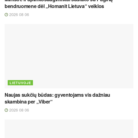
bendruomene dėl „Homanit Lietuva“ veiklos
2026 08 06
LIETUVOJE
Naujas sukčių būdas: gyventojams vis dažniau
skambina per „Viber“
2026 08 06