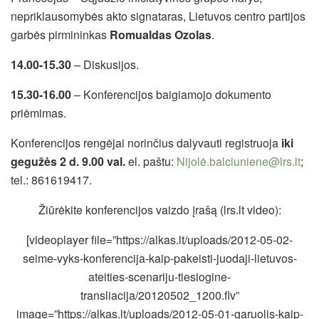
nepriklausomybės akto signataras, Lietuvos centro partijos
garbės pirmininkas
Romualdas Ozolas
.
14.00-15.30
– Diskusijos.
15.30-16.00
– Konferencijos baigiamojo dokumento
priėmimas.
Konferencijos rengėjai norinčius dalyvauti registruoja
iki
gegužės 2 d. 9.00 val.
el. paštu:
Nijolė.balciuniene@lrs.lt
;
tel.: 861619417.
Žiūrėkite konferencijos vaizdo įrašą (lrs.lt video):
[videoplayer file=”https://alkas.lt/uploads/2012-05-02-
seime-vyks-konferencija-kaip-pakeisti-juodaji-lietuvos-
ateities-scenariju-tiesiogine-
transliacija/20120502_1200.flv”
image=”https://alkas.lt/uploads/2012-05-01-garuolis-kaip-