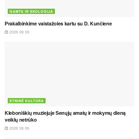
GAMTA IR EKOLOGIJA
Prakalbinkime vaistažoles kartu su D. Kunčiene
2026 08 09
ETNINĖ KULTŪRA
Kleboniškių muziejuje Senųjų amatų ir mokymų dieną
veiklų netrūko
2026 08 09