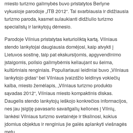
miesto turizmo galimybės buvo pristatytos Berlyne
vykusioje parodoje „ITB 2012“. Tai svarbiausia ir didžiausia
turizmo paroda, kasmet sulaukianti didžiulio turizmo
specialistų ir lankytojų dėmesio.
Parodoje Vilnius pristatytas keturioliktą kartą. Vilniaus
stendo lankytojai daugiausia domėjosi, kaip atvykti į
Lietuvos sostinę, taip pat ekskursijomis, apgyvendinimo
įstaigomis, poilsio galimybėmis keliaujant su šeima,
kultūriniais renginiais.
Populiariausi leidiniai buvo „Vilniaus
lankytojo gidas“ bei Vilniaus įvaizdžio leidinys vokiečių
kalba, miesto žemėlapis, „Vilniaus turizmo produkto
sąvadas 2012“, Vilniaus miesto kompaktinis diskas.
Daugelis stendo lankytojų ieškojo konkrečios informacijos,
nes jau įsigiję pavasario savaitgalių keliones į Vilnių,
lankėsi Vilniaus turizmo svetainėje ir tikslinosi, kokius
įdomius objektus ir renginius jie galės aplankyti viešnagės
metu.