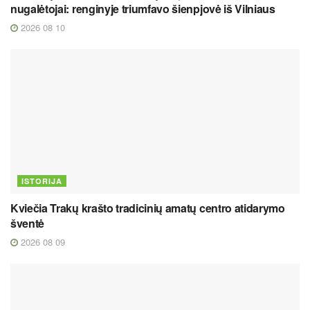
nugalėtojai: renginyje triumfavo šienpjovė iš Vilniaus
2026 08 10
ISTORIJA
Kviečia Trakų krašto tradicinių amatų centro atidarymo
šventė
2026 08 09