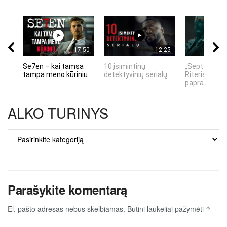
17:50
12:25
Se7en – kai tamsa
10 įsimintinų
„Septynių Ka
tampa meno kūriniu
detektyvinių serialų
Riteris" – kai
paprastumas
ALKO TURINYS
ALKO
TURINYS
Parašykite komentarą
El. pašto adresas nebus skelbiamas.
Būtini laukeliai pažymėti
*