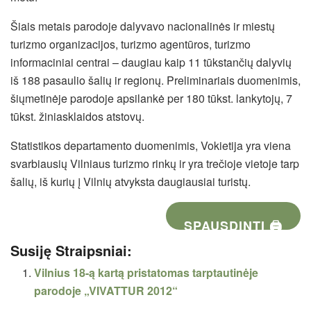
Šiais metais parodoje dalyvavo nacionalinės ir miestų
turizmo organizacijos, turizmo agentūros, turizmo
informaciniai centrai – daugiau kaip 11 tūkstančių dalyvių
iš 188 pasaulio šalių ir regionų. Preliminariais duomenimis,
šiųmetinėje parodoje apsilankė per 180 tūkst. lankytojų, 7
tūkst. žiniasklaidos atstovų.
Statistikos departamento duomenimis, Vokietija yra viena
svarbiausių Vilniaus turizmo rinkų ir yra trečioje vietoje tarp
šalių, iš kurių į Vilnių atvyksta daugiausiai turistų.
SPAUSDINTI 🖨
Susiję Straipsniai:
Vilnius 18-ą kartą pristatomas tarptautinėje
parodoje „VIVATTUR 2012“