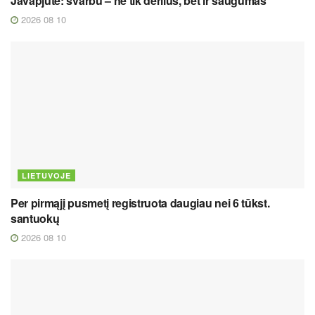
Javapjūtė: svarbu – ne tik derlius, bet ir saugumas
2026 08 10
LIETUVOJE
Per pirmąjį pusmetį registruota daugiau nei 6 tūkst.
santuokų
2026 08 10