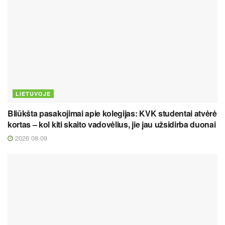
LIETUVOJE
Bliūkšta pasakojimai apie kolegijas: KVK studentai atvėrė
kortas – kol kiti skaito vadovėlius, jie jau užsidirba duonai
2026 08 09