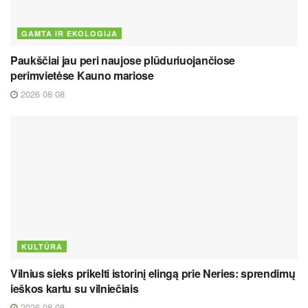
GAMTA IR EKOLOGIJA
Paukščiai jau peri naujose plūduriuojančiose
perimvietėse Kauno mariose
2026 08 08
KULTŪRA
Vilnius sieks prikelti istorinį elingą prie Neries: sprendimų
ieškos kartu su vilniečiais
2026 08 08