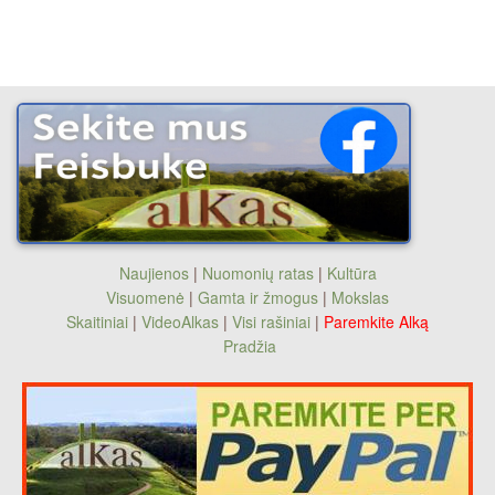
Naujienos
|
Nuomonių ratas
|
Kultūra
Visuomenė
|
Gamta ir žmogus
|
Mokslas
Skaitiniai
|
VideoAlkas
|
Visi rašiniai
|
Paremkite Alką
Pradžia