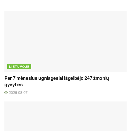
LIETUVOJE
Per 7 mėnesius ugniagesiai išgelbėjo 247 žmonių
gyvybes
2026 08 07