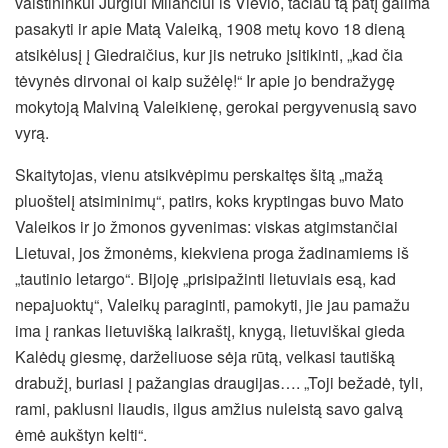
vaistininkui Jurgiui Milančiui iš Vievio, tačiau tą patį galima
pasakyti ir apie Matą Valeiką, 1908 metų kovo 18 dieną
atsikėlusį į Giedraičius, kur jis netruko įsitikinti, „kad čia
tėvynės dirvonai oi kaip sužėlę!“ Ir apie jo bendražygę
mokytoją Malviną Valeikienę, gerokai pergyvenusią savo
vyrą.
Skaitytojas, vienu atsikvėpimu perskaitęs šitą „mažą
pluoštelį atsiminimų“, patirs, koks kryptingas buvo Mato
Valeikos ir jo žmonos gyvenimas: viskas atgimstančiai
Lietuvai, jos žmonėms, kiekviena proga žadinamiems iš
„tautinio letargo“. Bijoję „prisipažinti lietuviais esą, kad
nepajuoktų“, Valeikų paraginti, pamokyti, jie jau pamažu
ima į rankas lietuvišką laikraštį, knygą, lietuviškai gieda
Kalėdų giesmę, darželiuose sėja rūtą, velkasi tautišką
drabužį, buriasi į pažangias draugijas…. „Toji bežadė, tyli,
rami, paklusni liaudis, ilgus amžius nuleistą savo galvą
ėmė aukštyn kelti“.