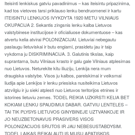
Iteisinti lenkiskus gatviu pavadinimus – kas iteisintu pripazinima,
kad tos vietoves tarsi priklauso lenku bendruomenei ir kartu
ITEISINTU LENKIJOS IVYKDYTA 1920 METU VILNIAUS
OKUPACIJA 2. Sekantis zingsnis lenku kalba Lietuvos
valstybinese institucijose ir oficialiuose dokumentuose – kas
atvertu kelia atvirai POLONIZACIJAI. Lietuviai nebegautu
paslaugu lietuviskai ir butu engiami, prasidetu jau ir taip
vykdoma ju DISKRIMINACIJA. 3. Galutinis tikslas, kaip
suprantama, butu Vilniaus krasto ir galu gale Vilniaus atplesimas
nuo Lietuvos. Neturekite kitu iliuziju, Lenkija nera mum
draugiska valstybe. Visos ju kalbos, pareiskimai ir veiksmai
liudija apie Lenkijos ir lenku priesiska nusiteikima Lietuvos
atzvilgiu ir ju sieki atplesti nuo Lietuvos teritorijos etnines ir
istorines lietuviu zemes. TODEL REIKIA UZKIRSTI KELIA BET
KOKIAM LENKU SPAUDIMUI DABAR. GATVIU LENTELES –
TAI TIK PLYSYS LIETUVOS GINYBINEJE UZTVANKOJE IR
JO NEUZBETONAVUS PRASIVERS VISOS
POLONIZACIJOS SRUTOS IR JAU NEBESUSTABDYSIM.
TODEL LAIKAS REIKALAUTI IS MUSU APATISKOS