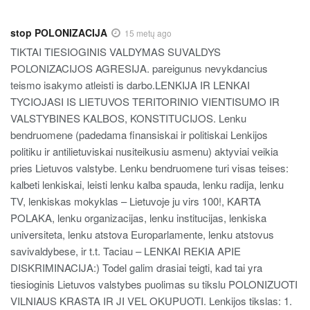
stop POLONIZACIJA
15 metų ago
TIKTAI TIESIOGINIS VALDYMAS SUVALDYS
POLONIZACIJOS AGRESIJA. pareigunus nevykdancius
teismo isakymo atleisti is darbo.LENKIJA IR LENKAI
TYCIOJASI IS LIETUVOS TERITORINIO VIENTISUMO IR
VALSTYBINES KALBOS, KONSTITUCIJOS. Lenku
bendruomene (padedama finansiskai ir politiskai Lenkijos
politiku ir antilietuviskai nusiteikusiu asmenu) aktyviai veikia
pries Lietuvos valstybe. Lenku bendruomene turi visas teises:
kalbeti lenkiskai, leisti lenku kalba spauda, lenku radija, lenku
TV, lenkiskas mokyklas – Lietuvoje ju virs 100!, KARTA
POLAKA, lenku organizacijas, lenku institucijas, lenkiska
universiteta, lenku atstova Europarlamente, lenku atstovus
savivaldybese, ir t.t. Taciau – LENKAI REKIA APIE
DISKRIMINACIJA:) Todel galim drasiai teigti, kad tai yra
tiesioginis Lietuvos valstybes puolimas su tikslu POLONIZUOTI
VILNIAUS KRASTA IR JI VEL OKUPUOTI. Lenkijos tikslas: 1.