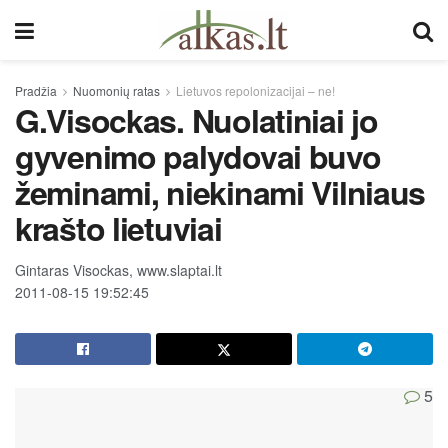
Pradžia
Nuomonių ratas
Lietuvos repolonizacijai – ne!
G.Visockas. Nuolatiniai jo
gyvenimo palydovai buvo
žeminami, niekinami Vilniaus
krašto lietuviai
Gintaras Visockas, www.slaptai.lt
2011-08-15 19:52:45
5