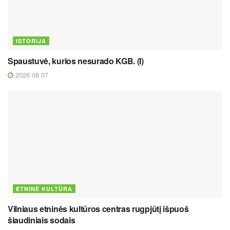
ISTORIJA
Spaustuvė, kurios nesurado KGB. (I)
2026 08 07
ETNINĖ KULTŪRA
Vilniaus etninės kultūros centras rugpjūtį išpuoš
šiaudiniais sodais