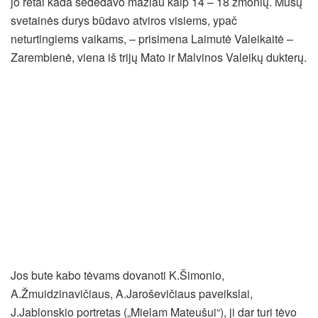
jo retai kada sėdėdavo mažiau kaip 14 – 18 žmonių. Mūsų
svetainės durys būdavo atviros visiems, ypač
neturtingiems vaikams, – prisimena Laimutė Valeikaitė –
Zarembienė, viena iš trijų Mato ir Malvinos Valeikų dukterų.
Jos bute kabo tėvams dovanoti K.Šimonio,
A.Žmuidzinavičiaus, A.Jaroševičiaus paveikslai,
J.Jablonskio portretas („Mielam Mateušui“), ji dar turi tėvo