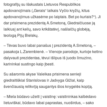
fotografijų su išskustais Lietuvos Respublikos
apdovanojimais („Gerais“ laikais Vyčio kryžių, kitus
apdovanojimus užkasėme po laiptais. Bet po kuriais?“). Ji
dar prisimena prezidentą A.Smetoną, Giedraičiuose ją
laikiusį ant kelių, savo krikštatėvį, našlaičių globėją,
teologą Pijų Bielskų.
– Tėvas buvo labai panašus į prezidentą A.Smetoną, –
pasakoja L.Zarembienė. – Vienoje parodoje, kurioje ketino
dalyvauti prezidentas, tėvui išlipus iš juodo limuzino,
karininkai sustingo kaip įbesti.
Su ašaromis akyse Valeikas prisimena senieji
giedraitiškiai Stanislovas ir Jadvyga Gižiai, kaip
švenčiausią relikviją saugantys šios knygelės kopiją.
– Miela būdavo užeiti į vaistinę: vaistininkas kalbėdavo
lietuviškai, būdavo labai paprastas, nuoširdus, – sako