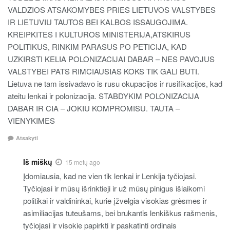
VALDZIOS ATSAKOMYBES PRIES LIETUVOS VALSTYBES
IR LIETUVIU TAUTOS BEI KALBOS ISSAUGOJIMA.
KREIPKITES I KULTUROS MINISTERIJA,ATSKIRUS
POLITIKUS, RINKIM PARASUS PO PETICIJA, KAD
UZKIRSTI KELIA POLONIZACIJAI DABAR – NES PAVOJUS
VALSTYBEI PATS RIMCIAUSIAS KOKS TIK GALI BUTI.
Lietuva ne tam issivadavo is rusu okupacijos ir rusifikacijos, kad
ateitu lenkai ir polonizacija. STABDYKIM POLONIZACIJA
DABAR IR CIA – JOKIU KOMPROMISU. TAUTA –
VIENYKIMES
Atsakyti
Iš miškų
15 metų ago
Įdomiausia, kad ne vien tik lenkai ir Lenkija tyčiojasi.
Tyčiojasi ir mūsų išrinktieji ir už mūsų pinigus išlaikomi
politikai ir valdininkai, kurie įžvelgia visokias grėsmes ir
asimiliacijas tuteušams, bei brukantis lenkiškus rašmenis,
tyčiojasi ir visokie papirkti ir paskatinti ordinais