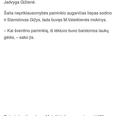
Jadvyga Gižienė.
Šalia nepriklausomybės paminklo augančias liepas sodino
ir Stanislovas Gižys, tada buvęs M.Valeikienės mokinys.
– Kai šventino paminklą, iš lėktuvo buvo barstomos laukų
gėlės, – sako jis.