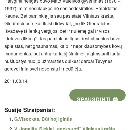
Palyginti neilgas buvo Mato Valeikos gyvenimas (1878 –
1937): mirė nesulaukęs nė šešiasdešimties. Palaidotas
Kaune. Bet paminklą jis sau pasistatė Vilniaus krašte,
Giedraičiuose, kur ilsisi didvyriai, „ne tik Giedraičius
išvadavę iš lenkų vergijos, bet ir nulėmę gal ir visos
Lietuvos likimą“. Tas paminklas ilgus dešimtmečius buvo
apleistas, net griaunamas, kaip ir nepriklausomybės kovų
monumentas, bet antrą kartą šį šimtmetį atgimstanti tauta
nušluostys nuo jo užmaršties dulkes: darbai Tėvynės
gerovei ir laisvei nesensta ir nedūlėja.
2011.08.14
SPAUSDINTI 🖨
Susiję Straipsniai:
G.Visockas. Būtinoji gintis
V. Jonaitis. Siekiai „aneksuoti“ Vilniaus kraštą