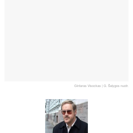
Gintaras Visockas | G. Šalygos nuotr.