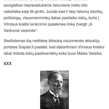
savigarbos nepraradusiems lietuviams nieko kito
nebelieka kaip tik gintis. Juolab kad ir tarp lietuvių istorikų,
politologų, visuomenininkų dabar pasitaiko tokių, kurie į
Vilniaus krašto lenkinimo pasekmes linkę žvelgti „iš
Varšuvos varpinės“.
Skelbdamas šią nedidelę ištrauką visuomenės aktualijų
portalas Slaptai.lt pastebi, kad dabartiniam Vilniaus kraštui
labai trūksta tokių pasišventėlių koks buvo Matas Valeika.
XXX