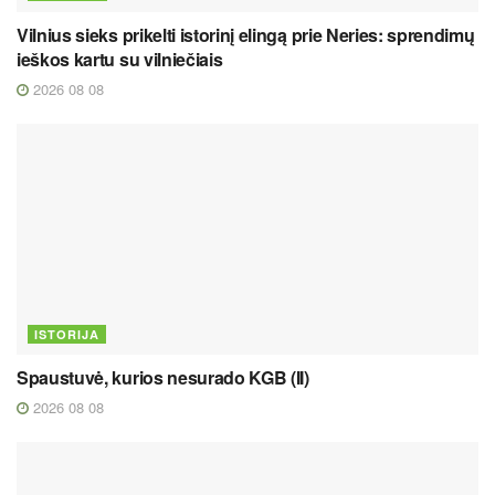
Vilnius sieks prikelti istorinį elingą prie Neries: sprendimų
ieškos kartu su vilniečiais
2026 08 08
ISTORIJA
Spaustuvė, kurios nesurado KGB (II)
2026 08 08