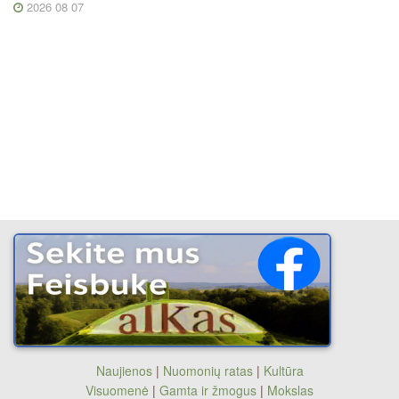
2026 08 07
Naujienos
|
Nuomonių ratas
|
Kultūra
Visuomenė
|
Gamta ir žmogus
|
Mokslas