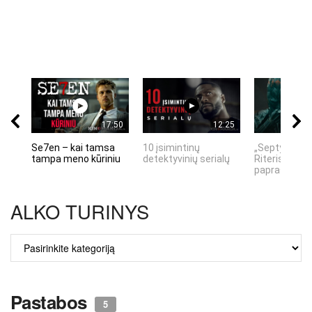
17:50
12:25
Se7en – kai tamsa
10 įsimintinų
„Septynių Ka
tampa meno kūriniu
detektyvinių serialų
Riteris" – kai
paprastumas
ALKO TURINYS
ALKO
TURINYS
Pastabos
5