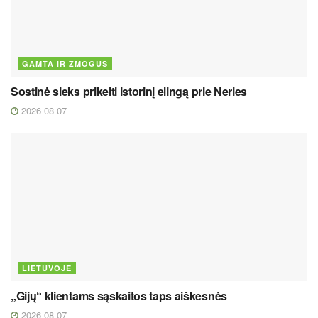
GAMTA IR ŽMOGUS
Sostinė sieks prikelti istorinį elingą prie Neries
2026 08 07
LIETUVOJE
„Gijų“ klientams sąskaitos taps aiškesnės
2026 08 07