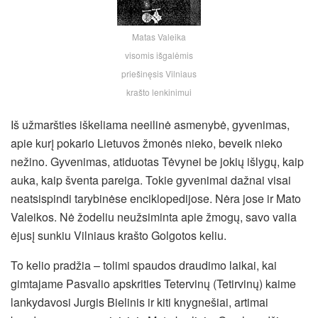
Matas Valeika
visomis išgalėmis
priešinęsis Vilniaus
krašto lenkinimui
Iš užmaršties iškeliama neeilinė asmenybė, gyvenimas,
apie kurį pokario Lietuvos žmonės nieko, beveik nieko
nežino. Gyvenimas, atiduotas Tėvynei be jokių išlygų, kaip
auka, kaip šventa pareiga. Tokie gyvenimai dažnai visai
neatsispindi tarybinėse enciklopedijose. Nėra jose ir Mato
Valeikos. Nė žodeliu neužsiminta apie žmogų, savo valia
ėjusį sunkiu Vilniaus krašto Golgotos keliu.
To kelio pradžia – tolimi spaudos draudimo laikai, kai
gimtajame Pasvalio apskrities Tetervinų (Tetirvinų) kaime
lankydavosi Jurgis Bielinis ir kiti knygnešiai, artimai