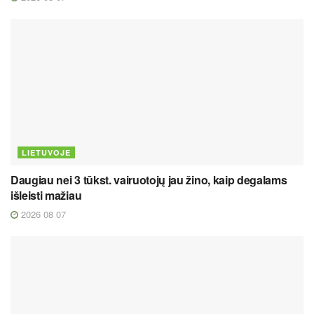
LIETUVOJE
Daugiau nei 3 tūkst. vairuotojų jau žino, kaip degalams
išleisti mažiau
2026 08 07