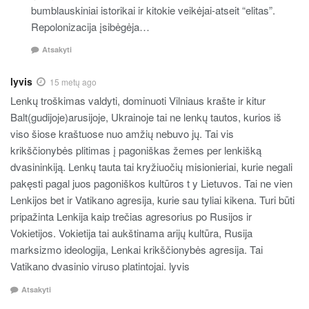
bumblauskiniai istorikai ir kitokie veikėjai-atseit “elitas”.
Repolonizacija įsibėgėja…
Atsakyti
lyvis
15 metų ago
Lenkų troškimas valdyti, dominuoti Vilniaus krašte ir kitur
Balt(gudijoje)arusijoje, Ukrainoje tai ne lenkų tautos, kurios iš
viso šiose kraštuose nuo amžių nebuvo jų. Tai vis
krikščionybės plitimas į pagoniškas žemes per lenkišką
dvasininkiją. Lenkų tauta tai kryžiuočių misionieriai, kurie negali
pakęsti pagal juos pagoniškos kultūros t y Lietuvos. Tai ne vien
Lenkijos bet ir Vatikano agresija, kurie sau tyliai kikena. Turi būti
pripažinta Lenkija kaip trečias agresorius po Rusijos ir
Vokietijos. Vokietija tai aukštinama arijų kultūra, Rusija
marksizmo ideologija, Lenkai krikščionybės agresija. Tai
Vatikano dvasinio viruso platintojai. lyvis
Atsakyti