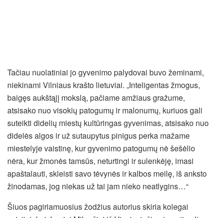
Tačiau nuolatiniai jo gyvenimo palydovai buvo žeminami,
niekinami Vilniaus krašto lietuviai. „Inteligentas žmogus,
baigęs aukštąjį mokslą, pačiame amžiaus gražume,
atsisako nuo visokių patogumų ir malonumų, kuriuos gali
suteikti didelių miestų kultūringas gyvenimas, atsisako nuo
didelės algos ir už sutaupytus pinigus perka mažame
miestelyje vaistinę, kur gyvenimo patogumų nė šešėlio
nėra, kur žmonės tamsūs, neturtingi ir sulenkėję, imasi
apaštalauti, skleisti savo tėvynės ir kalbos meilę, iš anksto
žinodamas, jog niekas už tai jam nieko neatlygins…“
Šiuos pagiriamuosius žodžius autorius skiria kolegai