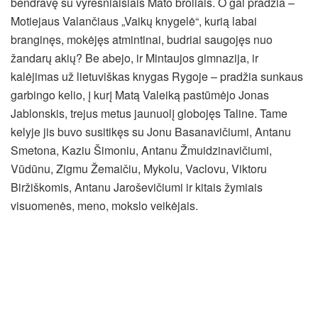
bendravę su vyresniaisiais Mato broliais. O gal pradžia –
Motiejaus Valančiaus „Vaikų knygelė“, kurią labai
branginęs, mokėjęs atmintinai, budriai saugojęs nuo
žandarų akių? Be abejo, ir Mintaujos gimnazija, ir
kalėjimas už lietuviškas knygas Rygoje – pradžia sunkaus
garbingo kelio, į kurį Matą Valeiką pastūmėjo Jonas
Jablonskis, trejus metus jaunuolį globojęs Taline. Tame
kelyje jis buvo susitikęs su Jonu Basanavičiumi, Antanu
Smetona, Kaziu Šimoniu, Antanu Žmuidzinavičiumi,
Vūdūnu, Zigmu Žemaičiu, Mykolu, Vaclovu, Viktoru
Biržiškomis, Antanu Jaroševičiumi ir kitais žymiais
visuomenės, meno, mokslo veikėjais.