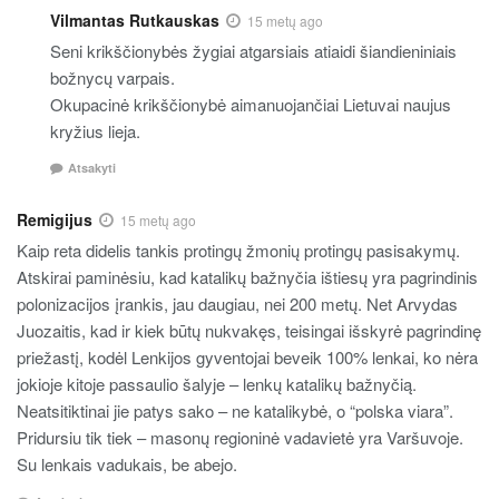
Vilmantas Rutkauskas
15 metų ago
Seni krikščionybės žygiai atgarsiais atiaidi šiandieniniais
božnycų varpais.
Okupacinė krikščionybė aimanuojančiai Lietuvai naujus
kryžius lieja.
Atsakyti
Remigijus
15 metų ago
Kaip reta didelis tankis protingų žmonių protingų pasisakymų.
Atskirai paminėsiu, kad katalikų bažnyčia ištiesų yra pagrindinis
polonizacijos įrankis, jau daugiau, nei 200 metų. Net Arvydas
Juozaitis, kad ir kiek būtų nukvakęs, teisingai išskyrė pagrindinę
priežastį, kodėl Lenkijos gyventojai beveik 100% lenkai, ko nėra
jokioje kitoje passaulio šalyje – lenkų katalikų bažnyčią.
Neatsitiktinai jie patys sako – ne katalikybė, o “polska viara”.
Pridursiu tik tiek – masonų regioninė vadavietė yra Varšuvoje.
Su lenkais vadukais, be abejo.