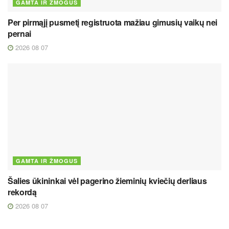
GAMTA IR ŽMOGUS
Per pirmąjį pusmetį registruota mažiau gimusių vaikų nei
pernai
2026 08 07
GAMTA IR ŽMOGUS
Šalies ūkininkai vėl pagerino žieminių kviečių derliaus
rekordą
2026 08 07