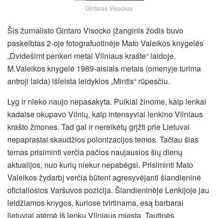
Gintaras Visockas
Šis žurnalisto Gintaro Visocko įžanginis žodis buvo
paskelbtas 2-oje fotografuotinėje Mato Valeikos knygelės
„Dvidešimt penkeri metai Vilniaus krašte“ laidoje.
M.Valeikos knygelė 1989-aisiais metais (omenyje turima
antroji laida) išleista leidyklos „Mintis“ rūpesčiu.
Lyg ir nieko naujo nepasakyta. Puikiai žinome, kaip lenkai
kadaise okupavo Vilnių, kaip intensyviai lenkino Vilniaus
krašto žmones. Tad gal ir nereikėtų grįžti prie Lietuvai
nepaprastai skaudžios polonizacijos temos. Tačiau šias
temas prisiminti verčia pačios naujausios šių dienų
aktualijos, nuo kurių niekur nepabėgsi. Prisiminti Mato
Valeikos žydarbį verčia būtent agresyvėjanti šiandieninė
oficialiosios Varšuvos pozicija.
Šiandieninėje Lenkijoje jau
leidžiamos knygos, kuriose tvirtinama, esą barbarai
lietuviai atėmė iš lenkų Vilniaus miestą. Tautinės