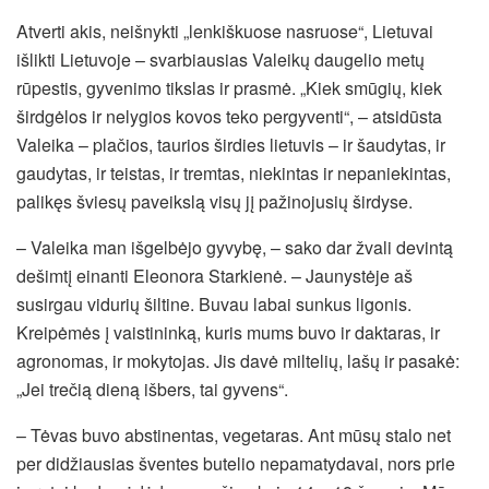
Atverti akis, neišnykti „lenkiškuose nasruose“, Lietuvai
išlikti Lietuvoje – svarbiausias Valeikų daugelio metų
rūpestis, gyvenimo tikslas ir prasmė. „Kiek smūgių, kiek
širdgėlos ir nelygios kovos teko pergyventi“, – atsidūsta
Valeika – plačios, taurios širdies lietuvis – ir šaudytas, ir
gaudytas, ir teistas, ir tremtas, niekintas ir nepaniekintas,
palikęs šviesų paveikslą visų jį pažinojusių širdyse.
– Valeika man išgelbėjo gyvybę, – sako dar žvali devintą
dešimtį einanti Eleonora Starkienė. – Jaunystėje aš
susirgau vidurių šiltine. Buvau labai sunkus ligonis.
Kreipėmės į vaistininką, kuris mums buvo ir daktaras, ir
agronomas, ir mokytojas. Jis davė miltelių, lašų ir pasakė:
„Jei trečią dieną išbers, tai gyvens“.
– Tėvas buvo abstinentas, vegetaras. Ant mūsų stalo net
per didžiausias šventes butelio nepamatydavai, nors prie