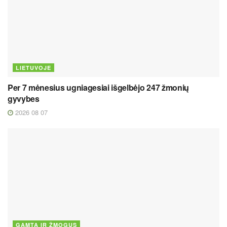
LIETUVOJE
Per 7 mėnesius ugniagesiai išgelbėjo 247 žmonių
gyvybes
2026 08 07
GAMTA IR ŽMOGUS