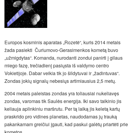
Europos kosminis aparatas „Rozetė“, kuris 2014 metais
žada pasiekti Čuriumovo-Gerasimenkos kometą buvo
„užmigdytas“. Komanda, nurodanti zondui panirti į gilaus
miego fazę, trečiadienį pasiųsta iš valdymo centro
Vokietijoje. Dabar veikia tik jo šildytuvai ir „žadintuvas“.
Zondas jokių signalų nebesiųs artimiausius 2,5 metų.
2004 metais paleistas zondas yra toliausiai nukeliavęs
zondas, varomas tik Saulės energija. Iki savo taikinio jis
keliauja aplinkiniu maršrutu. Per tą laiką jis keletą kartų
praskrido pro vidines planetas,
naudodamas jų trauką
pakankamam greičiui įgauti, kad paskui galėtų priartėti prie
kometos.