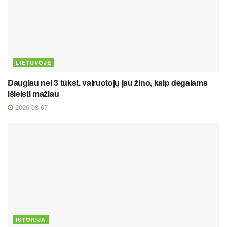
LIETUVOJE
Daugiau nei 3 tūkst. vairuotojų jau žino, kaip degalams
išleisti mažiau
2026 08 07
ISTORIJA