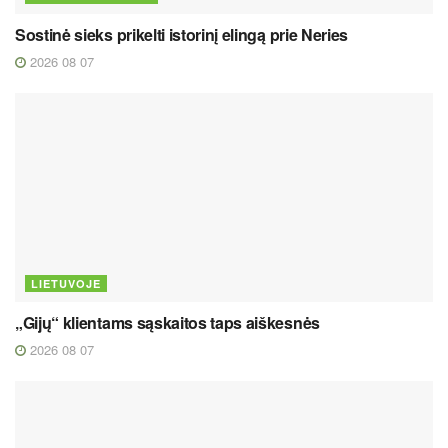
Sostinė sieks prikelti istorinį elingą prie Neries
2026 08 07
LIETUVOJE
„Gijų“ klientams sąskaitos taps aiškesnės
2026 08 07