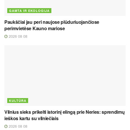
GAMTA IR EKOLOGIJA
Paukščiai jau peri naujose plūduriuojančiose
perimvietėse Kauno mariose
2026 08 08
KULTŪRA
Vilnius sieks prikelti istorinį elingą prie Neries: sprendimų
ieškos kartu su vilniečiais
2026 08 08