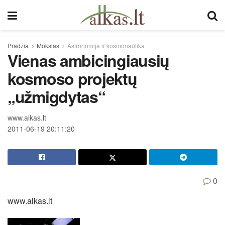
Pradžia
Mokslas
Astronomija ir kosmonautika
Vienas ambicingiausių
kosmoso projektų
„užmigdytas“
www.alkas.lt
2011-06-19 20:11:20
0
www.alkas.lt