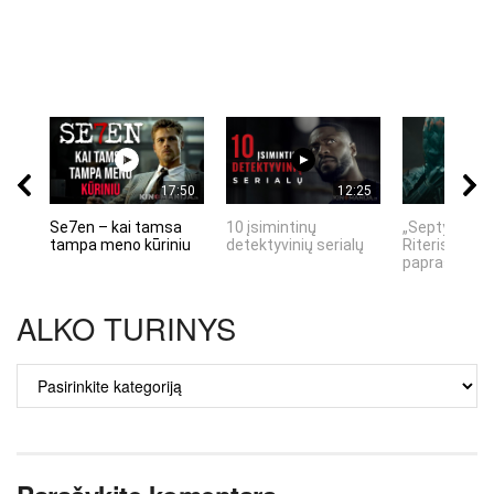
17:50
12:25
Se7en – kai tamsa
10 įsimintinų
„Septynių Ka
tampa meno kūriniu
detektyvinių serialų
Riteris" – kai
paprastumas
ALKO TURINYS
ALKO
TURINYS