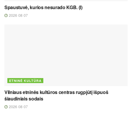
Spaustuvė, kurios nesurado KGB. (I)
2026 08 07
ETNINĖ KULTŪRA
Vilniaus etninės kultūros centras rugpjūtį išpuoš
šiaudiniais sodais
2026 08 07