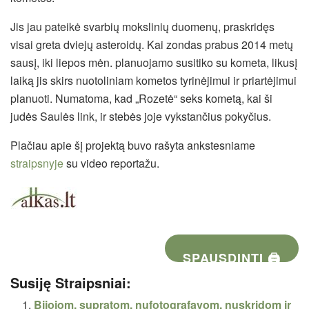
Jis jau pateikė svarbių mokslinių duomenų, praskridęs
visai greta dviejų asteroidų. Kai zondas prabus 2014 metų
sausį, iki liepos mėn. planuojamo susitiko su kometa, likusį
laiką jis skirs nuotoliniam kometos tyrinėjimui ir priartėjimui
planuoti. Numatoma, kad „Rozetė“ seks kometą, kai ši
judės Saulės link, ir stebės joje vykstančius pokyčius.
Plačiau apie šį projektą buvo rašyta ankstesniame
straipsnyje
su video reportažu.
SPAUSDINTI 🖨
Susiję Straipsniai:
Bijojom, supratom, nufotografavom, nuskridom ir