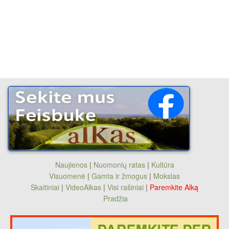
Naujienos
|
Nuomonių ratas
|
Kultūra
Visuomenė
|
Gamta ir žmogus
|
Mokslas
Skaitiniai
|
VideoAlkas
|
Visi rašiniai
|
Paremkite Alką
Pradžia