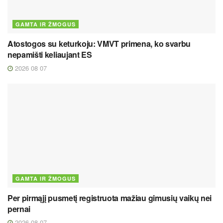
GAMTA IR ŽMOGUS
Atostogos su keturkoju: VMVT primena, ko svarbu
nepamišti keliaujant ES
2026 08 07
GAMTA IR ŽMOGUS
Per pirmąjį pusmetį registruota mažiau gimusių vaikų nei
pernai
2026 08 07