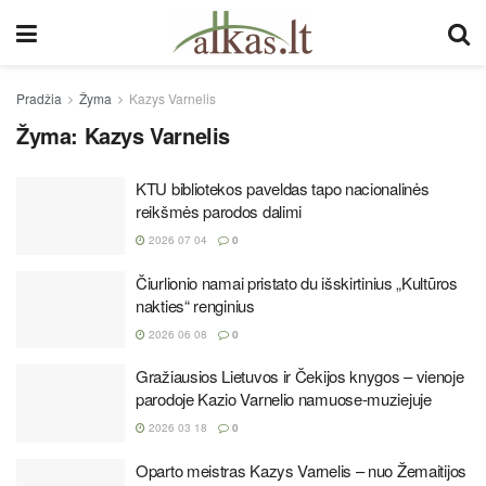
Pradžia
Žyma
Kazys Varnelis
Žyma:
Kazys Varnelis
KTU bibliotekos paveldas tapo nacionalinės
reikšmės parodos dalimi
2026 07 04
0
Čiurlionio namai pristato du išskirtinius „Kultūros
nakties“ renginius
2026 06 08
0
Gražiausios Lietuvos ir Čekijos knygos – vienoje
parodoje Kazio Varnelio namuose-muziejuje
2026 03 18
0
Oparto meistras Kazys Varnelis – nuo Žemaitijos