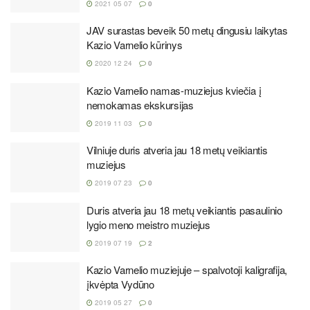
2021 05 07
0
JAV surastas beveik 50 metų dingusiu laikytas
Kazio Varnelio kūrinys
2020 12 24
0
Kazio Varnelio namas-muziejus kviečia į
nemokamas ekskursijas
2019 11 03
0
Vilniuje duris atveria jau 18 metų veikiantis
muziejus
2019 07 23
0
Duris atveria jau 18 metų veikiantis pasaulinio
lygio meno meistro muziejus
2019 07 19
2
Kazio Varnelio muziejuje – spalvotoji kaligrafija,
įkvėpta Vydūno
2019 05 27
0