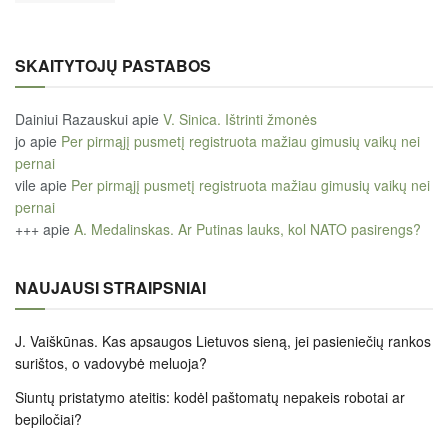
SKAITYTOJŲ PASTABOS
Dainiui Razauskui
apie
V. Sinica. Ištrinti žmonės
jo
apie
Per pirmąjį pusmetį registruota mažiau gimusių vaikų nei
pernai
vile
apie
Per pirmąjį pusmetį registruota mažiau gimusių vaikų nei
pernai
+++
apie
A. Medalinskas. Ar Putinas lauks, kol NATO pasirengs?
NAUJAUSI STRAIPSNIAI
J. Vaiškūnas. Kas apsaugos Lietuvos sieną, jei pasieniečių rankos
surištos, o vadovybė meluoja?
Siuntų pristatymo ateitis: kodėl paštomatų nepakeis robotai ar
bepiločiai?