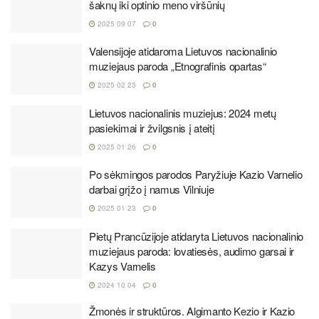
šaknų iki optinio meno viršūnių
2025 09 07
0
Valensijoje atidaroma Lietuvos nacionalinio
muziejaus paroda „Etnografinis opartas“
2025 02 23
0
Lietuvos nacionalinis muziejus: 2024 metų
pasiekimai ir žvilgsnis į ateitį
2025 01 26
0
Po sėkmingos parodos Paryžiuje Kazio Varnelio
darbai grįžo į namus Vilniuje
2025 01 23
0
Pietų Prancūzijoje atidaryta Lietuvos nacionalinio
muziejaus paroda: lovatiesės, audimo garsai ir
Kazys Varnelis
2024 10 04
0
Žmonės ir struktūros. Algimanto Kezio ir Kazio