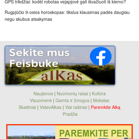
GPS trikdžiai: kodėl robotas vejapjovė gali išvažiuoti iš kiemo?
Rugpjūčio 9-osios horoskopas: tikslus klausimas padės daugiau
negu skubus atsakymas
Naujienos
|
Nuomonių ratas
|
Kultūra
Visuomenė
|
Gamta ir žmogus
|
Mokslas
Skaitiniai
|
VideoAlkas
|
Visi rašiniai
|
Paremkite Alką
Pradžia