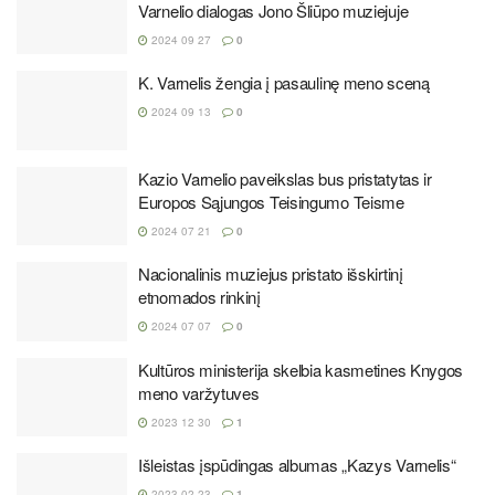
Varnelio dialogas Jono Šliūpo muziejuje
2024 09 27
0
K. Varnelis žengia į pasaulinę meno sceną
2024 09 13
0
Kazio Varnelio paveikslas bus pristatytas ir
Europos Sąjungos Teisingumo Teisme
2024 07 21
0
Nacionalinis muziejus pristato išskirtinį
etnomados rinkinį
2024 07 07
0
Kultūros ministerija skelbia kasmetines Knygos
meno varžytuves
2023 12 30
1
Išleistas įspūdingas albumas „Kazys Varnelis“
2023 02 23
1