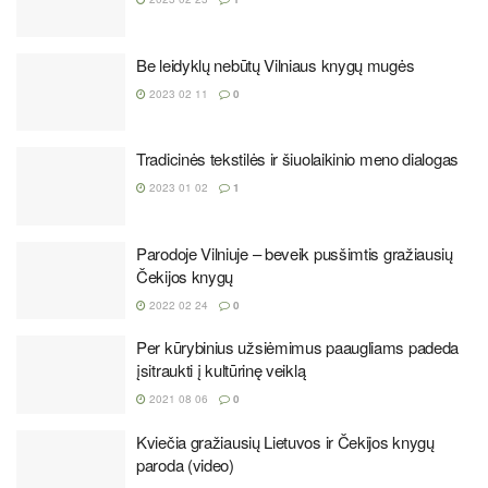
Be leidyklų nebūtų Vilniaus knygų mugės
2023 02 11
0
Tradicinės tekstilės ir šiuolaikinio meno dialogas
2023 01 02
1
Parodoje Vilniuje – beveik pusšimtis gražiausių
Čekijos knygų
2022 02 24
0
Per kūrybinius užsiėmimus paaugliams padeda
įsitraukti į kultūrinę veiklą
2021 08 06
0
Kviečia gražiausių Lietuvos ir Čekijos knygų
paroda (video)