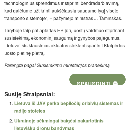
technologinius sprendimus ir stiprinti bendradarbiavimą,
kad galėtume užtikrinti aukščiausią saugumo lygį visoje
transporto sistemoje“, – pažymėjo ministras J. Taminskas.
Taryboje taip pat aptartas ES jūrų uostų vaidmuo stiprinant
susisiekimą, ekonominį saugumą ir gynybos pajėgumus.
Lietuvai šis klausimas aktualus siekiant spartinti Klaipėdos
uosto pietinę plėtrą.
Parengta pagal Susisiekimo ministerijos pranešimą
SPAUSDINTI 🖨
Susiję Straipsniai:
Lietuva iš JAV perka bepiločių orlaivių sistemas ir
radijo stoteles
Ukrainoje sėkmingai baigėsi pakartotinis
lietuviškų dronų bandymas