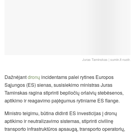
Juras Taminskas | sumin.lt nuotr.
Dažnėjant
dronų
incidentams palei rytines Europos
Sąjungos (ES) sienas, susisiekimo ministras Juras
Taminskas ragina stiprinti bepiločių orlaivių stebėsenos,
aptikimo ir reagavimo pajėgumus rytiniame ES flange.
Ministro teigimu, būtina didinti ES investicijas į dronų
aptikimo ir neutralizavimo sistemas, stiprinti civilinę
transporto infrastruktūros apsaugą, transporto operatorių,