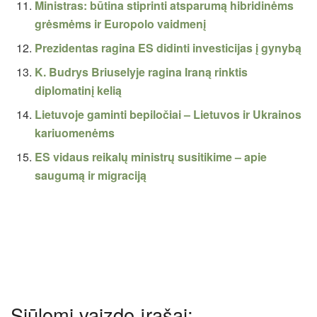
Ministras: būtina stiprinti atsparumą hibridinėms
grėsmėms ir Europolo vaidmenį
Prezidentas ragina ES didinti investicijas į gynybą
K. Budrys Briuselyje ragina Iraną rinktis
diplomatinį kelią
Lietuvoje gaminti bepiločiai – Lietuvos ir Ukrainos
kariuomenėms
ES vidaus reikalų ministrų susitikime – apie
saugumą ir migraciją
Siūlomi vaizdo įrašai: