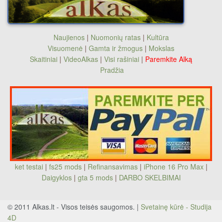
Naujienos
|
Nuomonių ratas
|
Kultūra
Visuomenė
|
Gamta ir žmogus
|
Mokslas
Skaitiniai
|
VideoAlkas
|
Visi rašiniai
|
Paremkite Alką
Pradžia
ket testai
|
fs25 mods
|
Refinansavimas
|
iPhone 16 Pro Max
|
Daigyklos
|
gta 5 mods
|
DARBO SKELBIMAI
© 2011 Alkas.lt - Visos teisės saugomos. |
Svetainę kūrė - Studija
4D