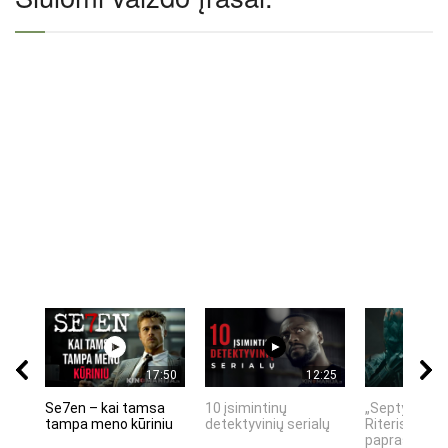
17:50
12:25
Se7en – kai tamsa
10 įsimintinų
„Septynių Ka
tampa meno kūriniu
detektyvinių serialų
Riteris" – kai
paprastumas