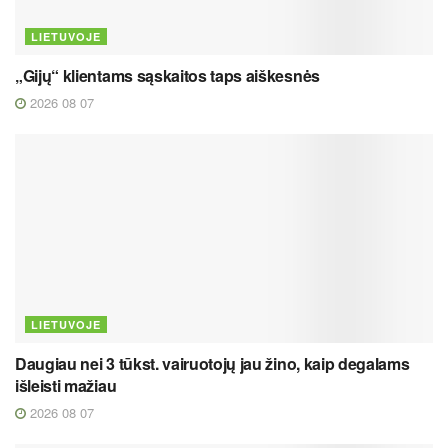
LIETUVOJE
„Gijų“ klientams sąskaitos taps aiškesnės
2026 08 07
LIETUVOJE
Daugiau nei 3 tūkst. vairuotojų jau žino, kaip degalams
išleisti mažiau
2026 08 07