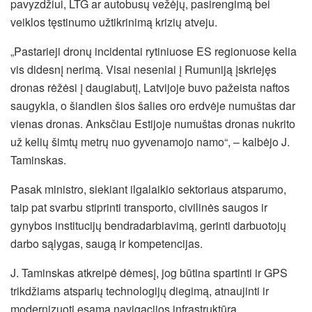
pavyzdžiui, LTG ar autobusų vežėjų, pasirengimą bei
veiklos tęstinumo užtikrinimą krizių atveju.
„Pastarieji dronų incidentai rytiniuose ES regionuose kelia
vis didesnį nerimą. Visai neseniai į Rumuniją įskriejęs
dronas rėžėsi į daugiabutį, Latvijoje buvo pažeista naftos
saugykla, o šiandien šios šalies oro erdvėje numuštas dar
vienas dronas. Anksčiau Estijoje numuštas dronas nukrito
už kelių šimtų metrų nuo gyvenamojo namo“, – kalbėjo J.
Taminskas.
Pasak ministro, siekiant ilgalaikio sektoriaus atsparumo,
taip pat svarbu stiprinti transporto, civilinės saugos ir
gynybos institucijų bendradarbiavimą, gerinti darbuotojų
darbo sąlygas, saugą ir kompetencijas.
J. Taminskas atkreipė dėmesį, jog būtina spartinti ir GPS
trikdžiams atsparių technologijų diegimą, atnaujinti ir
modernizuoti esamą navigacijos infrastruktūrą.