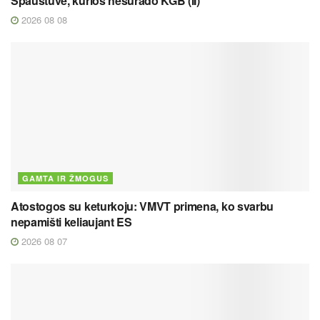
Spaustuvė, kurios nesurado KGB (II)
2026 08 08
GAMTA IR ŽMOGUS
Atostogos su keturkoju: VMVT primena, ko svarbu
nepamišti keliaujant ES
2026 08 07