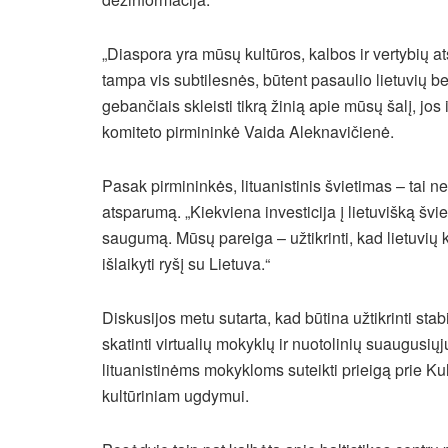
„Diaspora yra mūsų kultūros, kalbos ir vertybių 
tampa vis subtilesnės, būtent pasaulio lietuvių b
gebančiais skleisti tikrą žinią apie mūsų šalį, jos
komiteto pirmininkė Vaida Aleknavičienė.
Pasak pirmininkės, lituanistinis švietimas – tai ne
atsparumą. „Kiekviena investicija į lietuvišką švie
saugumą. Mūsų pareiga – užtikrinti, kad lietuvių
išlaikyti ryšį su Lietuva.“
Diskusijos metu sutarta, kad būtina užtikrinti st
skatinti virtualių mokyklų ir nuotolinių suaugusių
lituanistinėms mokykloms suteikti prieigą prie K
kultūriniam ugdymui.