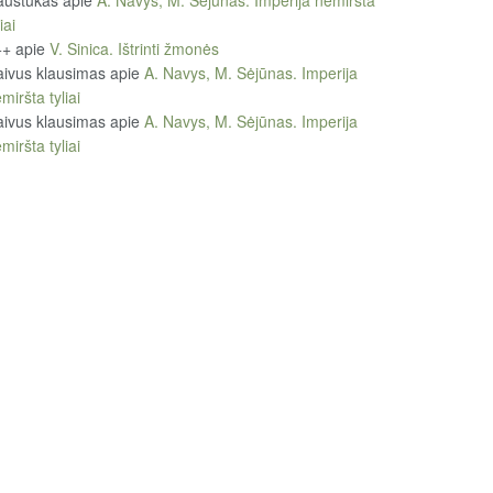
austukas
apie
A. Navys, M. Sėjūnas. Imperija nemiršta
iai
++
apie
V. Sinica. Ištrinti žmonės
ivus klausimas
apie
A. Navys, M. Sėjūnas. Imperija
miršta tyliai
ivus klausimas
apie
A. Navys, M. Sėjūnas. Imperija
miršta tyliai