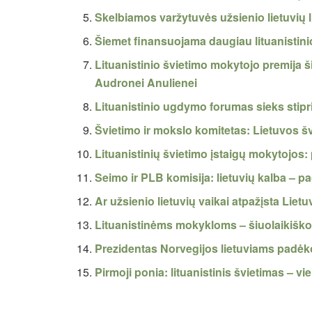
Skelbiamos varžytuvės užsienio lietuvių l
Šiemet finansuojama daugiau lituanistin
Lituanistinio švietimo mokytojo premija 
Audronei Anulienei
Lituanistinio ugdymo forumas sieks stiprin
Švietimo ir mokslo komitetas: Lietuvos š
Lituanistinių švietimo įstaigų mokytojos
Seimo ir PLB komisija: lietuvių kalba – p
Ar užsienio lietuvių vaikai atpažįsta Lie
Lituanistinėms mokykloms – šiuolaikiš
Prezidentas Norvegijos lietuviams padėko
Pirmoji ponia: lituanistinis švietimas – 