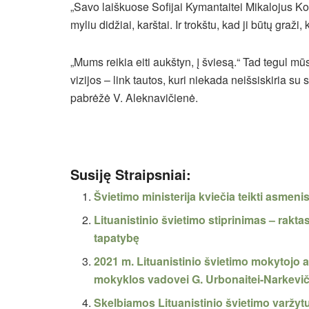
„Savo laiškuose Sofijai Kymantaitei Mikalojus Ko
myliu didžiai, karštai. Ir trokštu, kad ji būtų graži, 
„Mums reikia eiti aukštyn, į šviesą.“ Tad tegul m
vizijos – link tautos, kuri niekada neišsiskiria s
pabrėžė V. Aleknavičienė.
Susiję Straipsniai:
Švietimo ministerija kviečia teikti asmeni
Lituanistinio švietimo stiprinimas – raktas
tapatybę
2021 m. Lituanistinio švietimo mokytojo 
mokyklos vadovei G. Urbonaitei-Narkevič
Skelbiamos Lituanistinio švietimo varžyt