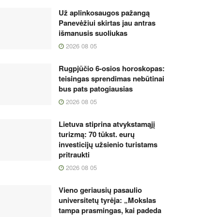
Už aplinkosaugos pažangą
Panevėžiui skirtas jau antras
išmanusis suoliukas
2026 08 05
Rugpjūčio 6-osios horoskopas:
teisingas sprendimas nebūtinai
bus pats patogiausias
2026 08 05
Lietuva stiprina atvykstamąjį
turizmą: 70 tūkst. eurų
investicijų užsienio turistams
pritraukti
2026 08 05
Vieno geriausių pasaulio
universitetų tyrėja: „Mokslas
tampa prasmingas, kai padeda