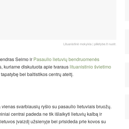
Lituanistinė mokykla | pilietybe.lt nuotr.
bendras Seimo ir
Pasaulio lietuvių bendruomenės
s, kuriame diskutuota apie tvaraus
lituanistinio švietimo
tapatybę bei baltistikos centrų ateitį.
 vienas svarbiausių ryšio su pasaulio lietuviais bruožų.
ai centrai padeda ne tik išlaikyti lietuvių kalbą ir
a Lietuvos įvaizdį užsienyje bei prisideda prie kovos su