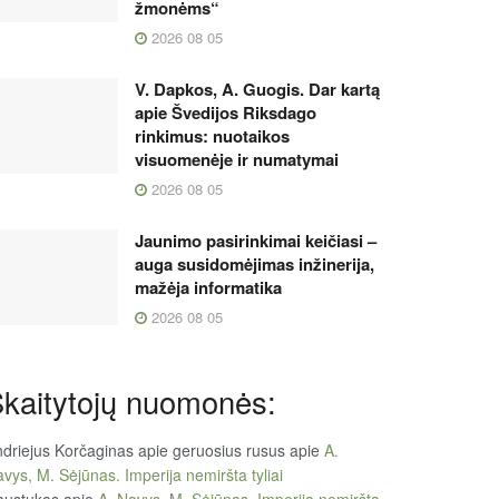
žmonėms“
2026 08 05
V. Dapkos, A. Guogis. Dar kartą
apie Švedijos Riksdago
rinkimus: nuotaikos
visuomenėje ir numatymai
2026 08 05
Jaunimo pasirinkimai keičiasi –
auga susidomėjimas inžinerija,
mažėja informatika
2026 08 05
kaitytojų nuomonės:
driejus Korčaginas apie geruosius rusus
apie
A.
vys, M. Sėjūnas. Imperija nemiršta tyliai