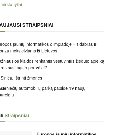
miršta tyliai
AUJAUSI STRAIPSNIAI
ropos jaunių informatikos olimpiadoje – sidabras ir
onza moksleiviams iš Lietuvos
žniausios klaidos renkantis vestuvinius žiedus: apie ką
ros susimąsto per vėlai?
 Sinica. Ištrinti žmonės
sieniečių automobilių parką papildė 19 naujų
sureigių
ti
Straipsniai
Europos jaunių informatikos