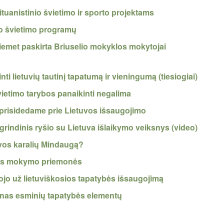
ituanistinio švietimo ir sporto projektams
io švietimo programų
šiemet paskirta Briuselio mokyklos mokytojai
ti lietuvių tautinį tapatumą ir vieningumą (tiesiogiai)
vietimo tarybos panaikinti negalima
: prisidedame prie Lietuvos išsaugojimo
agrindinis ryšio su Lietuva išlaikymo veiksnys (video)
tuvos karalių Mindaugą?
kos mokymo priemonės
jo už lietuviškosios tapatybės išsaugojimą
vienas esminių tapatybės elementų