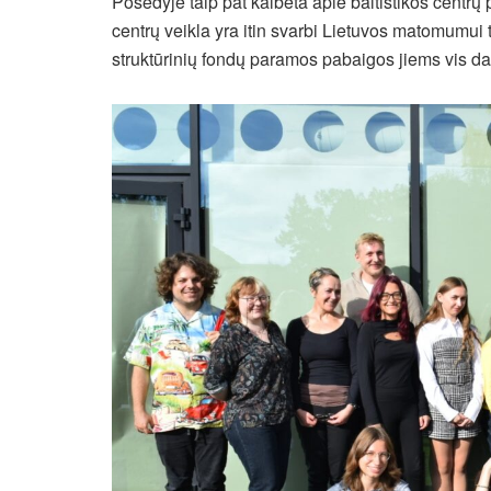
Posėdyje taip pat kalbėta apie baltistikos centrų 
centrų veikla yra itin svarbi Lietuvos matomumui
struktūrinių fondų paramos pabaigos jiems vis da