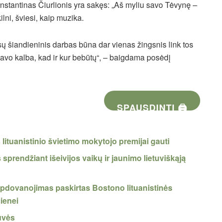
nstantinas Čiurlionis yra sakęs: „Aš myliu savo Tėvynę –
kilni, šviesi, kaip muzika.
ūsų šiandieninis darbas būna dar vienas žingsnis link tos
u savo kalba, kad ir kur bebūtų“, – baigdama posėdį
SPAUSDINTI 🖨
s lituanistinio švietimo mokytojo premijai gauti
 sprendžiant išeivijos vaikų ir jaunimo lietuviškąją
apdovanojimas paskirtas Bostono lituanistinės
ienei
uvės