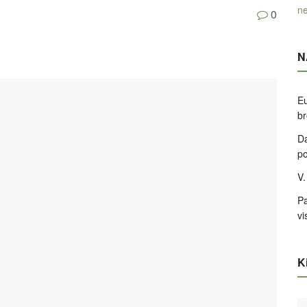
ne
0
N
Eu
br
Da
po
V.
Pa
vi
Ki