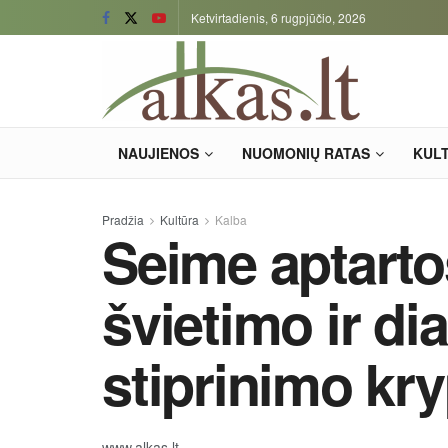
Ketvirtadienis, 6 rugpjūčio, 2026
NAUJIENOS
NUOMONIŲ RATAS
KUL
Pradžia
Kultūra
Kalba
Seime aptartos
švietimo ir di
stiprinimo kr
www.alkas.lt