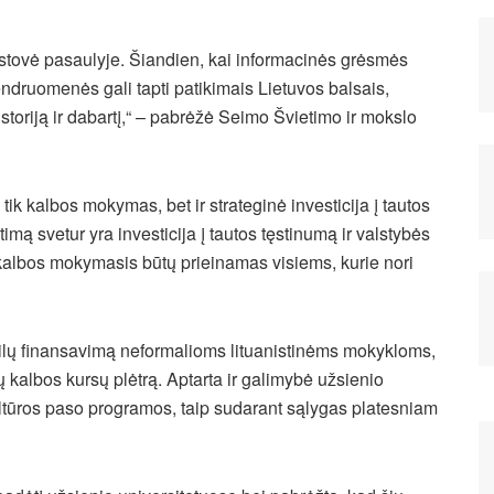
atstovė pasaulyje. Šiandien, kai informacinės grėsmės
endruomenės gali tapti patikimais Lietuvos balsais,
 istoriją ir dabartį,“ – pabrėžė Seimo Švietimo ir mokslo
 tik kalbos mokymas, bet ir strateginė investicija į tautos
timą svetur yra investicija į tautos tęstinumą ir valstybės
 kalbos mokymasis būtų prieinamas visiems, kurie nori
abilų finansavimą neformalioms lituanistinėms mokykloms,
jų kalbos kursų plėtrą. Aptarta ir galimybė užsienio
ultūros paso programos, taip sudarant sąlygas platesniam