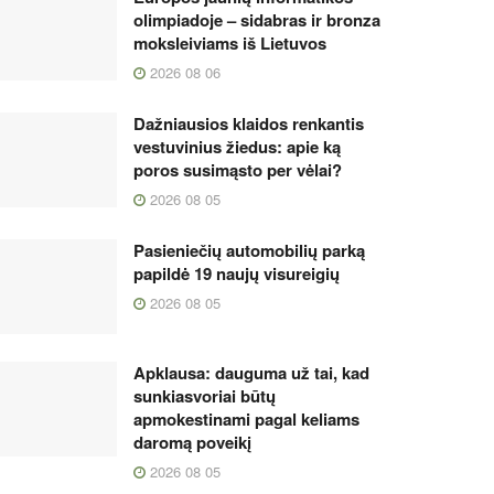
olimpiadoje – sidabras ir bronza
moksleiviams iš Lietuvos
2026 08 06
Dažniausios klaidos renkantis
vestuvinius žiedus: apie ką
poros susimąsto per vėlai?
2026 08 05
Pasieniečių automobilių parką
papildė 19 naujų visureigių
2026 08 05
Apklausa: dauguma už tai, kad
sunkiasvoriai būtų
apmokestinami pagal keliams
daromą poveikį
2026 08 05