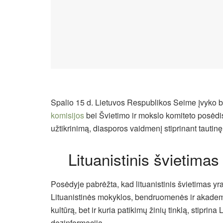
Spalio 15 d. Lietuvos Respublikos Seime įvyko 
komisijos
bei Švietimo ir mokslo komiteto posėdi
užtikrinimą, diasporos vaidmenį stiprinant tautinę 
Lituanistinis švietimas
Posėdyje pabrėžta, kad lituanistinis švietimas yra
Lituanistinės mokyklos, bendruomenės ir akademini
kultūrą, bet ir kuria patikimų žinių tinklą, stiprin
dezinformacija.