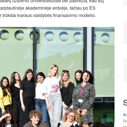
padėtį užsienio universitetuose bei pabrėžta, kad šių
 tarptautinėje akademinėje erdvėje, tačiau po ES
r trūksta tvaraus valstybės finansavimo modelio.
S
An
Na