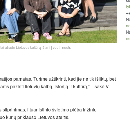
kl
tyl
+
Na
ne
Na
ne
i atrado Lietuvos kultūrą iš arti | vdu.lt nuotr.
ijos pamatas. Turime užtikrinti, kad jie ne tik išliktų, bet
s pažinti lietuvių kalbą, istoriją ir kultūrą,“ – sakė V.
iprinimas, lituanistinio švietimo plėtra ir žinių
o kurių priklauso Lietuvos ateitis.