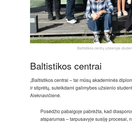
Baltistikos centrų užsienyje studenta
Baltistikos centrai
„Baltistikos centrai – tai mūsų akademinės diplomat
ir stiprėtų, suteikdami galimybes užsienio studentam
Aleknavičienė.
Posėdžio pabaigoje pabrėžta, kad diasporos st
atsparumas – tarpusavyje susiję procesai, nu