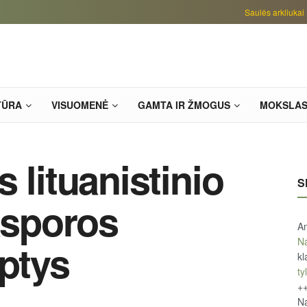
Saulės arkliukai
TŪRA
VISUOMENĖ
GAMTA IR ŽMOGUS
MOKSLA
 lituanistinio
S
asporos
An
Na
yptys
kl
tyl
+
Na