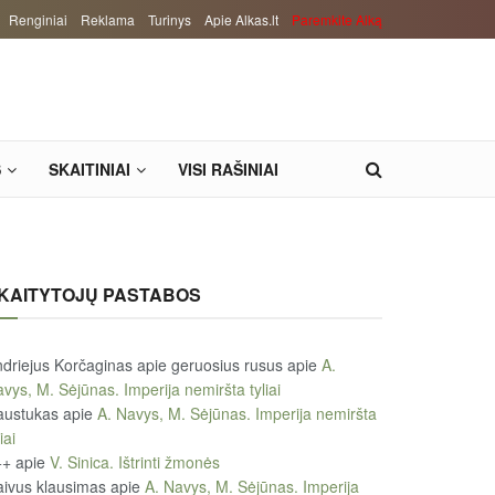
Renginiai
Reklama
Turinys
Apie Alkas.lt
Paremkite Alką
S
SKAITINIAI
VISI RAŠINIAI
KAITYTOJŲ PASTABOS
driejus Korčaginas apie geruosius rusus
apie
A.
vys, M. Sėjūnas. Imperija nemiršta tyliai
austukas
apie
A. Navys, M. Sėjūnas. Imperija nemiršta
iai
++
apie
V. Sinica. Ištrinti žmonės
ivus klausimas
apie
A. Navys, M. Sėjūnas. Imperija