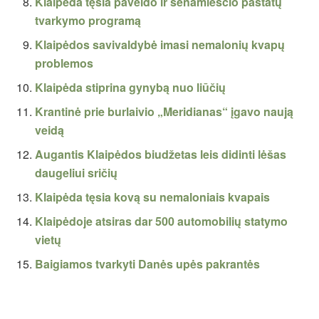
Klaipėda tęsia paveldo ir senamiesčio pastatų
tvarkymo programą
Klaipėdos savivaldybė imasi nemalonių kvapų
problemos
Klaipėda stiprina gynybą nuo liūčių
Krantinė prie burlaivio „Meridianas“ įgavo naują
veidą
Augantis Klaipėdos biudžetas leis didinti lėšas
daugeliui sričių
Klaipėda tęsia kovą su nemaloniais kvapais
Klaipėdoje atsiras dar 500 automobilių statymo
vietų
Baigiamos tvarkyti Danės upės pakrantės