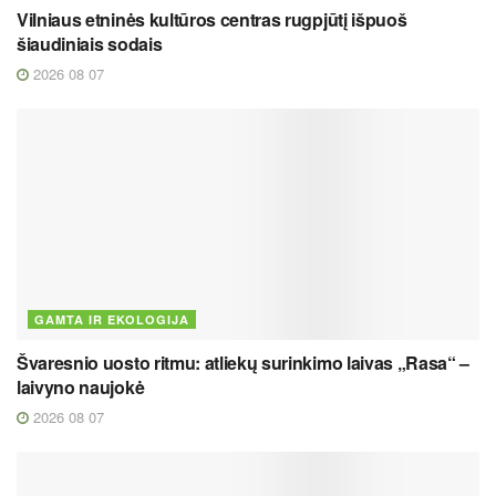
Vilniaus etninės kultūros centras rugpjūtį išpuoš
šiaudiniais sodais
2026 08 07
GAMTA IR EKOLOGIJA
Švaresnio uosto ritmu: atliekų surinkimo laivas „Rasa“ –
laivyno naujokė
2026 08 07