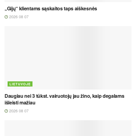
„Gijų“ klientams sąskaitos taps aiškesnės
2026 08 07
LIETUVOJE
Daugiau nei 3 tūkst. vairuotojų jau žino, kaip degalams
išleisti mažiau
2026 08 07