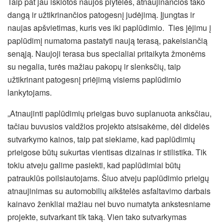
Taip pat jau išklotos naujos plytelės, atnaujinančios tako
dangą ir užtikrinančios patogesnį judėjimą. Įjungtas ir
naujas apšvietimas, kuris ves iki paplūdimio. Ties įėjimu į
paplūdimį numatoma pastatyti naują terasą, pakeisiančią
senąją. Naujoji terasa bus specialiai pritaikyta žmonėms
su negalia, turės mažiau pakopų ir slenksčių, taip
užtikrinant patogesnį priėjimą visiems paplūdimio
lankytojams.
„Atnaujinti paplūdimių prieigas buvo suplanuota anksčiau,
tačiau buvusios valdžios projekto atsisakėme, dėl didelės
sutvarkymo kainos, taip pat siekiame, kad paplūdimių
prieigose būtų sukurtas vientisas dizainas ir stilistika. Tik
tokiu atveju galime pasiekti, kad paplūdimiai būtų
patrauklūs poilsiautojams. Šiuo atveju paplūdimio prieigų
atnaujinimas su automobilių aikštelės asfaltavimo darbais
kainavo ženkliai mažiau nei buvo numatyta ankstesniame
projekte, sutvarkant tik taką. Vien tako sutvarkymas