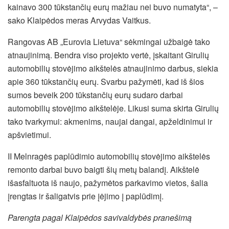
kainavo 300 tūkstančių eurų mažiau nei buvo numatyta“, –
sako Klaipėdos meras Arvydas Vaitkus.
Rangovas AB „Eurovia Lietuva“ sėkmingai užbaigė tako
atnaujinimą. Bendra viso projekto vertė, įskaitant Girulių
automobilių stovėjimo aikštelės atnaujinimo darbus, siekia
apie 360 tūkstančių eurų. Svarbu pažymėti, kad iš šios
sumos beveik 200 tūkstančių eurų sudaro darbai
automobilių stovėjimo aikštelėje. Likusi suma skirta Girulių
tako tvarkymui: akmenims, naujai dangai, apželdinimui ir
apšvietimui.
II Melnragės paplūdimio automobilių stovėjimo aikštelės
remonto darbai buvo baigti šių metų balandį. Aikštelė
išasfaltuota iš naujo, pažymėtos parkavimo vietos, šalia
įrengtas ir šaligatvis prie įėjimo į paplūdimį.
Parengta pagal Klaipėdos savivaldybės pranešimą