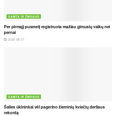
GAMTA IR ŽMOGUS
Per pirmąjį pusmetį registruota mažiau gimusių vaikų nei
pernai
2026 08 07
GAMTA IR ŽMOGUS
Šalies ūkininkai vėl pagerino žieminių kviečių derliaus
rekordą