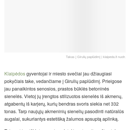
Takas į Girulių paplūdimį | klaipeda.lt nuotr.
Klaipėdos
gyventojai ir miesto svečiai jau džiaugiasi
pokyčiais take, vedančiame į Girulių paplūdimį. Prieigose
jau panaikintos senosios, prastos būklės betoninės
sienelės. Vietoj jų įrengtos stilizuotos sienelės iš akmenų,
atgabentų iš karjerų, kurių bendras svoris siekia net 332
tonas. Tarp naujųjų akmeninių sienelių pasodinti natūralūs
augalai, sukuriantys estetišką žalumos apsuptą aplinką.