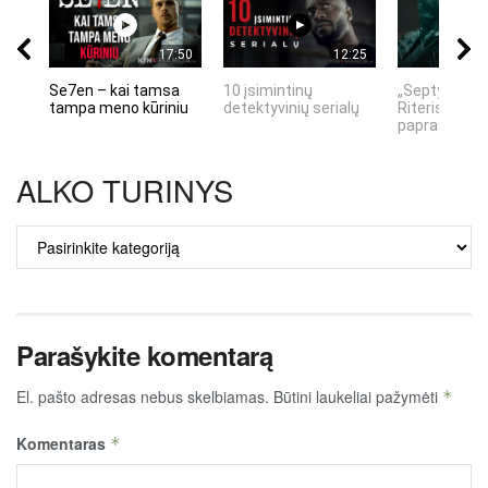
17:50
12:25
Se7en – kai tamsa
10 įsimintinų
„Septynių Ka
tampa meno kūriniu
detektyvinių serialų
Riteris" – kai
paprastumas
ALKO TURINYS
ALKO
TURINYS
Parašykite komentarą
El. pašto adresas nebus skelbiamas.
Būtini laukeliai pažymėti
*
Komentaras
*