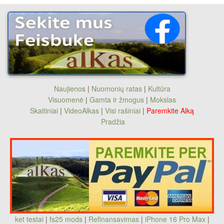
Naujienos
|
Nuomonių ratas
|
Kultūra
Visuomenė
|
Gamta ir žmogus
|
Mokslas
Skaitiniai
|
VideoAlkas
|
Visi rašiniai
|
Paremkite Alką
Pradžia
ket testai
|
fs25 mods
|
Refinansavimas
|
iPhone 16 Pro Max
|