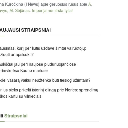
na Kuročkina (I News) apie geruosius rusus
apie
A.
vys, M. Sėjūnas. Imperija nemiršta tyliai
AUJAUSI STRAIPSNIAI
ausimas, kurį per liūtis uždavė šimtai vairuotojų:
žiuoti ar apsisukti?
ukščiai jau peri naujose plūduriuojančiose
rimvietėse Kauno mariose
dėl vasarą vaikui neužtenka būti tiesiog užimtam?
lnius sieks prikelti istorinį elingą prie Neries: sprendimų
škos kartu su vilniečiais
ti
Straipsniai