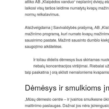
atliko AB „Klaipėdos vanduo“ neplaninį dviejų et
laikosi visų taršos leidime numatytų kvapų mažini
normų reikalavimus.
Atsižvelgdama į Savivaldybės prašymą, AB „Kla
mažinimo programą, kuri numato kvapų mažinimo
sausinimo pastate. Mažinti sausinto dumblo kiek
saugojimo aikštelėse.
Ir toliau didelis dėmesys bus skiriamas nuot
riebalų koncentracijos viršijimai. Riebalai 
taip paskatina į orą sklisti nemaloniems kvapams
Dėmėsys ir smulkioms 
„Mūsų dėmesio centre – ir įvairios smulkesne ūki
maitinimo paslaugas. Dažnai jos nėra įsirengusios 