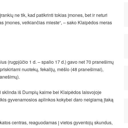
ankių ne tik, kad patikrinti tokias įmones, bet ir neturi
ias įmones, veikiančias mieste“, – sako Klaipėdos meras
ius (rugpjūčio 1 d. – spalio 17 d.) gavo net 70 pranešimų
riskiriami nuotekų, fekalijų, mėšlo (48 pranešimai),
ranešimų).
ai sklinda iš Dumpių kaime bei Klaipėdos laisvojoje
ikis gyvenamosios aplinkos kokybei daro neigiamą įtaką
atos centras, reaguodamas į vietos gyventojų skundus,