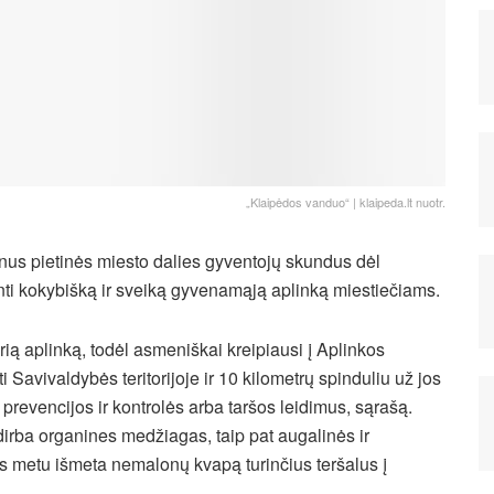
„Klaipėdos vanduo“ | klaipeda.lt nuotr.
us pietinės miesto dalies gyventojų skundus dėl
nti kokybišką ir sveiką gyvenamąją aplinką miestiečiams.
rią aplinką, todėl asmeniškai kreipiausi į Aplinkos
avivaldybės teritorijoje ir 10 kilometrų spinduliu už jos
s prevencijos ir kontrolės arba taršos leidimus, sąrašą.
rba organines medžiagas, taip pat augalinės ir
os metu išmeta nemalonų kvapą turinčius teršalus į