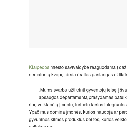
Klaipėdos
miesto savivaldybė reaguodama į dažn
nemalonių kvapų, deda realias pastangas užtikri
„Mums svarbu užtikrinti gyventojų teisę į šva
apsaugos departamentą prašydamas pateikti S
ribų veikiančių įmonių, turinčių taršos integruoto
Ypač mus domina įmonės, kurios naudoja ar perdi
gyvūninės kilmės produktus bei tos, kurios veikl
aplinkos orą.