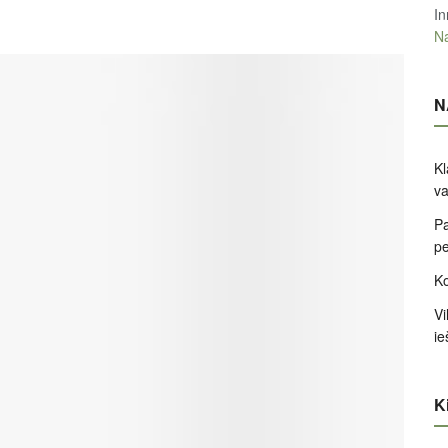
In
Na
N
Kl
va
Pa
pe
Ko
Vi
ie
Ki