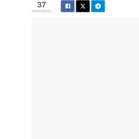
37
PERŽIŪROS