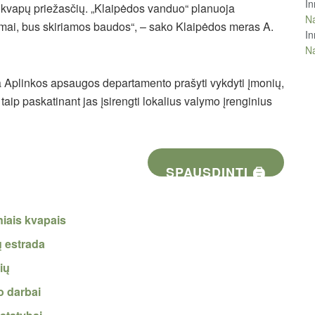
In
nių kvapų priežasčių. „Klaipėdos vanduo“ planuoja
Na
amai, bus skiriamos baudos“, – sako Klaipėdos meras A.
In
Na
ma Aplinkos apsaugos departamento prašyti vykdyti įmonių,
 taip paskatinant jas įsirengti lokalius valymo įrenginius
SPAUSDINTI 🖨
niais kvapais
 estrada
ių
o darbai