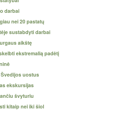
statybai
o darbai
iau nei 20 pastatų
ėje sustabdyti darbai
turgaus aikštę
kelbti ekstremalią padėtį
oninė
r Švedijos uostus
as ekskursijas
ančiu švyturiu
 kitaip nei iki šiol