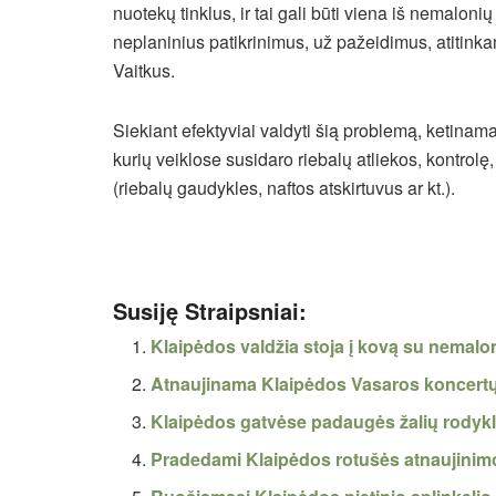
nuotekų tinklus, ir tai gali būti viena iš nemalo
neplaninius patikrinimus, už pažeidimus, atitink
Vaitkus.
Siekiant efektyviai valdyti šią problemą, ketina
kurių veiklose susidaro riebalų atliekos, kontrolę,
(riebalų gaudykles, naftos atskirtuvus ar kt.).
Susiję Straipsniai:
Klaipėdos valdžia stoja į kovą su nemalo
Atnaujinama Klaipėdos Vasaros koncertų
Klaipėdos gatvėse padaugės žalių rodykl
Pradedami Klaipėdos rotušės atnaujinim