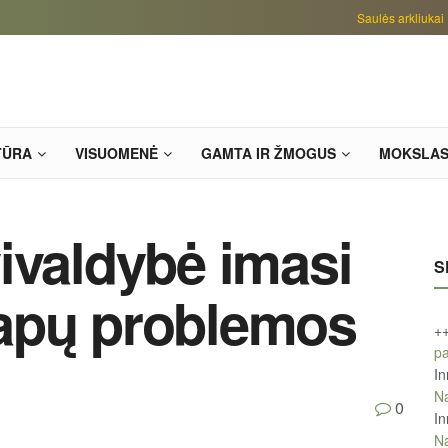
Saulės arkliukai
TŪRA
VISUOMENĖ
GAMTA IR ŽMOGUS
MOKSLA
ivaldybė imasi
S
apų problemos
+
pa
In
Na
0
In
Na