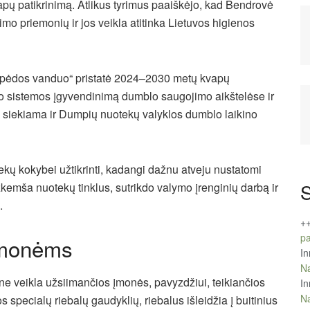
apų patikrinimą. Atlikus tyrimus paaiškėjo, kad Bendrovė
mo priemonių ir jos veikla atitinka Lietuvos higienos
ipėdos vanduo“ pristatė 2024–2030 metų kvapų
 sistemos įgyvendinimą dumblo saugojimo aikštelėse ir
į siekiama ir Dumpių nuotekų valyklos dumblo laikino
ekų kokybei užtikrinti, kadangi dažnu atveju nustatomi
S
užkemša nuotekų tinklus, sutrikdo valymo įrenginių darbą ir
.
+
pa
įmonėms
In
Na
ne veikla užsiimančios įmonės, pavyzdžiui, teikiančios
In
Na
specialų riebalų gaudyklių, riebalus išleidžia į buitinius