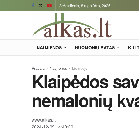
Šeštadienis, 8 rugpjūčio, 2026
NAUJIENOS
NUOMONIŲ RATAS
KUL
Pradžia
Naujienos
Lietuvoje
Klaipėdos sav
nemalonių kv
www.alkas.lt
2024-12-09 14:49:00