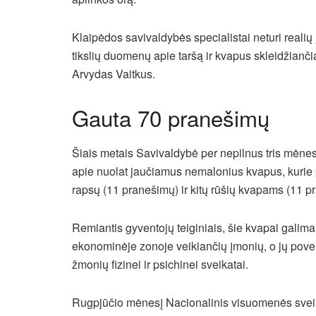
Klaipėdos savivaldybės specialistai neturi realių įr
tikslių duomenų apie taršą ir kvapus skleidžianč
Arvydas Vaitkus.
Gauta 70 pranešimų
Šiais metais Savivaldybė per nepilnus tris mėnes
apie nuolat jaučiamus nemalonius kvapus, kurie p
rapsų (11 pranešimų) ir kitų rūšių kvapams (11 p
Remiantis gyventojų teiginiais, šie kvapai galim
ekonominėje zonoje veikiančių įmonių, o jų pove
žmonių fizinei ir psichinei sveikatai.
Rugpjūčio mėnesį Nacionalinis visuomenės sveik