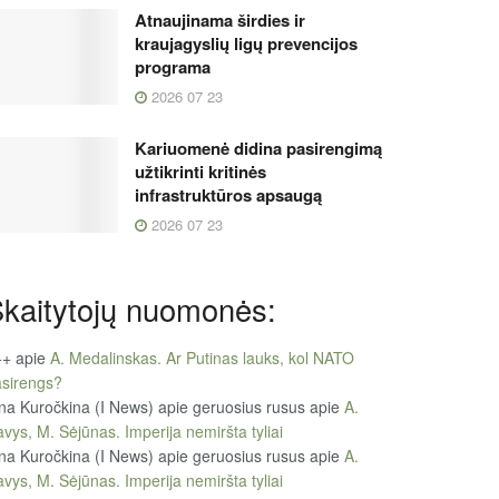
Atnaujinama širdies ir
kraujagyslių ligų prevencijos
programa
2026 07 23
Kariuomenė didina pasirengimą
užtikrinti kritinės
infrastruktūros apsaugą
2026 07 23
kaitytojų nuomonės:
++
apie
A. Medalinskas. Ar Putinas lauks, kol NATO
sirengs?
na Kuročkina (I News) apie geruosius rusus
apie
A.
vys, M. Sėjūnas. Imperija nemiršta tyliai
na Kuročkina (I News) apie geruosius rusus
apie
A.
vys, M. Sėjūnas. Imperija nemiršta tyliai