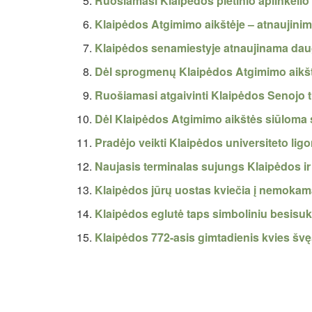
Ruošiamasi Klaipėdos pietinio aplinkelio 
Klaipėdos Atgimimo aikštėje – atnaujinim
Klaipėdos senamiestyje atnaujinama daug
Dėl sprogmenų Klaipėdos Atgimimo aikšt
Ruošiamasi atgaivinti Klaipėdos Senojo 
Dėl Klaipėdos Atgimimo aikštės siūloma s
Pradėjo veikti Klaipėdos universiteto lig
Naujasis terminalas sujungs Klaipėdos i
Klaipėdos jūrų uostas kviečia į nemokam
Klaipėdos eglutė taps simboliniu besisuk
Klaipėdos 772-asis gimtadienis kvies švęsti