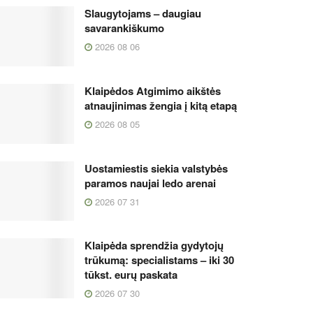
Slaugytojams – daugiau
savarankiškumo
2026 08 06
Klaipėdos Atgimimo aikštės
atnaujinimas žengia į kitą etapą
2026 08 05
Uostamiestis siekia valstybės
paramos naujai ledo arenai
2026 07 31
Klaipėda sprendžia gydytojų
trūkumą: specialistams – iki 30
tūkst. eurų paskata
2026 07 30