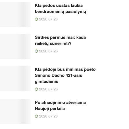
Klaipėdos uostas laukia
bendruomenių pasiūlymų
2026 07 28
Širdies permušimai: kada
reikėtų sunerimti?
2026 07 26
Klaipėdoje bus minimas poeto
Simono Dacho 421-asis
gimtadienis
2026 07 25
Po atnaujinimo atveriama
Naujoji perkėla
2026 07 23