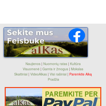
Naujienos
|
Nuomonių ratas
|
Kultūra
Visuomenė
|
Gamta ir žmogus
|
Mokslas
Skaitiniai
|
VideoAlkas
|
Visi rašiniai
|
Paremkite Alką
Pradžia