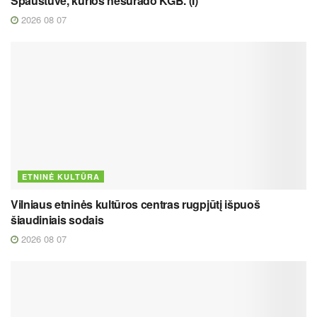
Spaustuvė, kurios nesurado KGB. (I)
2026 08 07
ETNINĖ KULTŪRA
Vilniaus etninės kultūros centras rugpjūtį išpuoš
šiaudiniais sodais
2026 08 07