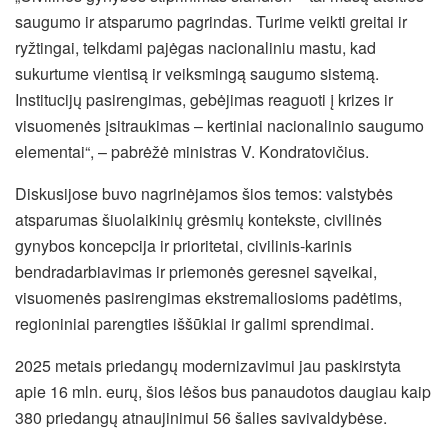
saugumo ir atsparumo pagrindas. Turime veikti greitai ir
ryžtingai, telkdami pajėgas nacionaliniu mastu, kad
sukurtume vientisą ir veiksmingą saugumo sistemą.
Institucijų pasirengimas, gebėjimas reaguoti į krizes ir
visuomenės įsitraukimas – kertiniai nacionalinio saugumo
elementai“, – pabrėžė ministras V. Kondratovičius.
Diskusijose buvo nagrinėjamos šios temos: valstybės
atsparumas šiuolaikinių grėsmių kontekste, civilinės
gynybos koncepcija ir prioritetai, civilinis-karinis
bendradarbiavimas ir priemonės geresnei sąveikai,
visuomenės pasirengimas ekstremaliosioms padėtims,
regioniniai parengties iššūkiai ir galimi sprendimai.
2025 metais priedangų modernizavimui jau paskirstyta
apie 16 mln. eurų, šios lėšos bus panaudotos daugiau kaip
380 priedangų atnaujinimui 56 šalies savivaldybėse.