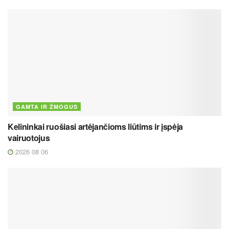
GAMTA IR ŽMOGUS
Kelininkai ruošiasi artėjančioms liūtims ir įspėja
vairuotojus
2026 08 06