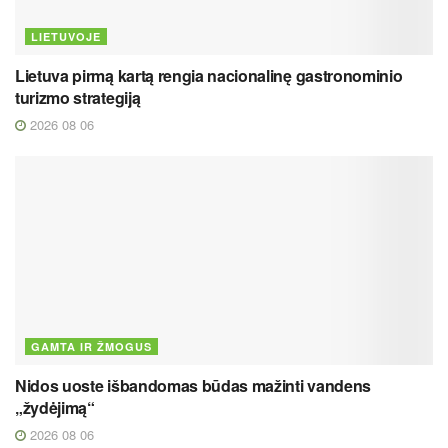
LIETUVOJE
Lietuva pirmą kartą rengia nacionalinę gastronominio
turizmo strategiją
2026 08 06
GAMTA IR ŽMOGUS
Nidos uoste išbandomas būdas mažinti vandens
„žydėjimą“
2026 08 06