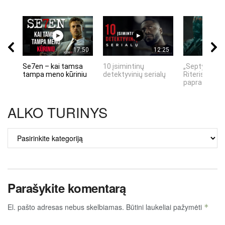
17:50
12:25
Se7en – kai tamsa
10 įsimintinų
„Septynių Ka
tampa meno kūriniu
detektyvinių serialų
Riteris" – kai
paprastumas
ALKO TURINYS
ALKO
TURINYS
Parašykite komentarą
El. pašto adresas nebus skelbiamas.
Būtini laukeliai pažymėti
*