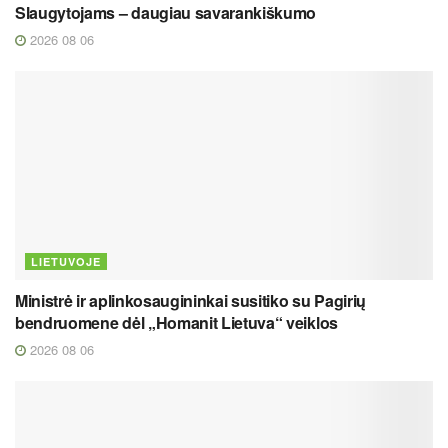
Slaugytojams – daugiau savarankiškumo
2026 08 06
LIETUVOJE
Ministrė ir aplinkosaugininkai susitiko su Pagirių
bendruomene dėl „Homanit Lietuva“ veiklos
2026 08 06