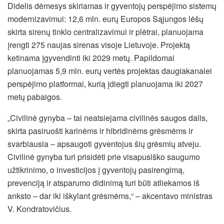
Didelis dėmesys skiriamas ir gyventojų perspėjimo sistemų
modernizavimui: 12,6 mln. eurų Europos Sąjungos lėšų
skirta sirenų tinklo centralizavimui ir plėtrai, planuojama
įrengti 275 naujas sirenas visoje Lietuvoje. Projektą
ketinama įgyvendinti iki 2029 metų. Papildomai
planuojamas 5,9 mln. eurų vertės projektas daugiakanalei
perspėjimo platformai, kurią įdiegti planuojama iki 2027
metų pabaigos.
„Civilinė gynyba – tai neatsiejama civilinės saugos dalis,
skirta pasiruošti karinėms ir hibridinėms grėsmėms ir
svarbiausia – apsaugoti gyventojus šių grėsmių atveju.
Civilinė gynyba turi prisidėti prie visapusiško saugumo
užtikrinimo, o investicijos į gyventojų pasirengimą,
prevenciją ir atsparumo didinimą turi būti atliekamos iš
anksto – dar iki iškylant grėsmėms,“ – akcentavo ministras
V. Kondratovičius.