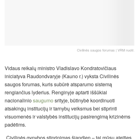
Civilinės saugos forumas | VRM nuotr.
Vidaus reikalų ministro Vladislavo Kondratovičiaus
iniciatyva Raudondvaryje (Kauno r.) vyksta Civilinės
saugos forumas, kuris subūrė atsparumo sistemą
rengiančius lyderius. Renginyje aptarti iššūkiai
nacionalinio
saugumo
srityje, būtinybė koordinuoti
atsakingų institucijų ir tarnybų veiksmus bei stiprinti
visuomenės ir valstybės institucijų pasirengimą krizinėms
padėtims.
„Civilinės gynybos stiprinimas šiandien – tai mūsų ateities