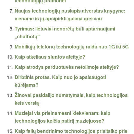
technologijų pramonei
Naujas technologijų puslapis atverstas knygyne:
viename iš jų apsipirkti galima greičiau
Tyrimas: lietuviai nenorėtų būti aptarnaujami
„chatbotų“
Mobiliųjų telefonų technologijų raida nuo 1G iki 5G
Kaip atkeliaus siuntos ateityje?
Kaip atrodys parduotuvės netolimoje ateityje?
Dirbtinis protas. Kaip nuo jo apsisaugoti
kūrėjams?
Žinovai pasidalijo numatymais, kaip technologijos
keis verslą
Muziejai vis prieinamesni kiekvienam: kaip
technologijos keičia patirtį muziejuose?
Kaip failų bendrinimo technologijos prisitaiko prie