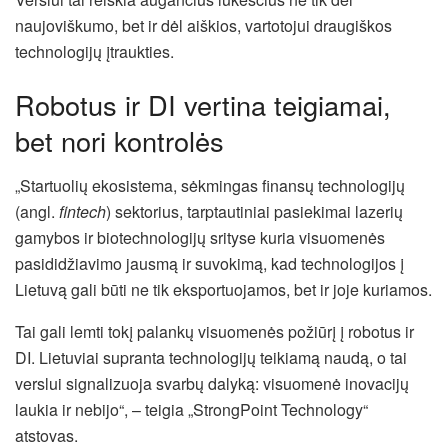
naujoviškumo, bet ir dėl aiškios, vartotojui draugiškos
technologijų įtraukties.
Robotus ir DI vertina teigiamai,
bet nori kontrolės
„Startuolių ekosistema, sėkmingas finansų technologijų
(angl.
fintech
) sektorius, tarptautiniai pasiekimai lazerių
gamybos ir biotechnologijų srityse kuria visuomenės
pasididžiavimo jausmą ir suvokimą, kad technologijos į
Lietuvą gali būti ne tik eksportuojamos, bet ir joje kuriamos.
Tai gali lemti tokį palankų visuomenės požiūrį į robotus ir
DI. Lietuviai supranta technologijų teikiamą naudą, o tai
verslui signalizuoja svarbų dalyką: visuomenė inovacijų
laukia ir nebijo“, – teigia „StrongPoint Technology“
atstovas.