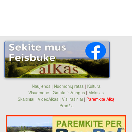
Naujienos
|
Nuomonių ratas
|
Kultūra
Visuomenė
|
Gamta ir žmogus
|
Mokslas
Skaitiniai
|
VideoAlkas
|
Visi rašiniai
|
Paremkite Alką
Pradžia