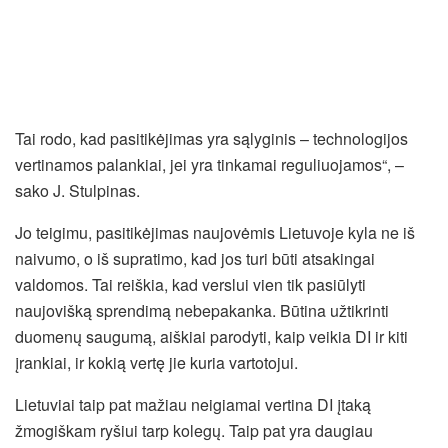
Tai rodo, kad pasitikėjimas yra sąlyginis – technologijos
vertinamos palankiai, jei yra tinkamai reguliuojamos“, –
sako J. Stulpinas.
Jo teigimu, pasitikėjimas naujovėmis Lietuvoje kyla ne iš
naivumo, o iš supratimo, kad jos turi būti atsakingai
valdomos. Tai reiškia, kad verslui vien tik pasiūlyti
naujovišką sprendimą nebepakanka. Būtina užtikrinti
duomenų saugumą, aiškiai parodyti, kaip veikia DI ir kiti
įrankiai, ir kokią vertę jie kuria vartotojui.
Lietuviai taip pat mažiau neigiamai vertina DI įtaką
žmogiškam ryšiui tarp kolegų. Taip pat yra daugiau