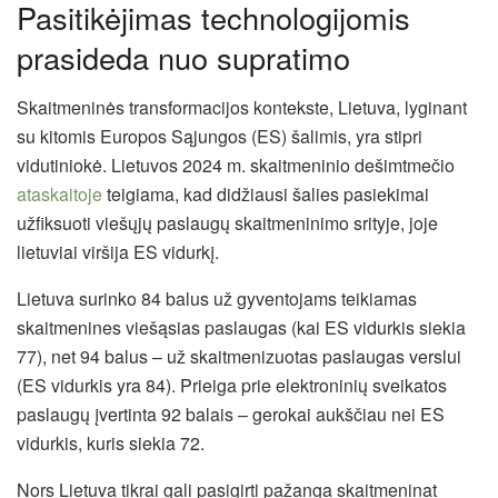
Pasitikėjimas technologijomis
prasideda nuo supratimo
Skaitmeninės transformacijos kontekste, Lietuva, lyginant
su kitomis Europos Sąjungos (ES) šalimis, yra stipri
vidutiniokė. Lietuvos 2024 m. skaitmeninio dešimtmečio
ataskaitoje
teigiama, kad didžiausi šalies pasiekimai
užfiksuoti viešųjų paslaugų skaitmeninimo srityje, joje
lietuviai viršija ES vidurkį.
Lietuva surinko 84 balus už gyventojams teikiamas
skaitmenines viešąsias paslaugas (kai ES vidurkis siekia
77), net 94 balus – už skaitmenizuotas paslaugas verslui
(ES vidurkis yra 84). Prieiga prie elektroninių sveikatos
paslaugų įvertinta 92 balais – gerokai aukščiau nei ES
vidurkis, kuris siekia 72.
Nors Lietuva tikrai gali pasigirti pažanga skaitmeninat