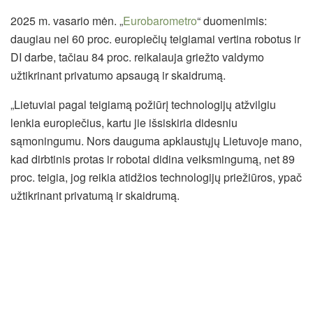
2025 m. vasario mėn. „
Eurobarometro
“ duomenimis:
daugiau nei 60 proc. europiečių teigiamai vertina robotus ir
DI darbe, tačiau 84 proc. reikalauja griežto valdymo
užtikrinant privatumo apsaugą ir skaidrumą.
„Lietuviai pagal teigiamą požiūrį technologijų atžvilgiu
lenkia europiečius, kartu jie išsiskiria didesniu
sąmoningumu. Nors dauguma apklaustųjų Lietuvoje mano,
kad dirbtinis protas ir robotai didina veiksmingumą, net 89
proc. teigia, jog reikia atidžios technologijų priežiūros, ypač
užtikrinant privatumą ir skaidrumą.