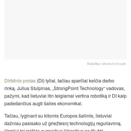
Robotika | einmin.lrv.lt nuotr.
Dirbtinis protas
(DI) tyliai, tačiau sparčiai keičia darbo
rinką. Julius Stulpinas, „StrongPoint Technology“ vadovas,
pažymi, kad lietuviai itin teigiamai vertina robotiką ir DI kaip
padedančius augti šalies ekonomikai.
Tačiau, lyginant su kitomis Europos šalimis, lietuviai
dažniau pasisako už griežtesnį technologijų reguliavimą.
Verslui tai reiškia augančius lūkesčius ne tik dėl