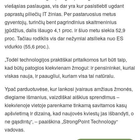
viešąsias paslaugas, vis dar yra kur pasistiebti ugdant
paprastų piliečių IT žinias. Per pastaruosius metus
gyventojų, turinčių bent pagrindinius skaitmeninius
įgūdžius, dalis išaugo 4,1 proc. ir šiuo metu siekia 52,9
proc. Tačiau rodiklis vis dar nežymiai atsilieka nuo ES
vidurkio (55,6 proc.).
„Todėl technologijos praktiškai pritaikomos turi būti taip,
kad būtų patogios kiekvienam žmogui: ir pensininkei, kuriai
viskas nauja, ir paaugliui, kuriam visa tai natūralu.
Ypač parduotuvėse, kur lankosi įvairaus amžiaus žmonės,
diegiame išmanius, vaizdiškai aiškius sprendimus –
kiekvienoje vietoje parenkame tinkamą savitarnos kasų
apšvietimą ir dizainą, kad naujovės kviestų jas išbandyti, o
ne gąsdintų“, – paaiškina „StrongPoint Technology“
vadovas.