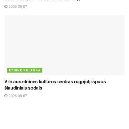
2026 08 07
ETNINĖ KULTŪRA
Vilniaus etninės kultūros centras rugpjūtį išpuoš
šiaudiniais sodais
2026 08 07