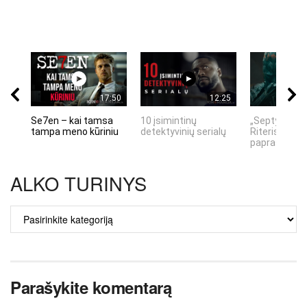
17:50
12:25
Se7en – kai tamsa
10 įsimintinų
„Septynių Ka
tampa meno kūriniu
detektyvinių serialų
Riteris" – kai
paprastumas
ALKO TURINYS
ALKO
TURINYS
Parašykite komentarą