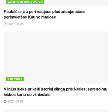
GAMTA IR EKOLOGIJA
Paukščiai jau peri naujose plūduriuojančiose
perimvietėse Kauno mariose
2026 08 08
KULTŪRA
Vilnius sieks prikelti istorinį elingą prie Neries: sprendimų
ieškos kartu su vilniečiais
2026 08 08