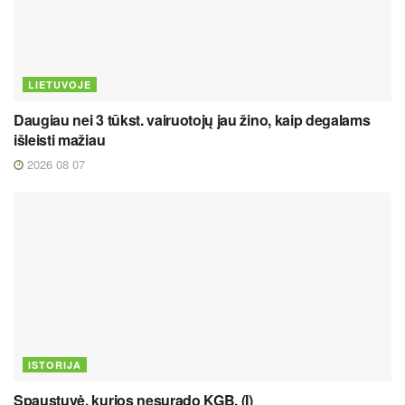
LIETUVOJE
Daugiau nei 3 tūkst. vairuotojų jau žino, kaip degalams
išleisti mažiau
2026 08 07
ISTORIJA
Spaustuvė, kurios nesurado KGB. (I)