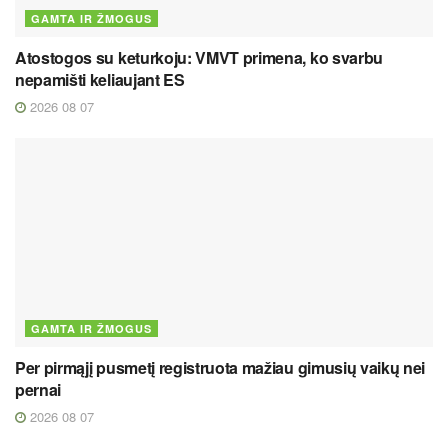
GAMTA IR ŽMOGUS
Atostogos su keturkoju: VMVT primena, ko svarbu
nepamišti keliaujant ES
2026 08 07
GAMTA IR ŽMOGUS
Per pirmąjį pusmetį registruota mažiau gimusių vaikų nei
pernai
2026 08 07