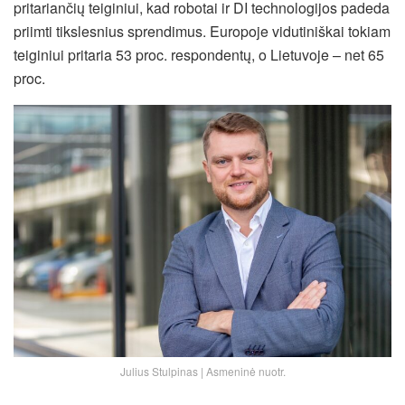
pritariančių teiginiui, kad robotai ir DI technologijos padeda
priimti tikslesnius sprendimus. Europoje vidutiniškai tokiam
teiginiui pritaria 53 proc. respondentų, o Lietuvoje – net 65
proc.
Julius Stulpinas | Asmeninė nuotr.