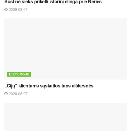
Sostinė sieks prikelti istorinį elingą prie Neries
2026 08 07
LIETUVOJE
„Gijų“ klientams sąskaitos taps aiškesnės
2026 08 07