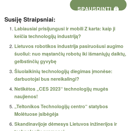
SPAUSDINTI 🖨
Susiję Straipsniai:
Labiausiai prisijungusi ir mobili Z karta: kaip ji
keičia technologijų industriją?
Lietuvos robotikos industrija pasiruošusi augimo
šuoliui: nuo mąstančių robotų iki išmaniųjų daiktų,
gelbstinčių gyvybę
Šiuolaikinių technologijų diegimas įmonėse:
darbuotojai bus nereikalingi?
Netikėtos „CES 2023“ technologijų mugės
naujienos!
„Teltonikos Technologijų centro“ statybos
Molėtuose įsibėgėja
Skandinavijoje dėmesys Lietuvos inžinerijos ir