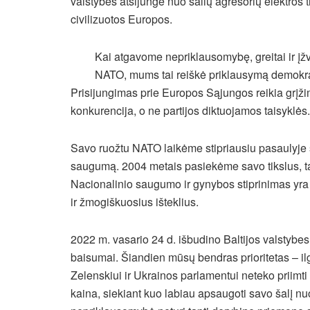
valstybės atsijungė nuo šalių agresorių elektros tin
civilizuotos Europos.
Kai atgavome nepriklausomybę, greitai ir įžv
NATO, mums tai reiškė priklausymą demokrati
Prisijungimas prie Europos Sąjungos reikia grįži
konkurencija, o ne partijos diktuojamos taisyklės.
Savo ruožtu NATO laikėme stipriausiu pasaulyje sa
saugumą. 2004 metais pasiekėme savo tikslus, 
Nacionalinio saugumo ir gynybos stiprinimas yra nu
ir žmogiškuosius išteklius.
2022 m. vasario 24 d. išbudino Baltijos valstybe
baisumai. Šiandien mūsų bendras prioritetas – ilg
Zelenskiui ir Ukrainos parlamentui neteko priimti
kaina, siekiant kuo labiau apsaugoti savo šalį nu