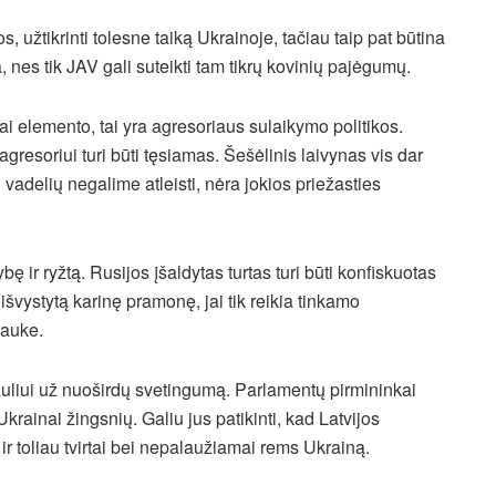
 užtikrinti tolesne taiką Ukrainoje, tačiau taip pat būtina
 nes tik JAV gali suteikti tam tikrų kovinių pajėgumų.
 elemento, tai yra agresoriaus sulaikymo politikos.
agresoriui turi būti tęsiamas. Šešėlinis laivynas vis dar
vadelių negalime atleisti, nėra jokios priežasties
ir ryžtą. Rusijos įšaldytas turtas turi būti konfiskuotas
 išvystytą karinę pramonę, jai tik reikia tinkamo
lauke.
auliui už nuoširdų svetingumą. Parlamentų pirmininkai
rainai žingsnių. Galiu jus patikinti, kad Latvijos
 toliau tvirtai bei nepalaužiamai rems Ukrainą.