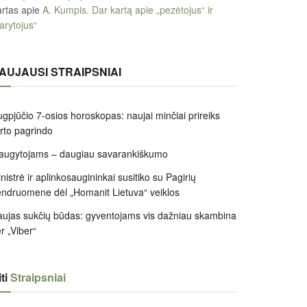
rtas
apie
A. Kumpis. Dar kartą apie „pezėtojus“ ir
arytojus“
AUJAUSI STRAIPSNIAI
gpjūčio 7-osios horoskopas: naujai minčiai prireiks
irto pagrindo
augytojams – daugiau savarankiškumo
nistrė ir aplinkosaugininkai susitiko su Pagirių
ndruomene dėl „Homanit Lietuva“ veiklos
ujas sukčių būdas: gyventojams vis dažniau skambina
r „Viber“
ti
Straipsniai