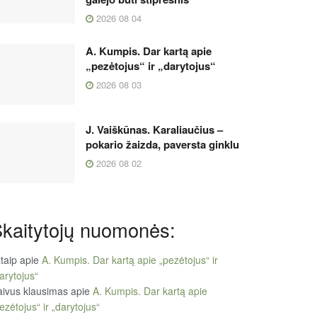
2026 08 04
A. Kumpis. Dar kartą apie
„pezėtojus“ ir „darytojus“
2026 08 03
J. Vaiškūnas. Karaliaučius –
pokario žaizda, paversta ginklu
2026 08 02
kaitytojų nuomonės:
taip
apie
A. Kumpis. Dar kartą apie „pezėtojus“ ir
arytojus“
ivus klausimas
apie
A. Kumpis. Dar kartą apie
ezėtojus“ ir „darytojus“