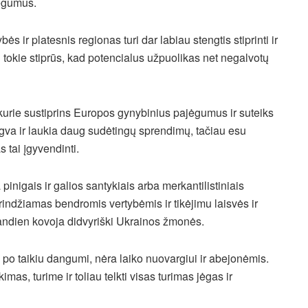
jėgumus.
ybės ir platesnis regionas turi dar labiau stengtis stiprinti ir
 tokie stiprūs, kad potencialus užpuolikas net negalvotų
kurie sustiprins Europos gynybinius pajėgumus ir suteiks
gva ir laukia daug sudėtingų sprendimų, tačiau esu
s tai įgyvendinti.
pinigais ir galios santykiais arba merkantilistiniais
rindžiamas bendromis vertybėmis ir tikėjimu laisvės ir
šiandien kovoja didvyriški Ukrainos žmonės.
o taikiu dangumi, nėra laiko nuovargiui ir abejonėmis.
mas, turime ir toliau telkti visas turimas jėgas ir