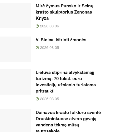
Mirė žymus Punsko ir Seinų
krašto skulptorius Zenonas
Knyza
2026 08 06
V. Sinica. Ištrinti žmonės
2026 08 05
Lietuva stiprina atvykstamąjį
turizmą: 70 tūkst. eurų
investicijų užsienio turistams
pritraukti
2026 08 05
Dainavos krašto folkloro šventė
Druskininkuose atvers gyvąją
vandens tėkmę mūsų
tautosakoje