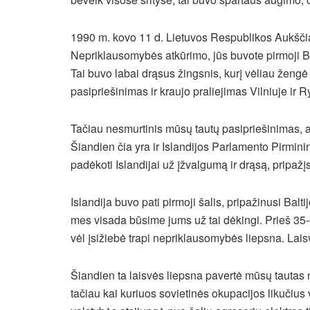
1990 m. kovo 11 d. Lietuvos Respublikos Aukščiau
Nepriklausomybės atkūrimo, jūs buvote pirmoji Bal
Tai buvo labai drąsus žingsnis, kurį vėliau žengė 
pasipriešinimas ir kraujo praliejimas Vilniuje ir R
Tačiau nesmurtinis mūsų tautų pasipriešinimas, at
Šiandien čia yra ir Islandijos Parlamento Pirmini
padėkoti Islandijai už įžvalgumą ir drąsą, pripažį
Islandija buvo pati pirmoji šalis, pripažinusi Bal
mes visada būsime jums už tai dėkingi. Prieš 35-e
vėl įsižiebė trapi nepriklausomybės liepsna. La
Šiandien ta laisvės liepsna pavertė mūsų tautas
tačiau kai kuriuos sovietinės okupacijos likučius v