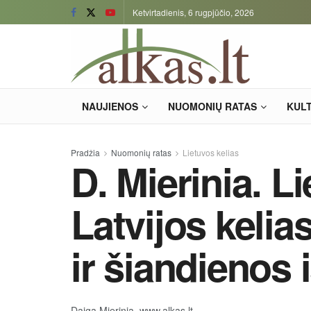
Ketvirtadienis, 6 rugpjūčio, 2026
NAUJIENOS
NUOMONIŲ RATAS
KUL
Pradžia
Nuomonių ratas
Lietuvos kelias
D. Mierinia. Li
Latvijos kelias 
ir šiandienos 
Daiga Mierinia, www.alkas.lt