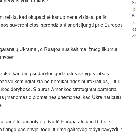
supervalstybių rankose.
Na
„p
Ba
tam reikia, kad okupacinė kariuomenė visiškai palikti
„d
nos suverenitetas, sprendžiant ar prisijungti prie Europos
ki
vi
garantijų Ukrainai, o Rusijos nusikaltimai žmogiškumui
akomybėn.
lauke, kad būtų sudarytos geriausios sąlygos taikos
ati veiksmingiausia be nereikalingos biurokratijos, ji turi
taikos derybose. Šiaurės Amerikos strateginiai partneriai
visas įmanomas diplomatines priemones, kad Ukrainai būtų
e.
ė padėtis pasaulyje privertė Europą atsibusti ir imtis
 flango pasienyje, todėl turime galimybę rodyti pavyzdį ir