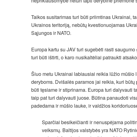
nepriklausomybė neturi tapti derybine priemone 
Taikos susitarimas turi būti priimtinas Ukrainai, 
Ukrainos teritoriją, nebūtų kvestionuojamas Ukrai
Sąjungos ir NATO.
Europa kartu su JAV turi sugebėti rasti saugumo 
turi būti ištirti, o karo nusikaltėliai patraukti ats
Šiuo metu Ukrainai labiausiai reikia lūžio mūšio 
deryboms. Dvišalės paramos jai reikia, kuri būtų p
būti tęsiame ir stiprinama. Europa turi dalyvauti 
taip pat turi dalyvauti juose. Būtina panaudoti 
padedama ir mūšio lauke, ir valdžios koridoriuos
Sparčiai besikeičianti ir nenuspėjama politin
veiksmų. Baltijos valstybės yra NATO Rytinio