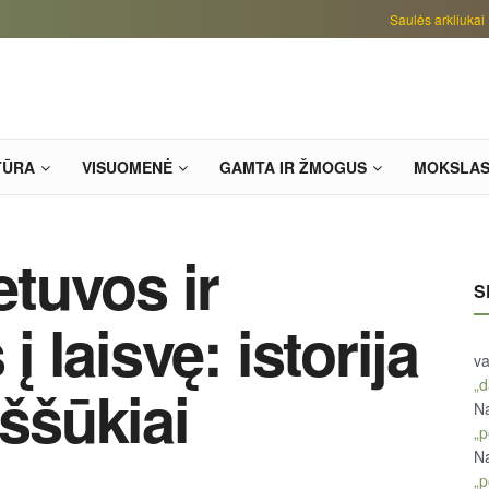
Saulės arkliukai
TŪRA
VISUOMENĖ
GAMTA IR ŽMOGUS
MOKSLA
etuvos ir
S
į laisvę: istorija
va
„d
iššūkiai
Na
„p
Na
„p