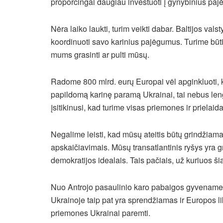
proporcingai daugiau investuoti į gynybinius pa
Nėra laiko laukti, turim veikti dabar. Baltijos valst
koordinuoti savo karinius pajėgumus. Turime būti
mums grasinti ar pulti mūsų.
Radome 800 mlrd. eurų Europai vėl apginkluoti, 
papildomą karinę paramą Ukrainai, tai nebus len
įsitikinusi, kad turime visas priemones ir prielaida
Negalime leisti, kad mūsų ateitis būtų grindžiama 
apskaičiavimais. Mūsų transatlantinis ryšys yra g
demokratijos idealais. Tais pačiais, už kuriuos 
Nuo Antrojo pasaulinio karo pabaigos gyvename p
Ukrainoje taip pat yra sprendžiamas ir Europos liki
priemones Ukrainai paremti.