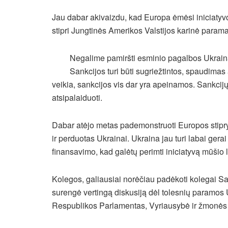
Jau dabar akivaizdu, kad Europa ėmėsi iniciatyvos,
stipri Jungtinės Amerikos Valstijos karinė parama,
Negalime pamiršti esminio pagalbos Ukrainai
Sankcijos turi būti sugriežtintos, spaudimas 
veikia, sankcijos vis dar yra apeinamos. Sankcijų 
atsipalaiduoti.
Dabar atėjo metas pademonstruoti Europos stiprybę 
ir perduotas Ukrainai. Ukraina jau turi labai gerai
finansavimo, kad galėtų perimti iniciatyvą mūšio 
Kolegos, galiausiai norėčiau padėkoti kolegai S
surengė vertingą diskusiją dėl tolesnių paramos Uk
Respublikos Parlamentas, Vyriausybė ir žmonės ir