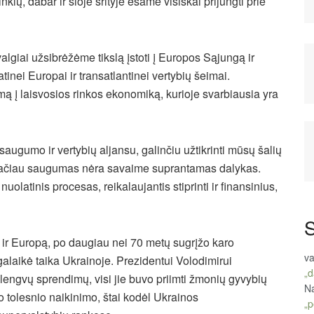
klų, dabar ir šioje srityje esame visiškai prijungti prie
algiai užsibrėžėme tikslą įstoti į Europos Sąjungą ir
nei Europai ir transatlantinei vertybių šeimai.
mą į laisvosios rinkos ekonomiką, kurioje svarbiausia yra
ugumo ir vertybių aljansu, galinčiu užtikrinti mūsų šalių
tačiau saugumas nėra savaime suprantamas dalykas.
olatinis procesas, reikalaujantis stiprinti ir finansinius,
S
s ir Europą, po daugiau nei 70 metų sugrįžo karo
va
alaikė taika Ukrainoje. Prezidentui Volodimirui
„d
 lengvų sprendimų, visi jie buvo priimti žmonių gyvybių
Na
o tolesnio naikinimo, štai kodėl Ukrainos
„p