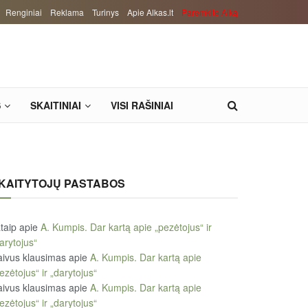
Renginiai
Reklama
Turinys
Apie Alkas.lt
Paremkite Alką
S
SKAITINIAI
VISI RAŠINIAI
KAITYTOJŲ PASTABOS
taip
apie
A. Kumpis. Dar kartą apie „pezėtojus“ ir
arytojus“
ivus klausimas
apie
A. Kumpis. Dar kartą apie
ezėtojus“ ir „darytojus“
ivus klausimas
apie
A. Kumpis. Dar kartą apie
ezėtojus“ ir „darytojus“