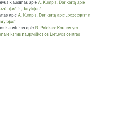
ivus klausimas
apie
A. Kumpis. Dar kartą apie
ezėtojus“ ir „darytojus“
rtas
apie
A. Kumpis. Dar kartą apie „pezėtojus“ ir
arytojus“
tas klaustukas
apie
R. Palekas: Kaunas yra
enareikšmis naujoviškosios Lietuvos centras