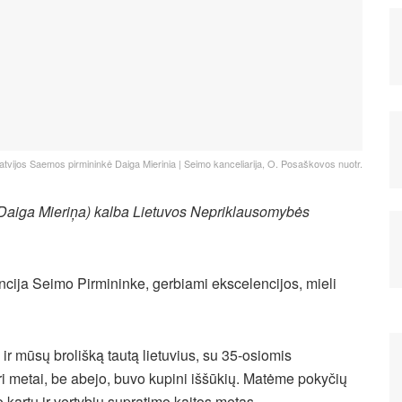
atvijos Saemos pirmininkė Daiga Mierinia | Seimo kanceliarija, O. Posaškovos nuotr.
Daiga Mieriņa) kalba Lietuvos Nepriklausomybės
cija Seimo Pirmininke, gerbiami ekscelencijos, mieli
ir mūsų brolišką tautą lietuvius, su 35-osiomis
i metai, be abejo, buvo kupini iššūkių. Matėme pokyčių
 kartu ir vertybių supratimo kaitos metas.