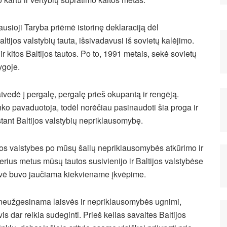
sioji Taryba priėmė istorinę deklaraciją dėl
tijos valstybių tauta, išsivadavusi iš sovietų kalėjimo.
ir kitos Baltijos tautos. Po to, 1991 metais, sekė sovietų
ygoje.
vedė į pergalę, pergalę prieš okupantą ir rengėją.
nko pavaduotoja, todėl norėčiau pasinaudoti šia proga ir
stant Baltijos valstybių nepriklausomybę.
tijos valstybes po mūsų šalių nepriklausomybės atkūrimo ir
rius metus mūsų tautos susivienijo ir Baltijos valstybėse
isvė buvo jaučiama kiekviename įkvėpime.
 neužgesinama laisvės ir nepriklausomybės ugnimi,
is dar reikia sudeginti. Prieš kelias savaites Baltijos