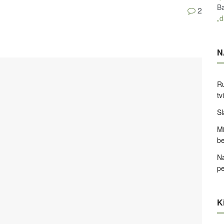
Ba
2
„d
N
Ru
tv
Sl
Mi
be
Na
pe
Ki