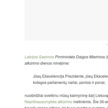
L
Latvijos Saeimos
Pirmininkės Daigos Mierinios
(
atkūrimo dienos minėjime:
Jūsų Ekscelencija Prezidente, jūsų Ekscelen
kolegos parlamentų nariai, ponios ir ponai,
nuoširdžiai sveikinu mūsų kaimyninę šalį Lietuvą 
Nepriklausomybės atkūrimo
metinėmis. Šie 35-er
beveik visose srityse, tai buvo spartaus augimo, o