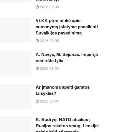
2026 08 05
VLKK pirmininkė apie
sumanymą įstatyme panaikinti
Suvalkijos pavadinimą
2026 08 05
A. Navys, M. Sėjūnas. Imperija
nemiršta tyliai
2026 08 04
Ar įmanoma apeiti gamtos
taisykles?
2026 08 04
K. Budrys: NATO atsakas į
Rusijos raketos smūgį Lenkijai
galėjo būti stipresnis