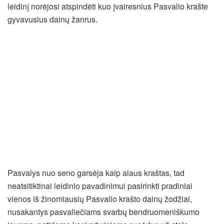
leidinį norėjosi atspindėti kuo įvairesnius Pasvalio krašte
gyvavusius dainų žanrus.
Pasvalys nuo seno garsėja kaip alaus kraštas, tad
neatsitiktinai leidinio pavadinimui pasirinkti pradiniai
vienos iš žinomiausių Pasvalio krašto dainų žodžiai,
nusakantys pasvaliečiams svarbų bendruomeniškumo