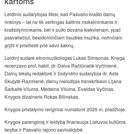
kartoms
Leidinio sudarytojas tikisi, kad Pasvalio krašto dainų
rinkinys – tai ne tik vertingas šaltinis mokslininkams ir
kraštotyrininkams, bet ir puiki dovana kiekvienam, ypač
pasvaliečiui, besidominčiam liaudies muzika, norinčiam
grįžti ir prisiliesti prie savo šaknų.
Leidinį sudarė etnomuzikologas Lukas Simsonas. Knygą
recenzavo prof. habil. dr. Daiva Račiūnaitė-Vyčinienė.
Dainų tekstų redaktorė ir žodynėlio sudarytoja dr. Asta
Skujytė-Razmienė, dainų melodijas transkribavo Lijana
Šarkaitė-Viluma, Medeina Viluma, Evaldas Vyčinas.
Knygos dizaineris Rokas Bilinskas.
Knygos pristatymo renginiai numatomi 2025 m. pradžioje.
Knygos parengimą ir leidybą finansuoja Lietuvos kultūros
taryba ir Pasvalio rajono savivaldybė.