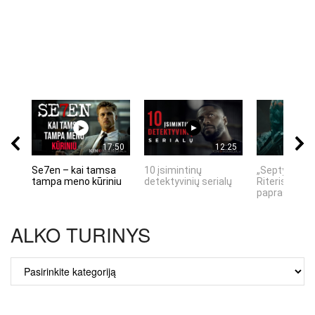
17:50
12:25
Se7en – kai tamsa
10 įsimintinų
„Septynių Ka
tampa meno kūriniu
detektyvinių serialų
Riteris" – kai
paprastumas
ALKO TURINYS
ALKO
TURINYS