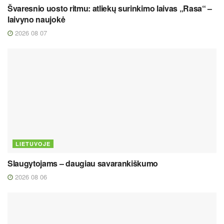
Švaresnio uosto ritmu: atliekų surinkimo laivas „Rasa“ –
laivyno naujokė
2026 08 07
LIETUVOJE
Slaugytojams – daugiau savarankiškumo
2026 08 06