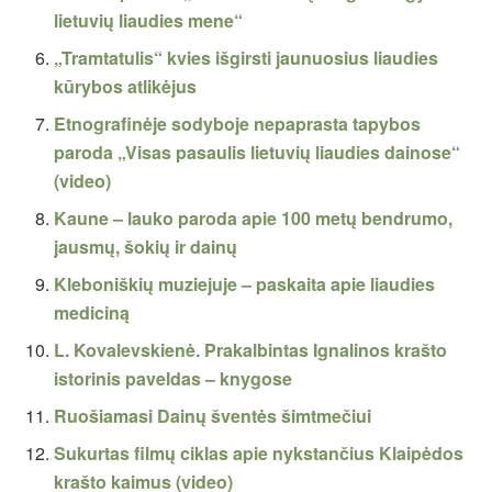
lietuvių liaudies mene“
„Tramtatulis“ kvies išgirsti jaunuosius liaudies
kūrybos atlikėjus
Etnografinėje sodyboje nepaprasta tapybos
paroda „Visas pasaulis lietuvių liaudies dainose“
(video)
Kaune – lauko paroda apie 100 metų bendrumo,
jausmų, šokių ir dainų
Kleboniškių muziejuje – paskaita apie liaudies
mediciną
L. Kovalevskienė. Prakalbintas Ignalinos krašto
istorinis paveldas – knygose
Ruošiamasi Dainų šventės šimtmečiui
Sukurtas filmų ciklas apie nykstančius Klaipėdos
krašto kaimus (video)