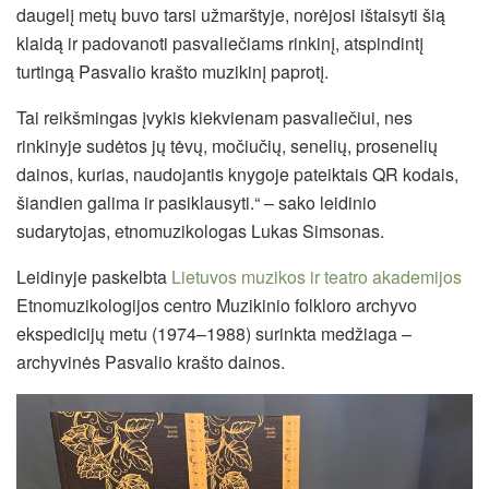
daugelį metų buvo tarsi užmarštyje, norėjosi ištaisyti šią
klaidą ir padovanoti pasvaliečiams rinkinį, atspindintį
turtingą Pasvalio krašto muzikinį paprotį.
Tai reikšmingas įvykis kiekvienam pasvaliečiui, nes
rinkinyje sudėtos jų tėvų, močiučių, senelių, prosenelių
dainos, kurias, naudojantis knygoje pateiktais QR kodais,
šiandien galima ir pasiklausyti.“ – sako leidinio
sudarytojas, etnomuzikologas Lukas Simsonas.
Leidinyje paskelbta
Lietuvos muzikos ir teatro akademijos
Etnomuzikologijos centro Muzikinio folkloro archyvo
ekspedicijų metu (1974–1988) surinkta medžiaga –
archyvinės Pasvalio krašto dainos.