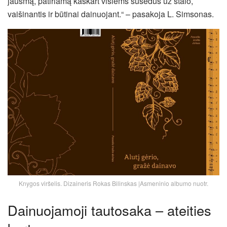
jausmą, patiriamą kaskart visiems susėdus už stalo,
vaišinantis ir būtinai dainuojant.“ – pasakoja L. Simsonas.
Knygos viršelis. Dizaineris Rokas Bilinskas |Asmeninio albumo nuotr.
Dainuojamoji tautosaka – ateities