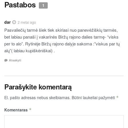
Pastabos
1
dar
2 metai ago
Pasvaliečių tarmė šiek tiek skiriasi nuo panevėžiškių tarmės,
bet labiau panaši į vakarinės Biržų rajono dalies tarmę- “visks
per to alo”. Rytinėje Biržų rajono dalyje sakoma :”viskus par tų
alų”( labiau kupiškėniškai) .
Atsakyti
Parašykite komentarą
El. pašto adresas nebus skelbiamas.
Būtini laukeliai pažymėti
*
Komentaras
*