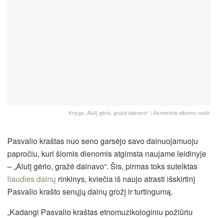
Knyga „Alutį gėrio, gražė dainavo“ | Asmeninio albumo nuotr.
Pasvalio kraštas nuo seno garsėjo savo dainuojamuoju
papročiu, kuri šiomis dienomis atgimsta naujame leidinyje
– „Alutį gėrio, gražė dainavo“. Šis, pirmas toks sutelktas
liaudies dainų
rinkinys, kviečia iš naujo atrasti išskirtinį
Pasvalio krašto senųjų dainų grožį ir turtingumą.
„Kadangi Pasvalio kraštas etnomuzikologiniu požiūriu