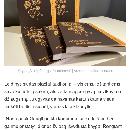
Knyga „Alutį gėrio, gražė dainavo“ | Asmeninio albumo nuotr.
Leidinys skirtas plačiai auditorijai – visiems, ieškantiems
savo kultūrinių šaknų, atsiveriančių per gyvą muzikavimo
džiaugsmą. Juk gyvas dainavimas kartu skatina visus
mokėti burtis ir sutarti, vienas kito klausytis.
„Noriu pasidžiaugti puikia komanda, su kuria šiandien
galime pristatyti dienos šviesą išvydusią knygą. Rengiant