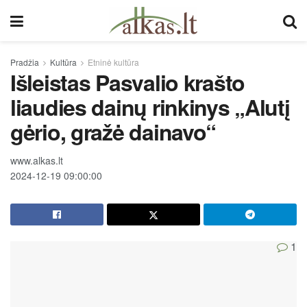
Pradžia
Kultūra
Etninė kultūra
Išleistas Pasvalio krašto
liaudies dainų rinkinys „Alutį
gėrio, gražė dainavo“
www.alkas.lt
2024-12-19 09:00:00
1