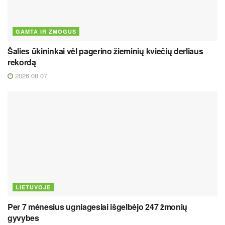
GAMTA IR ŽMOGUS
Šalies ūkininkai vėl pagerino žieminių kviečių derliaus
rekordą
2026 08 07
LIETUVOJE
Per 7 mėnesius ugniagesiai išgelbėjo 247 žmonių
gyvybes