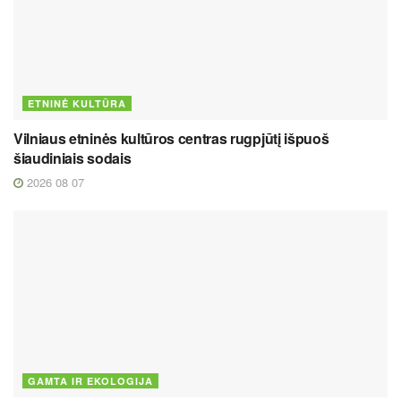
ETNINĖ KULTŪRA
Vilniaus etninės kultūros centras rugpjūtį išpuoš
šiaudiniais sodais
2026 08 07
GAMTA IR EKOLOGIJA