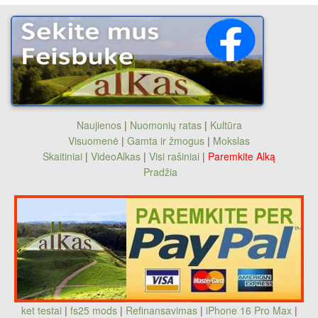
Naujienos
|
Nuomonių ratas
|
Kultūra
Visuomenė
|
Gamta ir žmogus
|
Mokslas
Skaitiniai
|
VideoAlkas
|
Visi rašiniai
|
Paremkite Alką
Pradžia
ket testai
|
fs25 mods
|
Refinansavimas
|
iPhone 16 Pro Max
|