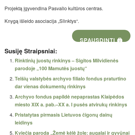
Projektą įgyvendina Pasvalio kultūros centras.
Knygą išleido asociacija „Slinktys“.
SPAUSDINTI 🖨
Susiję Straipsniai:
Rinktinių juostų rinkinys – Sigitos Milvidienės
parodoje „100 Mamutės juostų“
Telšių valstybės archyvo filialo fondus praturtino
dar vienas dokumentų rinkinys
Archyvo fondus papildė nepaprastas Klaipėdos
miesto XIX a. pab.–XX a. I pusės atvirukų rinkinys
Pristatytas pirmasis Lietuvos čigonų dainų
leidinys
Kviečia paroda „Žemė kėlė žolę: augalai ir gyvūnai