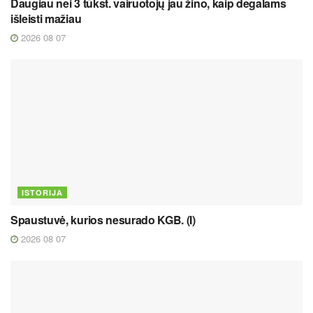
Daugiau nei 3 tūkst. vairuotojų jau žino, kaip degalams
išleisti mažiau
2026 08 07
ISTORIJA
Spaustuvė, kurios nesurado KGB. (I)
2026 08 07