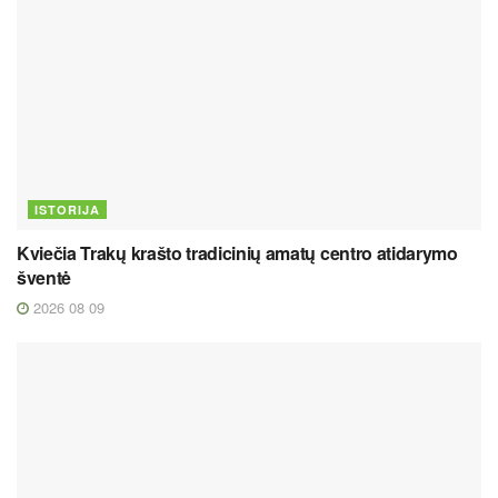
ISTORIJA
Kviečia Trakų krašto tradicinių amatų centro atidarymo
šventė
2026 08 09