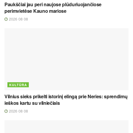
Paukščiai jau peri naujose plūduriuojančiose
perimvietėse Kauno mariose
2026 08 08
KULTŪRA
Vilnius sieks prikelti istorinį elingą prie Neries: sprendimų
ieškos kartu su vilniečiais
2026 08 08