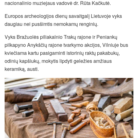
nacionalinio muziejaus vadovė dr. Rūta Kačkutė.
Europos archeologijos dienų savaitgalį Lietuvoje vyks
daugiau nei pusšimtis nemokamų renginių.
Vyks Bražuolės piliakalnio Trakų rajone ir Peniankų
pilkapyno Anykščių rajone tvarkymo akcijos, Vilniuje bus
kviečiama kartu pasigaminti istorinių raktų pakabukų,
odinių kapšiukų, mokytis lipdyti geležies amžiaus
keramiką, austi.