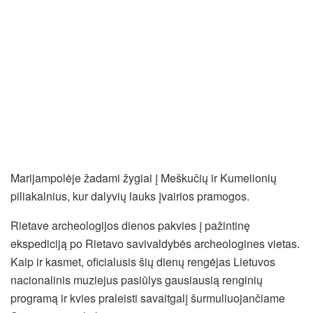
Marijampolėje žadami žygiai į Meškučių ir Kumelionių
piliakalnius, kur dalyvių lauks įvairios pramogos.
Rietave archeologijos dienos pakvies į pažintinę
ekspediciją po Rietavo savivaldybės archeologines vietas.
Kaip ir kasmet, oficialusis šių dienų rengėjas Lietuvos
nacionalinis muziejus pasiūlys gausiausią renginių
programą ir kvies praleisti savaitgalį šurmuliuojančiame