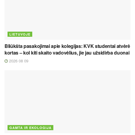
LIETUVOJE
Bliūkšta pasakojimai apie kolegijas: KVK studentai atvėrė
kortas – kol kiti skaito vadovėlius, jie jau užsidirba duonai
2026 08 09
GAMTA IR EKOLOGIJA