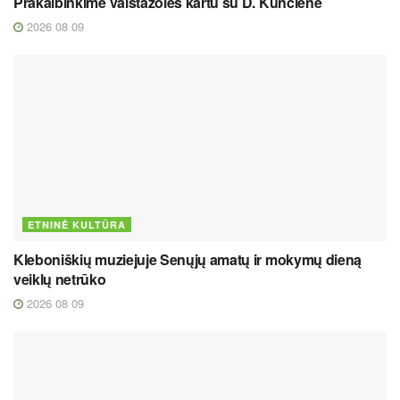
Prakalbinkime vaistažoles kartu su D. Kunčiene
2026 08 09
ETNINĖ KULTŪRA
Kleboniškių muziejuje Senųjų amatų ir mokymų dieną
veiklų netrūko
2026 08 09