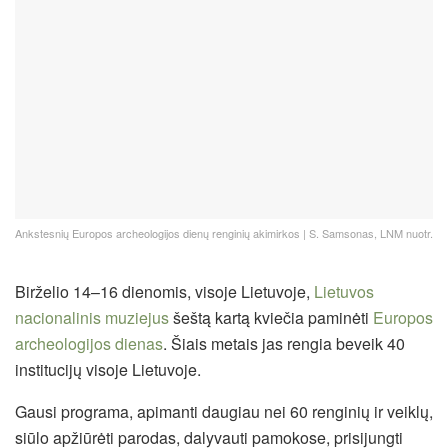
Ankstesnių Europos archeologijos dienų renginių akimirkos | S. Samsonas, LNM nuotr.
Birželio 14–16 dienomis, visoje Lietuvoje,
Lietuvos
nacionalinis muziejus
šeštą kartą kviečia paminėti
Europos
archeologijos dienas
. Šiais metais jas rengia beveik 40
institucijų visoje Lietuvoje.
Gausi programa, apimanti daugiau nei 60 renginių ir veiklų,
siūlo apžiūrėti parodas, dalyvauti pamokose, prisijungti