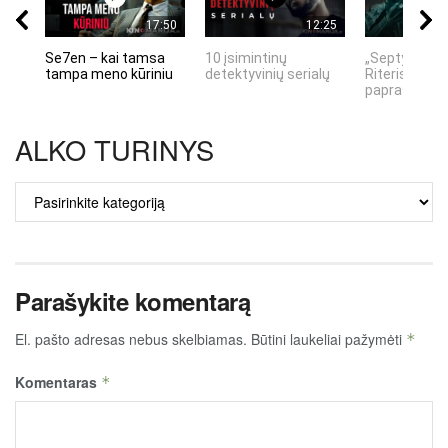
17:50
12:25
Se7en – kai tamsa
10 įsimintinų
„Septynių Ka
tampa meno kūriniu
detektyvinių serialų
Riteris" – kai
paprastumas
ALKO TURINYS
ALKO
TURINYS
Parašykite komentarą
El. pašto adresas nebus skelbiamas.
Būtini laukeliai pažymėti
*
Komentaras
*