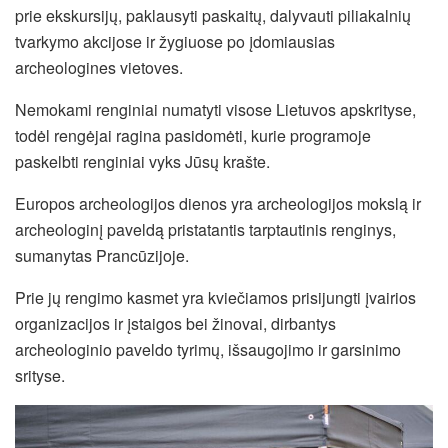
prie ekskursijų, paklausyti paskaitų, dalyvauti piliakalnių
tvarkymo akcijose ir žygiuose po įdomiausias
archeologines vietoves.
Nemokami renginiai numatyti visose Lietuvos apskrityse,
todėl rengėjai ragina pasidomėti, kurie programoje
paskelbti renginiai vyks Jūsų krašte.
Europos archeologijos dienos yra archeologijos mokslą ir
archeologinį paveldą pristatantis tarptautinis renginys,
sumanytas Prancūzijoje.
Prie jų rengimo kasmet yra kviečiamos prisijungti įvairios
organizacijos ir įstaigos bei žinovai, dirbantys
archeologinio paveldo tyrimų, išsaugojimo ir garsinimo
srityse.