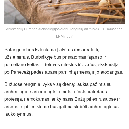
Ankstesnių Europos archeologijos dienų renginių akimirkos | S. Samsonas,
LNM nuotr.
Palangoje bus kviečiama į atvirus restauratorių
užsiėmimus, Burbiškyje bus pristatomas fajanso ir
porceliano kelias į Lietuvos miestus ir dvarus, ekskursija
po Panevėžį padės atrasti pamirštą miestą ir jo atodangas.
Biržuose renginiai vyks visą dieną: laukia pažintis su
archeologo ir archeologinio metalo restauratoriaus
profesija, nemokamas lankymasis Biržų pilies rūsiuose ir
arsenale, pilies kieme bus galima stebėti archeologinius
lauko tyrimus.