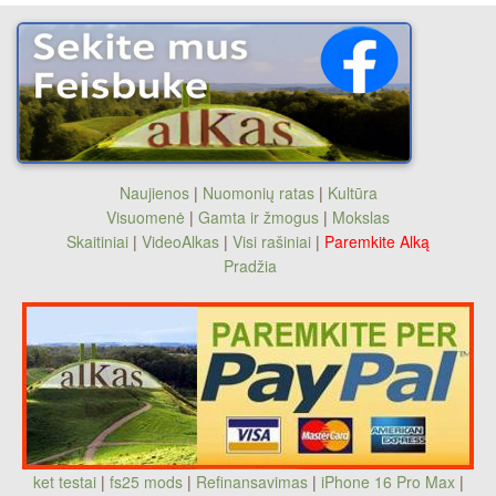
Naujienos
|
Nuomonių ratas
|
Kultūra
Visuomenė
|
Gamta ir žmogus
|
Mokslas
Skaitiniai
|
VideoAlkas
|
Visi rašiniai
|
Paremkite Alką
Pradžia
ket testai
|
fs25 mods
|
Refinansavimas
|
iPhone 16 Pro Max
|