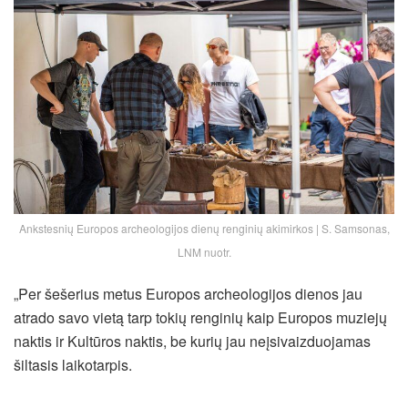
Ankstesnių Europos archeologijos dienų renginių akimirkos | S. Samsonas,
LNM nuotr.
„Per šešerius metus Europos archeologijos dienos jau
atrado savo vietą tarp tokių renginių kaip Europos muziejų
naktis ir Kultūros naktis, be kurių jau neįsivaizduojamas
šiltasis laikotarpis.