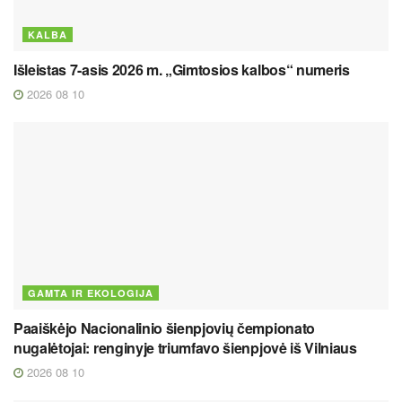
KALBA
Išleistas 7-asis 2026 m. „Gimtosios kalbos“ numeris
2026 08 10
GAMTA IR EKOLOGIJA
Paaiškėjo Nacionalinio šienpjovių čempionato
nugalėtojai: renginyje triumfavo šienpjovė iš Vilniaus
2026 08 10