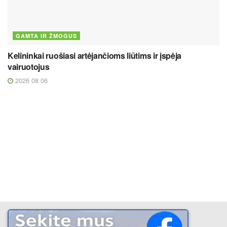
GAMTA IR ŽMOGUS
Kelininkai ruošiasi artėjančioms liūtims ir įspėja
vairuotojus
2026 08 06