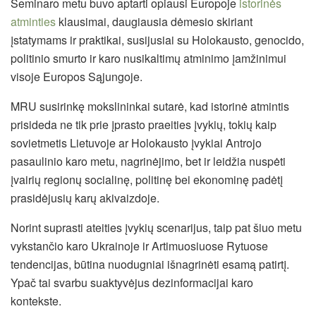
Seminaro metu buvo aptarti opiausi Europoje
istorinės
atminties
klausimai, daugiausia dėmesio skiriant
įstatymams ir praktikai, susijusiai su Holokausto, genocido,
politinio smurto ir karo nusikaltimų atminimo įamžinimui
visoje Europos Sąjungoje.
MRU susirinkę mokslininkai sutarė, kad istorinė atmintis
prisideda ne tik prie įprasto praeities įvykių, tokių kaip
sovietmetis Lietuvoje ar Holokausto įvykiai Antrojo
pasaulinio karo metu, nagrinėjimo, bet ir leidžia nuspėti
įvairių regionų socialinę, politinę bei ekonominę padėtį
prasidėjusių karų akivaizdoje.
Norint suprasti ateities įvykių scenarijus, taip pat šiuo metu
vykstančio karo Ukrainoje ir Artimuosiuose Rytuose
tendencijas, būtina nuodugniai išnagrinėti esamą patirtį.
Ypač tai svarbu suaktyvėjus dezinformacijai karo
kontekste.