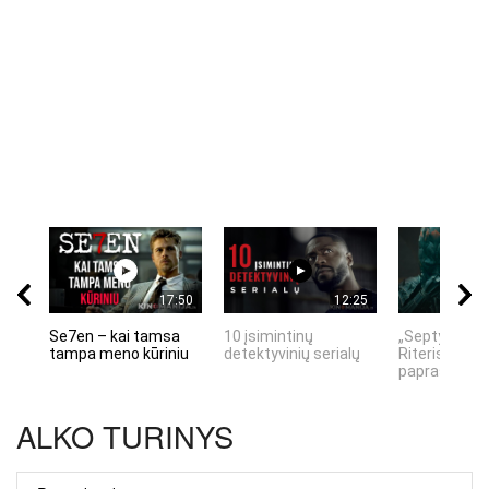
17:50
12:25
Se7en – kai tamsa
10 įsimintinų
„Septynių Ka
tampa meno kūriniu
detektyvinių serialų
Riteris" – kai
paprastumas
ALKO TURINYS
ALKO