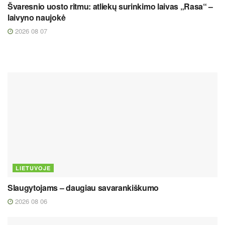
Švaresnio uosto ritmu: atliekų surinkimo laivas „Rasa“ –
laivyno naujokė
2026 08 07
LIETUVOJE
Slaugytojams – daugiau savarankiškumo
2026 08 06