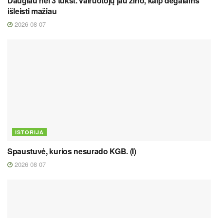
Daugiau nei 3 tūkst. vairuotojų jau žino, kaip degalams
išleisti mažiau
2026 08 07
ISTORIJA
Spaustuvė, kurios nesurado KGB. (I)
2026 08 07