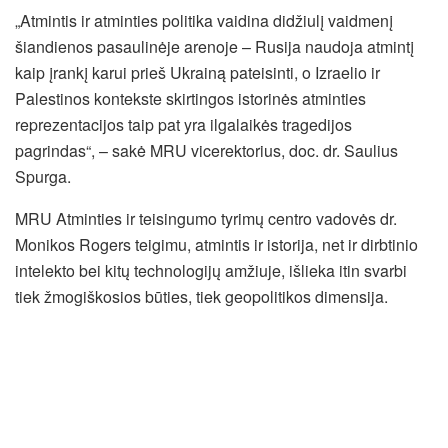
„Atmintis ir atminties politika vaidina didžiulį vaidmenį
šiandienos pasaulinėje arenoje – Rusija naudoja atmintį
kaip įrankį karui prieš Ukrainą pateisinti, o Izraelio ir
Palestinos kontekste skirtingos istorinės atminties
reprezentacijos taip pat yra ilgalaikės tragedijos
pagrindas“, – sakė MRU vicerektorius, doc. dr. Saulius
Spurga.
MRU Atminties ir teisingumo tyrimų centro vadovės dr.
Monikos Rogers teigimu, atmintis ir istorija, net ir dirbtinio
intelekto bei kitų technologijų amžiuje, išlieka itin svarbi
tiek žmogiškosios būties, tiek geopolitikos dimensija.