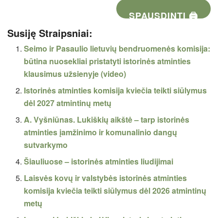
SPAUSDINTI 🖨
Susiję Straipsniai:
Seimo ir Pasaulio lietuvių bendruomenės komisija:
būtina nuosekliai pristatyti istorinės atminties
klausimus užsienyje (video)
Istorinės atminties komisija kviečia teikti siūlymus
dėl 2027 atmintinų metų
A. Vyšniūnas. Lukiškių aikštė – tarp istorinės
atminties įamžinimo ir komunalinio dangų
sutvarkymo
Šiauliuose – istorinės atminties liudijimai
Laisvės kovų ir valstybės istorinės atminties
komisija kviečia teikti siūlymus dėl 2026 atmintinų
metų