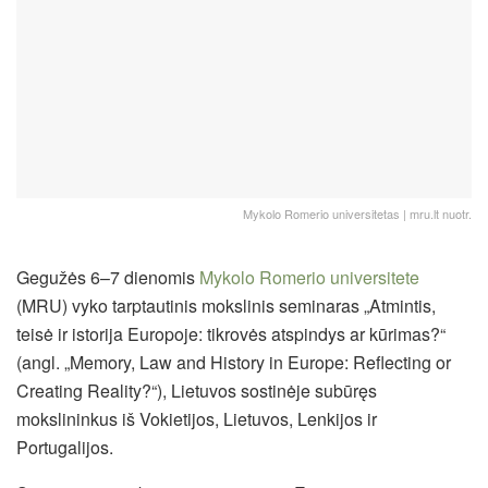
Mykolo Romerio universitetas | mru.lt nuotr.
Gegužės 6–7 dienomis
Mykolo Romerio universitete
(MRU) vyko tarptautinis mokslinis seminaras „Atmintis,
teisė ir istorija Europoje: tikrovės atspindys ar kūrimas?“
(angl. „Memory, Law and History in Europe: Reflecting or
Creating Reality?“), Lietuvos sostinėje subūręs
mokslininkus iš Vokietijos, Lietuvos, Lenkijos ir
Portugalijos.