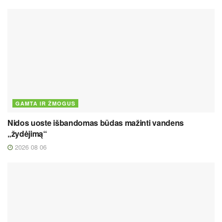
GAMTA IR ŽMOGUS
Nidos uoste išbandomas būdas mažinti vandens
„žydėjimą“
2026 08 06