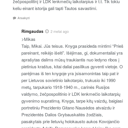
žečpospolitinį ir LDK lenkmečių laikotarpius ir t.t. Tik tokiu
keliu einant istorija gali tapti Tautos savastimi.
Atsakyti
Rimgaudas
2 metai ago
>Mikas
Taip, Mikai. Jūs teisus. Knyga prasideda mintimi “Prieš
pareinant, reikėjo išeiti”. Išėjimas, gi, dokumentaliai yra
aprašytas dalims mūsų traukiantis nuo ledyno ribos į
pietinius kraštus, kitai daliai pasilikus gyventi vietoje. O
parėjimas iš ten knygoje yra įsisamonintas taip pat ir
per Lietuvos sovietinio laikotarpio, trukusio iki 1990
metų, tarpukario 1918-1940 m., carinės Rusijos
valdymo, žečpospolitinio ir LDK lenkmečio laikotarpių
gyvenimo supratimą. Knyga, tarpe kitų vaizdų, baigiasi
portretiniu Prezidento Gitano Nausėdos atvaizdu ir
Prezidentės Dalios Grybauskaitės žodžiais,
pasakytais prie lietuvių holokausto aukos Kovojančio