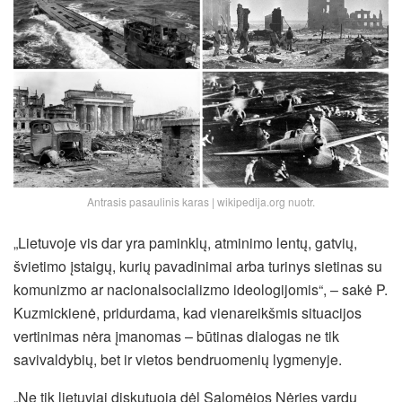
Antrasis pasaulinis karas | wikipedija.org nuotr.
„Lietuvoje vis dar yra paminklų, atminimo lentų, gatvių,
švietimo įstaigų, kurių pavadinimai arba turinys sietinas su
komunizmo ar nacionalsocializmo ideologijomis“, – sakė P.
Kuzmickienė, pridurdama, kad vienareikšmis situacijos
vertinimas nėra įmanomas – būtinas dialogas ne tik
savivaldybių, bet ir vietos bendruomenių lygmenyje.
„Ne tik lietuviai diskutuoja dėl Salomėjos Nėries vardu