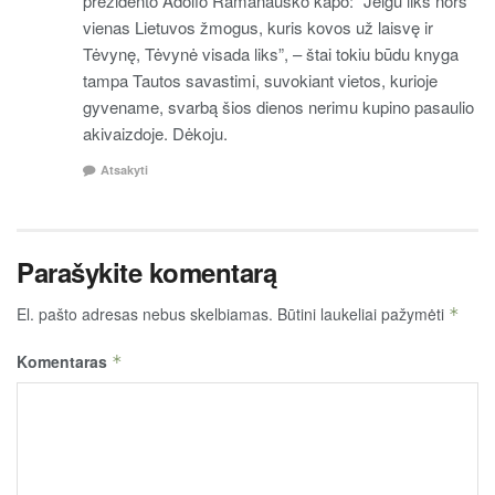
prezidento Adolfo Ramanausko kapo: “Jeigu liks nors
vienas Lietuvos žmogus, kuris kovos už laisvę ir
Tėvynę, Tėvynė visada liks”, – štai tokiu būdu knyga
tampa Tautos savastimi, suvokiant vietos, kurioje
gyvename, svarbą šios dienos nerimu kupino pasaulio
akivaizdoje. Dėkoju.
Atsakyti
Parašykite komentarą
El. pašto adresas nebus skelbiamas.
Būtini laukeliai pažymėti
*
Komentaras
*