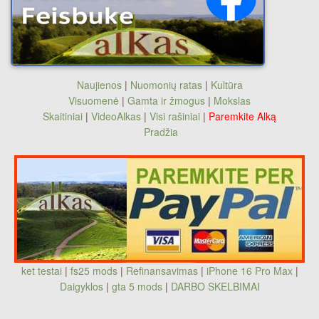
Naujienos
|
Nuomonių ratas
|
Kultūra
Visuomenė
|
Gamta ir žmogus
|
Mokslas
Skaitiniai
|
VideoAlkas
|
Visi rašiniai
|
Paremkite Alką
Pradžia
ket testai
|
fs25 mods
|
Refinansavimas
|
iPhone 16 Pro Max
|
Daigyklos
|
gta 5 mods
|
DARBO SKELBIMAI