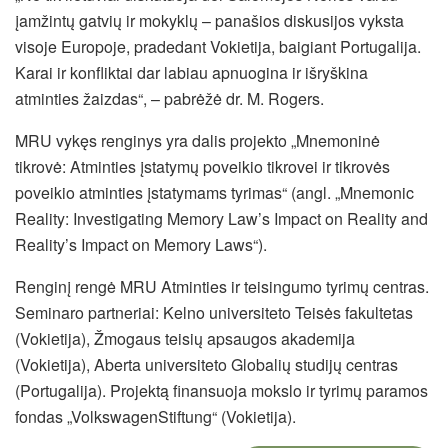
įamžintų gatvių ir mokyklų – panašios diskusijos vyksta
visoje Europoje, pradedant Vokietija, baigiant Portugalija.
Karai ir konfliktai dar labiau apnuogina ir išryškina
atminties žaizdas“, – pabrėžė dr. M. Rogers.
MRU vykęs renginys yra dalis projekto „Mnemoninė
tikrovė: Atminties įstatymų poveikio tikrovei ir tikrovės
poveikio atminties įstatymams tyrimas“ (angl. „Mnemonic
Reality: Investigating Memory Law’s Impact on Reality and
Reality’s Impact on Memory Laws“).
Renginį rengė MRU Atminties ir teisingumo tyrimų centras.
Seminaro partneriai: Kelno universiteto Teisės fakultetas
(Vokietija), Žmogaus teisių apsaugos akademija
(Vokietija), Aberta universiteto Globalių studijų centras
(Portugalija). Projektą finansuoja mokslo ir tyrimų paramos
fondas „VolkswagenStiftung“ (Vokietija).