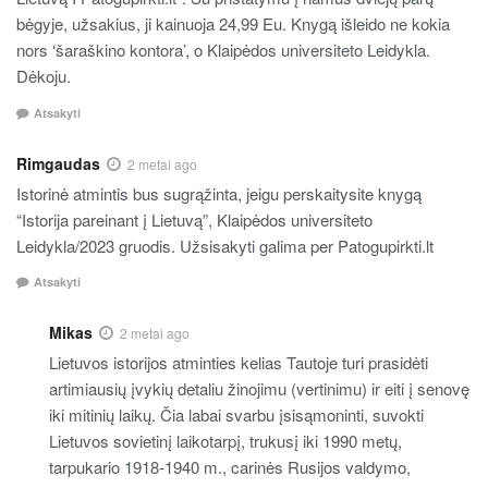
bėgyje, užsakius, ji kainuoja 24,99 Eu. Knygą išleido ne kokia
nors ‘šaraškino kontora’, o Klaipėdos universiteto Leidykla.
Dėkoju.
Atsakyti
Rimgaudas
2 metai ago
Istorinė atmintis bus sugrąžinta, jeigu perskaitysite knygą
“Istorija pareinant į Lietuvą”, Klaipėdos universiteto
Leidykla/2023 gruodis. Užsisakyti galima per Patogupirkti.lt
Atsakyti
Mikas
2 metai ago
Lietuvos istorijos atminties kelias Tautoje turi prasidėti
artimiausių įvykių detaliu žinojimu (vertinimu) ir eiti į senovę
iki mitinių laikų. Čia labai svarbu įsisąmoninti, suvokti
Lietuvos sovietinį laikotarpį, trukusį iki 1990 metų,
tarpukario 1918-1940 m., carinės Rusijos valdymo,