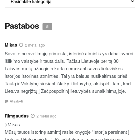
TURINYS
Pastabos
5
Mikas
2 metai ago
Sava, o ne svetimųjų primesta, istorinė atmintis yra labai svarbi
išlikimo valstybe ir tauta dalis. Tačiau Lietuvoje per tą 30
Laisvės metų užauginta karta nemokant savos lietuviškos
istorijos istorinės atminties. Tai yra baisus nusikaltimas prieš
Tautą ir Valstybę siekiant išlaikyti lietuvybę, atsispirti, tam, kad
Lietuva negrįžtų į Žečpospolitinį lietuvybės sunaikinimą joje.
Atsakyti
Rimgaudas
2 metai ago
>Mikas
Mūsų tautos istorinę atmintį rasite knygoje “Istorija pareinant į
Lietuvą I Patogupirkti.lt”. Su pristatymu į namus dviejų parų