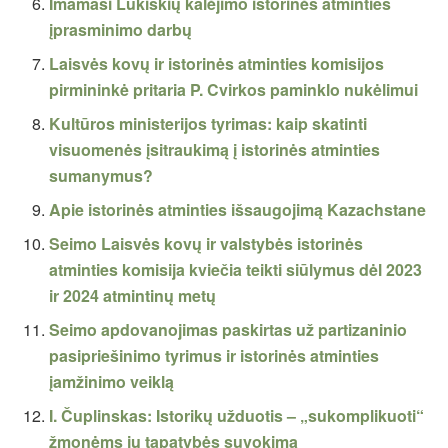
Imamasi Lukiškių kalėjimo istorinės atminties
įprasminimo darbų
Laisvės kovų ir istorinės atminties komisijos
pirmininkė pritaria P. Cvirkos paminklo nukėlimui
Kultūros ministerijos tyrimas: kaip skatinti
visuomenės įsitraukimą į istorinės atminties
sumanymus?
Apie istorinės atminties išsaugojimą Kazachstane
Seimo Laisvės kovų ir valstybės istorinės
atminties komisija kviečia teikti siūlymus dėl 2023
ir 2024 atmintinų metų
Seimo apdovanojimas paskirtas už partizaninio
pasipriešinimo tyrimus ir istorinės atminties
įamžinimo veiklą
I. Čuplinskas: Istorikų užduotis – „sukomplikuoti“
žmonėms jų tapatybės suvokimą