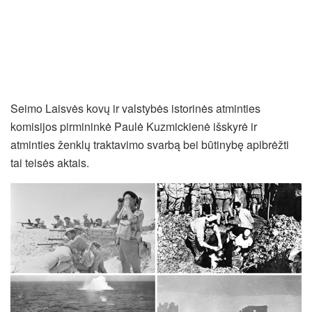
Seimo Laisvės kovų ir valstybės istorinės atminties
komisijos pirmininkė Paulė Kuzmickienė išskyrė ir
atminties ženklų traktavimo svarbą bei būtinybę apibrėžti
tai teisės aktais.