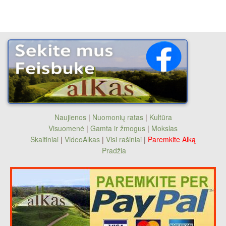
Naujienos
|
Nuomonių ratas
|
Kultūra
Visuomenė
|
Gamta ir žmogus
|
Mokslas
Skaitiniai
|
VideoAlkas
|
Visi rašiniai
|
Paremkite Alką
Pradžia