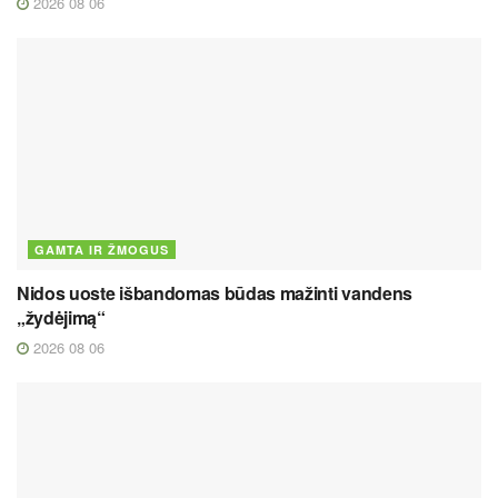
2026 08 06
GAMTA IR ŽMOGUS
Nidos uoste išbandomas būdas mažinti vandens
„žydėjimą“
2026 08 06