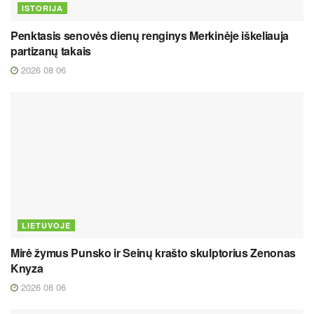
ISTORIJA
Penktasis senovės dienų renginys Merkinėje iškeliauja
partizanų takais
2026 08 06
LIETUVOJE
Mirė žymus Punsko ir Seinų krašto skulptorius Zenonas
Knyza
2026 08 06