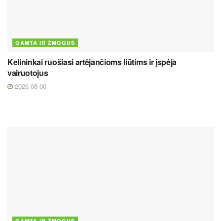
GAMTA IR ŽMOGUS
Kelininkai ruošiasi artėjančioms liūtims ir įspėja
vairuotojus
2026 08 06
GAMTA IR ŽMOGUS