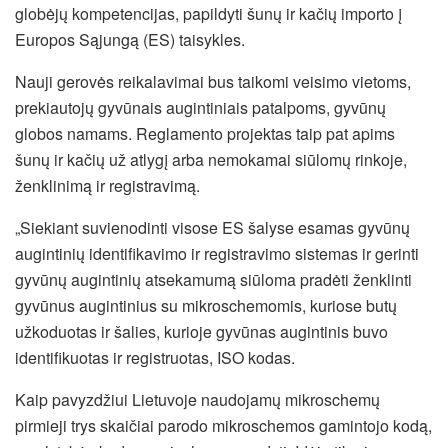
globėjų kompetencijas, papildyti šunų ir kačių importo į
Europos Sąjungą (ES) taisykles.
Nauji gerovės reikalavimai bus taikomi veisimo vietoms,
prekiautojų gyvūnais augintiniais patalpoms, gyvūnų
globos namams. Reglamento projektas taip pat apims
šunų ir kačių už atlygį arba nemokamai siūlomų rinkoje,
ženklinimą ir registravimą.
„Siekiant suvienodinti visose ES šalyse esamas gyvūnų
augintinių identifikavimo ir registravimo sistemas ir gerinti
gyvūnų augintinių atsekamumą siūloma pradėti ženklinti
gyvūnus augintinius su mikroschemomis, kuriose butų
užkoduotas ir šalies, kurioje gyvūnas augintinis buvo
identifikuotas ir registruotas, ISO kodas.
Kaip pavyzdžiui Lietuvoje naudojamų mikroschemų
pirmieji trys skaičiai parodo mikroschemos gamintojo kodą,