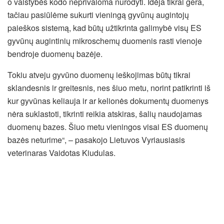
o valstybės kodo neprivaloma nurodyti. Idėja tikrai gera,
tačiau pasiūlėme sukurti vieningą gyvūnų augintojų
paieškos sistemą, kad būtų užtikrinta galimybė visų ES
gyvūnų augintinių mikroschemų duomenis rasti vienoje
bendroje duomenų bazėje.
Tokiu atveju gyvūno duomenų ieškojimas būtų tikrai
sklandesnis ir greitesnis, nes šiuo metu, norint patikrinti iš
kur gyvūnas keliauja ir ar kelionės dokumentų duomenys
nėra suklastoti, tikrinti reikia atskiras, šalių naudojamas
duomenų bazes. Šiuo metu vieningos visai ES duomenų
bazės neturime“, – pasakojo Lietuvos Vyriausiasis
veterinaras Vaidotas Kiudulas.