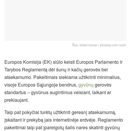
Šuo, dobermanas | pixabay.com nuotr.
Europos Komisija (EK) siūlo keisti Europos Parlamento ir
Tarybos Reglamentą dėl šunų ir kačių gerovės bei
atsekamumo. Pakeitimais siekiama užtikrinti minimalius,
visoje Europos Sąjungoje bendrus,
gyvūnų
gerovės
standartus – gyvūnus augintinius veisiant, laikant ar
prekiaujant.
Taip pat pokyčiai turėtų užtikrinti geresnį atsekamumą,
įskaitant ir prekybą jais internetinėje erdvėje. Reglamento
pakeitimai taip pat įpareigotų šalis nares skatinti gyvūnų