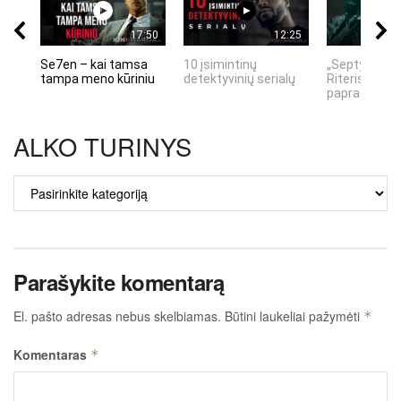
17:50
12:25
Se7en – kai tamsa
10 įsimintinų
„Septynių Ka
tampa meno kūriniu
detektyvinių serialų
Riteris" – kai
paprastumas
ALKO TURINYS
ALKO
TURINYS
Parašykite komentarą
El. pašto adresas nebus skelbiamas.
Būtini laukeliai pažymėti
*
Komentaras
*