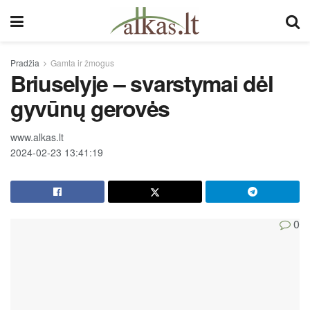
Pradžia
Gamta ir žmogus
Briuselyje – svarstymai dėl
gyvūnų gerovės
www.alkas.lt
2024-02-23 13:41:19
0