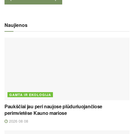
Naujienos
GAMTA IR EKOLOGIJA
Paukščiai jau peri naujose plūduriuojančiose
perimvietėse Kauno mariose
2026 08 08