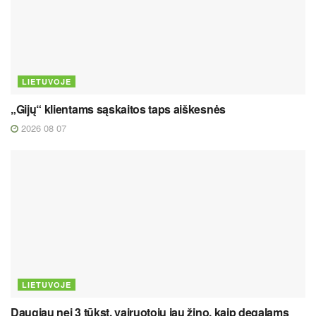
LIETUVOJE
„Gijų“ klientams sąskaitos taps aiškesnės
2026 08 07
LIETUVOJE
Daugiau nei 3 tūkst. vairuotojų jau žino, kaip degalams