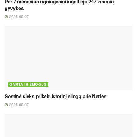
Per 7 mėnesius ugniagesiai išgelbėjo 247 žmonių
gyvybes
2026 08 07
GAMTA IR ŽMOGUS
Sostinė sieks prikelti istorinį elingą prie Neries
2026 08 07