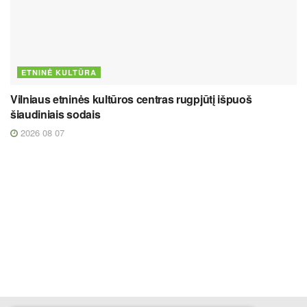
ETNINĖ KULTŪRA
Vilniaus etninės kultūros centras rugpjūtį išpuoš
šiaudiniais sodais
2026 08 07