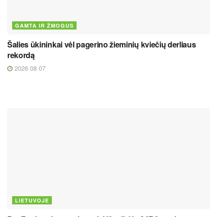
GAMTA IR ŽMOGUS
Šalies ūkininkai vėl pagerino žieminių kviečių derliaus
rekordą
2026 08 07
LIETUVOJE