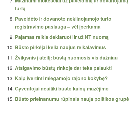
Mažinami mokesčiai už paveldimą ar dovanojamą
turtą
Paveldėto ir dovanoto nekilnojamojo turto
registravimo paslauga – vėl įperkama
Pajamas reikia deklaruoti ir už NT nuomą
Būsto pirkėjai kelia naujus reikalavimus
Žvilgsnis į ateitį: būstą nuomosis vis dažniau
Atsigavimo būstų rinkoje dar teks palaukti
Kaip įvertinti miegamojo rajono kokybę?
Gyventojai nesitiki būsto kainų mažėjimo
Būsto prieinanumu rūpinsis nauja politikos grupė