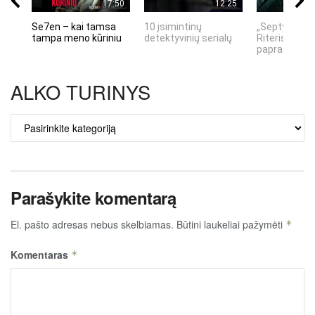
17:50
12:25
Se7en – kai tamsa
10 įsimintinų
„Septynių Ka
tampa meno kūriniu
detektyvinių serialų
Riteris" – kai
paprastumas
ALKO TURINYS
ALKO
TURINYS
Parašykite komentarą
El. pašto adresas nebus skelbiamas.
Būtini laukeliai pažymėti
*
Komentaras
*