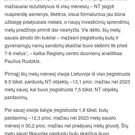
mažiausiai rezultatyvus iš visų mėnesių – NT įsigyti
nusprendę asmenys, tikėtina, visus formalumus jau būna
užbaigę praėjusiais metais, o naujų investicinių sprendimų
metų pradžioje priimti dar nesiryžta. Vis dėlto, šių metų
sausis atrodo itin kukliai – mažesni įregistruotų butų ir
gyvenamųjų namų sandorių skaičiai buvo stebimi tik prieš
7-8 metus“, – kalba Registrų centro duomenų analitikas
Paulius Rudzkis.
Pirmąjį šių metų mėnesį visoje Lietuvoje iš viso įregistruota
6,5 tūkst. parduotų NT objektų –13,1 proc. mažiau nei 2023
metų sausį, kai buvo įregistruota 7,5 tūkst. NT objektų
pardavimų.
Per sausį visoje šalyje įregistruota 1,8 tūkst. butų
pardavimų –12,3 proc. mažiau nei 2023 metų sausio
mėnesį ir 30,2 proc. mažiau nei praėjusių metų gruodį. Šių
metų sausį fiksuotas parduotų butų skaičius buvo