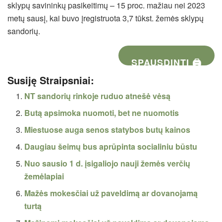
sklypų savininkų pasikeitimų – 15 proc. mažiau nei 2023
metų sausį, kai buvo įregistruota 3,7 tūkst. žemės sklypų
sandorių.
SPAUSDINTI 🖨
Susiję Straipsniai:
NT sandorių rinkoje ruduo atnešė vėsą
Butą apsimoka nuomoti, bet ne nuomotis
Miestuose auga senos statybos butų kainos
Daugiau šeimų bus aprūpinta socialiniu būstu
Nuo sausio 1 d. įsigaliojo nauji žemės verčių
žemėlapiai
Mažės mokesčiai už paveldimą ar dovanojamą
turtą