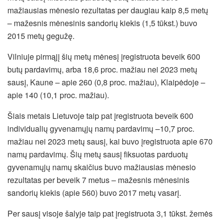
mažiausias mėnesio rezultatas per daugiau kaip 8,5 metų
– mažesnis mėnesinis sandorių kiekis (1,5 tūkst.) buvo
2015 metų gegužę.
Vilniuje pirmąjį šių metų mėnesį įregistruota beveik 600
butų pardavimų, arba 18,6 proc. mažiau nei 2023 metų
sausį, Kaune – apie 260 (0,8 proc. mažiau), Klaipėdoje –
apie 140 (10,1 proc. mažiau).
Šiais metais Lietuvoje taip pat įregistruota beveik 600
individualių gyvenamųjų namų pardavimų –10,7 proc.
mažiau nei 2023 metų sausį, kai buvo įregistruota apie 670
namų pardavimų. Šių metų sausį fiksuotas parduotų
gyvenamųjų namų skaičius buvo mažiausias mėnesio
rezultatas per beveik 7 metus – mažesnis mėnesinis
sandorių kiekis (apie 560) buvo 2017 metų vasarį.
Per sausį visoje šalyje taip pat įregistruota 3,1 tūkst. žemės