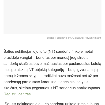
Būstas | pixabay.com, OleksandrPidvalnyi nuotr.
Šalies nekilnojamojo turto (NT) sandorių rinkoje metai
prasidėjo vangiai – bendras per mėnesį įregistruotų
sandorių skaičius buvo mažiausias per pastaruosius keletą
metų, o atskirų NT objektų kategorijų – butų, gyvenamųjų
namų ir žemės sklypų – rodikliai buvo mažesni net už per
pandemiją pirmaisiais karantino mėnesiais matytus
skaičius, skelbia įregistruotus NT sandorius analizuojantis
Registrų centras
.
„Sausis nekilnojamojo turto sandorių rinkoje įprastai būna