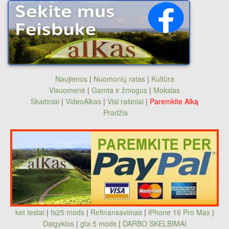
Naujienos
|
Nuomonių ratas
|
Kultūra
Visuomenė
|
Gamta ir žmogus
|
Mokslas
Skaitiniai
|
VideoAlkas
|
Visi rašiniai
|
Paremkite Alką
Pradžia
ket testai
|
fs25 mods
|
Refinansavimas
|
iPhone 16 Pro Max
|
Daigyklos
|
gta 5 mods
|
DARBO SKELBIMAI