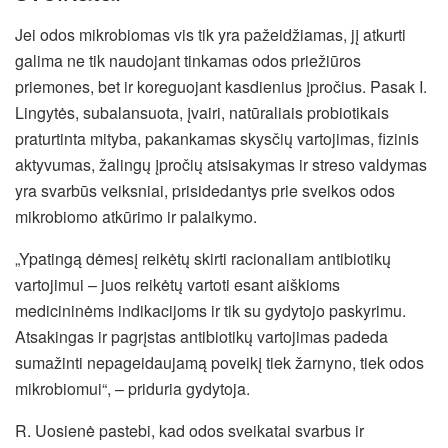
Jei odos mikrobiomas vis tik yra pažeidžiamas, jį atkurti
galima ne tik naudojant tinkamas odos priežiūros
priemones, bet ir koreguojant kasdienius įpročius. Pasak I.
Lingytės, subalansuota, įvairi, natūraliais probiotikais
praturtinta mityba, pakankamas skysčių vartojimas, fizinis
aktyvumas, žalingų įpročių atsisakymas ir streso valdymas
yra svarbūs veiksniai, prisidedantys prie sveikos odos
mikrobiomo atkūrimo ir palaikymo.
„Ypatingą dėmesį reikėtų skirti racionaliam antibiotikų
vartojimui – juos reikėtų vartoti esant aiškioms
medicininėms indikacijoms ir tik su gydytojo paskyrimu.
Atsakingas ir pagrįstas antibiotikų vartojimas padeda
sumažinti nepageidaujamą poveikį tiek žarnyno, tiek odos
mikrobiomui“, – priduria gydytoja.
R. Uosienė pastebi, kad odos sveikatai svarbus ir