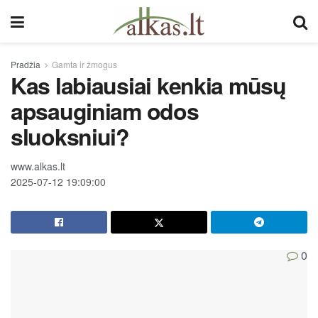
Pradžia
Gamta ir žmogus
Kas labiausiai kenkia mūsų
apsauginiam odos
sluoksniui?
www.alkas.lt
2025-07-12 19:09:00
0