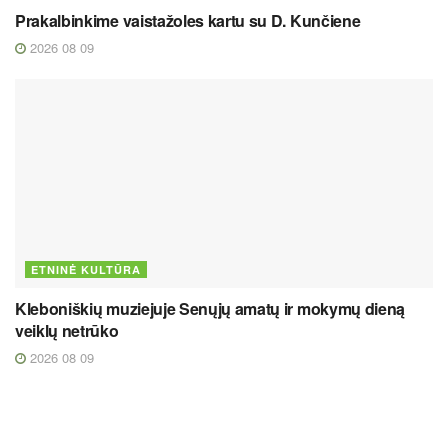
Prakalbinkime vaistažoles kartu su D. Kunčiene
2026 08 09
ETNINĖ KULTŪRA
Kleboniškių muziejuje Senųjų amatų ir mokymų dieną
veiklų netrūko
2026 08 09