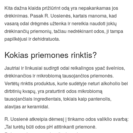
Kita dažna klaida prižiūrint odą yra nepakankamas jos
drėkinimas. Pasak R. Uosienės, kartais manoma, kad
vasarą odai drėgmės užtenka ir nereikia naudoti jokių
drėkinančių priemonių, tačiau nedrėkinant odos, ji tampa
papilkėjusi ir dehidratuota.
Kokias priemones rinktis?
Jautriai ir linkusiai sudirgti odai reikalingos ypač švelnios,
drėkinančios ir mikrobiomą tausojančios priemonės.
Vertėtų rinktis produktus, kurie sudėtyje neturi alkoholio bei
dirbtinių kvapų, yra praturtinti odos mikrobiomą
tausojančiais ingredientais, tokiais kaip pantenolis,
alavijas ar keramidai.
R. Uosienė atkreipia dėmesį į tinkamo odos valiklio svarbą:
„Tai turėtų būti odos pH atitinkanti priemonė.