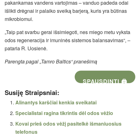
pakankamas vandens vartojimas – vanduo padeda odai
išlikti drėgnai ir palaiko sveiką barjerą, kuris yra būtinas
mikrobiomui.
„Taip pat svarbu gerai išsimiegoti, nes miego metu vyksta
odos regeneracija ir imuninės sistemos balansavimas“, –
pataria R. Uosienė.
Parengta pagal „Tamro Baltics“ pranešimą
SPAUSDINTI 🖨
Susiję Straipsniai:
Alinantys karščiai kenkia sveikatai
Specialistai ragina tikrintis dėl odos vėžio
Kovai prieš odos vėžį pasitelkė išmaniuosius
telefonus