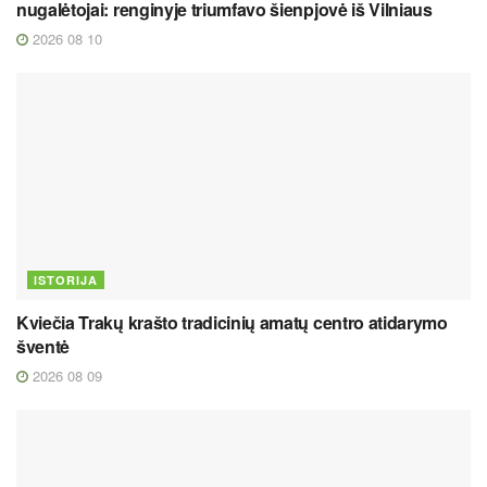
nugalėtojai: renginyje triumfavo šienpjovė iš Vilniaus
2026 08 10
ISTORIJA
Kviečia Trakų krašto tradicinių amatų centro atidarymo
šventė
2026 08 09