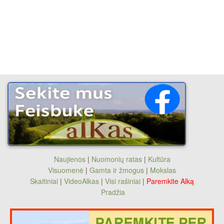
Naujienos
|
Nuomonių ratas
|
Kultūra
Visuomenė
|
Gamta ir žmogus
|
Mokslas
Skaitiniai
|
VideoAlkas
|
Visi rašiniai
|
Paremkite Alką
Pradžia