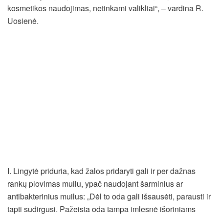
kosmetikos naudojimas, netinkami valikliai“, – vardina R.
Uosienė.
I. Lingytė priduria, kad žalos pridaryti gali ir per dažnas
rankų plovimas muilu, ypač naudojant šarminius ar
antibakterinius muilus: „Dėl to oda gali išsausėti, parausti ir
tapti sudirgusi. Pažeista oda tampa imlesnė išoriniams