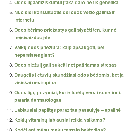
Odos ilgaamžiškumui įtaką daro ne tik genetika
Nuo šiol konsultuotis dėl odos vėžio galima ir
internetu
Odos bėrimo priežastys gali slypėti ten, kur nė
neįsivaizduojate
Vaikų odos priežiūra: kaip apsaugoti, bet
nepersistengiant?
Odos niežulį gali sukelti net patiriamas stresas
Daugelis lietuvių skundžiasi odos bėdomis, bet ja
visiškai nesirūpina
Odos ligų požymiai, kurie turėtų versti sunerimti:
pataria dermatologas
Labiausiai paplitęs parazitas pasaulyje – spalinė
Kokių vitaminų labiausiai reikia vaikams?
Kodėl ant mūsų rankų tarpsta bakterijos?