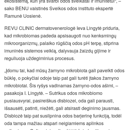
ekosistemą, kuri yra svarbi odos sveikatai ir imunitetui“, –
sako BENU vaistinės Sveikos odos instituto ekspertė
Ramunė Uosienė.
REVU CLINIC dermatovenerologė Ieva Lingytė priduria,
kad mikrobiomas padeda apsisaugoti nuo kenksmingų
mikroorganizmų, palaiko rūgščią odos pH terpę, stiprina
imuninės sistemos veiklą, dalyvauja žaizdų gijime ir
reguliuoja uždegiminius procesus.
„Įdomu tai, kad mūsų žarnyno mikrobiota gali paveikti odos
būklę, o pokyčiai odoje taip pat gali turėti įtakos žarnyno
mikrobiotai. Šis ryšys vadinamas žarnyno-odos ašimi, –
pasakoja I. Lingytė. – Sutrikus odos mikrobiomo
pusiausvyrai, pasireiškus disbiozei, oda gali parausti,
išsausėti, patinti, niežėti, gali atsirasti deginimo jausmas.
Disbiozė taip pat susilpnina odos barjerinę funkciją, todėl
oda tampa mažiau atspari neigiamiems aplinkos