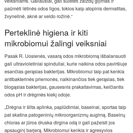
veiksniams. Galiausiai, gali sulėtėti žaizdų gijimas ir
paūmėti lėtinės odos ligos, tokios kaip atopinis dermatitas,
žvynelinė, aknė ar veido rožinė.“
Perteklinė higiena ir kiti
mikrobiomui žalingi veiksniai
Pasak R. Uosienės, vasarą odos mikrobiomą išbalansuoti
gali ultravioletiniai spinduliai, kurie naikina odos paviršiuje
esančias gerąsias bakterijas. Mikrobiomui taip pat kenkia
antibakterinės priemonės, naikinančios tiek gerąsias, tiek
blogąsias bakterijas, gausesnis prakaitavimas, keičiantis
odos pH ir drėgmės kiekį odoje.
„Drėgna ir šilta aplinka, paplūdimiai, baseinai, sportas taip
pat skatina patogeninių mikroorganizmų augimą. Baseinų
chloras ar jūros druska dirgina odą ir gali pažeisti jos
apsauginį barjerą. Mikrobiomui kenkia ir agresyvios