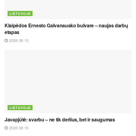
LIETUVOJE
Klaipėdos Ernesto Galvanausko bulvare – naujas darbų
etapas
2026 08 10
LIETUVOJE
Javapjūtė: svarbu – ne tik derlius, bet ir saugumas
2026 08 10