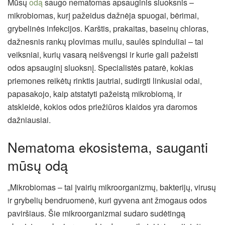
Mūsų
odą
saugo nematomas apsauginis sluoksnis –
mikrobiomas, kurį pažeidus dažnėja spuogai, bėrimai,
grybelinės infekcijos. Karštis, prakaitas, baseinų chloras,
dažnesnis rankų plovimas muilu, saulės spinduliai – tai
veiksniai, kurių vasarą neišvengsi ir kurie gali pažeisti
odos apsauginį sluoksnį. Specialistės patarė, kokias
priemones reikėtų rinktis jautriai, sudirgti linkusiai odai,
papasakojo, kaip atstatyti pažeistą mikrobiomą, ir
atskleidė, kokios odos priežiūros klaidos yra daromos
dažniausiai.
Nematoma ekosistema, sauganti
mūsų odą
„Mikrobiomas – tai įvairių mikroorganizmų, bakterijų, virusų
ir grybelių bendruomenė, kuri gyvena ant žmogaus odos
paviršiaus. Šie mikroorganizmai sudaro sudėtingą