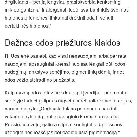
dirgikliams – per ją lengviau prasiskverbia kenksmingi
mikroorganizmai ir alergenai, todėl svarbu rinktis švelnias
higienos priemones, tinkamai drėkinti odą ir vengti
perteklinės higienos.“
Dažnos odos priežiūros klaidos
R. Uosienė pastebi, kad visai nenaudojami arba per retai
naudojami apsauginiai kremai nuo saulės gali būti odos
nudegimų, ankstyvo senėjimo, pigmentinių dėmių ir net
odos vėžio atsiradimo priežastis.
Kaip dažną odos priežiūros klaidą ji įvardija ir priemonių,
sudėtyje turinčių stiprias rūgščių ar retinolio koncentracijas,
naudojimą ryte: „Geriausia tokias priemones naudoti
vakare, o ryte odą tepti apsauginiu kremu nuo saulės.
Priešingu atveju, galima stipriai sudirginti odą ir iššaukti
uždegimines reakcijas bei padidėjusią pigmentaciją.“