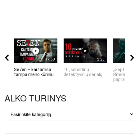
17:50
12:25
Se7en – kai tamsa
10 įsimintinų
„Septynių Ka
tampa meno kūriniu
detektyvinių serialų
Riteris" – kai
paprastumas
ALKO TURINYS
ALKO
TURINYS