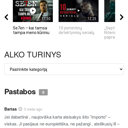
17:50
12:25
Se7en – kai tamsa
10 įsimintinų
„Septynių Ka
tampa meno kūriniu
detektyvinių serialų
Riteris" – kai
paprastumas
ALKO TURINYS
ALKO
TURINYS
Pastabos
6
Bartas
3 metai ago
Jei dabartinė , naujoviška karta atsisakys šito ”importo” –
viskas. Ji pasijaus ne europietiška, ne pažangi , atsilikusių lll –