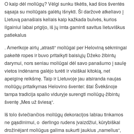
O kaip dėl moliūgų? Vėlgi sunku tikėtis, kad šios šventės
sąsaja su moliūgais galėtų išnykti. Ši daržovė atkeliavo į
Lietuvą panašiais keliais kaip kažkada bulvės, kurios
ilgainiui labai prigijo, iš jų imta gaminti savitus lietuviškus
patiekalus
. Amerikoje airių „atrasti“ moliūgai per Heloviną sėkmingai
pakeitė ropes ir buvo pritaikyti baisiųjų Džeko žibintų
darymui, nors seniau moliūgai dėl savo panašumo į saulę
vietos indėnams galėjo turėti ir visiškai kitokią, net
apeiginę reikšmę. Taip ir Lietuvoje jau atsiranda naujas
moliūgų pritaikymas Helovino šventei: štai Švėkšnoje
tampa tradicija spalio viduryje surengti moliūgų-žibintų
šventę „Mes už šviesą“.
Iš tolo šviečiančios moliūgų dekoracijos labiau tinkamos
ne gąsdinimui, o derlingo rudens įvaizdžiui, kūrybiškai
drožinėjant moliūgus galima sukurti jaukius „namelius“,