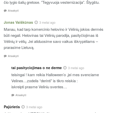
čio lygio šalių gretose. ”Tegyvuoja vesternizacija”. Šlygštu.
Atsakyti
Jonas Vaiškūnas
3 metai ago
Manau, kad tarp komercinio helovino ir Vėlinių jokios dermės
būti negali. Helovinas tai Vėlinių parodija, pasityčiojimas iš
Vėlinių ir vėlių. Jei atiduosime savo vaikus iškrypėliams –
prarasime Lietuvą.
Atsakyti
tai pasityciojimas o ne derme
3 metai ago
teisingai ! kam reikia Halloween’o ,jei mes svenciame
Velines…zodelis “derinti” is tikro reiskia :
iskreipti prasme Veliniu sventes…
Atsakyti
Pajūrietis
3 metai ago