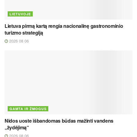
LIETUVOJE
Lietuva pirmą kartą rengia nacionalinę gastronominio
turizmo strategiją
2026 08 06
GAMTA IR ŽMOGUS
Nidos uoste išbandomas būdas mažinti vandens
„žydėjimą“
2026 08 06