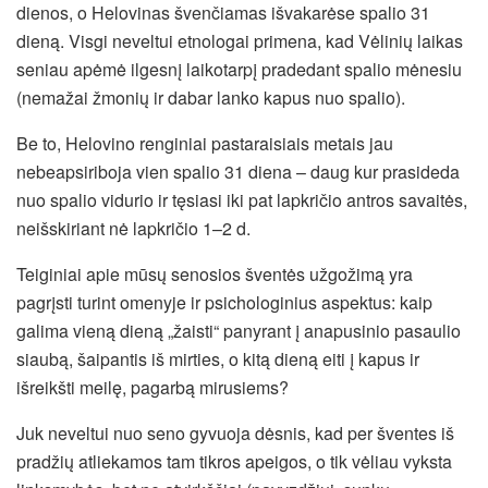
dienos, o Helovinas švenčiamas išvakarėse spalio 31
dieną. Visgi neveltui etnologai primena, kad Vėlinių laikas
seniau apėmė ilgesnį laikotarpį pradedant spalio mėnesiu
(nemažai žmonių ir dabar lanko kapus nuo spalio).
Be to, Helovino renginiai pastaraisiais metais jau
nebeapsiriboja vien spalio 31 diena – daug kur prasideda
nuo spalio vidurio ir tęsiasi iki pat lapkričio antros savaitės,
neišskiriant nė lapkričio 1–2 d.
Teiginiai apie mūsų senosios šventės užgožimą yra
pagrįsti turint omenyje ir psichologinius aspektus: kaip
galima vieną dieną „žaisti“ panyrant į anapusinio pasaulio
siaubą, šaipantis iš mirties, o kitą dieną eiti į kapus ir
išreikšti meilę, pagarbą mirusiems?
Juk neveltui nuo seno gyvuoja dėsnis, kad per šventes iš
pradžių atliekamos tam tikros apeigos, o tik vėliau vyksta