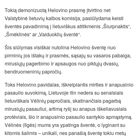
Tokią demonizuotą Helovino prasmę įtvirtino net
Valstybinė lietuvių kalbos komisija, pasiūlydama keisti
šventės pavadinimą į lietuviškus atitikmenis „Šiurpnaktis“,
„Šmėklinės“ ar „Vaiduoklių šventė“.
Šis siūlymas visiškai nutolina Helovino šventę nuo
pirminių jos ištakų ir prasmės, sąsajų su vasaros pabaiga,
mirusiųjų pagerbimo ir apsaugos nuo piktųjų dvasių,
bendruomeninių papročių.
Toks Helovino pavidalas, iškreipiantis mirties ir anapusinio
pasaulio suvokimą, Lietuvoje itin nedera su senaisiais
lietuviškais Vėlinių papročiais, skatinančiais pagarbą
mirusiųjų pasauliui, artimą ryšį su anapus iškeliavusiais
protėviais, šio ir anapusinio pasaulio santykio apmąstymą.
Vėlinės (Ilgės) mums yra ypatinga šventė, o lyginant su
kitomis šalimis – unikali, nes panašią šventę tokiu metų