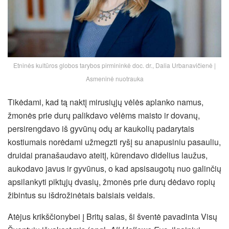
Etninės kultūros globos tarybos pirmininkė doc. dr., Dalia Urbanavičienė |
Asmeninė nuotrauka
Tikėdami, kad tą naktį mirusiųjų vėlės aplanko namus,
žmonės prie durų palikdavo vėlėms maisto ir dovanų,
persirengdavo iš gyvūnų odų ar kaukolių padarytais
kostiumais norėdami užmegzti ryšį su anapusiniu pasauliu,
druidai pranašaudavo ateitį, kūrendavo didelius laužus,
aukodavo javus ir gyvūnus, o kad apsisaugotų nuo galinčių
apsilankyti piktųjų dvasių, žmonės prie durų dėdavo ropių
žibintus su išdrožinėtais baisiais veidais.
Atėjus krikščionybei į Britų salas, ši šventė pavadinta Visų