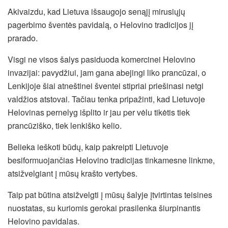
Akivaizdu, kad Lietuva išsaugojo senąjį mirusiųjų
pagerbimo šventės pavidalą, o Helovino tradicijos jį
prarado.
Visgi ne visos šalys pasiduoda komercinei Helovino
invazijai: pavydžiui, jam gana abejingi liko prancūzai, o
Lenkijoje šiai atneštinei šventei stipriai priešinasi netgi
valdžios atstovai. Tačiau tenka pripažinti, kad Lietuvoje
Helovinas pernelyg išplito ir jau per vėlu tikėtis tiek
prancūziško, tiek lenkiško kelio.
Belieka ieškoti būdų, kaip pakreipti Lietuvoje
besiformuojančias Helovino tradicijas tinkamesne linkme,
atsižvelgiant į mūsų krašto vertybes.
Taip pat būtina atsižvelgti į mūsų šalyje įtvirtintas teisines
nuostatas, su kuriomis gerokai prasilenka šiurpinantis
Helovino pavidalas.