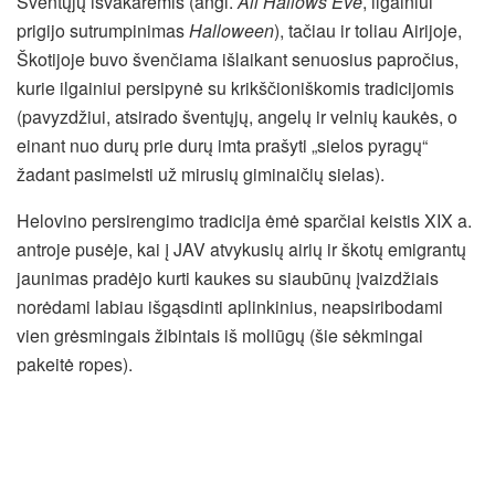
Šventųjų išvakarėmis (angl.
All Hallows Eve
, ilgainiui
prigijo sutrumpinimas
Halloween
), tačiau ir toliau Airijoje,
Škotijoje buvo švenčiama išlaikant senuosius papročius,
kurie ilgainiui persipynė su krikščioniškomis tradicijomis
(pavyzdžiui, atsirado šventųjų, angelų ir velnių kaukės, o
einant nuo durų prie durų imta prašyti „sielos pyragų“
žadant pasimelsti už mirusių giminaičių sielas).
Helovino persirengimo tradicija ėmė sparčiai keistis XIX a.
antroje pusėje, kai į JAV atvykusių airių ir škotų emigrantų
jaunimas pradėjo kurti kaukes su siaubūnų įvaizdžiais
norėdami labiau išgąsdinti aplinkinius, neapsiribodami
vien grėsmingais žibintais iš moliūgų (šie sėkmingai
pakeitė ropes).