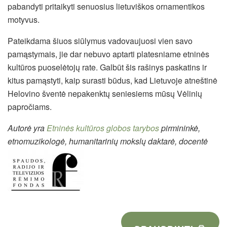
pabandyti pritaikyti senuosius lietuviškos ornamentikos
motyvus.
Pateikdama šiuos siūlymus vadovaujuosi vien savo
pamąstymais, jie dar nebuvo aptarti platesniame etninės
kultūros puoselėtojų rate. Galbūt šis rašinys paskatins ir
kitus pamąstyti, kaip surasti būdus, kad Lietuvoje atneštinė
Helovino šventė nepakenktų seniesiems mūsų Vėlinių
papročiams.
Autorė yra
Etninės kultūros globos tarybos
pirmininkė,
etnomuzikologė, humanitarinių mokslų daktarė, docentė