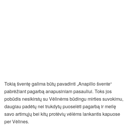
Tokią šventę galima būtų pavadinti „Anapilio švente“
pabrėžiant pagarbą anapusiniam pasauliui. Toks jos
pobūdis nesikirstų su Vėlinėms būdingu mirties suvokimu,
daugiau padėtų nei trukdytų puoselėti pagarbą ir meilę
savo artimųjų bei kitų protėvių vėlėms lankantis kapuose
per Vėlines.