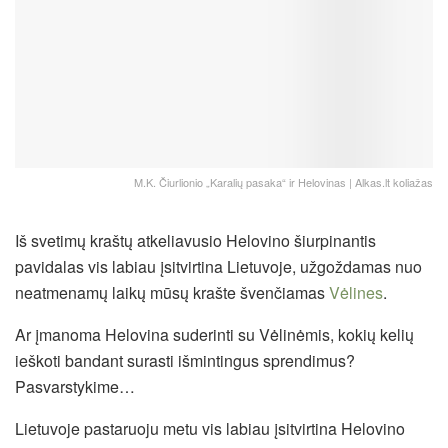
M.K. Čiurlionio „Karalių pasaka“ ir Helovinas | Alkas.lt koliažas
Iš svetimų kraštų atkeliavusio Helovino šiurpinantis
pavidalas vis labiau įsitvirtina Lietuvoje, užgoždamas nuo
neatmenamų laikų mūsų krašte švenčiamas
Vėlines
.
Ar įmanoma Helovina suderinti su Vėlinėmis, kokių kelių
ieškoti bandant surasti išmintingus sprendimus?
Pasvarstykime…
Lietuvoje pastaruoju metu vis labiau įsitvirtina Helovino