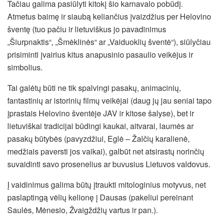
Tačiau galima pasiūlyti kitokį šio karnavalo pobūdį.
Atmetus baimę ir siaubą keliančius įvaizdžius per Helovino
šventę (tuo pačiu ir lietuviškus jo pavadinimus
„Šiurpnaktis“, „Šmėklinės“ ar „Vaiduoklių šventė“), siūlyčiau
prisiminti įvairius kitus anapusinio pasaulio veikėjus ir
simbolius.
Tai galėtų būti ne tik spalvingi pasakų, animacinių,
fantastinių ar istorinių filmų veikėjai (daug jų jau seniai tapo
įprastais Helovino šventėje JAV ir kitose šalyse), bet ir
lietuviškai tradicijai būdingi kaukai, aitvarai, laumės ar
pasakų būtybės (pavyzdžiui, Eglė – Žalčių karalienė,
medžiais paversti jos vaikai), galbūt net atsirastų norinčių
suvaidinti savo prosenelius ar buvusius Lietuvos valdovus.
Į vaidinimus galima būtų įtraukti mitologinius motyvus, net
paslaptingą vėlių kelionę į Dausas (pakeliui pereinant
Saulės, Mėnesio, Žvaigždžių vartus ir pan.).