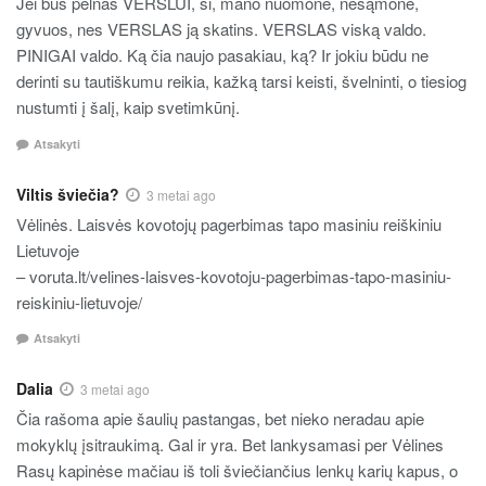
Jei bus pelnas VERSLUI, ši, mano nuomone, nesąmonė,
gyvuos, nes VERSLAS ją skatins. VERSLAS viską valdo.
PINIGAI valdo. Ką čia naujo pasakiau, ką? Ir jokiu būdu ne
derinti su tautiškumu reikia, kažką tarsi keisti, švelninti, o tiesiog
nustumti į šalį, kaip svetimkūnį.
Atsakyti
Viltis šviečia?
3 metai ago
Vėlinės. Laisvės kovotojų pagerbimas tapo masiniu reiškiniu
Lietuvoje
– voruta.lt/velines-laisves-kovotoju-pagerbimas-tapo-masiniu-
reiskiniu-lietuvoje/
Atsakyti
Dalia
3 metai ago
Čia rašoma apie šaulių pastangas, bet nieko neradau apie
mokyklų įsitraukimą. Gal ir yra. Bet lankysamasi per Vėlines
Rasų kapinėse mačiau iš toli šviečiančius lenkų karių kapus, o