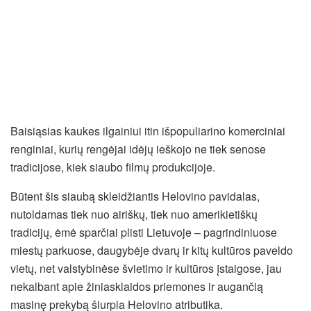
Baisiąsias kaukes ilgainiui itin išpopuliarino komerciniai
renginiai, kurių rengėjai idėjų ieškojo ne tiek senose
tradicijose, kiek siaubo filmų produkcijoje.
Būtent šis siaubą skleidžiantis Helovino pavidalas,
nutoldamas tiek nuo airiškų, tiek nuo amerikietiškų
tradicijų, ėmė sparčiai plisti Lietuvoje – pagrindiniuose
miestų parkuose, daugybėje dvarų ir kitų kultūros paveldo
vietų, net valstybinėse švietimo ir kultūros įstaigose, jau
nekalbant apie žiniasklaidos priemones ir augančią
masinę prekybą šiurpia Helovino atributika.