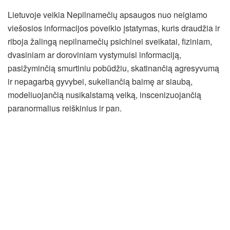
Lietuvoje veikia Nepilnamečių apsaugos nuo neigiamo
viešosios informacijos poveikio įstatymas, kuris draudžia ir
riboja žalingą nepilnamečių psichinei sveikatai, fiziniam,
dvasiniam ar doroviniam vystymuisi informaciją,
pasižyminčią smurtiniu pobūdžiu, skatinančią agresyvumą
ir nepagarbą gyvybei, sukeliančią baimę ar siaubą,
modeliuojančią nusikalstamą veiką, inscenizuojančią
paranormalius reiškinius ir pan.