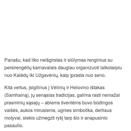
Panašu, kad liko neišgirstas ir siūlymas renginius su
persirengėlių karnavalais daugiau organizuoti laikotarpiu
nuo Kalėdų iki Užgavėnių, kaip įprasta nuo seno.
Kita vertus, įsigilinus į Vėlinių ir Helovino ištakas
(Samhainą), jų senąsias tradicijas, galima rasti nemažai
prasminių sąsajų – abiems šventėms buvo būdingos
vaišės, aukos mirusiems, ugnies simbolika, derliaus
motyvai, siekis užmegzti ryšį tarp šio ir anapusinio
pasaulio.