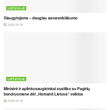
LIETUVOJE
Slaugytojams – daugiau savarankiškumo
2026 08 06
LIETUVOJE
Ministrė ir aplinkosaugininkai susitiko su Pagirių
bendruomene dėl „Homanit Lietuva“ veiklos
2026 08 06