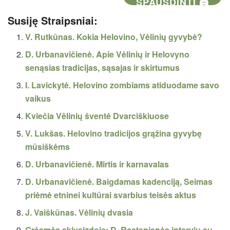
SPAUSDINTI 🖨
Susiję Straipsniai:
V. Rutkūnas. Kokia Helovino, Vėlinių gyvybė?
D. Urbanavičienė. Apie Vėlinių ir Helovyno
senąsias tradicijas, sąsajas ir skirtumus
I. Lavickytė. Helovino zombiams atiduodame savo
vaikus
Kviečia Vėlinių šventė Dvarciškiuose
V. Lukšas. Helovino tradicijos grąžina gyvybę
mūsiškėms
D. Urbanavičienė. Mirtis ir karnavalas
D. Urbanavičienė. Baigdamas kadenciją, Seimas
priėmė etninei kultūrai svarbius teisės aktus
J. Vaiškūnas. Vėlinių dvasia
Grėsmės akivaizdoje: D. Rastenienės interviu su