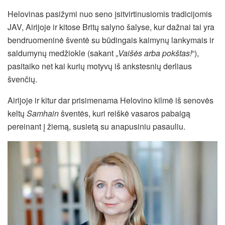
Helovinas pasižymi nuo seno įsitvirtinusiomis tradicijomis
JAV, Airijoje ir kitose Britų salyno šalyse, kur dažnai tai yra
bendruomeninė šventė su būdingais kaimynų lankymais ir
saldumynų medžiokle (sakant „
Vaišės arba pokštas!
“),
pasitaiko net kai kurių motyvų iš ankstesnių derliaus
švenčių.
Airijoje ir kitur dar prisimenama Helovino kilmė iš senovės
keltų
Samhain
šventės, kuri reiškė vasaros pabaigą
pereinant į žiemą, susietą su anapusiniu pasauliu.