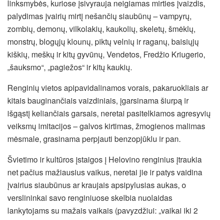
linksmybės, kuriose įsivyrauja neigiamas mirties įvaizdis,
palydimas įvairių mirtį nešančių siaubūnų – vampyrų,
zombių, demonų, vilkolakių, kaukolių, skeletų, šmėklų,
monstrų, blogųjų klounų, piktų velnių ir raganų, baisiųjų
kiškių, meškų ir kitų gyvūnų, Vendetos, Fredžio Kriugerio,
„šauksmo“, „pagiežos“ ir kitų kaukių.
Renginių vietos apipavidalinamos vorais, pakaruokliais ar
kitais bauginančiais vaizdiniais, įgarsinama šiurpą ir
išgąstį keliančiais garsais, neretai pasitelkiamos agresyvių
veiksmų imitacijos – galvos kirtimas, žmogienos malimas
mėsmale, grasinama perpjauti benzopjūklu ir pan.
Švietimo ir kultūros įstaigos į Helovino renginius įtraukia
net pačius mažiausius vaikus, neretai jie ir patys vaidina
įvairius siaubūnus ar kraujais apsipylusias aukas, o
verslininkai savo renginiuose skelbia nuolaidas
lankytojams su mažais vaikais (pavyzdžiui: „vaikai iki 2