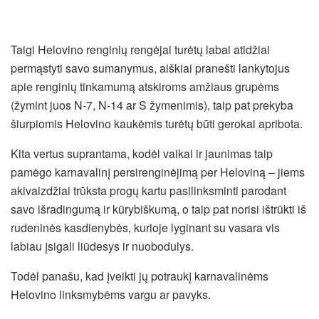
Taigi Helovino renginių rengėjai turėtų labai atidžiai
permąstyti savo sumanymus, aiškiai pranešti lankytojus
apie renginių tinkamumą atskiroms amžiaus grupėms
(žymint juos N-7, N-14 ar S žymenimis), taip pat prekyba
šiurpiomis Helovino kaukėmis turėtų būti gerokai apribota.
Kita vertus suprantama, kodėl vaikai ir jaunimas taip
pamėgo karnavalinį persirenginėjimą per Heloviną – jiems
akivaizdžiai trūksta progų kartu pasilinksminti parodant
savo išradingumą ir kūrybiškumą, o taip pat norisi ištrūkti iš
rudeninės kasdienybės, kurioje lyginant su vasara vis
labiau įsigali liūdesys ir nuobodulys.
Todėl panašu, kad įveikti jų potraukį karnavalinėms
Helovino linksmybėms vargu ar pavyks.