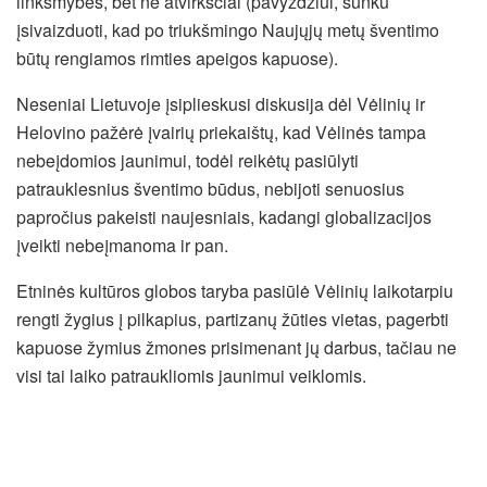
linksmybės, bet ne atvirkščiai (pavyzdžiui, sunku
įsivaizduoti, kad po triukšmingo Naujųjų metų šventimo
būtų rengiamos rimties apeigos kapuose).
Neseniai Lietuvoje įsiplieskusi diskusija dėl Vėlinių ir
Helovino pažėrė įvairių priekaištų, kad Vėlinės tampa
nebeįdomios jaunimui, todėl reikėtų pasiūlyti
patrauklesnius šventimo būdus, nebijoti senuosius
papročius pakeisti naujesniais, kadangi globalizacijos
įveikti nebeįmanoma ir pan.
Etninės kultūros globos taryba pasiūlė Vėlinių laikotarpiu
rengti žygius į pilkapius, partizanų žūties vietas, pagerbti
kapuose žymius žmones prisimenant jų darbus, tačiau ne
visi tai laiko patraukliomis jaunimui veiklomis.