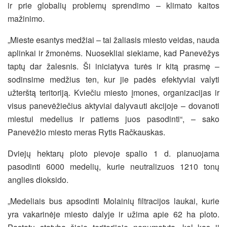
ir prie globalių problemų sprendimo – klimato kaitos
mažinimo.
„Mieste esantys medžiai – tai žaliasis miesto veidas, nauda
aplinkai ir žmonėms. Nuosekliai siekiame, kad Panevėžys
taptų dar žalesnis. Ši iniciatyva turės ir kitą prasmę –
sodinsime medžius ten, kur jie padės efektyviai valyti
užterštą teritoriją. Kviečiu miesto įmones, organizacijas ir
visus panevėžiečius aktyviai dalyvauti akcijoje – dovanoti
miestui medelius ir patiems juos pasodinti“, – sako
Panevėžio miesto meras Rytis Račkauskas.
Dviejų hektarų ploto pievoje spalio 1 d. planuojama
pasodinti 6000 medelių, kurie neutralizuos 1210 tonų
anglies dioksido.
„Medeliais bus apsodinti Molainių filtracijos laukai, kurie
yra vakarinėje miesto dalyje ir užima apie 62 ha ploto.