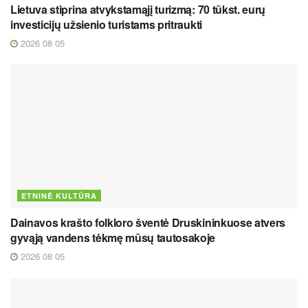
Lietuva stiprina atvykstamąjį turizmą: 70 tūkst. eurų
investicijų užsienio turistams pritraukti
2026 08 05
ETNINĖ KULTŪRA
Dainavos krašto folkloro šventė Druskininkuose atvers
gyvąją vandens tėkmę mūsų tautosakoje
2026 08 05