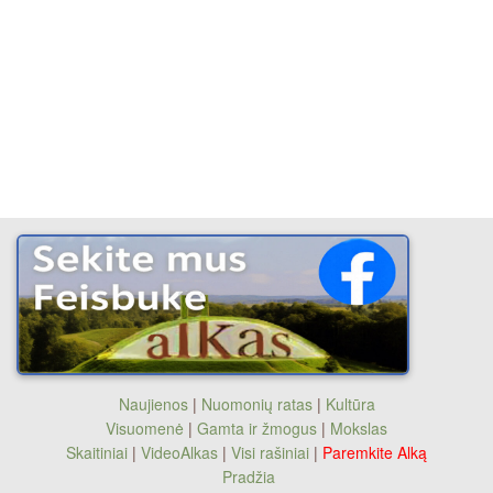
Naujienos
|
Nuomonių ratas
|
Kultūra
Visuomenė
|
Gamta ir žmogus
|
Mokslas
Skaitiniai
|
VideoAlkas
|
Visi rašiniai
|
Paremkite Alką
Pradžia