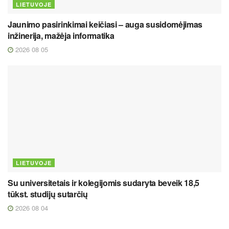
LIETUVOJE
Jaunimo pasirinkimai keičiasi – auga susidomėjimas
inžinerija, mažėja informatika
2026 08 05
LIETUVOJE
Su universitetais ir kolegijomis sudaryta beveik 18,5
tūkst. studijų sutarčių
2026 08 04