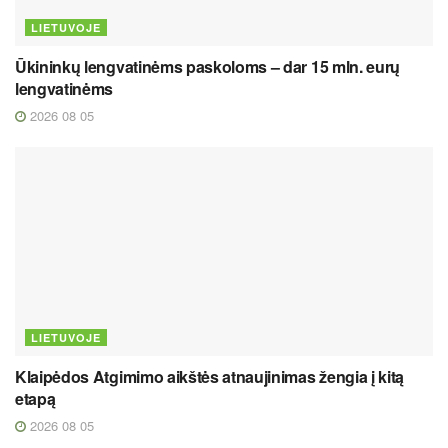
LIETUVOJE
Ūkininkų lengvatinėms paskoloms – dar 15 mln. eurų
lengvatinėms
2026 08 05
LIETUVOJE
Klaipėdos Atgimimo aikštės atnaujinimas žengia į kitą
etapą
2026 08 05