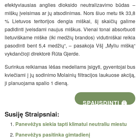
efektyviausias anglies dioksido neutralizavimo būdas –
miškų įveisimas ar jų atsodinimas. Nors šiuo metu tik 33,8
% Lietuvos teritorijos dengia miškai, šį skaičių galime
padidinti įveisdami naujus miškus. Vienai tonai absorbuoti
lietuviškame miške (iki medžių brandos) vidutiniškai reikia
pasodinti bent 5,4 medžių“, – pasakoja VšĮ „Myliu mišką“
vykdančioji direktorė Rūta Gjerde.
Surinkus reikiamas lėšas medeliams įsigyti, gyventojai bus
kviečiami į jų sodinimo Molainių filtracijos laukuose akciją,
ji planuojama spalio 1 dieną.
SPAUSDINTI 🖨
Susiję Straipsniai:
Panevėžys siekia tapti klimatui neutraliu miestu
Panevėžys pasitinka gimtadienį