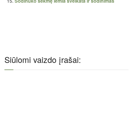
Sodinuko sėkmę lemia sveikata ir sodinimas
Siūlomi vaizdo įrašai: