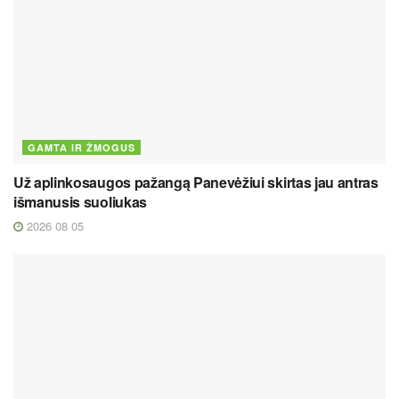
GAMTA IR ŽMOGUS
Už aplinkosaugos pažangą Panevėžiui skirtas jau antras
išmanusis suoliukas
2026 08 05