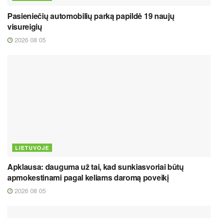
Pasieniečių automobilių parką papildė 19 naujų
visureigių
2026 08 05
LIETUVOJE
Apklausa: dauguma už tai, kad sunkiasvoriai būtų
apmokestinami pagal keliams daromą poveikį
2026 08 05