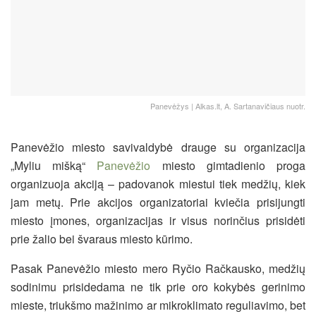
Panevėžys | Alkas.lt, A. Sartanavičiaus nuotr.
Panevėžio miesto savivaldybė drauge su organizacija
„Myliu mišką“
Panevėžio
miesto gimtadienio proga
organizuoja akciją – padovanok miestui tiek medžių, kiek
jam metų. Prie akcijos organizatoriai kviečia prisijungti
miesto įmones, organizacijas ir visus norinčius prisidėti
prie žalio bei švaraus miesto kūrimo.
Pasak Panevėžio miesto mero Ryčio Račkausko, medžių
sodinimu prisidedama ne tik prie oro kokybės gerinimo
mieste, triukšmo mažinimo ar mikroklimato reguliavimo, bet