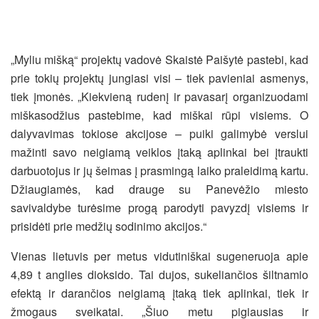
„Myliu mišką“ projektų vadovė Skaistė Paišytė pastebi, kad
prie tokių projektų jungiasi visi – tiek pavieniai asmenys,
tiek įmonės. „Kiekvieną rudenį ir pavasarį organizuodami
miškasodžius pastebime, kad miškai rūpi visiems. O
dalyvavimas tokiose akcijose – puiki galimybė verslui
mažinti savo neigiamą veiklos įtaką aplinkai bei įtraukti
darbuotojus ir jų šeimas į prasmingą laiko praleidimą kartu.
Džiaugiamės, kad drauge su Panevėžio miesto
savivaldybe turėsime progą parodyti pavyzdį visiems ir
prisidėti prie medžių sodinimo akcijos.“
Vienas lietuvis per metus vidutiniškai sugeneruoja apie
4,89 t anglies dioksido. Tai dujos, sukeliančios šiltnamio
efektą ir darančios neigiamą įtaką tiek aplinkai, tiek ir
žmogaus sveikatai. „Šiuo metu pigiausias ir