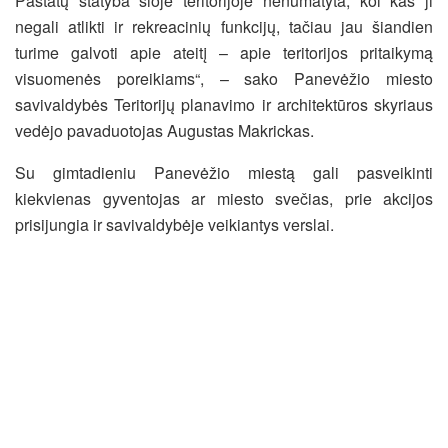
Pastatų statyba šioje teritorijoje nenumatyta, kol kas ji
negali atlikti ir rekreacinių funkcijų, tačiau jau šiandien
turime galvoti apie ateitį – apie teritorijos pritaikymą
visuomenės poreikiams“, – sako Panevėžio miesto
savivaldybės Teritorijų planavimo ir architektūros skyriaus
vedėjo pavaduotojas Augustas Makrickas.
Su gimtadieniu Panevėžio miestą gali pasveikinti
kiekvienas gyventojas ar miesto svečias, prie akcijos
prisijungia ir savivaldybėje veikiantys verslai.