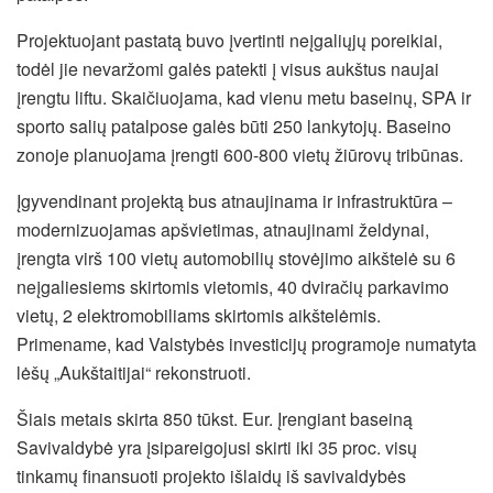
Projektuojant pastatą buvo įvertinti neįgaliųjų poreikiai,
todėl jie nevaržomi galės patekti į visus aukštus naujai
įrengtu liftu. Skaičiuojama, kad vienu metu baseinų, SPA ir
sporto salių patalpose galės būti 250 lankytojų. Baseino
zonoje planuojama įrengti 600-800 vietų žiūrovų tribūnas.
Įgyvendinant projektą bus atnaujinama ir infrastruktūra –
modernizuojamas apšvietimas, atnaujinami želdynai,
įrengta virš 100 vietų automobilių stovėjimo aikštelė su 6
neįgaliesiems skirtomis vietomis, 40 dviračių parkavimo
vietų, 2 elektromobiliams skirtomis aikštelėmis.
Primename, kad Valstybės investicijų programoje numatyta
lėšų „Aukštaitijai“ rekonstruoti.
Šiais metais skirta 850 tūkst. Eur. Įrengiant baseiną
Savivaldybė yra įsipareigojusi skirti iki 35 proc. visų
tinkamų finansuoti projekto išlaidų iš savivaldybės