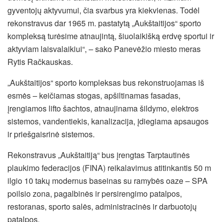
gyventojų aktyvumui, čia svarbus yra kiekvienas. Todėl
rekonstravus dar 1965 m. pastatytą „Aukštaitijos“ sporto
kompleksą turėsime atnaujintą, šiuolaikišką erdvę sportui ir
aktyviam laisvalaikiui“, – sako Panevėžio miesto meras
Rytis Račkauskas.
„Aukštaitijos“ sporto kompleksas bus rekonstruojamas iš
esmės – keičiamas stogas, apšiltinamas fasadas,
įrengiamos lifto šachtos, atnaujinama šildymo, elektros
sistemos, vandentiekis, kanalizacija, įdiegiama apsaugos
ir priešgaisrinė sistemos.
Rekonstravus „Aukštaitiją“ bus įrengtas Tarptautinės
plaukimo federacijos (FINA) reikalavimus atitinkantis 50 m
ilgio 10 takų modernus baseinas su ramybės oaze – SPA
poilsio zona, pagalbinės ir persirengimo patalpos,
restoranas, sporto salės, administracinės ir darbuotojų
patalpos.