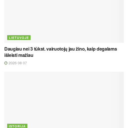
LIETUVOJE
Daugiau nei 3 tūkst. vairuotojų jau žino, kaip degalams
išleisti mažiau
2026 08 07
ISTORIJA