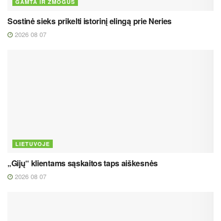
GAMTA IR ŽMOGUS
Sostinė sieks prikelti istorinį elingą prie Neries
2026 08 07
LIETUVOJE
„Gijų“ klientams sąskaitos taps aiškesnės
2026 08 07