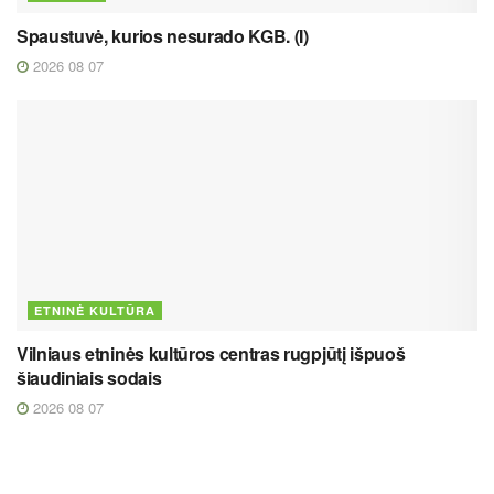
Spaustuvė, kurios nesurado KGB. (I)
2026 08 07
ETNINĖ KULTŪRA
Vilniaus etninės kultūros centras rugpjūtį išpuoš
šiaudiniais sodais
2026 08 07