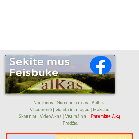
Naujienos
|
Nuomonių ratas
|
Kultūra
Visuomenė
|
Gamta ir žmogus
|
Mokslas
Skaitiniai
|
VideoAlkas
|
Visi rašiniai
|
Paremkite Alką
Pradžia