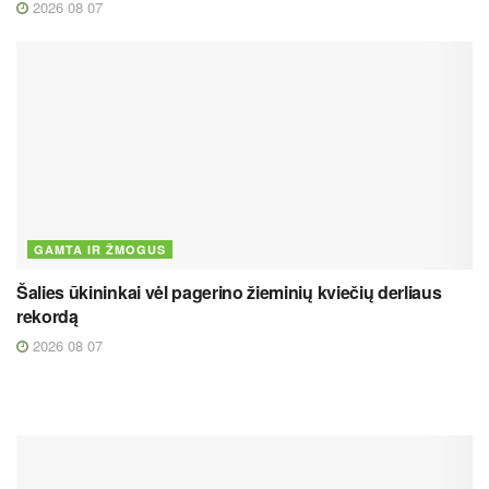
2026 08 07
GAMTA IR ŽMOGUS
Šalies ūkininkai vėl pagerino žieminių kviečių derliaus
rekordą
2026 08 07