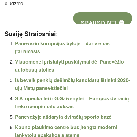
biudžeto.
SPAUSDINTI 🖨
Susiję Straipsniai:
Panevėžio korupcijos byloje – dar vienas
įtariamasis
Visuomenei pristatyti pasiūlymai dėl Panevėžio
autobusų stoties
Iš beveik penkių dešimčių kandidatų išrinkti 2020-
ųjų Metų panevėžiečiai
S.Krupeckaitei ir G.Gaivenytei – Europos dviračių
treko čempionato auksas
Panevėžyje atidaryta dviračių sporto bazė
Kauno plaukimo centre bus įrengta moderni
lankytojų apskaitos sistema