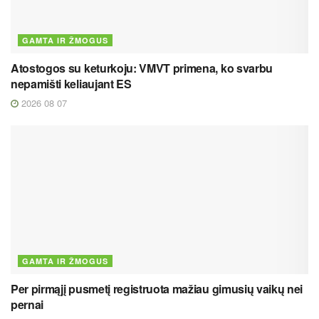
GAMTA IR ŽMOGUS
Atostogos su keturkoju: VMVT primena, ko svarbu
nepamišti keliaujant ES
2026 08 07
GAMTA IR ŽMOGUS
Per pirmąjį pusmetį registruota mažiau gimusių vaikų nei
pernai