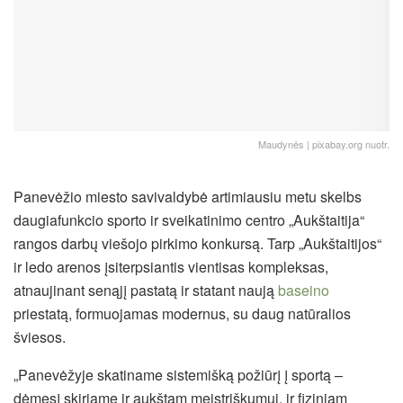
Maudynės | pixabay.org nuotr.
Panevėžio miesto savivaldybė artimiausiu metu skelbs
daugiafunkcio sporto ir sveikatinimo centro „Aukštaitija“
rangos darbų viešojo pirkimo konkursą. Tarp „Aukštaitijos“
ir ledo arenos įsiterpsiantis vientisas kompleksas,
atnaujinant senąjį pastatą ir statant naują
baseino
priestatą, formuojamas modernus, su daug natūralios
šviesos.
„Panevėžyje skatiname sistemišką požiūrį į sportą –
dėmesį skiriame ir aukštam meistriškumui, ir fiziniam