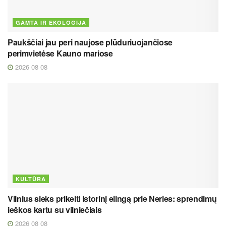
GAMTA IR EKOLOGIJA
Paukščiai jau peri naujose plūduriuojančiose
perimvietėse Kauno mariose
2026 08 08
KULTŪRA
Vilnius sieks prikelti istorinį elingą prie Neries: sprendimų
ieškos kartu su vilniečiais
2026 08 08