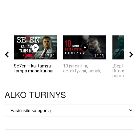
17:50
12:25
Se7en – kai tamsa
10 įsimintinų
„Septynių Ka
tampa meno kūriniu
detektyvinių serialų
Riteris" – kai
paprastumas
ALKO TURINYS
ALKO
TURINYS