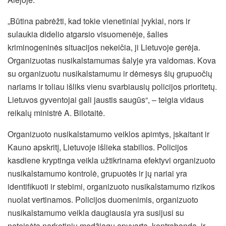
„Būtina pabrėžti, kad tokie vienetiniai įvykiai, nors ir
sulaukia didelio atgarsio visuomenėje, šalies
kriminogeninės situacijos nekeičia, ji Lietuvoje gerėja.
Organizuotas nusikalstamumas šalyje yra valdomas. Kova
su organizuotu nusikalstamumu ir dėmesys šių grupuočių
nariams ir toliau išliks vienu svarbiausių policijos prioritetų.
Lietuvos gyventojai gali jaustis saugūs“, – teigia vidaus
reikalų ministrė A. Bilotaitė.
Organizuoto nusikalstamumo veiklos apimtys, įskaitant ir
Kauno apskritį, Lietuvoje išlieka stabilios. Policijos
kasdiene kryptinga veikla užtikrinama efektyvi organizuoto
nusikalstamumo kontrolė, grupuotės ir jų nariai yra
identifikuoti ir stebimi, organizuoto nusikalstamumo rizikos
nuolat vertinamos. Policijos duomenimis, organizuoto
nusikalstamumo veikla daugiausia yra susijusi su
neteisėta narkotinių medžiagų apyvarta, kontrabanda, ir