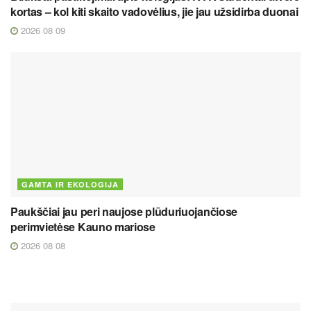
kortas – kol kiti skaito vadovėlius, jie jau užsidirba duonai
2026 08 09
GAMTA IR EKOLOGIJA
Paukščiai jau peri naujose plūduriuojančiose
perimvietėse Kauno mariose
2026 08 08