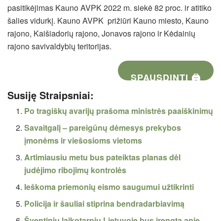
pasitikėjimas Kauno AVPK 2022 m. siekė 82 proc. ir atitiko
šalies vidurkį. Kauno AVPK prižiūri Kauno miesto, Kauno
rajono, Kaišiadorių rajono, Jonavos rajono ir Kėdainių
rajono savivaldybių teritorijas.
SPAUSDINTI 🖨
Susiję Straipsniai:
Po tragiškų avarijų prašoma ministrės paaiškinimų
Savaitgalį – pareigūnų dėmesys prekybos
įmonėms ir viešosioms vietoms
Artimiausiu metu bus pateiktas planas dėl
judėjimo ribojimų kontrolės
Ieškoma priemonių eismo saugumui užtikrinti
Policija ir šauliai stiprina bendradarbiavimą
Šventiniu laikotarpiu Lietuvoje bus įrengta apie