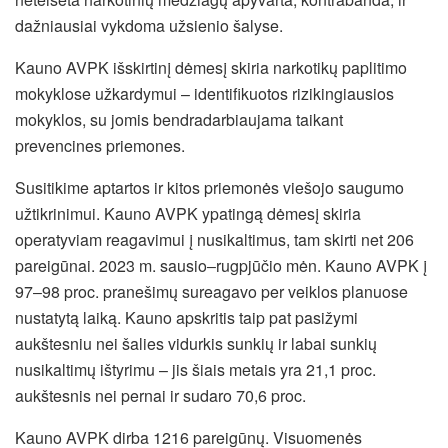
dažniausiai vykdoma užsienio šalyse.
Kauno AVPK išskirtinį dėmesį skiria narkotikų paplitimo
mokyklose užkardymui – identifikuotos rizikingiausios
mokyklos, su jomis bendradarbiaujama taikant
prevencines priemones.
Susitikime aptartos ir kitos priemonės viešojo saugumo
užtikrinimui. Kauno AVPK ypatingą dėmesį skiria
operatyviam reagavimui į nusikaltimus, tam skirti net 206
pareigūnai. 2023 m. sausio‒rugpjūčio mėn. Kauno AVPK į
97‒98 proc. pranešimų sureagavo per veiklos planuose
nustatytą laiką. Kauno apskritis taip pat pasižymi
aukštesniu nei šalies vidurkis sunkių ir labai sunkių
nusikaltimų ištyrimu – jis šiais metais yra 21,1 proc.
aukštesnis nei pernai ir sudaro 70,6 proc.
Kauno AVPK dirba 1216 pareigūnų. Visuomenės