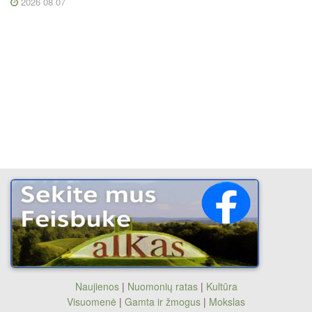
2026 08 07
Naujienos
|
Nuomonių ratas
|
Kultūra
Visuomenė
|
Gamta ir žmogus
|
Mokslas