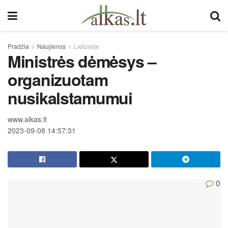
Pradžia
Naujienos
Lietuvoje
Ministrės dėmėsys –
organizuotam
nusikalstamumui
www.alkas.lt
2023-09-08 14:57:31
0