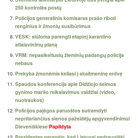
250 kontrolės postų
Policijos generalinis komisaras prašo riboti
renginius ir žmonių susibūrimus
VESK: siūloma parengti etapinį karantino
atlaisvinimų planą
VRM: nepasikeitusių žieminių padangų policija
nebaus
Prekyba žmonėmis keliasi į skaitmeninę erdvę
Spaudos konferencija apie Didžiojo šeimos
gynimo maršo reikalavimus valdžiai (video,
nuotraukos)
Policijos pajėgos paruoštos sutramdyti
nepritariančius sienos pažeidėjų apgyvendinimui
Dieveniškiese
Papildyta
Prezidentas perspėjo, kad Lietuvai nedraugiški