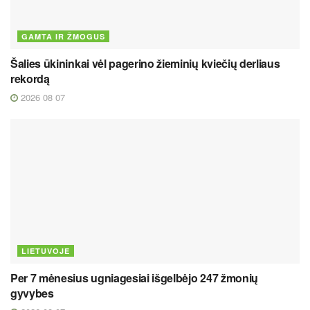
GAMTA IR ŽMOGUS
Šalies ūkininkai vėl pagerino žieminių kviečių derliaus
rekordą
2026 08 07
LIETUVOJE
Per 7 mėnesius ugniagesiai išgelbėjo 247 žmonių
gyvybes