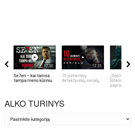
17:50
12:25
Se7en – kai tamsa
10 įsimintinų
„Septynių Ka
tampa meno kūriniu
detektyvinių serialų
Riteris" – kai
paprastumas
ALKO TURINYS
ALKO
TURINYS