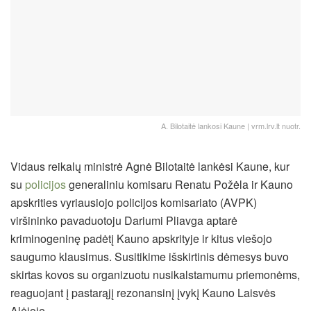
A. Bilotaitė lankosi Kaune | vrm.lrv.lt nuotr.
Vidaus reikalų ministrė Agnė Bilotaitė lankėsi Kaune, kur
su
policijos
generaliniu komisaru Renatu Požėla ir Kauno
apskrities vyriausiojo policijos komisariato (AVPK)
viršininko pavaduotoju Dariumi Pliavga aptarė
kriminogeninę padėtį Kauno apskrityje ir kitus viešojo
saugumo klausimus. Susitikime išskirtinis dėmesys buvo
skirtas kovos su organizuotu nusikalstamumu priemonėms,
reaguojant į pastarąjį rezonansinį įvykį Kauno Laisvės
Alėjoje.