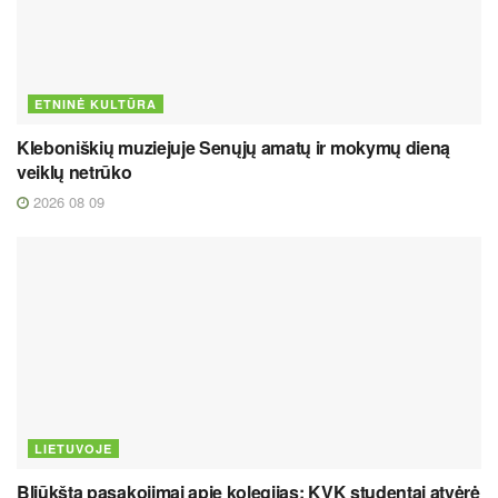
ETNINĖ KULTŪRA
Kleboniškių muziejuje Senųjų amatų ir mokymų dieną
veiklų netrūko
2026 08 09
LIETUVOJE
Bliūkšta pasakojimai apie kolegijas: KVK studentai atvėrė