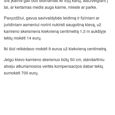
Šis įkainis gali būti didinamas iki trijų kartų, atsižvelgiant į
tai, ar kertamas medis auga kaime, mieste ar parke.
Pavyzdžiui, gavus savivaldybės leidimą ir fiziniam ar
juridiniam asmeniui norint nukirsti saugotiną klevą, už
kamieno skersmens kiekvieną centimetrą 1,3 m aukštyje
tektų mokėti 14 eurų.
Iki šiol reikėdavo mokėti 9 eurus už kiekvieną centimetrą.
Jeigu klevo kamieno skersmuo būtų 50 cm, standartiniu
atveju atkuriamosios vertės kompensacijos dabar tektų
sumokėti 700 eurų.