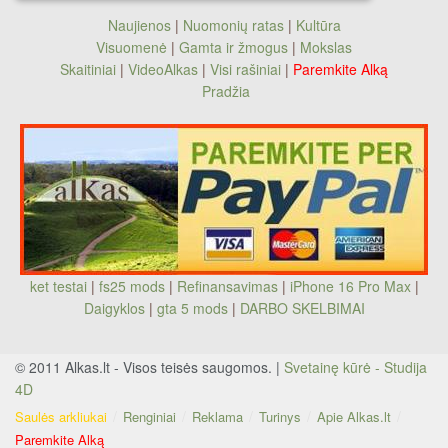
Naujienos
|
Nuomonių ratas
|
Kultūra
Visuomenė
|
Gamta ir žmogus
|
Mokslas
Skaitiniai
|
VideoAlkas
|
Visi rašiniai
|
Paremkite Alką
Pradžia
ket testai
|
fs25 mods
|
Refinansavimas
|
iPhone 16 Pro Max
|
Daigyklos
|
gta 5 mods
|
DARBO SKELBIMAI
© 2011 Alkas.lt - Visos teisės saugomos. |
Svetainę kūrė - Studija
4D
Saulės arkliukai
Renginiai
Reklama
Turinys
Apie Alkas.lt
Paremkite Alką