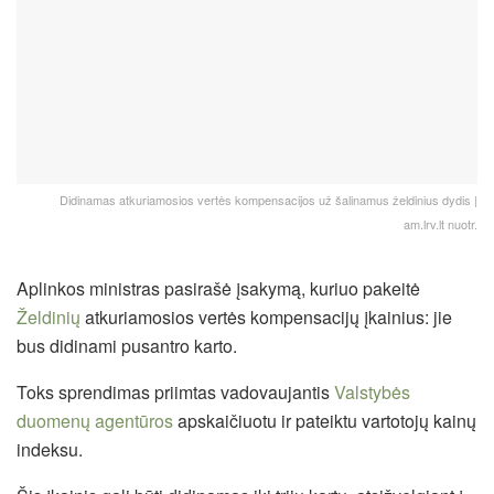
Didinamas atkuriamosios vertės kompensacijos už šalinamus želdinius dydis |
am.lrv.lt nuotr.
Aplinkos ministras pasirašė įsakymą, kuriuo pakeitė
Želdinių
atkuriamosios vertės kompensacijų įkainius: jie
bus didinami pusantro karto.
Toks sprendimas priimtas vadovaujantis
Valstybės
duomenų agentūros
apskaičiuotu ir pateiktu vartotojų kainų
indeksu.