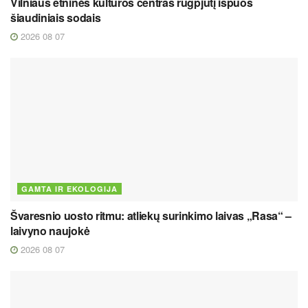
Vilniaus etninės kultūros centras rugpjūtį išpuoš
šiaudiniais sodais
2026 08 07
GAMTA IR EKOLOGIJA
Švaresnio uosto ritmu: atliekų surinkimo laivas „Rasa“ –
laivyno naujokė
2026 08 07