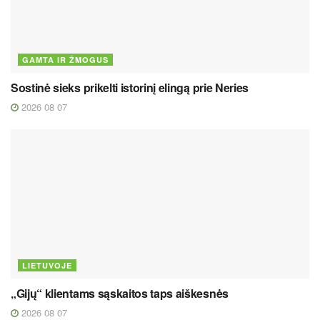
GAMTA IR ŽMOGUS
Sostinė sieks prikelti istorinį elingą prie Neries
2026 08 07
LIETUVOJE
„Gijų“ klientams sąskaitos taps aiškesnės
2026 08 07