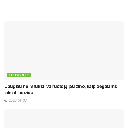
LIETUVOJE
Daugiau nei 3 tūkst. vairuotojų jau žino, kaip degalams
išleisti mažiau
2026 08 07