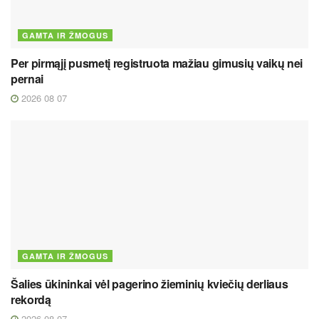
GAMTA IR ŽMOGUS
Per pirmąjį pusmetį registruota mažiau gimusių vaikų nei
pernai
2026 08 07
GAMTA IR ŽMOGUS
Šalies ūkininkai vėl pagerino žieminių kviečių derliaus
rekordą
2026 08 07