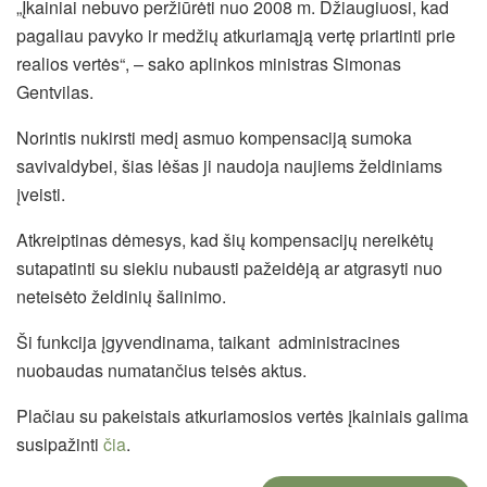
„
Įkainiai nebuvo peržiūrėti nuo 2008 m. Džiaugiuosi, kad
pagaliau pavyko ir medžių atkuriamąją vertę priartinti prie
realios vertės
“
, – sako aplinkos ministras Simonas
Gentvilas.
Norintis nukirsti medį asmuo kompensaciją sumoka
savivaldybei, šias lėšas ji naudoja naujiems želdiniams
įveisti.
Atkreiptinas dėmesys, kad šių kompensacijų nereikėtų
sutapatinti su siekiu nubausti pažeidėją ar atgrasyti nuo
neteisėto želdinių šalinimo.
Ši funkcija įgyvendinama, taikant administracines
nuobaudas numatančius teisės aktus.
Plačiau su pakeistais atkuriamosios vertės įkainiais galima
susipažinti
čia
.