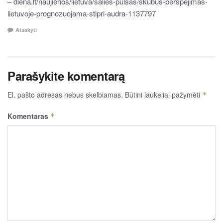
– diena.lt/naujienos/lietuva/salies-pulsas/skubus-perspejimas-
lietuvoje-prognozuojama-stipri-audra-1137797
Atsakyti
Parašykite komentarą
El. pašto adresas nebus skelbiamas.
Būtini laukeliai pažymėti
*
Komentaras
*