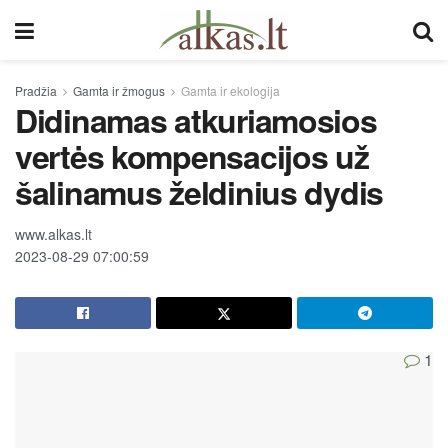
Pradžia
Gamta ir žmogus
Gamta ir ekologija
Didinamas atkuriamosios
vertės kompensacijos už
šalinamus želdinius dydis
www.alkas.lt
2023-08-29 07:00:59
1