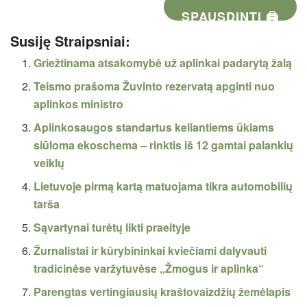
SPAUSDINTI 🖨
Susiję Straipsniai:
Griežtinama atsakomybė už aplinkai padarytą žalą
Teismo prašoma Žuvinto rezervatą apginti nuo
aplinkos ministro
Aplinkosaugos standartus keliantiems ūkiams
siūloma ekoschema – rinktis iš 12 gamtai palankių
veiklų
Lietuvoje pirmą kartą matuojama tikra automobilių
tarša
Sąvartynai turėtų likti praeityje
Žurnalistai ir kūrybininkai kviečiami dalyvauti
tradicinėse varžytuvėse „Žmogus ir aplinka“
Parengtas vertingiausių kraštovaizdžių žemėlapis