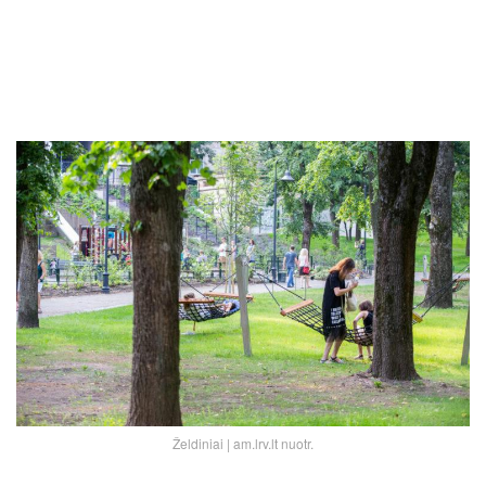
Želdiniai | am.lrv.lt nuotr.