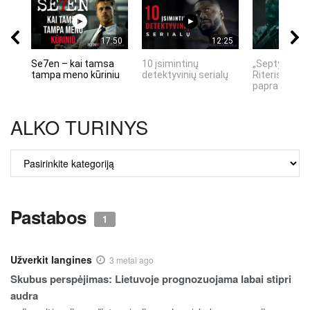
17:50
12:25
Se7en – kai tamsa
10 įsimintinų
„Septynių Ka
tampa meno kūriniu
detektyvinių serialų
Riteris" – kai
paprastumas
ALKO TURINYS
ALKO
TURINYS
Pastabos
1
Užverkit langines
3 metai ago
Skubus perspėjimas: Lietuvoje prognozuojama labai stipri
audra