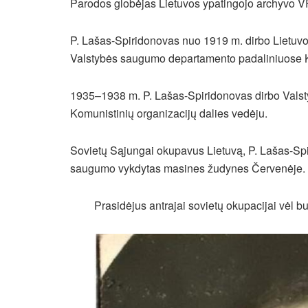
Parodos globėjas Lietuvos ypatingojo archyvo V
P. Lašas-Spiridonovas nuo 1919 m. dirbo Lietuvo
Valstybės saugumo departamento padaliniuose K
1935–1938 m. P. Lašas-Spiridonovas dirbo Vals
Komunistinių organizacijų dalies vedėju.
Sovietų Sąjungai okupavus Lietuvą, P. Lašas-Sp
saugumo vykdytas masines žudynes Červenėje.
Prasidėjus antrajai sovietų okupacijai vėl b