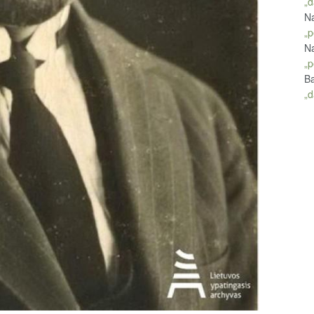
„d
Na
„p
Na
„p
Ba
„d