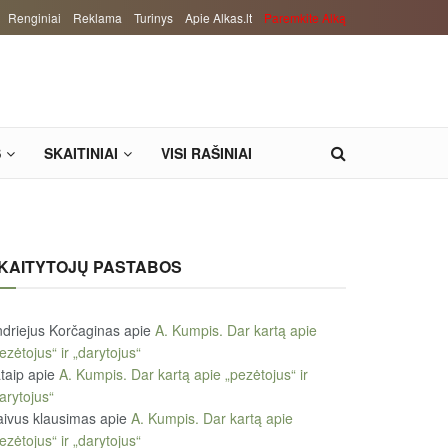
Renginiai
Reklama
Turinys
Apie Alkas.lt
Paremkite Alką
S
SKAITINIAI
VISI RAŠINIAI
KAITYTOJŲ PASTABOS
driejus Korčaginas
apie
A. Kumpis. Dar kartą apie
ezėtojus“ ir „darytojus“
taip
apie
A. Kumpis. Dar kartą apie „pezėtojus“ ir
arytojus“
ivus klausimas
apie
A. Kumpis. Dar kartą apie
ezėtojus“ ir „darytojus“