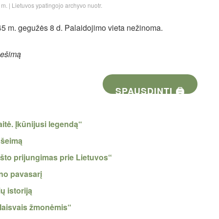
m. | Lietuvos ypatingojo archyvo nuotr.
45 m. gegužės 8 d. Palaidojimo vieta nežinoma.
nešimą
SPAUSDINTI 🖨
aitė. Įkūnijusi legendą“
 šeimą
ašto prijungimas prie Lietuvos“
uno pavasarį
 istoriją
 laisvais žmonėmis“