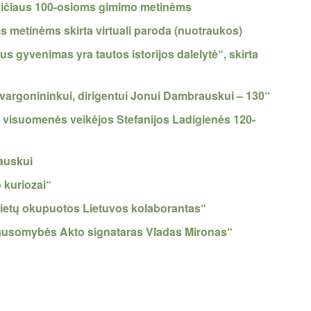
tkevičiaus 100-osioms gimimo metinėms
 metinėms skirta virtuali paroda (nuotraukos)
s gyvenimas yra tautos istorijos dalelytė“, skirta
, vargonininkui, dirigentui Jonui Dambrauskui – 130“
os visuomenės veikėjos Stefanijos Ladigienės 120-
gauskui
o kuriozai“
ovietų okupuotos Lietuvos kolaborantas“
klausomybės Akto signataras Vladas Mironas“