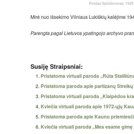
Povilas Spiridonovas. 1925 
Mirė nuo išsekimo Vilniaus Lukiškių kalėjime 19
Parengta pagal Lietuvos ypatingojo archyvo pra
Susiję Straipsniai:
Pristatoma virtuali paroda „Rūta Staliliūn
Pristatoma paroda apie partizanų Streikų
Pristatoma virtuali paroda „Klaipėdos kr
Kviečia virtuali paroda apie 1972-ųjų Ka
Pristatoma paroda apie Kauno priemiesčių
Kviečia virtuali paroda „Mes esame gimę