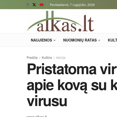
Penktadienis, 7 rugpjūčio, 2026
NAUJIENOS
NUOMONIŲ RATAS
KUL
Pradžia
Kultūra
Istorija
Pristatoma vir
apie kovą su
virusu
www.alkas.lt