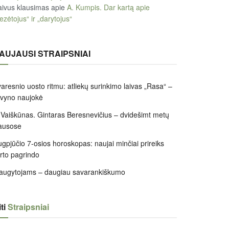
ivus klausimas
apie
A. Kumpis. Dar kartą apie
ezėtojus“ ir „darytojus“
AUJAUSI STRAIPSNIAI
aresnio uosto ritmu: atliekų surinkimo laivas „Rasa“ –
ivyno naujokė
 Vaiškūnas. Gintaras Beresnevičius – dvidešimt metų
ausose
gpjūčio 7-osios horoskopas: naujai minčiai prireiks
irto pagrindo
augytojams – daugiau savarankiškumo
ti
Straipsniai