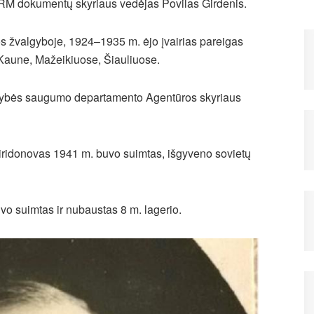
RM dokumentų skyriaus vedėjas Povilas Girdenis.
s žvalgyboje, 1924–1935 m. ėjo įvairias pareigas
aune, Mažeikiuose, Šiauliuose.
tybės saugumo departamento Agentūros skyriaus
iridonovas 1941 m. buvo suimtas, išgyveno sovietų
uvo suimtas ir nubaustas 8 m. lagerio.