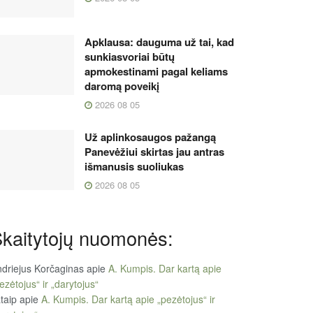
Apklausa: dauguma už tai, kad
sunkiasvoriai būtų
apmokestinami pagal keliams
daromą poveikį
2026 08 05
Už aplinkosaugos pažangą
Panevėžiui skirtas jau antras
išmanusis suoliukas
2026 08 05
kaitytojų nuomonės:
driejus Korčaginas
apie
A. Kumpis. Dar kartą apie
ezėtojus“ ir „darytojus“
taip
apie
A. Kumpis. Dar kartą apie „pezėtojus“ ir