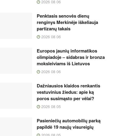
2026 08 06
Penktasis senovės dienų
renginys Merkinėje iškeliauja
partizanų takais
2026 08 06
Europos jaunių informatikos
olimpiadoje – sidabras ir bronza
moksleiviams iš Lietuvos
2026 08 06
Dažniausios klaidos renkantis
vestuvinius žiedus: apie ką
poros susimąsto per vėlai?
2026 08 05
Pasieniečių automobilių parką
papildė 19 naujų visureigių
2026 08 05