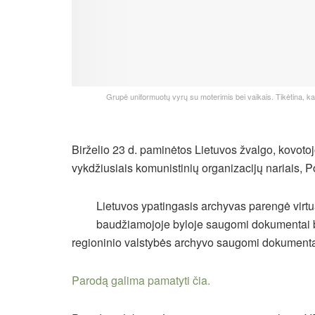
Grupė uniformuotų vyrų su moterimis bei vaikais. Tikėtina, kad 
Birželio 23 d. paminėtos Lietuvos žvalgo, kovoto
vykdžiusiais komunistinių organizacijų nariais,
Lietuvos ypatingasis archyvas parengė virtu
baudžiamojoje byloje saugomi dokumentai be
regioninio valstybės archyvo saugomi dokumenta
Parodą galima pamatyti čia.