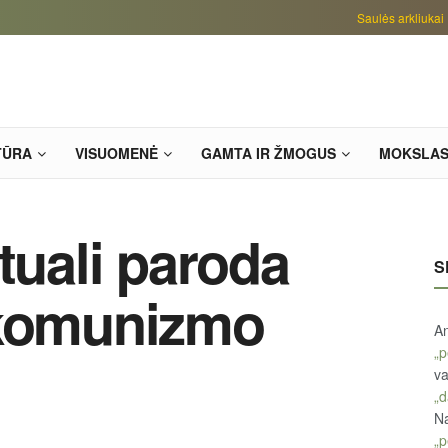
Saulės arkliukai
TŪRA
VISUOMENĖ
GAMTA IR ŽMOGUS
MOKSLA
tuali paroda
S
 komunizmo
An
„p
va
„d
Na
„p