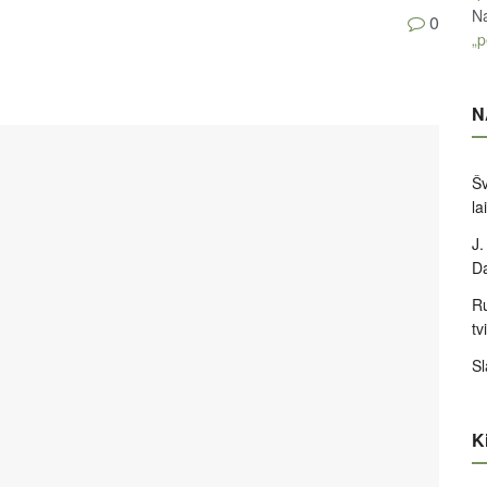
Na
0
„p
N
Šv
la
J.
D
Ru
tv
Sl
Ki