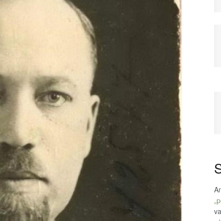
S
An
„p
va