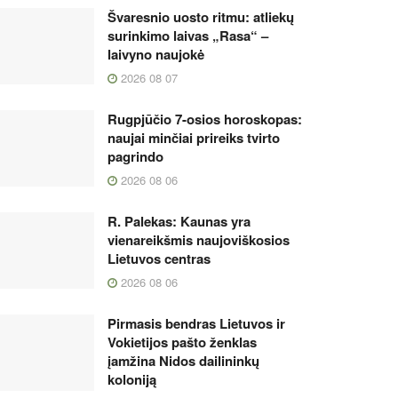
Švaresnio uosto ritmu: atliekų
surinkimo laivas „Rasa“ –
laivyno naujokė
2026 08 07
Rugpjūčio 7-osios horoskopas:
naujai minčiai prireiks tvirto
pagrindo
2026 08 06
R. Palekas: Kaunas yra
vienareikšmis naujoviškosios
Lietuvos centras
2026 08 06
Pirmasis bendras Lietuvos ir
Vokietijos pašto ženklas
įamžina Nidos dailininkų
koloniją