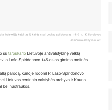
antroje eilėje ketvirtas iš kairės stovi povilas spiridonovas. 1910 m. | K. Koroliovos
asmeninio archyvo nuotr.
jo su
tarpukario
Lietuvoje antivalstybinę veiklą
 Povilo Lašo-Spiridonovo 145-osios gimimo metinės.
alią parodą, kurioje rodomi P. Lašo-Spiridonovo
i Lietuvos centrinio valstybės archyvo ir Kauno
i bei nuotraukos.