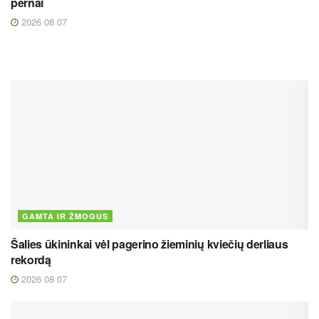
pernai
2026 08 07
GAMTA IR ŽMOGUS
Šalies ūkininkai vėl pagerino žieminių kviečių derliaus
rekordą
2026 08 07