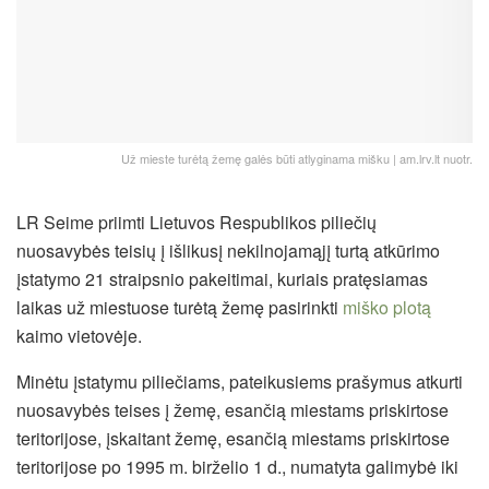
Už mieste turėtą žemę galės būti atlyginama mišku | am.lrv.lt nuotr.
LR Seime priimti Lietuvos Respublikos piliečių
nuosavybės teisių į išlikusį nekilnojamąjį turtą atkūrimo
įstatymo 21 straipsnio pakeitimai, kuriais pratęsiamas
laikas už miestuose turėtą žemę pasirinkti
miško plotą
kaimo vietovėje.
Minėtu įstatymu piliečiams, pateikusiems prašymus atkurti
nuosavybės teises į žemę, esančią miestams priskirtose
teritorijose, įskaitant žemę, esančią miestams priskirtose
teritorijose po 1995 m. birželio 1 d., numatyta galimybė
iki