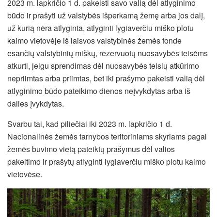
2023 m. lapkričio 1 d. pakeisti savo valią dėl atlyginimo
būdo ir prašyti už valstybės išperkamą žemę arba jos dalį,
už kurią nėra atlyginta, atlyginti lygiaverčiu miško plotu
kaimo vietovėje iš laisvos valstybinės žemės fonde
esančių valstybinių miškų, rezervuotų nuosavybės teisėms
atkurti, jeigu sprendimas dėl nuosavybės teisių atkūrimo
nepriimtas arba priimtas, bet iki prašymo pakeisti valią dėl
atlyginimo būdo pateikimo dienos neįvykdytas arba iš
dalies įvykdytas.
Svarbu tai, kad piliečiai iki 2023 m. lapkričio 1 d.
Nacionalinės žemės tarnybos teritoriniams skyriams pagal
žemės buvimo vietą pateiktų prašymus dėl valios
pakeitimo ir prašytų atlyginti lygiaverčiu miško plotu kaimo
vietovėse.