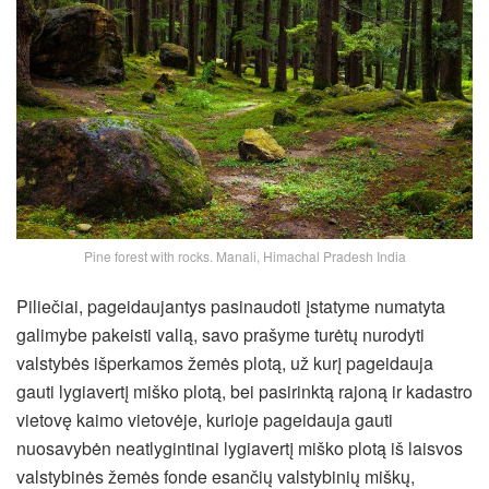
Pine forest with rocks. Manali, Himachal Pradesh India
Piliečiai, pageidaujantys pasinaudoti įstatyme numatyta
galimybe pakeisti valią, savo prašyme turėtų nurodyti
valstybės išperkamos žemės plotą, už kurį pageidauja
gauti lygiavertį miško plotą, bei pasirinktą rajoną ir kadastro
vietovę kaimo vietovėje, kurioje pageidauja gauti
nuosavybėn neatlygintinai lygiavertį miško plotą iš laisvos
valstybinės žemės fonde esančių valstybinių miškų,