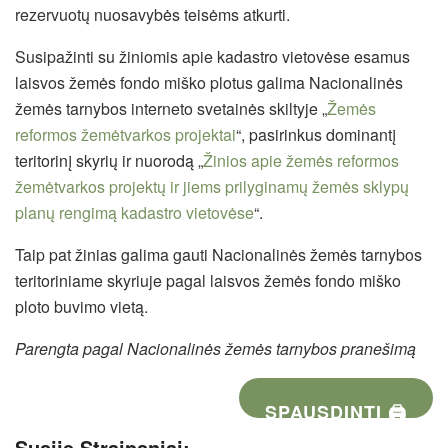
rezervuotų nuosavybės teisėms atkurti.
Susipažinti su žiniomis apie kadastro vietovėse esamus
laisvos žemės fondo miško plotus galima Nacionalinės
žemės tarnybos interneto svetainės skiltyje „
Žemės
reformos žemėtvarkos projektai
“, pasirinkus dominantį
teritorinį skyrių ir nuorodą „
Žinios apie žemės reformos
žemėtvarkos projektų ir jiems prilyginamų žemės sklypų
planų rengimą kadastro vietovėse
“.
Taip pat žinias galima gauti Nacionalinės žemės tarnybos
teritoriniame skyriuje pagal laisvos žemės fondo miško
ploto buvimo vietą.
Parengta pagal Nacionalinės žemės tarnybos pranešimą
SPAUSDINTI 🖨
Susiję Straipsniai: