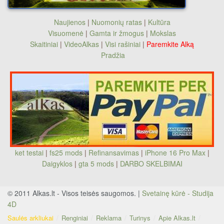
Naujienos
|
Nuomonių ratas
|
Kultūra
Visuomenė
|
Gamta ir žmogus
|
Mokslas
Skaitiniai
|
VideoAlkas
|
Visi rašiniai
|
Paremkite Alką
Pradžia
ket testai
|
fs25 mods
|
Refinansavimas
|
iPhone 16 Pro Max
|
Daigyklos
|
gta 5 mods
|
DARBO SKELBIMAI
© 2011 Alkas.lt - Visos teisės saugomos. |
Svetainę kūrė - Studija
4D
Saulės arkliukai
Renginiai
Reklama
Turinys
Apie Alkas.lt