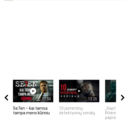
17:50
12:25
Se7en – kai tamsa
10 įsimintinų
„Septynių Ka
tampa meno kūriniu
detektyvinių serialų
Riteris" – kai
paprastumas