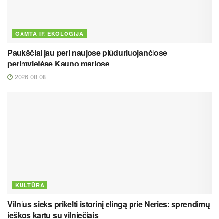
GAMTA IR EKOLOGIJA
Paukščiai jau peri naujose plūduriuojančiose
perimvietėse Kauno mariose
2026 08 08
KULTŪRA
Vilnius sieks prikelti istorinį elingą prie Neries: sprendimų
ieškos kartu su vilniečiais