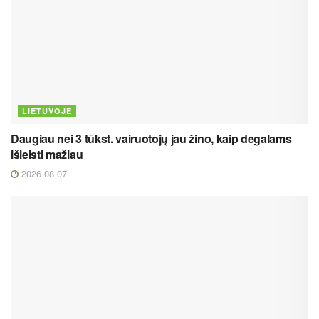
LIETUVOJE
Daugiau nei 3 tūkst. vairuotojų jau žino, kaip degalams
išleisti mažiau
2026 08 07