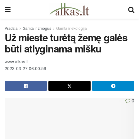
Pradžia
Gamta ir žmogus
Gamta ir ekologija
Už mieste turėtą žemę galės
būti atlyginama mišku
www.alkas.lt
2023-03-27 06:00:59
0