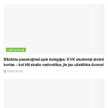
LIETUVOJE
Bliūkšta pasakojimai apie kolegijas: KVK studentai atvėrė
kortas – kol kiti skaito vadovėlius, jie jau užsidirba duonai
2026 08 09