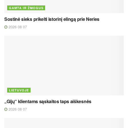
GAMTA IR ŽMOGUS
Sostinė sieks prikelti istorinį elingą prie Neries
2026 08 07
LIETUVOJE
„Gijų“ klientams sąskaitos taps aiškesnės
2026 08 07