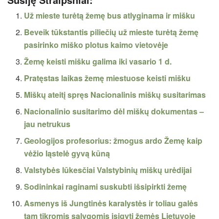
Už mieste turėtą žemę bus atlyginama ir mišku
Beveik tūkstantis piliečių už mieste turėtą žemę
pasirinko miško plotus kaimo vietovėje
Žemę keisti mišku galima iki vasario 1 d.
Pratęstas laikas žemę miestuose keisti mišku
Miškų ateitį spręs Nacionalinis miškų susitarimas
Nacionalinio susitarimo dėl miškų dokumentas –
jau netrukus
Geologijos profesorius: žmogus ardo Žemę kaip
vėžio ląstelė gyvą kūną
Valstybės lūkesčiai Valstybinių miškų urėdijai
Sodininkai raginami suskubti išsipirkti žemę
Asmenys iš Jungtinės karalystės ir toliau galės
tam tikromis sąlygomis įsigyti žemės Lietuvoje