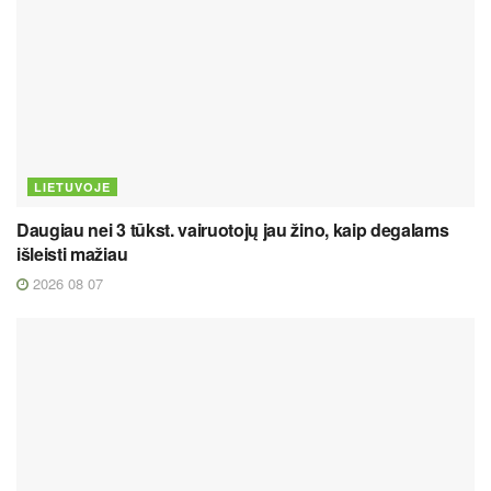
LIETUVOJE
Daugiau nei 3 tūkst. vairuotojų jau žino, kaip degalams
išleisti mažiau
2026 08 07