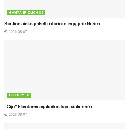
GAMTA IR ŽMOGUS
Sostinė sieks prikelti istorinį elingą prie Neries
2026 08 07
LIETUVOJE
„Gijų“ klientams sąskaitos taps aiškesnės
2026 08 07