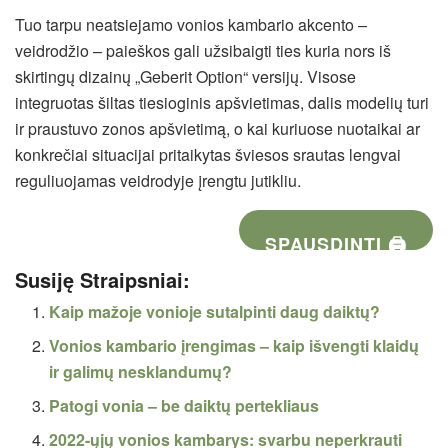
Tuo tarpu neatsiejamo vonios kambario akcento –
veidrodžio – paieškos gali užsibaigti ties kuria nors iš
skirtingų dizainų „Geberit Option“ versijų. Visose
integruotas šiltas tiesioginis apšvietimas, dalis modelių turi
ir praustuvo zonos apšvietimą, o kai kuriuose nuotaikai ar
konkrečiai situacijai pritaikytas šviesos srautas lengvai
reguliuojamas veidrodyje įrengtu jutikliu.
SPAUSDINTI 🖨
Susiję Straipsniai:
Kaip mažoje vonioje sutalpinti daug daiktų?
Vonios kambario įrengimas – kaip išvengti klaidų
ir galimų nesklandumų?
Patogi vonia – be daiktų pertekliaus
2022-ųjų vonios kambarys: svarbu neperkrauti