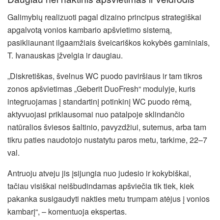
Galimybių realizuoti pagal dizaino principus strategiškai
apgalvotą vonios kambario apšvietimo sistemą,
pasikliaunant ilgaamžiais šveicariškos kokybės gaminiais,
T. Ivanauskas įžvelgia ir daugiau.
„Diskretiškas, švelnus WC puodo paviršiaus ir tam tikros
zonos apšvietimas „Geberit DuoFresh“ modulyje, kuris
integruojamas į standartinį potinkinį WC puodo rėmą,
aktyvuojasi priklausomai nuo patalpoje sklindančio
natūralios šviesos šaltinio, pavyzdžiui, sutemus, arba tam
tikru paties naudotojo nustatytu paros metu, tarkime, 22–7
val.
Antruoju atveju jis įsijungia nuo judesio ir kokybiškai,
tačiau visiškai neišbudindamas apšviečia tik tiek, kiek
pakanka susigaudyti nakties metu trumpam atėjus į vonios
kambarį“, – komentuoja ekspertas.