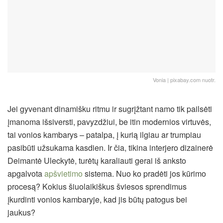
Vonia | pixabay.com nuotr.
Jei gyvenant dinamišku ritmu ir sugrįžtant namo tik pailsėti
įmanoma išsiversti, pavyzdžiui, be itin modernios virtuvės,
tai vonios kambarys – patalpa, į kurią ilgiau ar trumpiau
pasibūti užsukama kasdien. Ir čia, tikina interjero dizainerė
Deimantė Uleckytė, turėtų karaliauti gerai iš anksto
apgalvota
apšvietimo
sistema. Nuo ko pradėti jos kūrimo
procesą? Kokius šiuolaikiškus šviesos sprendimus
įkurdinti vonios kambaryje, kad jis būtų patogus bei
jaukus?