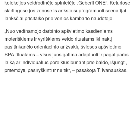
kolekcijos veidrodinėje spintelėje „Geberit ONE“. Keturiose
skirtingose jos zonose iš anksto suprogramuoti scenarijai
lanksčiai prisitaiko prie vonios kambario naudotojo.
„Nuo vadinamojo darbinio apšvietimo kasdieniams
moteriškiems ir vyriškiems veido ritualams iki naktį
pasitinkančio orientacinio ar žvakių šviesos apšvietimo
SPA ritualams – visus juos galima adaptuoti ir pagal paros
laiką ar individualius poreikius būnant prie baldo, išjungti,
pritemdyti, pasiryškinti ir ne tik“, – pasakoja T. Ivanauskas.