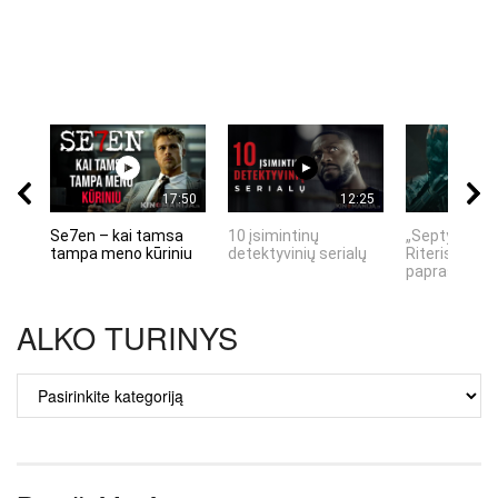
17:50
12:25
Se7en – kai tamsa
10 įsimintinų
„Septynių Ka
tampa meno kūriniu
detektyvinių serialų
Riteris" – kai
paprastumas
ALKO TURINYS
ALKO
TURINYS