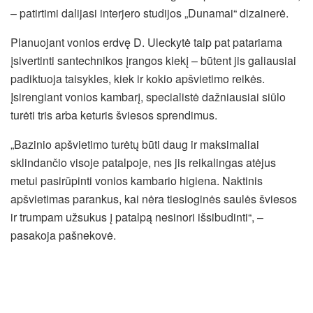
– patirtimi dalijasi interjero studijos „Dunamai“ dizainerė.
Planuojant vonios erdvę D. Uleckytė taip pat patariama
įsivertinti santechnikos įrangos kiekį – būtent jis galiausiai
padiktuoja taisykles, kiek ir kokio apšvietimo reikės.
Įsirengiant vonios kambarį, specialistė dažniausiai siūlo
turėti tris arba keturis šviesos sprendimus.
„Bazinio apšvietimo turėtų būti daug ir maksimaliai
sklindančio visoje patalpoje, nes jis reikalingas atėjus
metui pasirūpinti vonios kambario higiena. Naktinis
apšvietimas parankus, kai nėra tiesioginės saulės šviesos
ir trumpam užsukus į patalpą nesinori išsibudinti“, –
pasakoja pašnekovė.