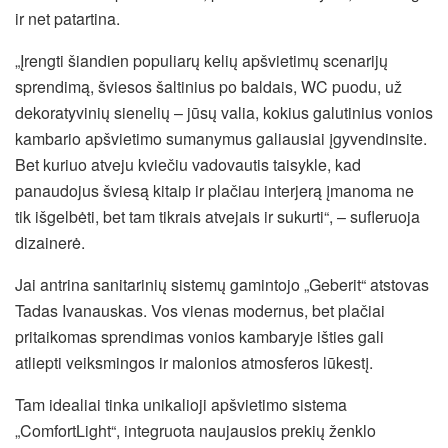
ir net patartina.
„Įrengti šiandien populiarų kelių apšvietimų scenarijų
sprendimą, šviesos šaltinius po baldais, WC puodu, už
dekoratyvinių sienelių – jūsų valia, kokius galutinius vonios
kambario apšvietimo sumanymus galiausiai įgyvendinsite.
Bet kuriuo atveju kviečiu vadovautis taisykle, kad
panaudojus šviesą kitaip ir plačiau interjerą įmanoma ne
tik išgelbėti, bet tam tikrais atvejais ir sukurti“, – sufleruoja
dizainerė.
Jai antrina sanitarinių sistemų gamintojo „Geberit“ atstovas
Tadas Ivanauskas. Vos vienas modernus, bet plačiai
pritaikomas sprendimas vonios kambaryje išties gali
atliepti veiksmingos ir malonios atmosferos lūkestį.
Tam idealiai tinka unikalioji apšvietimo sistema
„ComfortLight“, integruota naujausios prekių ženklo