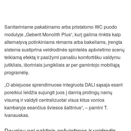
Sanitariniame pakabinamo arba pristatomo WC puodo
modulyje „Geberit Monolith Plus“, kurį galima rinktis kaip
alternatyvą potinkiniams rėmams arba bakeliams, įrengta
sistema sustiprina veidrodinės spintelės apšvietimo scenų
teikiamą efektą ir pasižymi panašiu komfortišku valdymu
jutikliais, išoriniais jungikliais ar per gamintojo mobiliąją
programėlę.
„O abiejuose sprendimuose integruota DALI sąsaja esant
poreikiui leidžia sujungti juos į darnią protingų namų
visumą ir valdyti centralizuotai visus kitus vonios
kambaryje esančius šviesos šaltinius“, – pamini T.
Ivanauskas.
Daugiau nei naktinis apšvietimas ir veidrodis