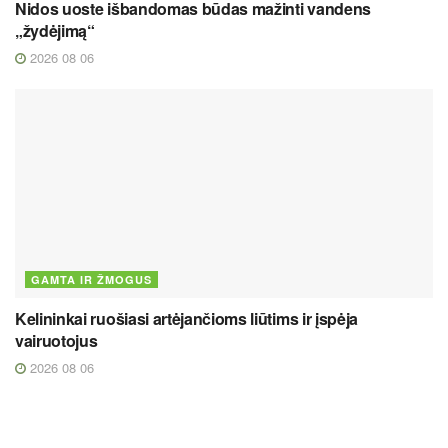
Nidos uoste išbandomas būdas mažinti vandens
„žydėjimą“
2026 08 06
GAMTA IR ŽMOGUS
Kelininkai ruošiasi artėjančioms liūtims ir įspėja
vairuotojus
2026 08 06