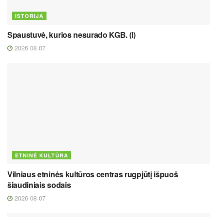
ISTORIJA
Spaustuvė, kurios nesurado KGB. (I)
2026 08 07
ETNINĖ KULTŪRA
Vilniaus etninės kultūros centras rugpjūtį išpuoš
šiaudiniais sodais
2026 08 07