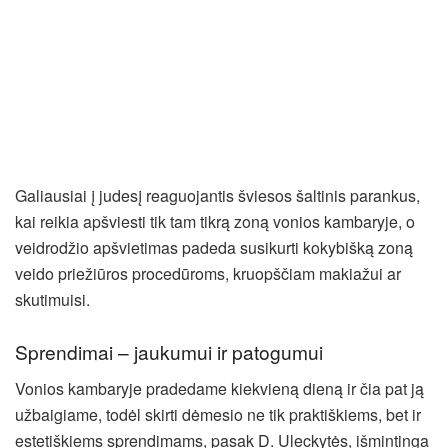
Galiausiai į judesį reaguojantis šviesos šaltinis parankus,
kai reikia apšviesti tik tam tikrą zoną vonios kambaryje, o
veidrodžio apšvietimas padeda susikurti kokybišką zoną
veido priežiūros procedūroms, kruopščiam makiažui ar
skutimuisi.
Sprendimai – jaukumui ir patogumui
Vonios kambaryje pradedame kiekvieną dieną ir čia pat ją
užbaigiame, todėl skirti dėmesio ne tik praktiškiems, bet ir
estetiškiems sprendimams, pasak D. Uleckytės, išmintinga