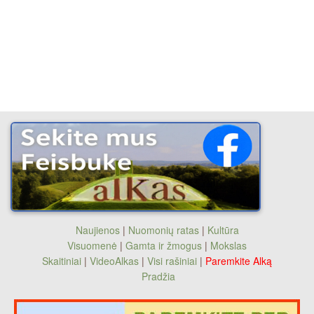
Naujienos
|
Nuomonių ratas
|
Kultūra
Visuomenė
|
Gamta ir žmogus
|
Mokslas
Skaitiniai
|
VideoAlkas
|
Visi rašiniai
|
Paremkite Alką
Pradžia