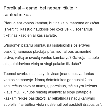
Poreikiai – esmė, bet nepamirškite ir
santechnikos
Planuojant vonios kambarį būtina kaip įmanoma anksčiau
įsivertinti, kas juo naudosis bei koks veiklų scenarijus
tikėtinas kasdien ar kas savaitę.
„Visuomet patariu pirmiausia išsiaiškinti šios erdvės
paskirtį namuose plačiąja prasme. Tai bus asmeninė
erdvė, vaikų ar svečių vonios kambarys? Galvojama apie
atsipalaidavimo vietą ar visgi pakaks tik dušo?
Tuomet svarbu nusimatyti ir visas įmanomus variantus
vonios kambaryje. Namų šeimininkas geriausiai žino
konkrečius savo ar artimųjų poreikius, tačiau yra keletas
klausimų, į kuriuos reikėtų atsakyti: ar šioje patalpoje
kažkam reikės pasidažyti, ar reikalingas nagų karpymo
suolelis ir ar būtina vieta nusirengti bei pasidėti drabužius“,