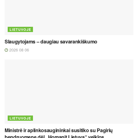
LIETUVOJE
Slaugytojams – daugiau savarankiškumo
2026 08 06
LIETUVOJE
Ministrė ir aplinkosaugininkai susitiko su Pagirių
bendruomene dėl „Homanit Lietuva“ veiklos