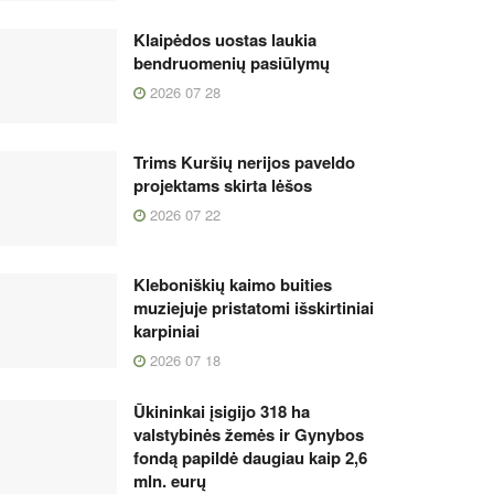
Klaipėdos uostas laukia
bendruomenių pasiūlymų
2026 07 28
Trims Kuršių nerijos paveldo
projektams skirta lėšos
2026 07 22
Kleboniškių kaimo buities
muziejuje pristatomi išskirtiniai
karpiniai
2026 07 18
Ūkininkai įsigijo 318 ha
valstybinės žemės ir Gynybos
fondą papildė daugiau kaip 2,6
mln. eurų