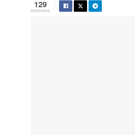
129
PERŽIŪROS