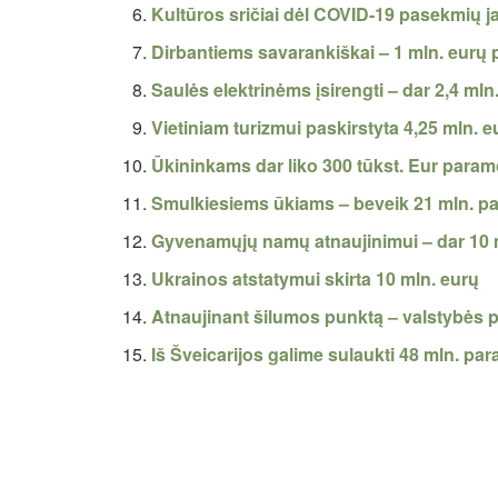
Kultūros sričiai dėl COVID-19 pasekmių ja
Dirbantiems savarankiškai – 1 mln. eurų
Saulės elektrinėms įsirengti – dar 2,4 mln
Vietiniam turizmui paskirstyta 4,25 mln. e
Ūkininkams dar liko 300 tūkst. Eur param
Smulkiesiems ūkiams – beveik 21 mln. p
Gyvenamųjų namų atnaujinimui – dar 10 
Ukrainos atstatymui skirta 10 mln. eurų
Atnaujinant šilumos punktą – valstybės
Iš Šveicarijos galime sulaukti 48 mln. pa