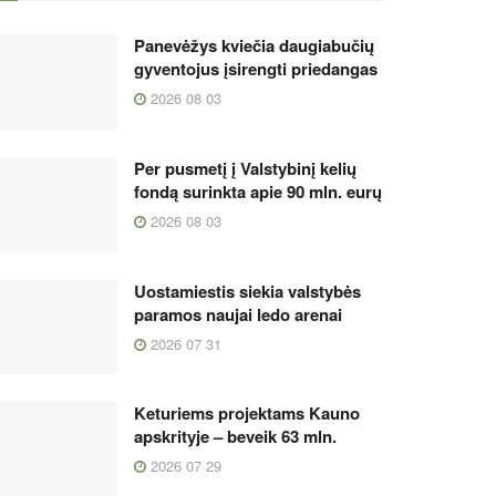
Panevėžys kviečia daugiabučių
gyventojus įsirengti priedangas
2026 08 03
Per pusmetį į Valstybinį kelių
fondą surinkta apie 90 mln. eurų
2026 08 03
Uostamiestis siekia valstybės
paramos naujai ledo arenai
2026 07 31
Keturiems projektams Kauno
apskrityje – beveik 63 mln.
2026 07 29