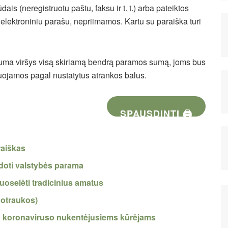
ais (neregistruotu paštu, faksu ir t. t.) arba pateiktos
u elektroniniu parašu, nepriimamos. Kartu su paraiška turi
uma viršys visą skiriamą bendrą paramos sumą, joms bus
nguojamos pagal nustatytus atrankos balus.
SPAUSDINTI 🖨
raiškas
udoti valstybės parama
uoselėti tradicinius amatus
uotraukos)
uo koronaviruso nukentėjusiems kūrėjams