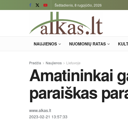
Šeštadienis, 8 rugpjūčio, 2026
NAUJIENOS
NUOMONIŲ RATAS
KUL
Pradžia
Naujienos
Lietuvoje
Amatininkai ga
paraiškas par
www.alkas.lt
2023-02-21 13:57:33