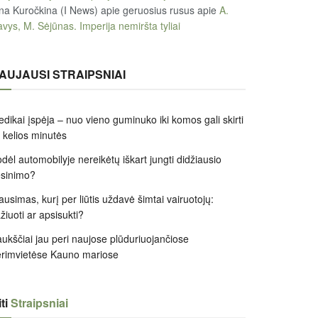
na Kuročkina (I News) apie geruosius rusus
apie
A.
vys, M. Sėjūnas. Imperija nemiršta tyliai
AUJAUSI STRAIPSNIAI
dikai įspėja – nuo vieno guminuko iki komos gali skirti
k kelios minutės
dėl automobilyje nereikėtų iškart jungti didžiausio
ėsinimo?
ausimas, kurį per liūtis uždavė šimtai vairuotojų:
žiuoti ar apsisukti?
ukščiai jau peri naujose plūduriuojančiose
rimvietėse Kauno mariose
ti
Straipsniai