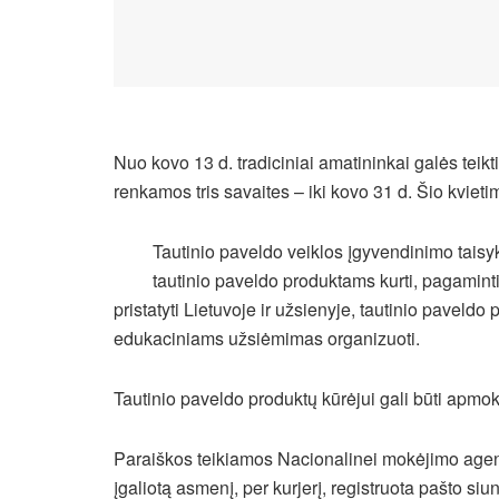
Nuo kovo 13 d. tradiciniai amatininkai galės teik
renkamos tris savaites – iki kovo 31 d. Šio kviet
Tautinio paveldo veiklos įgyvendinimo tais
tautinio paveldo produktams kurti, pagamint
pristatyti Lietuvoje ir užsienyje, tautinio paveldo
edukaciniams užsiėmimas organizuoti.
Tautinio paveldo produktų kūrėjui gali būti apmok
Paraiškos teikiamos Nacionalinei mokėjimo agent
įgaliotą asmenį, per kurjerį, registruota pašto siu