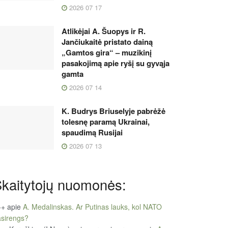
2026 07 17
Atlikėjai A. Šuopys ir R.
Jančiukaitė pristato dainą
„Gamtos gira“ – muzikinį
pasakojimą apie ryšį su gyvąja
gamta
2026 07 14
K. Budrys Briuselyje pabrėžė
tolesnę paramą Ukrainai,
spaudimą Rusijai
2026 07 13
kaitytojų nuomonės:
++
apie
A. Medalinskas. Ar Putinas lauks, kol NATO
sirengs?