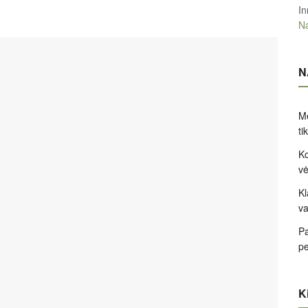
In
Na
N
Me
ti
Ko
v
Kl
va
Pa
pe
Ki