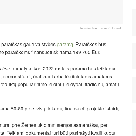
Amatininkas | zum.lrv.lt nuotr.
ti paraiškas gauti valstybės
paramą
. Paraiškos bus
imo paraiškoms finansuoti skiriama 189 700 Eur.
yklėse numatyta, kad 2023 metais parama bus teikiama
i, demonstruoti, realizuoti arba tradiciniams amatams
 produktų populiarinimo leidinių leidybai, tradicinių amatų
ama 50-80 proc. visų tinkamų finansuoti projekto išlaidų.
ūrai prie Žemės ūkio ministerijos asmeniškai, per
nta. Teikiami dokumentai turi būti pasirašyti kvalifikuotu