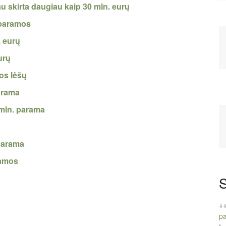
u skirta daugiau kaip 30 mln. eurų
 paramos
. eurų
urų
os lėšų
arama
mln. parama
 parama
ramos
S
+
pa