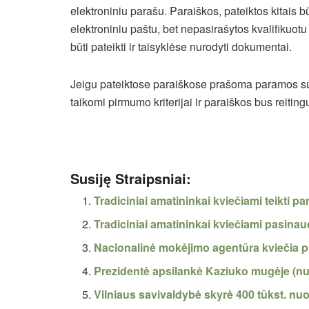
elektroniniu parašu. Paraiškos, pateiktos kitais būd
elektroniniu paštu, bet nepasirašytos kvalifikuot
būti pateikti ir taisyklėse nurodyti dokumentai.
Jeigu pateiktose paraiškose prašoma paramos s
taikomi pirmumo kriterijai ir paraiškos bus reiti
Susiję Straipsniai:
Tradiciniai amatininkai kviečiami teikti pa
Tradiciniai amatininkai kviečiami pasina
Nacionalinė mokėjimo agentūra kviečia p
Prezidentė apsilankė Kaziuko mugėje (n
Vilniaus savivaldybė skyrė 400 tūkst. n