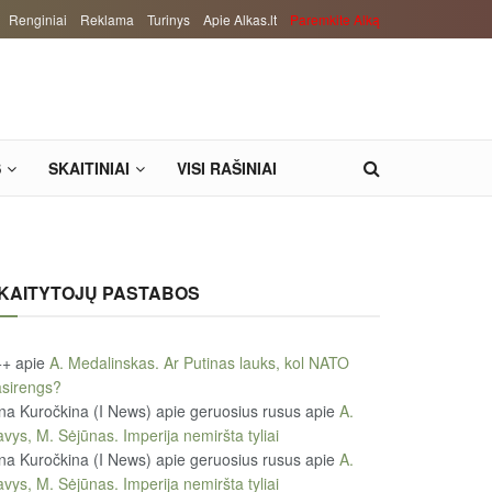
Renginiai
Reklama
Turinys
Apie Alkas.lt
Paremkite Alką
S
SKAITINIAI
VISI RAŠINIAI
KAITYTOJŲ PASTABOS
++
apie
A. Medalinskas. Ar Putinas lauks, kol NATO
sirengs?
na Kuročkina (I News) apie geruosius rusus
apie
A.
vys, M. Sėjūnas. Imperija nemiršta tyliai
na Kuročkina (I News) apie geruosius rusus
apie
A.
vys, M. Sėjūnas. Imperija nemiršta tyliai