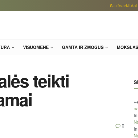
Saulės arkliukai
TŪRA
VISUOMENĖ
GAMTA IR ŽMOGUS
MOKSLA
lės teikti
S
amai
+
pa
In
Na
0
In
Na