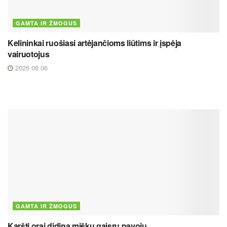
GAMTA IR ŽMOGUS
Kelininkai ruošiasi artėjančioms liūtims ir įspėja
vairuotojus
2026 08 06
GAMTA IR ŽMOGUS
Karšti orai didina miškų gaisrų pavojų