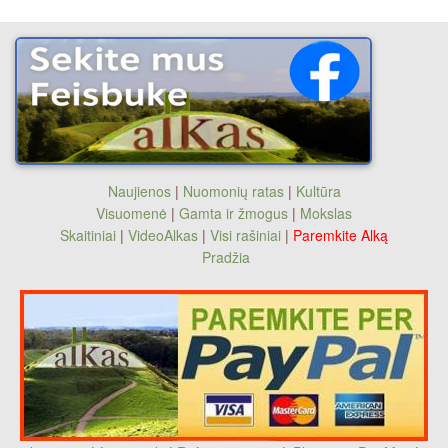
Naujienos
|
Nuomonių ratas
|
Kultūra
Visuomenė
|
Gamta ir žmogus
|
Mokslas
Skaitiniai
|
VideoAlkas
|
Visi rašiniai
|
Paremkite Alką
Pradžia