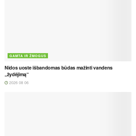
GAMTA IR ŽMOGUS
Nidos uoste išbandomas būdas mažinti vandens
„žydėjimą“
2026 08 06