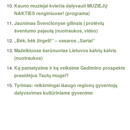
Kauno muziejai kviečia dalyvauti MUZIEJŲ
NAKTIES renginiuose! (programa)
Jaunimas Švenčionyse gilinsis į protėvių
šventumo pajautą (nuotraukos, video)
„Bėk, bėk žirgeli!“ – vasaros „Sartai“
Mažeikiuose karūnuotas Lietuvos kalvių kalvis
(nuotraukos)
Ką pamatysime ir ką veiksime Gedimino prospekte
prasidėjus Tautų mugei?
Tyrimas: reikšmingai išaugo regionų gyventojų
dalyvavimas kultūriniame gyvenime