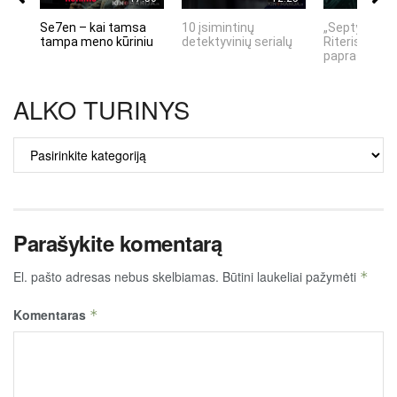
Se7en – kai tamsa
10 įsimintinų
„Septynių Ka
tampa meno kūriniu
detektyvinių serialų
Riteris" – kai
paprastumas
ALKO TURINYS
ALKO
TURINYS
Parašykite komentarą
El. pašto adresas nebus skelbiamas.
Būtini laukeliai pažymėti
*
Komentaras
*