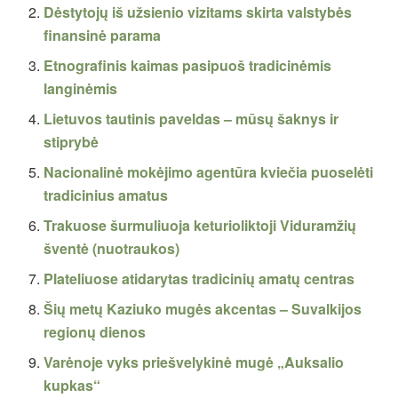
Dėstytojų iš užsienio vizitams skirta valstybės
finansinė parama
Etnografinis kaimas pasipuoš tradicinėmis
langinėmis
Lietuvos tautinis paveldas – mūsų šaknys ir
stiprybė
Nacionalinė mokėjimo agentūra kviečia puoselėti
tradicinius amatus
Trakuose šurmuliuoja keturioliktoji Viduramžių
šventė (nuotraukos)
Plateliuose atidarytas tradicinių amatų centras
Šių metų Kaziuko mugės akcentas – Suvalkijos
regionų dienos
Varėnoje vyks priešvelykinė mugė „Auksalio
kupkas“