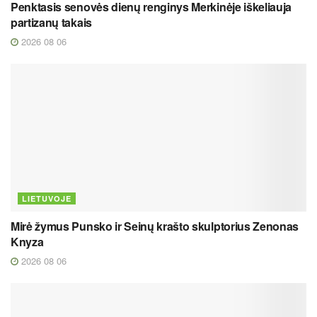
Penktasis senovės dienų renginys Merkinėje iškeliauja
partizanų takais
2026 08 06
LIETUVOJE
Mirė žymus Punsko ir Seinų krašto skulptorius Zenonas
Knyza
2026 08 06