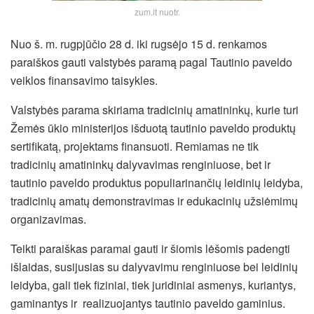
zum.lt nuotr.
Nuo š. m. rugpjūčio 28 d. iki rugsėjo 15 d. renkamos
paraiškos gauti valstybės paramą pagal Tautinio paveldo
veiklos finansavimo taisykles.
Valstybės parama skiriama tradicinių amatininkų, kurie turi
Žemės ūkio ministerijos išduotą tautinio paveldo produktų
sertifikatą, projektams finansuoti. Remiamas ne tik
tradicinių amatininkų dalyvavimas renginiuose, bet ir
tautinio paveldo produktus populiarinančių leidinių leidyba,
tradicinių amatų demonstravimas ir edukacinių užsiėmimų
organizavimas.
Teikti paraiškas paramai gauti ir šiomis lėšomis padengti
išlaidas, susijusias su dalyvavimu renginiuose bei leidinių
leidyba, gali tiek fiziniai, tiek juridiniai asmenys, kuriantys,
gaminantys ir realizuojantys tautinio paveldo gaminius.