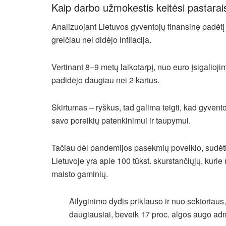
Kaip darbo užmokestis keitėsi pastarai
Analizuojant Lietuvos gyventojų finansinę padėtį
greičiau nei didėjo infliacija.
Vertinant 8–9 metų laikotarpį, nuo euro įsigalio
padidėjo daugiau nei 2 kartus.
Skirtumas – ryškus, tad galima teigti, kad gyvento
savo poreikių patenkinimui ir taupymui.
Tačiau dėl pandemijos pasekmių poveikio, sudė
Lietuvoje yra apie 100 tūkst. skurstančiųjų, kurie n
maisto gaminių.
Atlyginimo dydis priklauso ir nuo sektoriau
daugiausiai, beveik 17 proc. algos augo admi