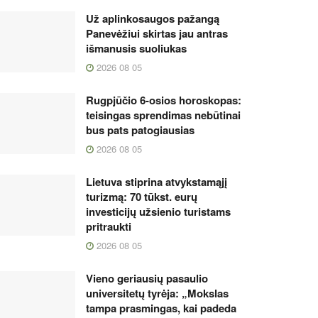
Už aplinkosaugos pažangą
Panevėžiui skirtas jau antras
išmanusis suoliukas
2026 08 05
Rugpjūčio 6-osios horoskopas:
teisingas sprendimas nebūtinai
bus pats patogiausias
2026 08 05
Lietuva stiprina atvykstamąjį
turizmą: 70 tūkst. eurų
investicijų užsienio turistams
pritraukti
2026 08 05
Vieno geriausių pasaulio
universitetų tyrėja: „Mokslas
tampa prasmingas, kai padeda