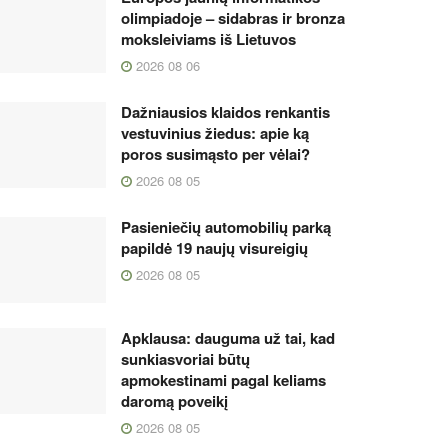
olimpiadoje – sidabras ir bronza
moksleiviams iš Lietuvos
2026 08 06
Dažniausios klaidos renkantis
vestuvinius žiedus: apie ką
poros susimąsto per vėlai?
2026 08 05
Pasieniečių automobilių parką
papildė 19 naujų visureigių
2026 08 05
Apklausa: dauguma už tai, kad
sunkiasvoriai būtų
apmokestinami pagal keliams
daromą poveikį
2026 08 05