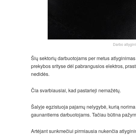
Darbo atlygin
Šių sektorių darbuotojams per metus atlyginimas 
prekybos srityse dėl pabrangusios elektros, prastėj
nedidės.
Čia svarbiausiai, kad pastarieji nemažėtų.
Šalyje egzistuoja pajamų nelygybė, kurią norima
gaunantiems darbuotojams. Tačiau būtina pažymėt
Artėjant sunkmečiui pirmiausia nukenčia atlyginima