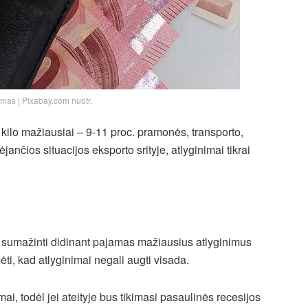
imas | Pixabay.com nuotr.
kilo mažiausiai – 9-11 proc. pramonės, transporto,
ančios situacijos eksporto srityje, atlyginimai tikrai
 sumažinti didinant pajamas mažiausius atlyginimus
i, kad atlyginimai negali augti visada.
i, todėl jei ateityje bus tikimasi pasaulinės recesijos