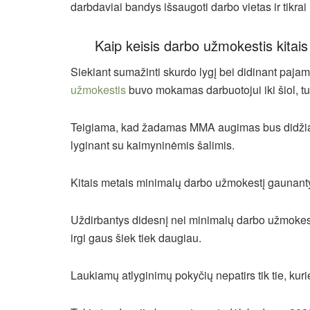
darbdaviai bandys išsaugoti darbo vietas ir tikrai
Kaip keisis darbo užmokestis kitai
Siekiant sumažinti skurdo lygį bei didinant paj
užmokestis
buvo mokamas darbuotojui iki šiol, tu
Teigiama, kad žadamas MMA augimas bus didžiaus
lyginant su kaimyninėmis šalimis.
Kitais metais minimalų darbo užmokestį gaunant
Uždirbantys didesnį nei minimalų darbo užmokestį
irgi gaus šiek tiek daugiau.
Laukiamų atlyginimų pokyčių nepatirs tik tie, kur