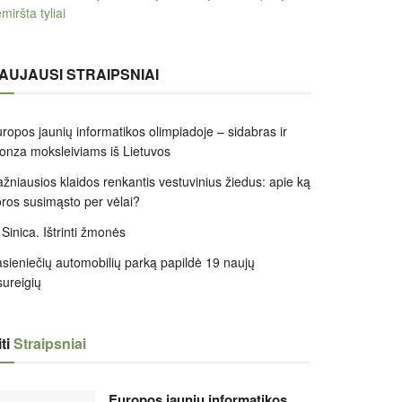
miršta tyliai
AUJAUSI STRAIPSNIAI
ropos jaunių informatikos olimpiadoje – sidabras ir
onza moksleiviams iš Lietuvos
žniausios klaidos renkantis vestuvinius žiedus: apie ką
ros susimąsto per vėlai?
 Sinica. Ištrinti žmonės
sieniečių automobilių parką papildė 19 naujų
sureigių
ti
Straipsniai
Europos jaunių informatikos