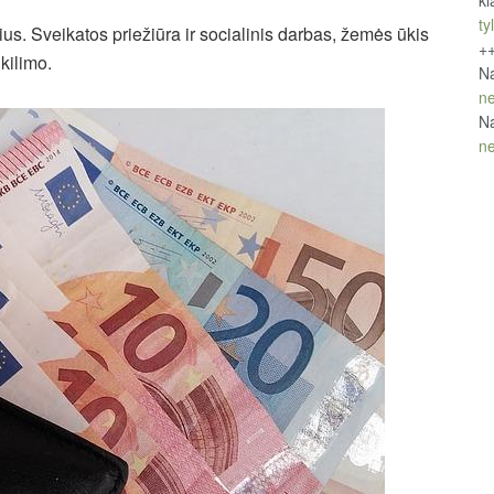
kl
tyl
orius. Sveikatos priežiūra ir socialinis darbas, žemės ūkis
+
kilimo.
Na
ne
Na
ne