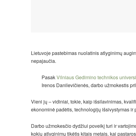
Lietuvoje pastebimas nuolatinis atlyginimų augima
nepajaučia.
Pasak
Vilniaus Gedimino technikos universi
Irenos Danilevičienės, darbo užmokestis pr
Vieni jų – vidiniai, tokie, kaip išsilavinimas, kvalifi
ekonominė padėtis, technologijų išsivystymas ir 
Darbo užmokesčio dydžiui poveikį turi ir vartojimo
kokių atlyginimų tikėtis kitais metais, kai pastar