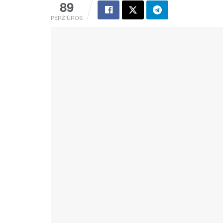
89
PERŽIŪROS