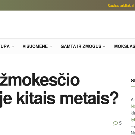
Saulės arkliukai
TŪRA
VISUOMENĖ
GAMTA IR ŽMOGUS
MOKSLA
užmokesčio
S
oje kitais metais?
An
Na
kl
tyl
5
+
Na