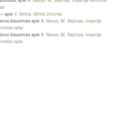
austukas
apie
A. Navys, M. Sėjūnas. Imperija nemiršta
iai
++
apie
V. Sinica. Ištrinti žmonės
ivus klausimas
apie
A. Navys, M. Sėjūnas. Imperija
miršta tyliai
ivus klausimas
apie
A. Navys, M. Sėjūnas. Imperija
miršta tyliai