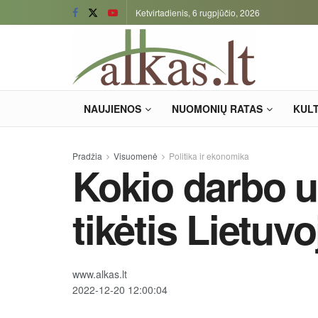
Ketvirtadienis, 6 rugpjūčio, 2026
NAUJIENOS
NUOMONIŲ RATAS
KUL
Pradžia
Visuomenė
Politika ir ekonomika
Kokio darbo 
tikėtis Lietuv
www.alkas.lt
2022-12-20 12:00:04