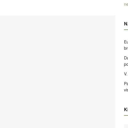
ne
N
Eu
br
Da
po
V.
Pa
vi
Ki