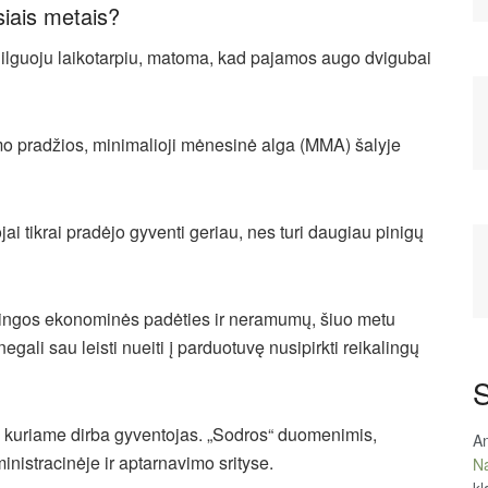
siais metais?
 ilguoju laikotarpiu, matoma, kad pajamos augo dvigubai
jimo pradžios, minimalioji mėnesinė alga (MMA) šalyje
jai tikrai pradėjo gyventi geriau, nes turi daugiau pinigų
tingos ekonominės padėties ir neramumų, šiuo metu
egali sau leisti nueiti į parduotuvę nusipirkti reikalingų
S
s, kuriame dirba gyventojas. „Sodros“ duomenimis,
An
nistracinėje ir aptarnavimo srityse.
Na