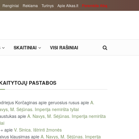
Renginiai
Reklama
Turinys
Apie Alkas.lt
Paremkite Alką
S
SKAITINIAI
VISI RAŠINIAI
KAITYTOJŲ PASTABOS
driejus Korčaginas apie geruosius rusus
apie
A.
vys, M. Sėjūnas. Imperija nemiršta tyliai
austukas
apie
A. Navys, M. Sėjūnas. Imperija nemiršta
iai
++
apie
V. Sinica. Ištrinti žmonės
ivus klausimas
apie
A. Navys, M. Sėjūnas. Imperija