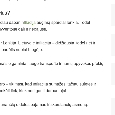
čius?
tačiau dabar
infliacija
augimą sparčiai lenkia. Todėl
entojai gali ir nepajusti.
 Lenkija, Lietuvoje infliacija – didžiausia, todėl net ir
 padėtis nuolat blogėjo.
, maisto gaminiai, augo transporto ir namų apyvokos prekių
– tikimasi, kad infliacija sumažės, tačiau sulėtės ir
ėti tiek, kiek nori gauti darbuotojai.
p gaunančių dideles pajamas ir skurstančių asmenų.