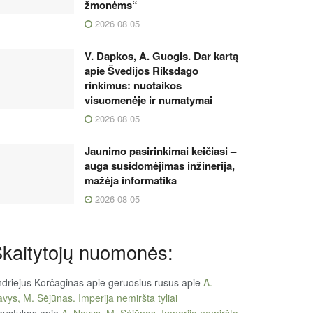
žmonėms“
2026 08 05
V. Dapkos, A. Guogis. Dar kartą
apie Švedijos Riksdago
rinkimus: nuotaikos
visuomenėje ir numatymai
2026 08 05
Jaunimo pasirinkimai keičiasi –
auga susidomėjimas inžinerija,
mažėja informatika
2026 08 05
kaitytojų nuomonės:
driejus Korčaginas apie geruosius rusus
apie
A.
vys, M. Sėjūnas. Imperija nemiršta tyliai