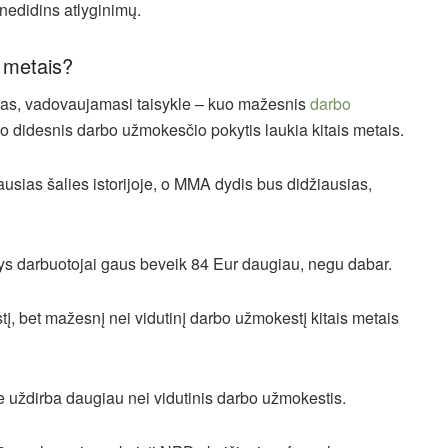
 nedidins atlyginimų.
s metais?
amas, vadovaujamasi taisykle – kuo mažesnis
darbo
o didesnis darbo užmokesčio pokytis laukia kitais metais.
ias šalies istorijoje, o MMA dydis bus didžiausias,
ys darbuotojai gaus beveik 84 Eur daugiau, negu dabar.
, bet mažesnį nei vidutinį darbo užmokestį kitais metais
ie uždirba daugiau nei vidutinis darbo užmokestis.