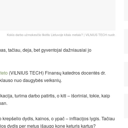
Kokio darbo užmokesčio tikėtis Lietuvoje kitais metais? | VILNIUS TECH nuotr.
s, tačiau, deja, bet gyventojai dažniausiai jo
teto
(VILNIUS TECH) Finansų katedros docentės dr.
iklauso nuo daugybės veiksnių.
kacija, turima darbo patirtis, o kiti – išoriniai, tokie, kaip
pan.
 krepšelio dydis, kainos, o ypač – infliacijos lygis. Tačiau
osios dydis per metus išaugo kone keturis kartus?