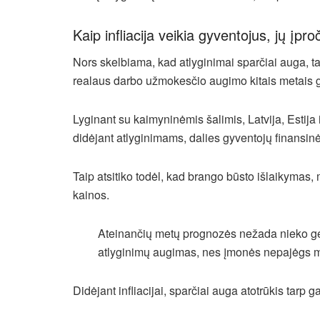
Kaip infliacija veikia gyventojus, jų įpro
Nors skelbiama, kad atlyginimai sparčiai auga, 
realaus darbo užmokesčio augimo kitais metais gyv
Lyginant su kaimyninėmis šalimis, Latvija, Estija ir
didėjant atlyginimams, dalies gyventojų finansinė
Taip atsitiko todėl, kad brango būsto išlaikymas
kainos.
Ateinančių metų prognozės nežada nieko gero 
atlyginimų augimas, nes įmonės nepajėgs mok
Didėjant infliacijai, sparčiai auga atotrūkis tar