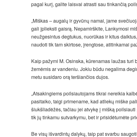
pagal kurį, galite laisvai atrasti sau tinkančią poil
„Miškas – augalų ir gyvūnų namai, jame svečiuoja
gali įplieksti gaisrą. Nepamirškite, Lankymosi m
neužgesintus degtukus, nuorūkas ir kitus daiktus, 
naudoti tik tam skirtose, įrengtose, atitinkamai 
Kaip pažymi M. Osinska, kūrenamas laužas turi bū
žemėmis ar vandeniu. Jokiu būdu negalima deginti
metu susidaro orą teršiančios dujos.
„Atsakingiems poilsiautojams tikrai nereikia kalbėt
pasitaiko, taigi primename, kad atliekų miške pal
šiukšliadėžės, tačiau jei atvykę į mišką poilsiau
tik jų tinkamu sutvarkymu, bet ir prisidėtumėte p
Be visų išvardintų dalykų, taip pat svarbu saugoti 