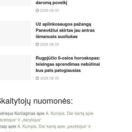
daromą poveikį
2026 08 05
Už aplinkosaugos pažangą
Panevėžiui skirtas jau antras
išmanusis suoliukas
2026 08 05
Rugpjūčio 6-osios horoskopas:
teisingas sprendimas nebūtinai
bus pats patogiausias
2026 08 05
kaitytojų nuomonės:
driejus Korčaginas
apie
A. Kumpis. Dar kartą apie
ezėtojus“ ir „darytojus“
taip
apie
A. Kumpis. Dar kartą apie „pezėtojus“ ir