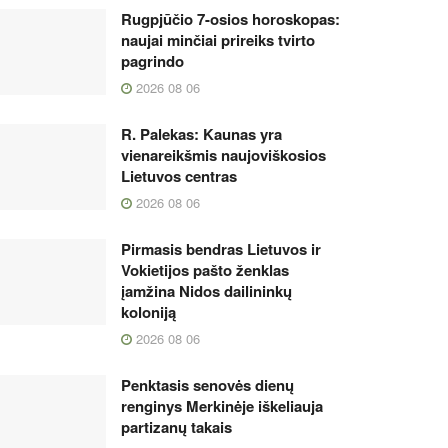
Rugpjūčio 7-osios horoskopas:
naujai minčiai prireiks tvirto
pagrindo
2026 08 06
R. Palekas: Kaunas yra
vienareikšmis naujoviškosios
Lietuvos centras
2026 08 06
Pirmasis bendras Lietuvos ir
Vokietijos pašto ženklas
įamžina Nidos dailininkų
koloniją
2026 08 06
Penktasis senovės dienų
renginys Merkinėje iškeliauja
partizanų takais