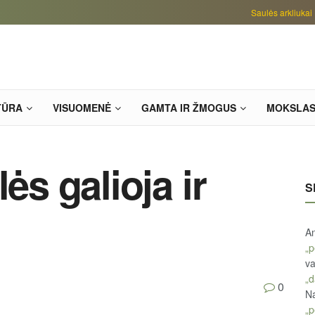
Saulės arkliukai
TŪRA
VISUOMENĖ
GAMTA IR ŽMOGUS
MOKSLA
ės galioja ir
S
An
„p
va
„d
0
Na
„p