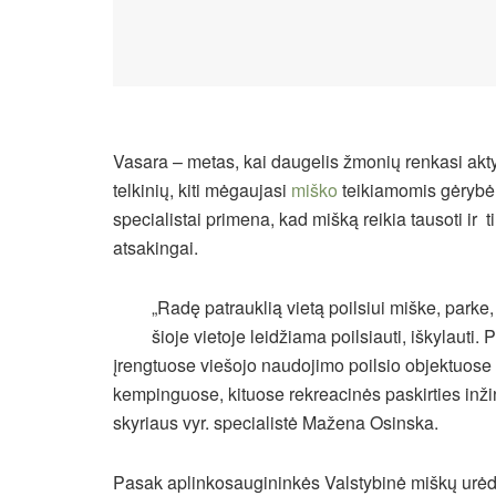
Vasara – metas, kai daugelis žmonių renkasi ak
telkinių, kiti mėgaujasi
miško
teikiamomis gėrybė
specialistai primena, kad mišką reikia tausoti ir t
atsakingai.
„Radę patrauklią vietą poilsiui miške, parke, 
šioje vietoje leidžiama poilsiauti, iškylauti
įrengtuose viešojo naudojimo poilsio objektuose (
kempinguose, kituose rekreacinės paskirties inžin
skyriaus vyr. specialistė Mažena Osinska.
Pasak aplinkosaugininkės Valstybinė miškų urėdija