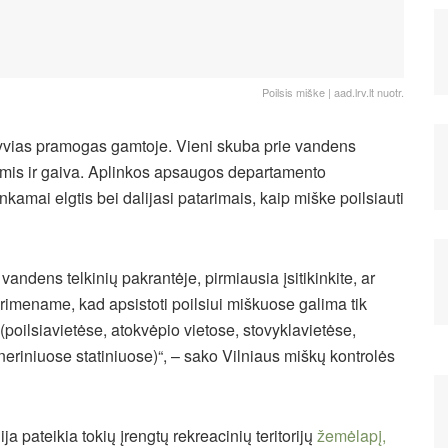
Poilsis miške | aad.lrv.lt nuotr.
tyvias pramogas gamtoje. Vieni skuba prie vandens
mis ir gaiva. Aplinkos apsaugos departamento
inkamai elgtis bei dalijasi patarimais, kaip miške poilsiauti
vandens telkinių pakrantėje, pirmiausia įsitikinkite, ar
. Primename, kad apsistoti poilsiui miškuose galima tik
poilsiavietėse, atokvėpio vietose, stovyklavietėse,
eriniuose statiniuose)“, – sako Vilniaus miškų kontrolės
 pateikia tokių įrengtų rekreacinių teritorijų
žemėlapį,