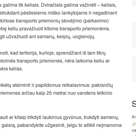
galima tik keliais. Dviračiais galima važinėti – keliais,
s netrukdant pėstiesiems miško lankytojams ir negadinant
skirtose transporto priemonių stovėjimo (parkavimo)
mybę keliu pravažiuoti kitoms transporto priemonėms.
gti užvažiuoti ant samanų, kerpių, uogienojų.
ti, kad teritorija, kurioje, sprendžiant iš tam tikrų
orinės transporto priemonės, nėra laikoma keliu ar
nėra kelias.
eikėtų atsiminti ir papildomus reikalavimus: pakrančių
riemones arčiau kaip 25 metrai nuo vandens telkinio
S
An
ti ar kitaip trikdyti laukinius gyvūnus, trukdyti asmenų,
„p
į gaisrą, pabandykite užgesinti, jeigu to atlikti neįmanoma
va
.