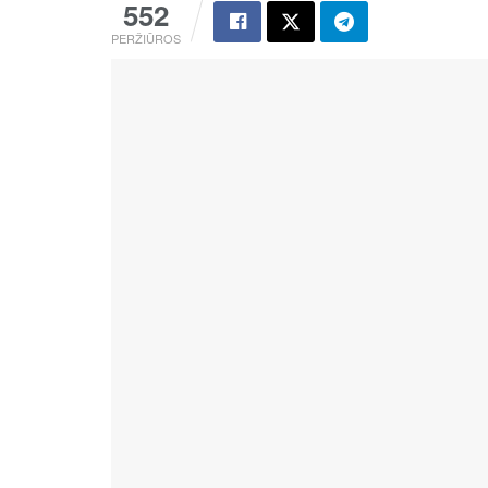
552
PERŽIŪROS