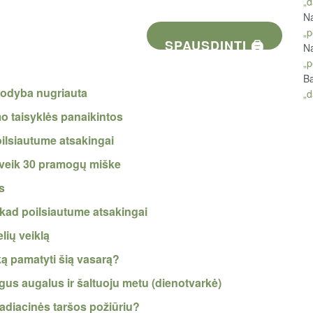
„d
Na
„p
SPAUSDINTI 🖨
Na
„p
Ba
 sodyba nugriauta
„d
o taisyklės panaikintos
poilsiautume atsakingai
beveik 30 pramogų miške
s
, kad poilsiautume atsakingai
lių veiklą
ką pamatyti šią vasarą?
us augalus ir šaltuoju metu (dienotvarkė)
radiacinės taršos požiūriu?