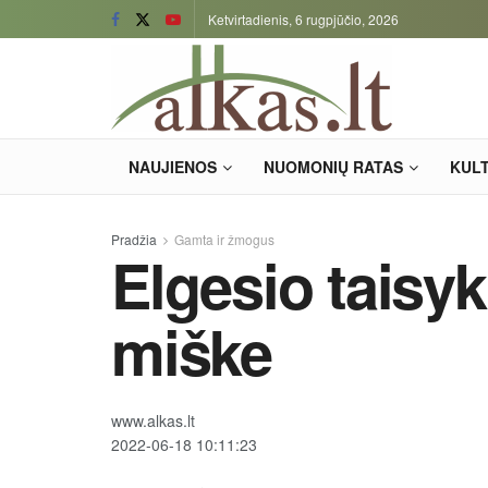
Ketvirtadienis, 6 rugpjūčio, 2026
NAUJIENOS
NUOMONIŲ RATAS
KUL
Pradžia
Gamta ir žmogus
Elgesio taisykl
miške
www.alkas.lt
2022-06-18 10:11:23