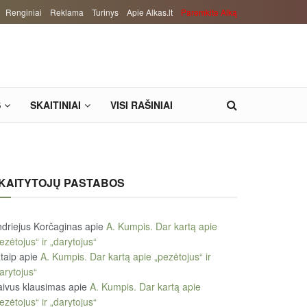
Renginiai
Reklama
Turinys
Apie Alkas.lt
Paremkite Alką
S
SKAITINIAI
VISI RAŠINIAI
KAITYTOJŲ PASTABOS
driejus Korčaginas
apie
A. Kumpis. Dar kartą apie
ezėtojus“ ir „darytojus“
taip
apie
A. Kumpis. Dar kartą apie „pezėtojus“ ir
arytojus“
ivus klausimas
apie
A. Kumpis. Dar kartą apie
ezėtojus“ ir „darytojus“