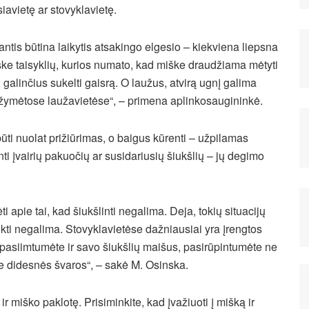
siavietę ar stovyklavietę.
ntis būtina laikytis atsakingo elgesio – kiekviena liepsna
iške taisyklių, kurios numato, kad miške draudžiama mėtyti
galinčius sukelti gaisrą. O laužus, atvirą ugnį galima
pažymėtose laužavietėse“, – primena aplinkosaugininkė.
ti nuolat prižiūrimas, o baigus kūrenti – užpilamas
 įvairių pakuočių ar susidariusių šiukšlių – jų degimo
i apie tai, kad šiukšlinti negalima. Deja, tokių situacijų
ikti negalima. Stovyklavietėse dažniausiai yra įrengtos
ti pasiimtumėte ir savo šiukšlių maišus, pasirūpintumėte ne
rie didesnės švaros“, – sakė M. Osinska.
ir miško paklotę. Prisiminkite, kad įvažiuoti į mišką ir