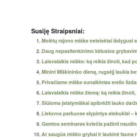
Susiję Straipsniai:
Molėtų rajono miške neteisėtai išdygusi
Daug nepasitenkinimo kėlusios grybavim
Laisvalaikis miške: ką reikia žinoti, kad 
Minint Miškininko dieną, rugsėjį laukia 
Privačiame miške sunaikintas erelio lizda
Laisvalaikis miške žiemą: ką reikia žinoti
Siūloma įstatymiškai apibrėžti lauko darže
Lietuvos parkuose slypintys stebuklai – 
Gamtos seminaras kviečia pažinti nauding
Ar saugūs miško grybai ir laukinė fauna 