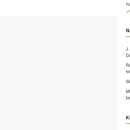
Na
„p
N
J.
D
Ru
tv
Sl
Mi
be
Ki