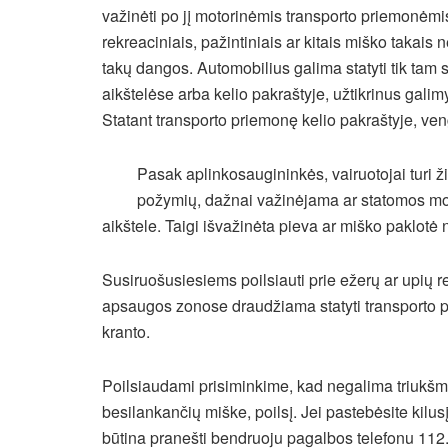
važinėti po jį motorinėmis transporto priemonėmis 
rekreaciniais, pažintiniais ar kitais miško takai
takų dangos. Automobilius galima statyti tik tam 
aikštelėse arba kelio pakraštyje, užtikrinus gali
Statant transporto priemonę kelio pakraštyje, ven
Pasak aplinkosaugininkės, vairuotojai turi žino
požymių, dažnai važinėjama ar statomos mot
aikštele. Taigi išvažinėta pieva ar miško paklotė 
Susiruošusiesiems poilsiauti prie ežerų ar upių r
apsaugos zonose draudžiama statyti transporto p
kranto.
Poilsiaudami prisiminkime, kad negalima triukšmau
besilankančių miške, poilsį. Jei pastebėsite kilus
būtina pranešti bendruoju pagalbos telefonu 112