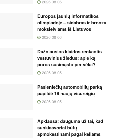
2026 08 06
Europos jaunių informatikos
olimpiadoje – sidabras ir bronza
moksleiviams iš Lietuvos
2026 08 06
Dažniausios klaidos renkantis
vestuvinius žiedus: apie ką
poros susimąsto per vėlai?
2026 08 05
Pasieniečių automobilių parką
papildė 19 naujų visureigių
2026 08 05
Apklausa: dauguma už tai, kad
sunkiasvoriai būtų
apmokestinami pagal keliams