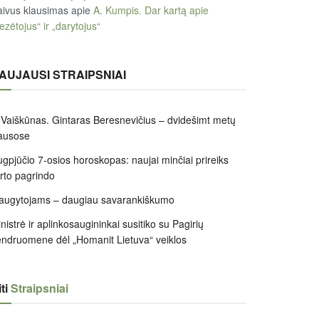
ivus klausimas
apie
A. Kumpis. Dar kartą apie
ezėtojus“ ir „darytojus“
AUJAUSI STRAIPSNIAI
 Vaiškūnas. Gintaras Beresnevičius – dvidešimt metų
ausose
gpjūčio 7-osios horoskopas: naujai minčiai prireiks
irto pagrindo
augytojams – daugiau savarankiškumo
nistrė ir aplinkosaugininkai susitiko su Pagirių
ndruomene dėl „Homanit Lietuva“ veiklos
ti
Straipsniai