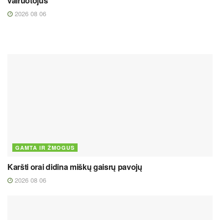
vairuotojus
2026 08 06
GAMTA IR ŽMOGUS
Karšti orai didina miškų gaisrų pavojų
2026 08 06