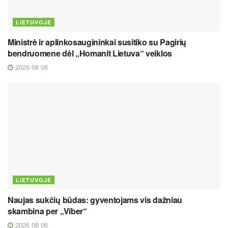
LIETUVOJE
Ministrė ir aplinkosaugininkai susitiko su Pagirių
bendruomene dėl „Homanit Lietuva“ veiklos
2026 08 06
LIETUVOJE
Naujas sukčių būdas: gyventojams vis dažniau
skambina per „Viber“
2026 08 06