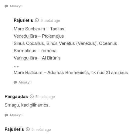
Atsakyti
Pajūrietis
5 metai ago
Mare Suebicum – Tacitas
Venedų jūra – Ptolemėjus
Sinus Codanus, Sinus Venetus (Venedus), Oceanus
Sarmaticus – romėnai
Varingų jūra – Al Birūnis
….
Mare Balticum – Adomas Brėmenietis, tik nuo XI amžiaus
Atsakyti
Rimgaudas
5 metai ago
Smagu, kad gilinamės.
Atsakyti
Pajūrietis
5 metai ago