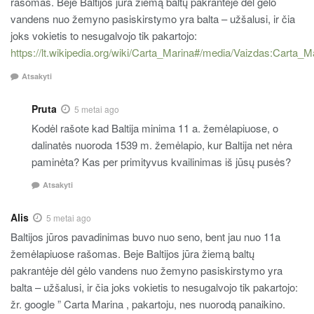
rašomas. Beje Baltijos jūra žiemą baltų pakrantėje dėl gėlo
vandens nuo žemyno pasiskirstymo yra balta – užšalusi, ir čia
joks vokietis to nesugalvojo tik pakartojo:
https://lt.wikipedia.org/wiki/Carta_Marina#/media/Vaizdas:Carta_M
Atsakyti
Pruta
5 metai ago
Kodėl rašote kad Baltija minima 11 a. žemėlapiuose, o
dalinatės nuoroda 1539 m. žemėlapio, kur Baltija net nėra
paminėta? Kas per primityvus kvailinimas iš jūsų pusės?
Atsakyti
Alis
5 metai ago
Baltijos jūros pavadinimas buvo nuo seno, bent jau nuo 11a
žemėlapiuose rašomas. Beje Baltijos jūra žiemą baltų
pakrantėje dėl gėlo vandens nuo žemyno pasiskirstymo yra
balta – užšalusi, ir čia joks vokietis to nesugalvojo tik pakartojo:
žr. google ” Carta Marina , pakartoju, nes nuorodą panaikino.