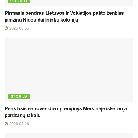
KULTŪRA
Pirmasis bendras Lietuvos ir Vokietijos pašto ženklas
įamžina Nidos dailininkų koloniją
2026 08 06
ISTORIJA
Penktasis senovės dienų renginys Merkinėje iškeliauja
partizanų takais
2026 08 06