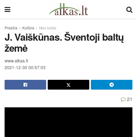
Pradžia
Kultūra
Mes baltai
J. Vaiškūnas. Šventoji baltų
žemė
www.alkas.lt
2021-12-30 00:57:03
21