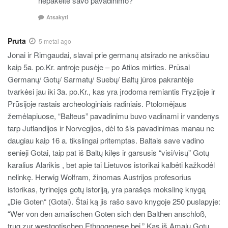
nepakeitė savo pavadinimo?
Atsakyti
Pruta
5 metai ago
Jonai ir Rimgaudai, slavai prie germanų atsirado ne anksčiau
kaip 5a. po.Kr. antroje pusėje – po Atilos mirties. Prūsai
Germanų/ Gotų/ Sarmatų/ Suebų/ Baltų jūros pakrantėje
tvarkėsi jau iki 3a. po.Kr., kas yra įrodoma remiantis Fryzijoje ir
Prūsijoje rastais archeologiniais radiniais. Ptolomėjaus
žemėlapiuose, “Balteus” pavadinimu buvo vadinami ir vandenys
tarp Jutlandijos ir Norvegijos, dėl to šis pavadinimas manau ne
daugiau kaip 16 a. tikslingai pritemptas. Baltais save vadino
senieji Gotai, taip pat iš Baltų kilęs ir garsusis “visi/visų” Gotų
karalius Alarikis , bet apie tai Lietuvos istorikai kalbėti kažkodėl
nelinkę. Herwig Wolfram, žinomas Austrijos profesorius
istorikas, tyrinejęs gotų istoriją, yra parašęs mokslinę knygą
„Die Goten“ (Gotai). Štai ką jis rašo savo knygoje 250 puslapyje:
“Wer von den amalischen Goten sich den Balthen anschloß,
trug zur westgotischen Ethnogenese bei.” Kas iš Amalų Gotų