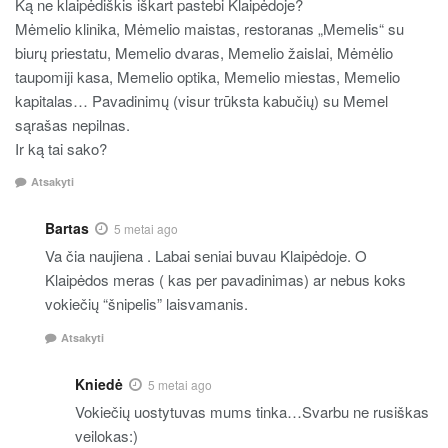
Ką ne klaipėdiškis iškart pastebi Klaipėdoje?
Mėmelio klinika, Mėmelio maistas, restoranas „Memelis“ su
biurų priestatu, Memelio dvaras, Memelio žaislai, Mėmėlio
taupomiji kasa, Memelio optika, Memelio miestas, Memelio
kapitalas… Pavadinimų (visur trūksta kabučių) su Memel
sąrašas nepilnas.
Ir ką tai sako?
Atsakyti
Bartas
5 metai ago
Va čia naujiena . Labai seniai buvau Klaipėdoje. O
Klaipėdos meras ( kas per pavadinimas) ar nebus koks
vokiečių “šnipelis” laisvamanis.
Atsakyti
Kniedė
5 metai ago
Vokiečių uostytuvas mums tinka…Svarbu ne rusiškas
veilokas:)