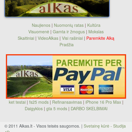
Naujienos
|
Nuomonių ratas
|
Kultūra
Visuomenė
|
Gamta ir žmogus
|
Mokslas
Skaitiniai
|
VideoAlkas
|
Visi rašiniai
|
Paremkite Alką
Pradžia
ket testai
|
fs25 mods
|
Refinansavimas
|
iPhone 16 Pro Max
|
Daigyklos
|
gta 5 mods
|
DARBO SKELBIMAI
© 2011 Alkas.lt - Visos teisės saugomos. |
Svetainę kūrė - Studija