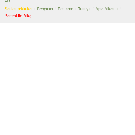
4D
Saulės arkliukai
Renginiai
Reklama
Turinys
Apie Alkas.lt
Paremkite Alką