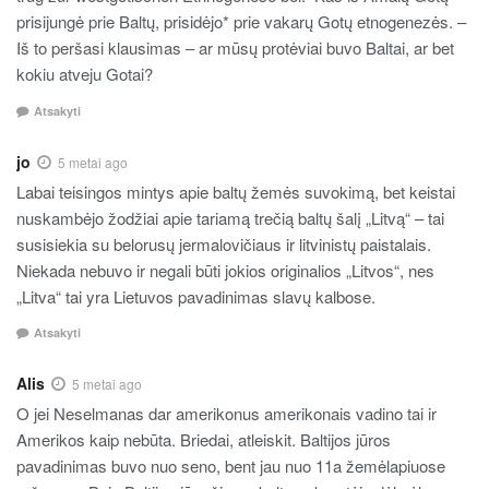
prisijungė prie Baltų, prisidėjo* prie vakarų Gotų etnogenezės. –
Iš to peršasi klausimas – ar mūsų protėviai buvo Baltai, ar bet
kokiu atveju Gotai?
Atsakyti
jo
5 metai ago
Labai teisingos mintys apie baltų žemės suvokimą, bet keistai
nuskambėjo žodžiai apie tariamą trečią baltų šalį „Litvą“ – tai
susisiekia su belorusų jermalovičiaus ir litvinistų paistalais.
Niekada nebuvo ir negali būti jokios originalios „Litvos“, nes
„Litva“ tai yra Lietuvos pavadinimas slavų kalbose.
Atsakyti
Alis
5 metai ago
O jei Neselmanas dar amerikonus amerikonais vadino tai ir
Amerikos kaip nebūta. Briedai, atleiskit. Baltijos jūros
pavadinimas buvo nuo seno, bent jau nuo 11a žemėlapiuose