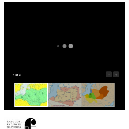
-
+
1
of 4