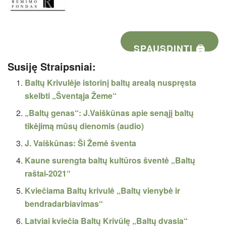
SPAUSDINTI 🖨
Susiję Straipsniai:
Baltų Krivulėje istorinį baltų arealą nuspręsta
skelbti „Šventąja Žeme“
„Baltų genas“: J.Vaiškūnas apie senąjį baltų
tikėjimą mūsų dienomis (audio)
J. Vaiškūnas: Ši Žemė šventa
Kaune surengta baltų kultūros šventė „Baltų
raštai-2021“
Kviečiama Baltų krivulė „Baltų vienybė ir
bendradarbiavimas“
Latviai kviečia Baltų Krivūlę „Baltų dvasia“