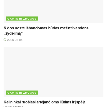
GAMTA IR ŽMOGUS
Nidos uoste išbandomas būdas mažinti vandens
„žydėjimą“
2026 08 06
GAMTA IR ŽMOGUS
Kelininkai ruošiasi artėjančioms liūtims ir įspėja