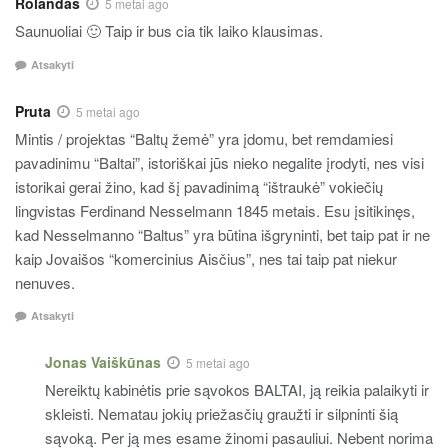
Rolandas
5 metai ago
Saunuoliai 🙂 Taip ir bus cia tik laiko klausimas.
Atsakyti
Pruta
5 metai ago
Mintis / projektas “Baltų žemė” yra įdomu, bet remdamiesi
pavadinimu “Baltai”, istoriškai jūs nieko negalite įrodyti, nes visi
istorikai gerai žino, kad šį pavadinimą “ištraukė” vokiečių
lingvistas Ferdinand Nesselmann 1845 metais. Esu įsitikinęs,
kad Nesselmanno “Baltus” yra būtina išgryninti, bet taip pat ir ne
kaip Jovaišos “komercinius Aisčius”, nes tai taip pat niekur
nenuves.
Atsakyti
Jonas Vaiškūnas
5 metai ago
Nereiktų kabinėtis prie sąvokos BALTAI, ją reikia palaikyti ir
skleisti. Nematau jokių priežasčių graužti ir silpninti šią
sąvoką. Per ją mes esame žinomi pasauliui. Nebent norima