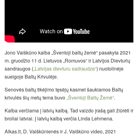
Jono Vaiškūno kalba „Šventoji baltų žemė“ pasakyta 2021
m. gruodžio 11 d. Lietuvos „Romuvos“ ir Latvijos Dievturių
sandraugos (
„Latvijas dievturu sadraudze“
) nuotolinėje
sueigoje Baltų Krivulėje.
Senovės baltų tikėjimo tęsėjų kasmet šaukiamos Baltų
krivulės šių metų tema buvo
„Šventoji Baltų Žemė“
.
Kalba verčiama į latvių kalbą. Tad vaizdo įrašą gali žiūrėti ir
broliai latviai. Į latvių kalbą verčia Linda Lehmena.
Alkas.lt, D. Vaiškūnienės ir J. Vaiškūno video, 2021