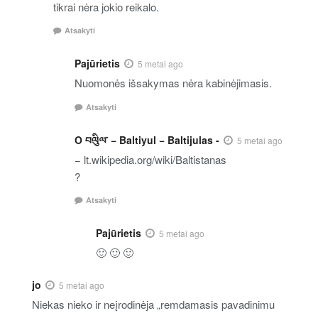
tikrai nėra jokio reikalo.
Atsakyti
Pajūrietis
5 metai ago
Nuomonės išsakymas nėra kabinėjimasis.
Atsakyti
O བལིུལ་ − Baltiyul − Baltijulas -
5 metai ago
− lt.wikipedia.org/wiki/Baltistanas
?
Atsakyti
Pajūrietis
5 metai ago
🙂 🙂 🙂
jo
5 metai ago
Niekas nieko ir neįrodinėja „remdamasis pavadinimu