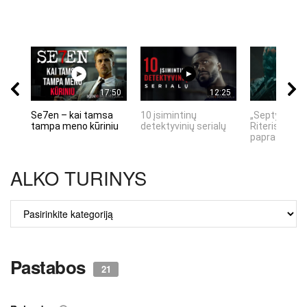
17:50
12:25
Se7en – kai tamsa
10 įsimintinų
„Septynių Ka
tampa meno kūriniu
detektyvinių serialų
Riteris" – kai
paprastumas
ALKO TURINYS
ALKO
TURINYS
Pastabos
21