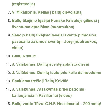
(registracija)
V. Mikailionis. Kelias į baltų dievojautą
Baltų tikėjimo tęsėjai Punsko Krivulėje gilinosi į
šventumo apraiškas (nuotraukos)
Senojo baltų tikėjimo tęsėjai šventė pirmosios
pavasario žalumos šventę – Jorę (nuotraukos,
video)
Baltų Krivulė
J. Vaiškūnas. Dainų šventę aplaisto dievai
J. Vaiškūnas. Dainių tauta prisikelia dainuodama
Šaukiama trečioji Baltų Krivūlė
J. Vaiškūnas. Atsakymas prieš pagonis
kariaujančiam Pavilioniui (video)
Baltų vardo Tėvui G.H.F. Neselmanui – 200 metų!