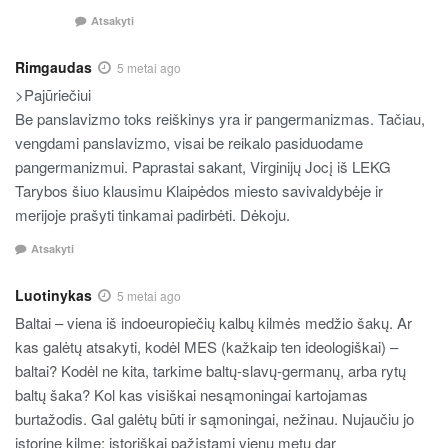
Atsakyti
Rimgaudas
5 metai ago
>Pajūriečiui
Be panslavizmo toks reiškinys yra ir pangermanizmas. Tačiau,
vengdami panslavizmo, visai be reikalo pasiduodame
pangermanizmui. Paprastai sakant, Virginijų Jocį iš LEKG
Tarybos šiuo klausimu Klaipėdos miesto savivaldybėje ir
merijoje prašyti tinkamai padirbėti. Dėkoju.
Atsakyti
Luotinykas
5 metai ago
Baltai – viena iš indoeuropiečių kalbų kilmės medžio šakų. Ar
kas galėtų atsakyti, kodėl MES (kažkaip ten ideologiškai) –
baltai? Kodėl ne kita, tarkime baltų-slavų-germanų, arba rytų
baltų šaka? Kol kas visiškai nesąmoningai kartojamas
burtažodis. Gal galėtų būti ir sąmoningai, nežinau. Nujaučiu jo
istorinę kilmę: istoriškai pažįstami vienu metu dar