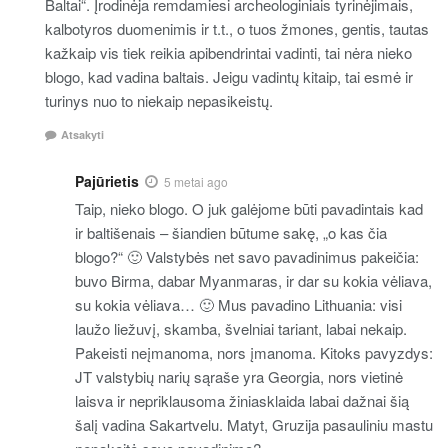
Baltai“. Įrodinėja remdamiesi archeologiniais tyrinėjimais,
kalbotyros duomenimis ir t.t., o tuos žmones, gentis, tautas
kažkaip vis tiek reikia apibendrintai vadinti, tai nėra nieko
blogo, kad vadina baltais. Jeigu vadintų kitaip, tai esmė ir
turinys nuo to niekaip nepasikeistų.
Atsakyti
Pajūrietis
5 metai ago
Taip, nieko blogo. O juk galėjome būti pavadintais kad
ir baltišenais – šiandien būtume sakę, „o kas čia
blogo?“ 🙂 Valstybės net savo pavadinimus pakeičia:
buvo Birma, dabar Myanmaras, ir dar su kokia vėliava,
su kokia vėliava… 🙂 Mus pavadino Lithuania: visi
laužo liežuvį, skamba, švelniai tariant, labai nekaip.
Pakeisti neįmanoma, nors įmanoma. Kitoks pavyzdys:
JT valstybių narių sąraše yra Georgia, nors vietinė
laisva ir nepriklausoma žiniasklaida labai dažnai šią
šalį vadina Sakartvelu. Matyt, Gruzija pasauliniu mastu