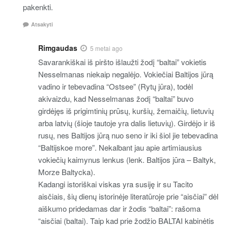
pakenkti.
Atsakyti
Rimgaudas
5 metai ago
Savarankiškai iš piršto išlaužti žodį “baltai” vokietis
Nesselmanas niekaip negalėjo. Vokiečiai Baltijos jūrą
vadino ir tebevadina “Ostsee” (Rytų jūra), todėl
akivaizdu, kad Nesselmanas žodį “baltai” buvo
girdėjęs iš prigimtinių prūsų, kuršių, žemaičių, lietuvių
arba latvių (šioje tautoje yra dalis lietuvių). Girdėjo ir iš
rusų, nes Baltijos jūrą nuo seno ir iki šiol jie tebevadina
“Baltijskoe more”. Nekalbant jau apie artimiausius
vokiečių kaimynus lenkus (lenk. Baltijos jūra – Baltyk,
Morze Baltycka).
Kadangi istoriškai viskas yra susiję ir su Tacito
aisčiais, šių dienų istorinėje literatūroje prie “aisčiai” dėl
aiškumo pridedamas dar ir žodis “baltai”: rašoma
“aisčiai (baltai). Taip kad prie žodžio BALTAI kabinėtis