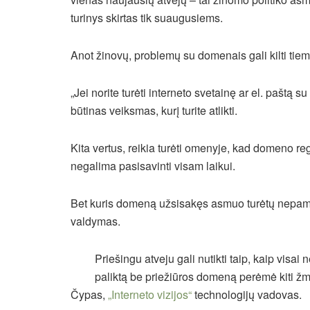
turinys skirtas tik suaugusiems.
Anot žinovų, problemų su domenais gali kilti ti
„Jei norite turėti interneto svetainę ar el. paštą
būtinas veiksmas, kurį turite atlikti.
Kita vertus, reikia turėti omenyje, kad domeno re
negalima pasisavinti visam laikui.
Bet kuris domeną užsisakęs asmuo turėtų nepamiršti
valdymas.
Priešingu atveju gali nutikti taip, kaip visai
paliktą be priežiūros domeną perėmė kiti žmo
Čypas,
„Interneto vizijos“
technologijų vadovas.