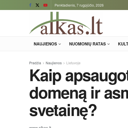
Penktadienis, 7 rugpjūčio, 2026
NAUJIENOS
NUOMONIŲ RATAS
KUL
Pradžia
Naujienos
Lietuvoje
Kaip apsaugot
domeną ir as
svetainę?
www.alkas.lt