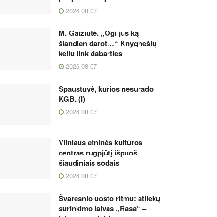
2026 08 07
M. Gaižiūtė. „Ogi jūs ką
šiandien darot…“ Knygnešių
keliu link dabarties
2026 08 07
Spaustuvė, kurios nesurado
KGB. (I)
2026 08 07
Vilniaus etninės kultūros
centras rugpjūtį išpuoš
šiaudiniais sodais
2026 08 07
Švaresnio uosto ritmu: atliekų
surinkimo laivas „Rasa“ –