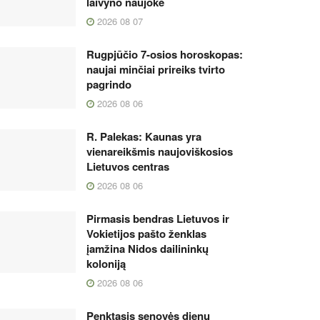
laivyno naujokė
2026 08 07
Rugpjūčio 7-osios horoskopas:
naujai minčiai prireiks tvirto
pagrindo
2026 08 06
R. Palekas: Kaunas yra
vienareikšmis naujoviškosios
Lietuvos centras
2026 08 06
Pirmasis bendras Lietuvos ir
Vokietijos pašto ženklas
įamžina Nidos dailininkų
koloniją
2026 08 06
Penktasis senovės dienų