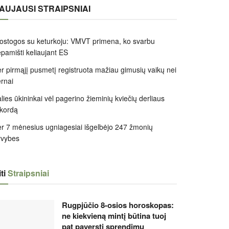
AUJAUSI STRAIPSNIAI
ostogos su keturkoju: VMVT primena, ko svarbu
pamišti keliaujant ES
r pirmąjį pusmetį registruota mažiau gimusių vaikų nei
rnai
lies ūkininkai vėl pagerino žieminių kviečių derliaus
kordą
r 7 mėnesius ugniagesiai išgelbėjo 247 žmonių
yvybes
ti
Straipsniai
Rugpjūčio 8-osios horoskopas:
ne kiekvieną mintį būtina tuoj
pat paversti sprendimu