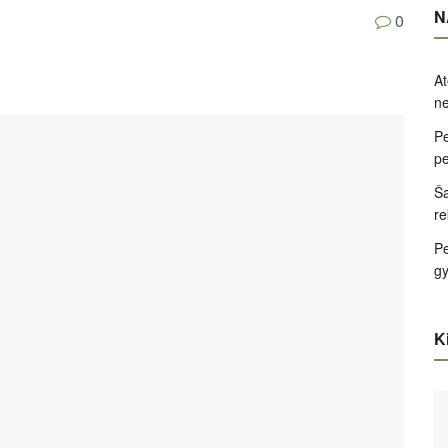
N
0
At
ne
Pe
pe
Ša
re
Pe
g
Ki