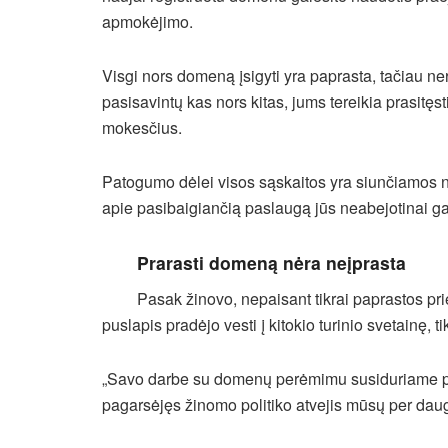
apmokėjimo.
Visgi nors domeną įsigyti yra paprasta, tačiau ne
pasisavintų kas nors kitas, jums tereikia prasitęs
mokesčius.
Patogumo dėlei visos sąskaitos yra siunčiamos n
apie pasibaigiančią paslaugą jūs neabejotinai gau
Prarasti domeną nėra neįprasta
Pasak žinovo, nepaisant tikrai paprastos pri
puslapis pradėjo vesti į kitokio turinio svetainę, tik
„Savo darbe su domenų perėmimu susiduriame pa
pagarsėjęs žinomo politiko atvejis mūsų per dau