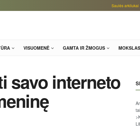
Saulės arkliukai
TŪRA
VISUOMENĖ
GAMTA IR ŽMOGUS
MOKSLA
i savo interneto
S
meninę
Ar
ta
>
Li