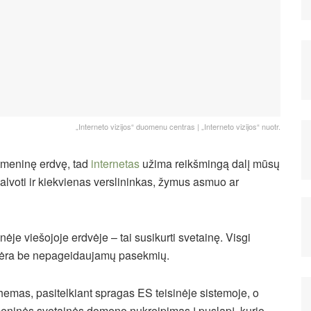
„Interneto vizijos“ duomenu centras | „Interneto vizijos“ nuotr.
itmeninę erdvę, tad
internetas
užima reikšmingą dalį mūsų
alvoti ir kiekvienas verslininkas, žymus asmuo ar
nėje viešojoje erdvėje – tai susikurti svetainę. Visgi
i nėra be nepageidaujamų pasekmių.
hemas, pasitelkiant spragas ES teisinėje sistemoje, o
meninės svetainės domeno nukreipimas į puslapį, kurio