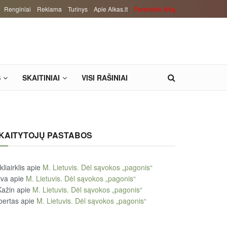
Renginiai
Reklama
Turinys
Apie Alkas.lt
Paremkite Alką
S
SKAITINIAI
VISI RAŠINIAI
KAITYTOJŲ PASTABOS
kliairklis
apie
M. Lietuvis. Dėl sąvokos „pagonis“
iva
apie
M. Lietuvis. Dėl sąvokos „pagonis“
Kažin
apie
M. Lietuvis. Dėl sąvokos „pagonis“
bertas
apie
M. Lietuvis. Dėl sąvokos „pagonis“