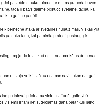
būdą. Jei pastebime nukreipimus (ar mums praneša buvęs
inę, tada ir patys galime blokuoti svetainę, tačiau kai
bai kuo galime padėti.
 – ne kibernetinė ataka ar svetainės nulaužimas. Viskas yra
tis patenka tada, kai pamiršta pratęsti paslaugą ir
stingumą įrodo ir tai, kad net ir neapmokėtas domenas
menas nustoja veikti, tačiau esamas savininkas dar gali
u.
 tampa laisvai prieinamu visiems. Todėl galimybė
os visiems ir tam net suteikiamas gana palankus laiko