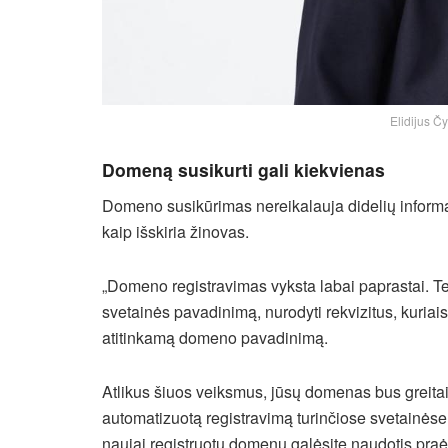
Elidijus Č
Domeną susikurti gali kiekvienas
Domeno susikūrimas nereikalauja didelių informac
kaip išskiria žinovas.
„Domeno registravimas vyksta labai paprastai. Tere
svetainės pavadinimą, nurodyti rekvizitus, kuriais
atitinkamą domeno pavadinimą.
Atlikus šiuos veiksmus, jūsų domenas bus greitai už
automatizuotą registravimą turinčiose svetainėse,
naujai registruotu domenu galėsite naudotis pr