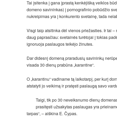
Tai įsitenka į gana įprastą kenkėjišką veiklos 
domeno savininkas) į pornografinio pobūdžio sveta
nukreipimas yra į konkurento svetainę, tada nela
Visgi taip atsitinka dėl vienos priežasties. Ir tai
daug paprasčiau: svetainės turėtojai į tokias padė
ignoruoja paslaugos teikėjo žinutes.
Dar didesnį domeną praradusių savininkų nerūpe
visada 30 dienų prabūna „karantine“.
O „karantinu“ vadiname tą laikotarpį, per kurį do
atstatyti jo veikimą ir pratęsti paslaugą savo vard
Taigi, tik po 30 neveiksnumo dienų domenas
prasitęsti užsakytas paslaugas yra prieinam
tarpas“, – aiškina E. Čypas.