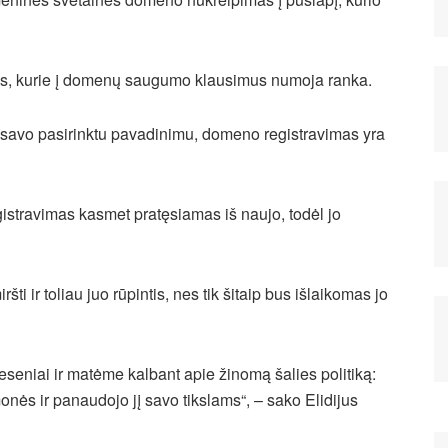
ems, kurie į domenų saugumo klausimus numoja ranka.
 su savo pasirinktu pavadinimu, domeno registravimas yra
gistravimas kasmet pratęsiamas iš naujo, todėl jo
 ir toliau juo rūpintis, nes tik šitaip bus išlaikomas jo
 neseniai ir matėme kalbant apie žinomą šalies politiką:
nės ir panaudojo jį savo tikslams“, – sako Elidijus