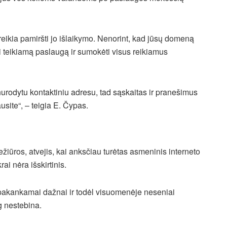
reikia pamiršti jo išlaikymo. Nenorint, kad jūsų domeną
ti teikiamą paslaugą ir sumokėti visus reikiamus
urodytu kontaktiniu adresu, tad sąskaitas ir pranešimus
site“, – teigia E. Čypas.
ežiūros, atvejis, kai anksčiau turėtas asmeninis interneto
rai nėra išskirtinis.
kankamai dažnai ir todėl visuomenėje neseniai
g nestebina.