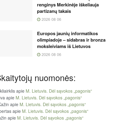
renginys Merkinėje iškeliauja
partizanų takais
2026 08 06
Europos jaunių informatikos
olimpiadoje – sidabras ir bronza
moksleiviams iš Lietuvos
2026 08 06
kaitytojų nuomonės:
kliairklis
apie
M. Lietuvis. Dėl sąvokos „pagonis“
iva
apie
M. Lietuvis. Dėl sąvokos „pagonis“
Kažin
apie
M. Lietuvis. Dėl sąvokos „pagonis“
bertas
apie
M. Lietuvis. Dėl sąvokos „pagonis“
žin
apie
M. Lietuvis. Dėl sąvokos „pagonis“