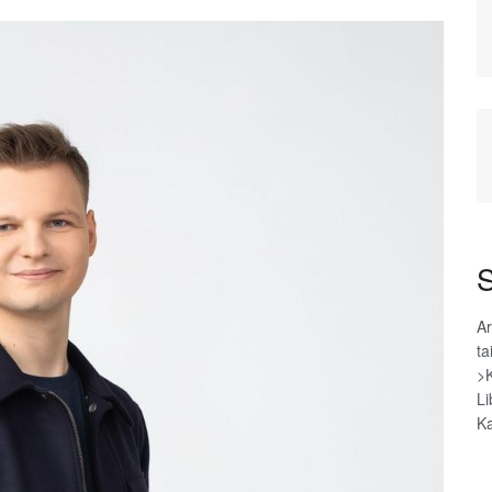
S
Ar
ta
>
Li
Ka