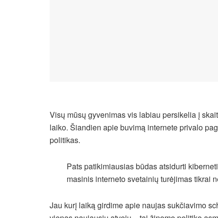
Visų mūsų gyvenimas vis labiau persikelia į ska
laiko. Šiandien apie buvimą internete privalo pag
politikas.
Pats patikimiausias būdas atsidurti kiberneti
masinis interneto svetainių turėjimas tikra
Jau kurį laiką girdime apie naujas sukčiavimo sc
vienas naujausių atvejų – tai žinomo politiko as