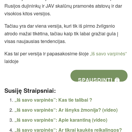
Rusijos dujininkų ir JAV skalūnų pramonės atstovų ir dar
visokios kitos versijos.
Tačiau yra dar viena versija, kuri tik iš pirmo žvilgsnio
atrodo mažai tikėtina, tačiau kaip tik labai gražiai gula į
visas naujausias tendencijas.
Kas tai per versija ir papasakosime šioje
„Iš savo varpinės”
laidoje
SPAUSDINTI 🖨
Susiję Straipsniai:
„Iš savo varpinės”: Kas tie talibai ?
„Iš savo varpinės“: Ar išnyks žmonija? (video)
„Iš savo varpinės“: Apie karantiną (video)
„Iš savo varpinės“: Ar tikrai kaukės reikalingos?