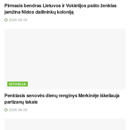
Pirmasis bendras Lietuvos ir Vokietijos pašto ženklas
įamžina Nidos dailininkų koloniją
2026 08 06
ISTORIJA
Penktasis senovės dienų renginys Merkinėje iškeliauja
partizanų takais
2026 08 06