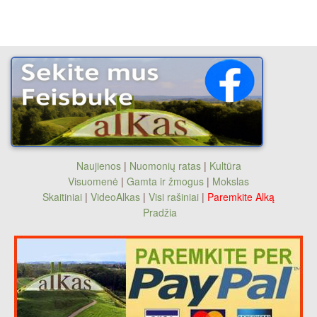
Naujienos
|
Nuomonių ratas
|
Kultūra
Visuomenė
|
Gamta ir žmogus
|
Mokslas
Skaitiniai
|
VideoAlkas
|
Visi rašiniai
|
Paremkite Alką
Pradžia