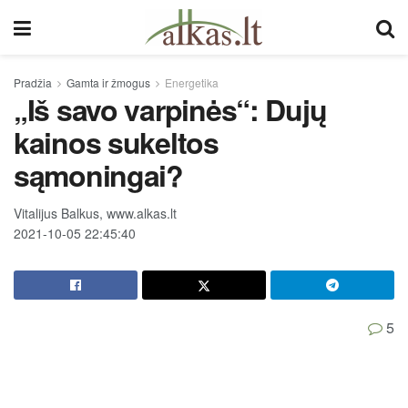
Pradžia
Gamta ir žmogus
Energetika
„Iš savo varpinės“: Dujų
kainos sukeltos
sąmoningai?
Vitalijus Balkus, www.alkas.lt
2021-10-05 22:45:40
5