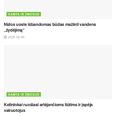
GAMTA IR ŽMOGUS
Nidos uoste išbandomas būdas mažinti vandens
„žydėjimą“
2026 08 06
GAMTA IR ŽMOGUS
Kelininkai ruošiasi artėjančioms liūtims ir įspėja
vairuotojus