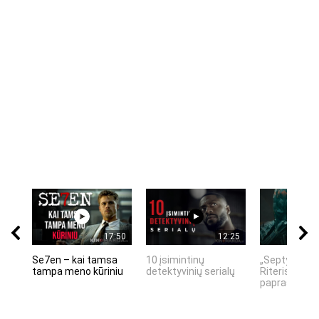
17:50
12:25
Se7en – kai tamsa
10 įsimintinų
„Septynių Ka
tampa meno kūriniu
detektyvinių serialų
Riteris" – kai
paprastumas