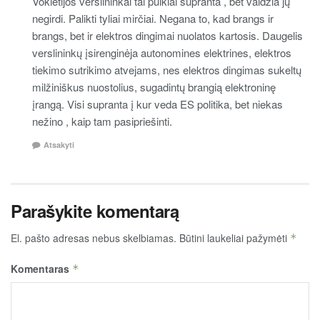
Vokietijos verslininkai tai puikiai supranta , bet valdžia jų
negirdi. Palikti tyliai mirčiai. Negana to, kad brangs ir
brangs, bet ir elektros dingimai nuolatos kartosis. Daugelis
verslininkų įsirenginėja autonomines elektrines, elektros
tiekimo sutrikimo atvejams, nes elektros dingimas sukeltų
milžiniškus nuostolius, sugadintų brangią elektroninę
įrangą. Visi supranta į kur veda ES politika, bet niekas
nežino , kaip tam pasipriešinti.
Atsakyti
Parašykite komentarą
El. pašto adresas nebus skelbiamas.
Būtini laukeliai pažymėti
*
Komentaras
*