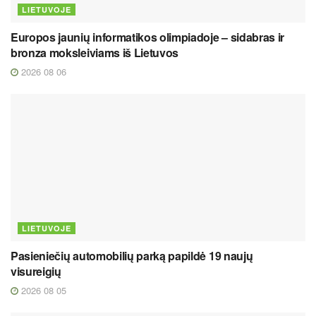
LIETUVOJE
Europos jaunių informatikos olimpiadoje – sidabras ir
bronza moksleiviams iš Lietuvos
2026 08 06
LIETUVOJE
Pasieniečių automobilių parką papildė 19 naujų
visureigių
2026 08 05