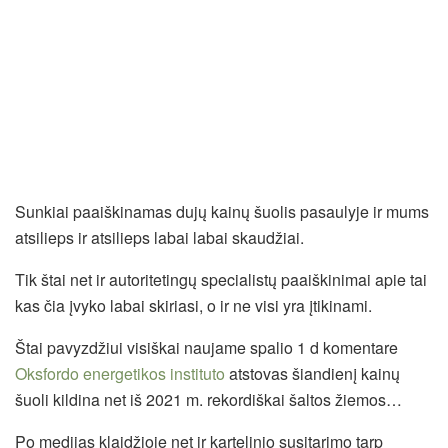
Sunkiai paaiškinamas dujų kainų šuolis pasaulyje ir mums
atsilieps ir atsilieps labai labai skaudžiai.
Tik štai net ir autoritetingų specialistų paaiškinimai apie tai
kas čia įvyko labai skiriasi, o ir ne visi yra įtikinami.
Štai pavyzdžiui visiškai naujame spalio 1 d komentare
Oksfordo energetikos instituto
atstovas šiandienį kainų
šuoli kildina net iš 2021 m. rekordiškai šaltos žiemos…
Po medijas klaidžioje net ir kartelinio susitarimo tarp