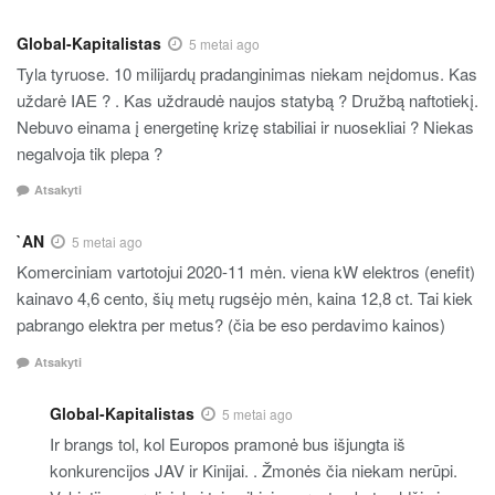
Global-Kapitalistas
5 metai ago
Tyla tyruose. 10 milijardų pradanginimas niekam neįdomus. Kas
uždarė IAE ? . Kas uždraudė naujos statybą ? Družbą naftotiekį.
Nebuvo einama į energetinę krizę stabiliai ir nuosekliai ? Niekas
negalvoja tik plepa ?
Atsakyti
`AN
5 metai ago
Komerciniam vartotojui 2020-11 mėn. viena kW elektros (enefit)
kainavo 4,6 cento, šių metų rugsėjo mėn, kaina 12,8 ct. Tai kiek
pabrango elektra per metus? (čia be eso perdavimo kainos)
Atsakyti
Global-Kapitalistas
5 metai ago
Ir brangs tol, kol Europos pramonė bus išjungta iš
konkurencijos JAV ir Kinijai. . Žmonės čia niekam nerūpi.