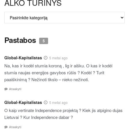
ALKO TURINYS
ALKO
TURINYS
Pastabos
5
Global-Kapitalistas
5 metai ago
Na, kas ir kodėl stumia koroną , lig ir aišku. O kas ir kodėl
stumia naujas energijos gavybos rūšis ? Kodėl ? Turit
paaiškinimą ? Nežinoti tikslo – nieko nežinoti.
Atsakyti
Global-Kapitalistas
5 metai ago
O kaip vertinate Independence projektą ? Kiek jis atpigino dujas
Lietuvai ? Kur Independence dabar ?
Atsakyti