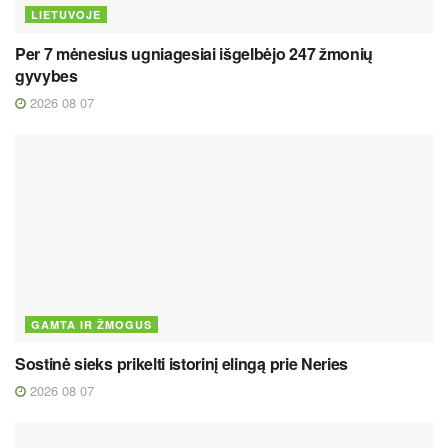
LIETUVOJE
Per 7 mėnesius ugniagesiai išgelbėjo 247 žmonių
gyvybes
2026 08 07
GAMTA IR ŽMOGUS
Sostinė sieks prikelti istorinį elingą prie Neries
2026 08 07