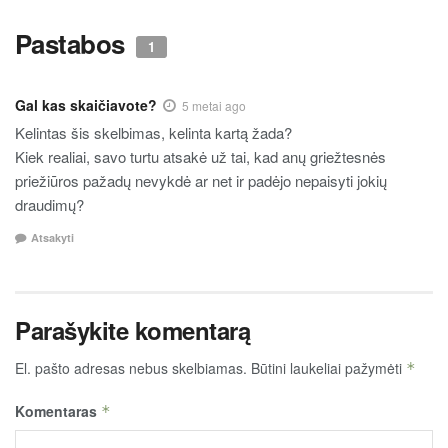
Pastabos
1
Gal kas skaičiavote?
5 metai ago
Kelintas šis skelbimas, kelinta kartą žada?
Kiek realiai, savo turtu atsakė už tai, kad anų griežtesnės
priežiūros pažadų nevykdė ar net ir padėjo nepaisyti jokių
draudimų?
Atsakyti
Parašykite komentarą
El. pašto adresas nebus skelbiamas.
Būtini laukeliai pažymėti
*
Komentaras
*