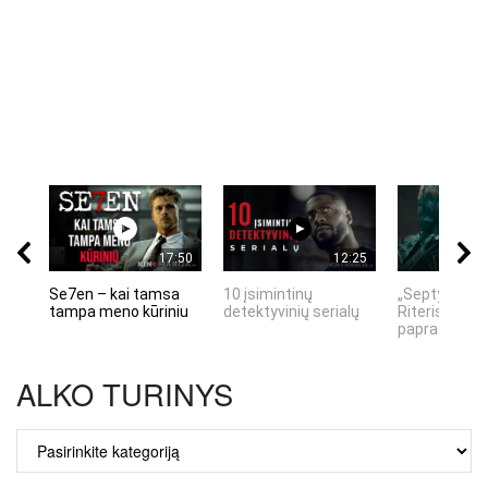
17:50
12:25
Se7en – kai tamsa
10 įsimintinų
„Septynių Ka
tampa meno kūriniu
detektyvinių serialų
Riteris" – kai
paprastumas
ALKO TURINYS
ALKO
TURINYS