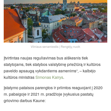
Vilniaus senamiestis | Rengėjų nuotr.
Įtvirtintas naujas reguliavimas bus aiškesnis tiek
statytojams, tiek statybos valstybinę priežiūrą ir kultūros
paveldo apsaugą vykdantiems asmenims“, – kalbėjo
kultūros ministras
Simonas Kairys
.
Įstatymo pataisos parengtos ir priimtos reaguojant į 2020
m. pabaigoje ir 2021 m. pradžioje įvykusius pastatų
griovimo darbus Kaune: