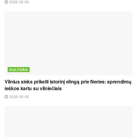
2026 08 08
KULTŪRA
Vilnius sieks prikelti istorinį elingą prie Neries: sprendimų
ieškos kartu su vilniečiais
2026 08 08