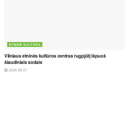
ETNINĖ KULTŪRA
Vilniaus etninės kultūros centras rugpjūtį išpuoš
šiaudiniais sodais
2026 08 07