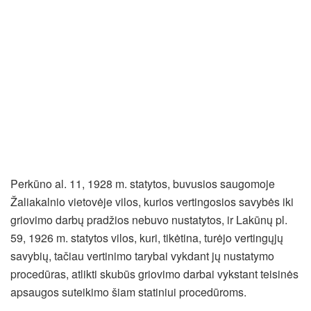
Perkūno al. 11, 1928 m. statytos, buvusios saugomoje
Žaliakalnio vietovėje vilos, kurios vertingosios savybės iki
griovimo darbų pradžios nebuvo nustatytos, ir Lakūnų pl.
59, 1926 m. statytos vilos, kuri, tikėtina, turėjo vertingųjų
savybių, tačiau vertinimo tarybai vykdant jų nustatymo
procedūras, atlikti skubūs griovimo darbai vykstant teisinės
apsaugos suteikimo šiam statiniui procedūroms.