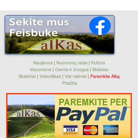
Naujienos
|
Nuomonių ratas
|
Kultūra
Visuomenė
|
Gamta ir žmogus
|
Mokslas
Skaitiniai
|
VideoAlkas
|
Visi rašiniai
|
Paremkite Alką
Pradžia