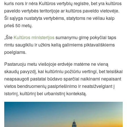
kuris nors ir nėra Kultūros vertybių registre, bet yra kultūros
paveldo vertybės teritorijoje ar kultūros paveldo vietovėje.
Ši sąlyga nustatyta vertybėms, statytoms ne vėliau kaip
prieš 50 metų.
„Šie
Kultūros ministerijos
sumanymu gimę pokyčiai taps
rimtu saugikliu ir užkirs kelią galimiems piktavališkiems
poelgiams.
Pastaruoju metu viešojoje erdvėje matėme ne vieną
skaudų pavyzdį, kai kultūriniu požiūriu vertingi, bet teisiškai
neapsaugoti pastatai būdavo sparčiai naikinami nepaisant
vietos bendruomenių pasipriešinimo ir neatsižvelgiant į
istorinį, kultūrinį bei urbanistinį kontekstą.