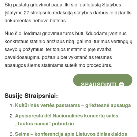
Šių pastatų griovimui pagal iki šiol galiojusią Statybos
įstatymo 27 straipsnio redakciją statybos darbus leidžiantis
dokumentas nebuvo būtinas.
Nuo šiol leidimai griovimui turės būti išduodami įvertinus
konkretaus statinio amžiaus ribą, galimai turimus vertingųjų
savybių požymius, teritorijos ir statinio joje svarbą
paveldosauginiu požiūriu bei vykstančias teisinės
apsaugos šiems statiniams suteikimo procedūras.
SPAUSDINTI 🖨
Susiję Straipsniai:
Kultūrinės vertės pastatams – griežtesnė apsauga
Apsispręsta dėl Nacionalinės koncertų salės
„Tautos namai“ pobūdžio
Seime – konferencija apie Lietuvos žiniasklaidos