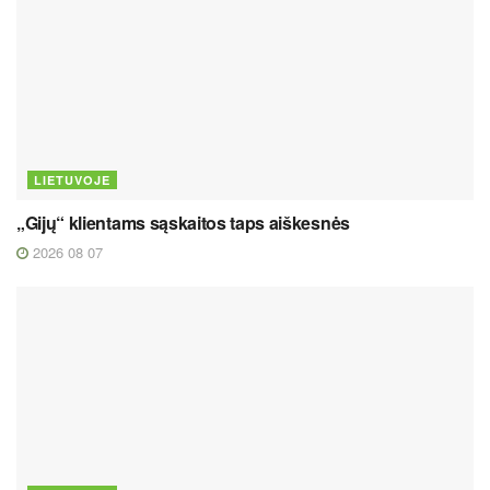
LIETUVOJE
„Gijų“ klientams sąskaitos taps aiškesnės
2026 08 07