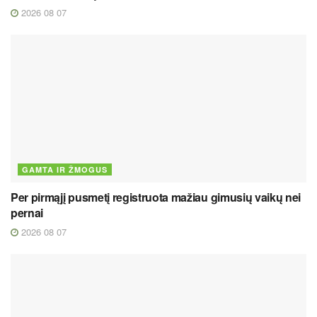
2026 08 07
GAMTA IR ŽMOGUS
Per pirmąjį pusmetį registruota mažiau gimusių vaikų nei
pernai
2026 08 07