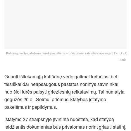
Kultūrinę vertę galintiems turėti pastatams – griežtesnė valstybės apsauga | lrkm.lrv.lt
nuotr.
Griauti išliekamąją kultūrinę vertę galimai turinčius, bet
teisiškai dar neapsaugotus pastatus norintys savininkai
nuo šiol turės paisyti griežtesnių reikalavimų. Tai numatyta
gegužės 20 d. Seimui priėmus Statybos įstatymo
pakeitimus ir papildymus.
Įstatymo 27 straipsnyje įtvirtinta nuostata, kad statybą
leidžiantis dokumentas bus privalomas norint griauti statinį,