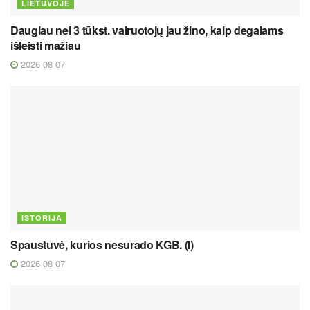
LIETUVOJE
Daugiau nei 3 tūkst. vairuotojų jau žino, kaip degalams
išleisti mažiau
2026 08 07
ISTORIJA
Spaustuvė, kurios nesurado KGB. (I)
2026 08 07