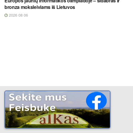
Europos jaunių informatikos olimpiadoje – sidabras ir
bronza moksleiviams iš Lietuvos
2026 08 06