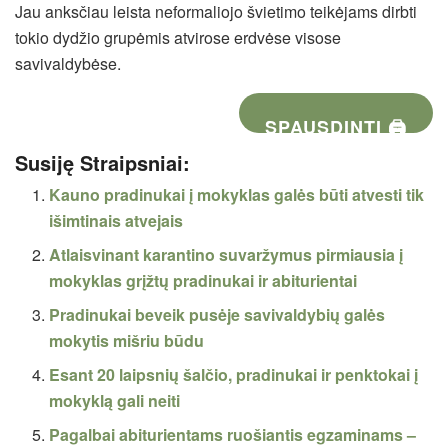
Jau anksčiau leista neformaliojo švietimo teikėjams dirbti
tokio dydžio grupėmis atvirose erdvėse visose
savivaldybėse.
SPAUSDINTI 🖨
Susiję Straipsniai:
Kauno pradinukai į mokyklas galės būti atvesti tik
išimtinais atvejais
Atlaisvinant karantino suvaržymus pirmiausia į
mokyklas grįžtų pradinukai ir abiturientai
Pradinukai beveik pusėje savivaldybių galės
mokytis mišriu būdu
Esant 20 laipsnių šalčio, pradinukai ir penktokai į
mokyklą gali neiti
Pagalbai abiturientams ruošiantis egzaminams –