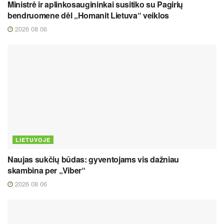
Ministrė ir aplinkosaugininkai susitiko su Pagirių
bendruomene dėl „Homanit Lietuva“ veiklos
2026 08 06
LIETUVOJE
Naujas sukčių būdas: gyventojams vis dažniau
skambina per „Viber“
2026 08 06