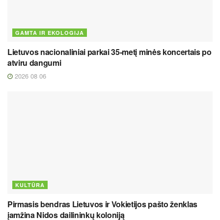
GAMTA IR EKOLOGIJA
Lietuvos nacionaliniai parkai 35-metį minės koncertais po
atviru dangumi
2026 08 06
KULTŪRA
Pirmasis bendras Lietuvos ir Vokietijos pašto ženklas
įamžina Nidos dailininkų koloniją