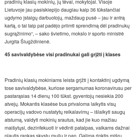
pradinių klasių mokinių, jų tėvai, mokytojai. Visoje
Lietuvoje jau pasiskiepijo daugiau kaip 36 tūkstančiai
ugdymo įstaigų darbuotojų, maždaug pusė – jau ir antrą
kartą, o tai taip pat padėjo priimti sprendimą dėl pradinukų
sugrąžinimo“, – sako švietimo, mokslo ir sporto ministrė
Jurgita Šiugždinienė.
45 savivaldybėse visi pradinukai gali grįžti į klases
Pradinių klasių mokiniams leista grįžti į kontaktinį ugdymą
tose savivaldybėse, kuriose sergamumas koronavirusu per
pastarąsias 14 dienų 100 tūkst. gyventojų nesiekia 200
atvejų. Mokantis klasėse bus privaloma laikytis visų
operacijų vadovo nustatytų reikalavimų – išlaikyti saugų
atstumą, valdyti mokinių srautus, kad jie kuo mažiau
maišytųsi, dezinfekuoti ir vėdinti patalpas, vaikams dažnai
plautis rankas skystu muilu ir pan. Galima rinktis mišrų