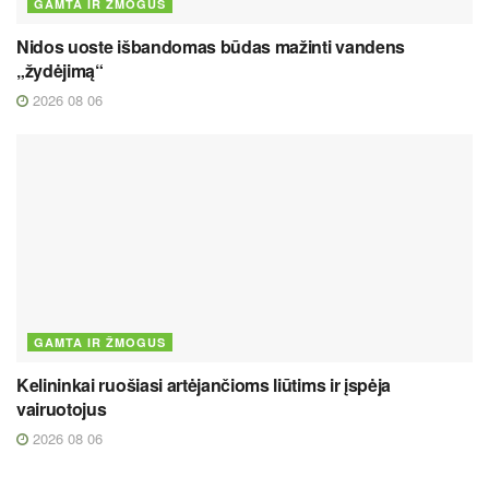
GAMTA IR ŽMOGUS
Nidos uoste išbandomas būdas mažinti vandens
„žydėjimą“
2026 08 06
GAMTA IR ŽMOGUS
Kelininkai ruošiasi artėjančioms liūtims ir įspėja
vairuotojus
2026 08 06