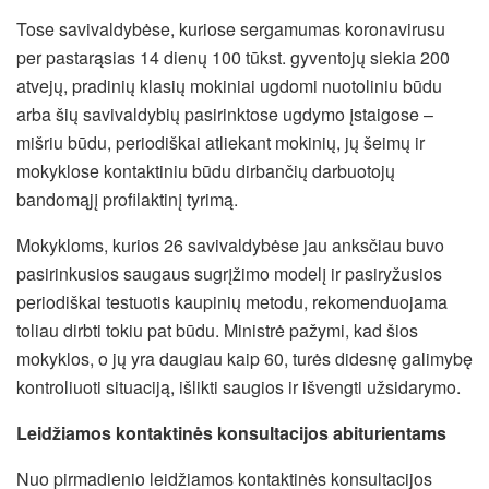
Tose savivaldybėse, kuriose sergamumas koronavirusu
per pastarąsias 14 dienų 100 tūkst. gyventojų siekia 200
atvejų, pradinių klasių mokiniai ugdomi nuotoliniu būdu
arba šių savivaldybių pasirinktose ugdymo įstaigose –
mišriu būdu, periodiškai atliekant mokinių, jų šeimų ir
mokyklose kontaktiniu būdu dirbančių darbuotojų
bandomąjį profilaktinį tyrimą.
Mokykloms, kurios 26 savivaldybėse jau anksčiau buvo
pasirinkusios saugaus sugrįžimo modelį ir pasiryžusios
periodiškai testuotis kaupinių metodu, rekomenduojama
toliau dirbti tokiu pat būdu. Ministrė pažymi, kad šios
mokyklos, o jų yra daugiau kaip 60, turės didesnę galimybę
kontroliuoti situaciją, išlikti saugios ir išvengti užsidarymo.
Leidžiamos kontaktinės konsultacijos abiturientams
Nuo pirmadienio leidžiamos kontaktinės konsultacijos