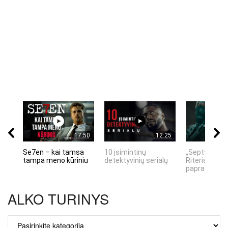
17:50
12:25
Se7en – kai tamsa
10 įsimintinų
„Septynių Ka
tampa meno kūriniu
detektyvinių serialų
Riteris" – kai
paprastumas
ALKO TURINYS
ALKO