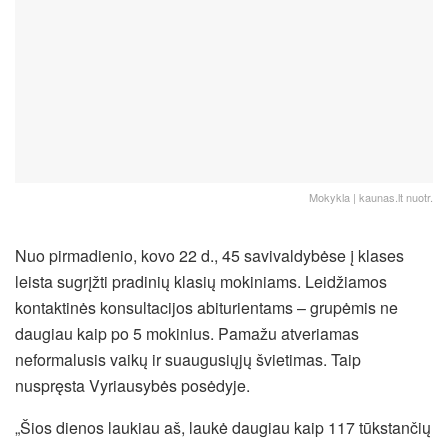
Mokykla | kaunas.lt nuotr.
Nuo pirmadienio, kovo 22 d., 45 savivaldybėse į klases
leista sugrįžti pradinių klasių mokiniams. Leidžiamos
kontaktinės konsultacijos abiturientams – grupėmis ne
daugiau kaip po 5 mokinius. Pamažu atveriamas
neformalusis vaikų ir suaugusiųjų švietimas. Taip
nuspręsta Vyriausybės posėdyje.
„Šios dienos laukiau aš, laukė daugiau kaip 117 tūkstančių