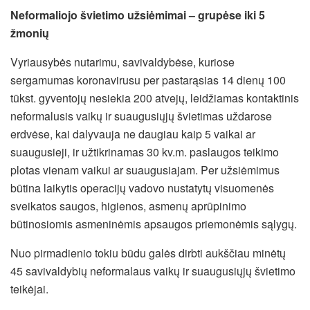
Neformaliojo švietimo užsiėmimai – grupėse iki 5
žmonių
Vyriausybės nutarimu, savivaldybėse, kuriose
sergamumas koronavirusu per pastarąsias 14 dienų 100
tūkst. gyventojų nesiekia 200 atvejų, leidžiamas kontaktinis
neformalusis vaikų ir suaugusiųjų švietimas uždarose
erdvėse, kai dalyvauja ne daugiau kaip 5 vaikai ar
suaugusieji, ir užtikrinamas 30 kv.m. paslaugos teikimo
plotas vienam vaikui ar suaugusiajam. Per užsiėmimus
būtina laikytis operacijų vadovo nustatytų visuomenės
sveikatos saugos, higienos, asmenų aprūpinimo
būtinosiomis asmeninėmis apsaugos priemonėmis sąlygų.
Nuo pirmadienio tokiu būdu galės dirbti aukščiau minėtų
45 savivaldybių neformalaus vaikų ir suaugusiųjų švietimo
teikėjai.