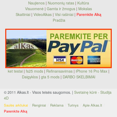
Naujienos
|
Nuomonių ratas
|
Kultūra
Visuomenė
|
Gamta ir žmogus
|
Mokslas
Skaitiniai
|
VideoAlkas
|
Visi rašiniai
|
Paremkite Alką
Pradžia
ket testai
|
fs25 mods
|
Refinansavimas
|
iPhone 16 Pro Max
|
Daigyklos
|
gta 5 mods
|
DARBO SKELBIMAI
© 2011 Alkas.lt - Visos teisės saugomos. |
Svetainę kūrė - Studija
4D
Saulės arkliukai
Renginiai
Reklama
Turinys
Apie Alkas.lt
Paremkite Alką