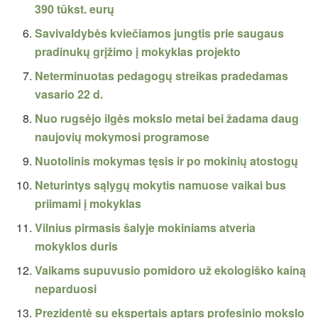
390 tūkst. eurų
Savivaldybės kviečiamos jungtis prie saugaus
pradinukų grįžimo į mokyklas projekto
Neterminuotas pedagogų streikas pradedamas
vasario 22 d.
Nuo rugsėjo ilgės mokslo metai bei žadama daug
naujovių mokymosi programose
Nuotolinis mokymas tęsis ir po mokinių atostogų
Neturintys sąlygų mokytis namuose vaikai bus
priimami į mokyklas
Vilnius pirmasis šalyje mokiniams atveria
mokyklos duris
Vaikams supuvusio pomidoro už ekologiško kainą
neparduosi
Prezidentė su ekspertais aptars profesinio mokslo