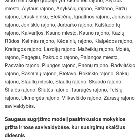
Šiuo metu šioje grupėje yra Akmenės rajono, Alytaus
miesto, Alytaus rajono, Anykščių rajono, Birštono, Biržų
rajono, Druskininkų, Elektrėnų, Ignalinos rajono, Jonavos
rajono, Joniškio rajono, Jurbarko rajono, Kaišiadorių
rajono, Kalvarijos, Kauno miesto, Kauno rajono, Kazlų
Rūdos, Kelmės rajono, Kėdainių rajono, Klaipėdos rajono,
Kretingos rajono, Lazdijų rajono, Mažeikių rajono, Molėtų
rajono, Pagėgių, Pakruojo rajono, Palangos miesto,
Pasvalio rajono, Plungės rajono, Prienų rajono, Radviliškio
rajono, Raseinių rajono, Rietavo, Rokiškio rajono, Šakių
rajono, Šiaulių miesto, Šiaulių rajono, Skuodo rajono,
Šilalės rajono, Šilutės rajono, Tauragės rajono, Telšių
rajono, Ukmergės rajono, Vilkaviškio rajono, Zarasų rajono
savivaldybės.
Saugaus sugrįžimo modelį pasirinkusios mokyklos
grįžta ir tose savivaldybėse, kur susirgimų skaičius
didesnis