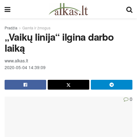
Pradžia
Gamta ir žmogus
„Vaikų linija“ ilgina darbo
laiką
www.alkas.lt
2020-05-04 14:39:09
0