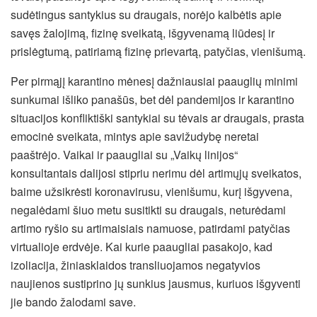
sudėtingus santykius su draugais, norėjo kalbėtis apie
savęs žalojimą, fizinę sveikatą, išgyvenamą liūdesį ir
prislėgtumą, patiriamą fizinę prievartą, patyčias, vienišumą.
Per pirmąjį karantino mėnesį dažniausiai paauglių minimi
sunkumai išliko panašūs, bet dėl pandemijos ir karantino
situacijos konfliktiški santykiai su tėvais ar draugais, prasta
emocinė sveikata, mintys apie savižudybę neretai
paaštrėjo. Vaikai ir paaugliai su „Vaikų linijos“
konsultantais dalijosi stipriu nerimu dėl artimųjų sveikatos,
baime užsikrėsti koronavirusu, vienišumu, kurį išgyvena,
negalėdami šiuo metu susitikti su draugais, neturėdami
artimo ryšio su artimaisiais namuose, patirdami patyčias
virtualioje erdvėje. Kai kurie paaugliai pasakojo, kad
izoliacija, žiniasklaidos transliuojamos negatyvios
naujienos sustiprino jų sunkius jausmus, kuriuos išgyventi
jie bando žalodami save.