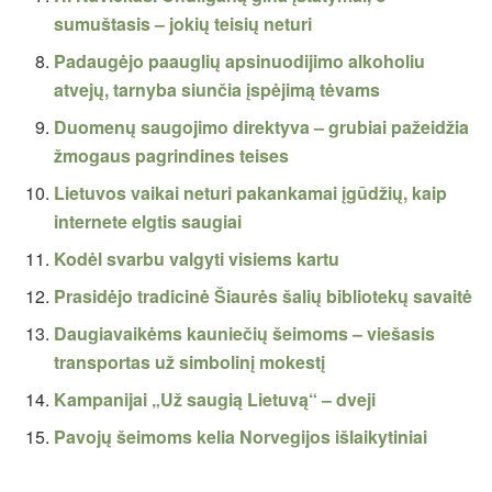
sumuštasis – jokių teisių neturi
Padaugėjo paauglių apsinuodijimo alkoholiu
atvejų, tarnyba siunčia įspėjimą tėvams
Duomenų saugojimo direktyva – grubiai pažeidžia
žmogaus pagrindines teises
Lietuvos vaikai neturi pakankamai įgūdžių, kaip
internete elgtis saugiai
Kodėl svarbu valgyti visiems kartu
Prasidėjo tradicinė Šiaurės šalių bibliotekų savaitė
Daugiavaikėms kauniečių šeimoms – viešasis
transportas už simbolinį mokestį
Kampanijai „Už saugią Lietuvą“ – dveji
Pavojų šeimoms kelia Norvegijos išlaikytiniai