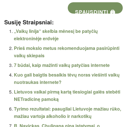
SPAUSDINTI 🖨
Susiję Straipsniai:
„Vaikų linija“ skelbia mėnesį be patyčių
elektroninėje erdvėje
Prieš mokslo metus rekomenduojama pasirūpinti
vaikų skiepais
7 būdai, kaip mažinti vaikų patyčias internete
Kuo gali baigtis besaikis tėvų noras viešinti vaikų
nuotraukas internete?
Lietuvos vaikai pirmą kartą tiesiogiai galės stebėti
NETradicinę pamoką
Tyrimo rezultatai: paaugliai Lietuvoje mažiau rūko,
mažiau vartoja alkoholio ir narkotikų
R. Navickas. Chuliganą gina įstatymai, o