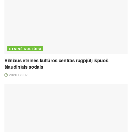
ETNINĖ KULTŪRA
Vilniaus etninės kultūros centras rugpjūtį išpuoš
šiaudiniais sodais
2026 08 07