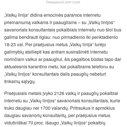
Deeppencil.com nuotr.
„Vaikų linija“ didina emocinės paramos internetu
prieinamumą vaikams ir paaugliams – su „Vaikų linijos“
savanoriais konsultantais pokalbiais internetu nuo šiol bus
galima bendrauti ilgiau: nuo pirmadienio iki penktadienio
18-23 val. Per praėjusius metus „Vaikų linija“ turėjo
galimybių atsiliepti kas antram susirašinėti internetu
norinčiam vaikui ar paaugliui, šis pagalbos būdas tapo dar
aktualesnis karantino metu, kai pokalbiams telefonu su
„Vaikų linijos“ konsultantais dalis paauglių nebeturi
tinkamų sąlygų.
Praėjusiais metais įvyko 2126 vaikų ir paauglių pokalbiai
internetu su „Vaikų linijos“ savanoriais konsultantais, kurie
truko daugiau nei 1700 valandų. Pritraukus ir apmokius
daugiau savanorių konsultantų, per praėjusius metus
vidutiniškai 70 proc. išaugo „Vaikų linijos“ pokalbių