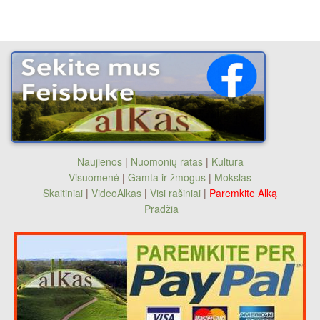
Naujienos
|
Nuomonių ratas
|
Kultūra
Visuomenė
|
Gamta ir žmogus
|
Mokslas
Skaitiniai
|
VideoAlkas
|
Visi rašiniai
|
Paremkite Alką
Pradžia