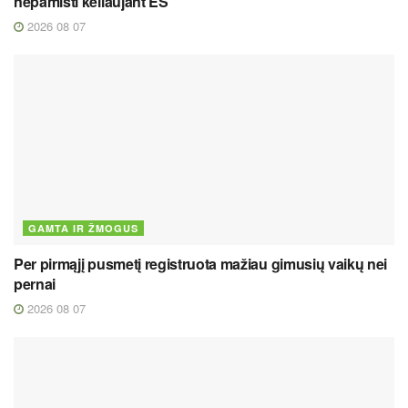
nepamišti keliaujant ES
2026 08 07
GAMTA IR ŽMOGUS
Per pirmąjį pusmetį registruota mažiau gimusių vaikų nei
pernai
2026 08 07