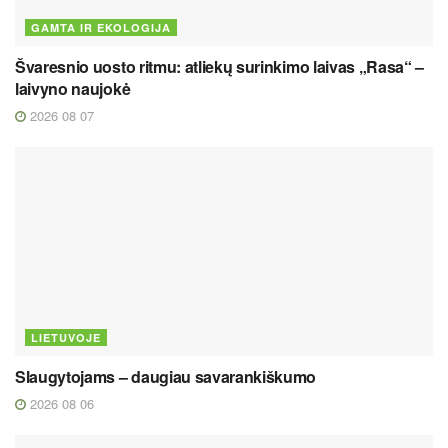
GAMTA IR EKOLOGIJA
Švaresnio uosto ritmu: atliekų surinkimo laivas „Rasa“ –
laivyno naujokė
2026 08 07
LIETUVOJE
Slaugytojams – daugiau savarankiškumo
2026 08 06