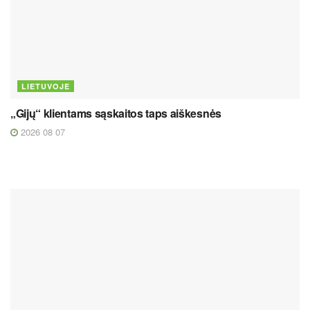
LIETUVOJE
„Gijų“ klientams sąskaitos taps aiškesnės
2026 08 07