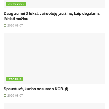
LIETUVOJE
Daugiau nei 3 tūkst. vairuotojų jau žino, kaip degalams
išleisti mažiau
2026 08 07
ISTORIJA
Spaustuvė, kurios nesurado KGB. (I)
2026 08 07