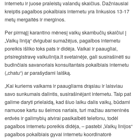
internetu ir juose praleistų valandų skaičius. Dažniausiai
kreiptis pagalbos pokalbiais internetu yra linkusios 13-17
metų mergaitės ir merginos.
Per pirmąjį karantino mėnesį vaikų skambučių skaičiui į
„Vaikų liniją“ dvigubai sumažėjus, pagalbos internetu
poreikis išliko toks pats ir didėja. Vaikai ir paaugliai,
prisiregistravę vaikulinija.lt svetainėje, gali susirašinėti su
budinčiais savanoriais konsultantais pokalbiais internetu
(„chatu“) ar parašydami laišką.
„Kai kuriems vaikams ir paaugliams drąsiau ir laisviau
savo sunkumais dalintis, susirašinėjant internetu. Taip pat
galime daryti prielaidą, kad šiuo laiku dalis vaikų, būdami
namuose kartu su šeimos nariais, turi mažiau asmeninės
erdvės ir galimybių atvirai pasikalbėti telefonu, todėl
pagalbos internetu poreikis didėja, – pastebi „Vaikų linijos“
pagalbos pokalbiais gyvai internetu koordinatorė