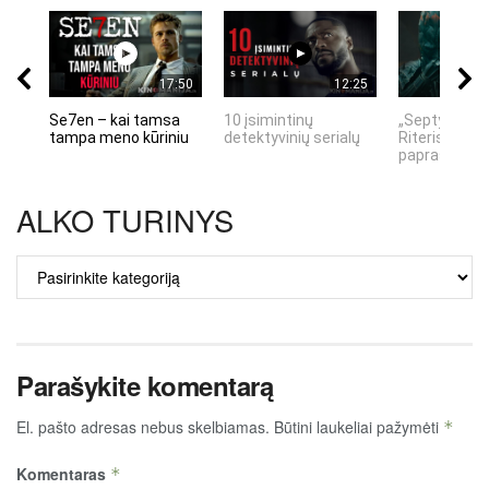
17:50
12:25
Se7en – kai tamsa
10 įsimintinų
„Septynių Ka
tampa meno kūriniu
detektyvinių serialų
Riteris" – kai
paprastumas
ALKO TURINYS
ALKO
TURINYS
Parašykite komentarą
El. pašto adresas nebus skelbiamas.
Būtini laukeliai pažymėti
*
Komentaras
*