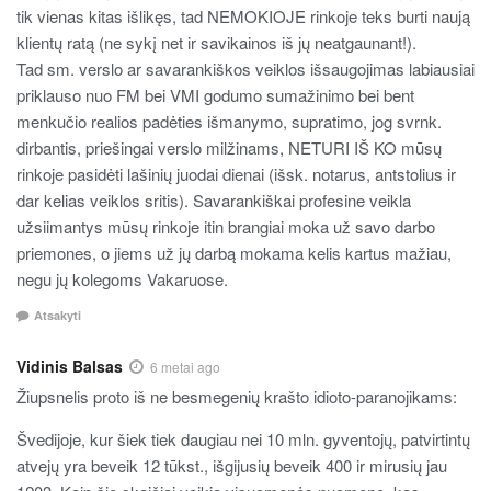
tik vienas kitas išlikęs, tad NEMOKIOJE rinkoje teks burti naują
klientų ratą (ne sykį net ir savikainos iš jų neatgaunant!).
Tad sm. verslo ar savarankiškos veiklos išsaugojimas labiausiai
priklauso nuo FM bei VMI godumo sumažinimo bei bent
menkučio realios padėties išmanymo, supratimo, jog svrnk.
dirbantis, priešingai verslo milžinams, NETURI IŠ KO mūsų
rinkoje pasidėti lašinių juodai dienai (išsk. notarus, antstolius ir
dar kelias veiklos sritis). Savarankiškai profesine veikla
užsiimantys mūsų rinkoje itin brangiai moka už savo darbo
priemones, o jiems už jų darbą mokama kelis kartus mažiau,
negu jų kolegoms Vakaruose.
Atsakyti
Vidinis Balsas
6 metai ago
Žiupsnelis proto iš ne besmegenių krašto idioto-paranojikams:
Švedijoje, kur šiek tiek daugiau nei 10 mln. gyventojų, patvirtintų
atvejų yra beveik 12 tūkst., išgijusių beveik 400 ir mirusių jau