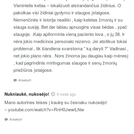
Vienintelis kelias – lokalizuoti atsirandančius židinius. O
pakolkas visi židiniai gydymo ir slaugos įstaigose.
Nemenčinės ir istorija neaiški , kaip keletas žmonių ir su
slauga susiję. Bet dar labiau apnuogins visas bėdas , ypač
slaugoje. .Kaip apiforminta vieną paciento lova , o jų 38. Ir
nėra jokio medicinos personalo rezervo. Jei atsitikus tokiai
problemai , tik šiandiena svarstoma ” ką daryti ?” Vadinasi ,
net jokio plano nėra . Nors žinoma jau daugiau kaip mėnesį
, kad pagrindinis mirtingumas slaugos ir senų žmonių
priežiūros įstaigose.
Atsakyti
Nukniaukė, nukosėjo!
6 metai ago
Mano autorines teises į kaukę su česnaku nukosėjo!
– youtube.com/watch?v=RnH0JwwiLNw
Atsakyti