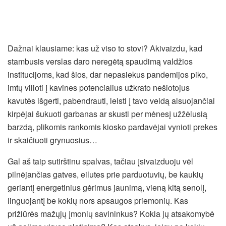
Dažnai klausiame: kas už viso to stovi? Akivaizdu, kad
stambusis verslas daro neregėtą spaudimą valdžios
institucijoms, kad šios, dar nepasiekus pandemijos piko,
imtų vilioti į kavines potencialius užkrato nešiotojus
kavutės išgerti, pabendrauti, leisti į tavo veidą alsuojančiai
kirpėjai šukuoti garbanas ar skusti per mėnesį užžėlusią
barzdą, plikomis rankomis kiosko pardavėjai vynioti prekes
ir skaičiuoti grynuosius…
Gal aš taip sutirštinu spalvas, tačiau įsivaizduoju vėl
pilnėjančias gatves, eilutes prie parduotuvių, be kaukių
geriantį energetinius gėrimus jaunimą, vieną kitą senolį,
linguojantį be kokių nors apsaugos priemonių. Kas
prižiūrės mažųjų įmonių savininkus? Kokia jų atsakomybė