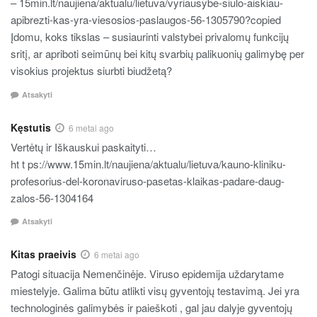
– 15min.lt/naujiena/aktualu/lietuva/vyriausybe-siulo-aiskiau-
apibrezti-kas-yra-viesosios-paslaugos-56-1305790?copied
Įdomu, koks tikslas – susiaurinti valstybei privalomų funkcijų
sritį, ar apriboti seimūnų bei kitų svarbių palikuonių galimybę per
visokius projektus siurbti biudžetą?
Atsakyti
Kęstutis
6 metai ago
Vertėtų ir Iškauskui paskaityti…
ht t ps://www.15min.lt/naujiena/aktualu/lietuva/kauno-kliniku-
profesorius-del-koronaviruso-pasetas-klaikas-padare-daug-
zalos-56-1304164
Atsakyti
Kitas praeivis
6 metai ago
Patogi situacija Nemenčinėje. Viruso epidemija uždarytame
miestelyje. Galima būtu atlikti visų gyventojų testavimą. Jei yra
technologinės galimybės ir paieškoti , gal jau dalyje gyventojų