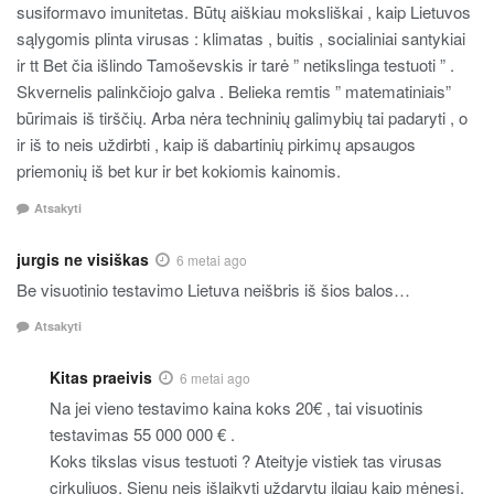
susiformavo imunitetas. Būtų aiškiau moksliškai , kaip Lietuvos
sąlygomis plinta virusas : klimatas , buitis , socialiniai santykiai
ir tt Bet čia išlindo Tamoševskis ir tarė ” netikslinga testuoti ” .
Skvernelis palinkčiojo galva . Belieka remtis ” matematiniais”
būrimais iš tirščių. Arba nėra techninių galimybių tai padaryti , o
ir iš to neis uždirbti , kaip iš dabartinių pirkimų apsaugos
priemonių iš bet kur ir bet kokiomis kainomis.
Atsakyti
jurgis ne visiškas
6 metai ago
Be visuotinio testavimo Lietuva neišbris iš šios balos…
Atsakyti
Kitas praeivis
6 metai ago
Na jei vieno testavimo kaina koks 20€ , tai visuotinis
testavimas 55 000 000 € .
Koks tikslas visus testuoti ? Ateityje vistiek tas virusas
cirkuliuos. Sienų neis išlaikyti uždarytų ilgiau kaip mėnesį.