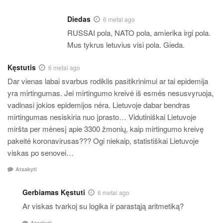
Diedas
6 metai ago
RUSSAI pola, NATO pola, amierika irgi pola.
Mus tykrus letuvius visi pola. Gieda.
Kęstutis
6 metai ago
Dar vienas labai svarbus rodiklis pasitikrinimui ar tai epidemija
yra mirtingumas. Jei mirtingumo kreivė iš esmės nesusvyruoja,
vadinasi jokios epidemijos nėra. Lietuvoje dabar bendras
mirtingumas nesiskiria nuo įprasto… Vidutiniškai Lietuvoje
miršta per mėnesį apie 3300 žmonių, kaip mirtingumo kreivę
pakeitė koronavirusas??? Ogi niekaip, statistiškai Lietuvoje
viskas po senovei…
Atsakyti
Gerbiamas Kęstuti
6 metai ago
Ar viskas tvarkoj su logika ir parastąją aritmetiką?
Atsakyti