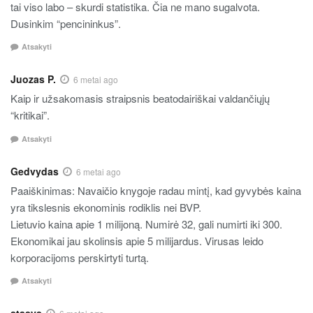
tai viso labo – skurdi statistika. Čia ne mano sugalvota.
Dusinkim “pencininkus”.
Atsakyti
Juozas P.
6 metai ago
Kaip ir užsakomasis straipsnis beatodairiškai valdančiųjų
“kritikai”.
Atsakyti
Gedvydas
6 metai ago
Paaiškinimas: Navaičio knygoje radau mintį, kad gyvybės kaina
yra tikslesnis ekonominis rodiklis nei BVP.
Lietuvio kaina apie 1 milijoną. Numirė 32, gali numirti iki 300.
Ekonomikai jau skolinsis apie 5 milijardus. Virusas leido
korporacijoms perskirtyti turtą.
Atsakyti