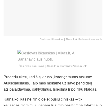
Česlovas Iškauskas | Alkas.lt, A. Sartanavičiaus nuotr.
Česlovas Iškauskas | Alkas.lt, A. Sartanavičiaus nuotr.
Pradedu tikėti, kad šią viruso „koronę“ mums atsiuntė
Aukščiausiasis. Taip mes mokame už savo per didelį
atsipalaidavimą, paklydimus, išlepimą ir politikų klaidas.
Kaina kol kas ne itin didelė: būsiu ciniškas – tik
keliasdešimt mirčių, vienam iš šimto pasitvirtina infekcija, o