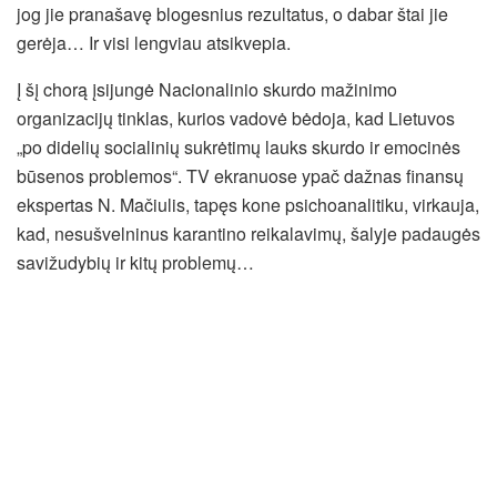
jog jie pranašavę blogesnius rezultatus, o dabar štai jie
gerėja… Ir visi lengviau atsikvepia.
Į šį chorą įsijungė Nacionalinio skurdo mažinimo
organizacijų tinklas, kurios vadovė bėdoja, kad Lietuvos
„po didelių socialinių sukrėtimų lauks skurdo ir emocinės
būsenos problemos“. TV ekranuose ypač dažnas finansų
ekspertas N. Mačiulis, tapęs kone psichoanalitiku, virkauja,
kad, nesušvelninus karantino reikalavimų, šalyje padaugės
savižudybių ir kitų problemų…