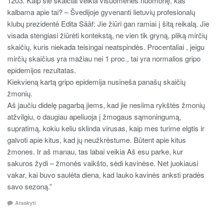
1203. Kaip šie skaičiai veikia visuomenės nuomonę, kas
kalbama apie tai? – Švedijoje gyvenanti lietuvių profesionalų
klubų prezidentė Edita Sääf: Jie žiūri gan ramiai į šitą reikalą. Jie
visada stengiasi žiūrėti kontekstą, ne vien tik gryną, pliką mirčių
skaičių, kuris niekada teisingai neatspindės. Procentaliai , jeigu
mirčių skaičius yra mažiau nei 1 proc., tai yra normalios gripo
epidemijos rezultatas.
Kiekvieną kartą gripo epidemija nusineša panašų skaičių
žmonių.
Aš jaučiu didelę pagarbą jiems, kad jie nesiima rykštės žmonių
atžvilgiu, o daugiau apeliuoja į žmogaus sąmoningumą,
supratimą, kokiu keliu sklinda virusas, kaip mes turime elgtis ir
galvoti apie kitus, kad jų neužkrėstume. Būtent apie kitus
žmones. Ir aš manau, tas labai veikia Aš esu parke, kur
sakuros žydi – žmonės vaikšto, sėdi kavinėse. Net juokiausi
vakar, kai buvo saulėta diena, kad lauko kavinės anksti pradės
savo sezoną.”
Atsakyti