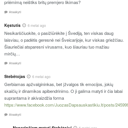
priėmimą neištiks britų premjero likimas?
Atsakyti
Kęstutis
6 metai ago
Nesikarščiuokite, o pasižiūrėkite į Švediją, ten viskas daug
laisviau, o padėtis geresnė nei Šveicarijoje, kur viskas griežčiau.
Šiauriečiai atsparesni virusams, kuo šiauriau tuo mažiau
mirčių…
Atsakyti
Stebėtojas
6 metai ago
Gerbiamas apžvalgininkas, bet įžvalgos tik emocijos, jokių
skaičių ir dinamikos apibendrinimo. O ji galima matyti ir čia labai
suprantama ir akivaizdžia forma
https://www.facebook.com/JuozasDapsauskastikiu.lt/posts/2459
Atsakyti
Nenorinčiam matyti Stebėtojui
6 metai ago