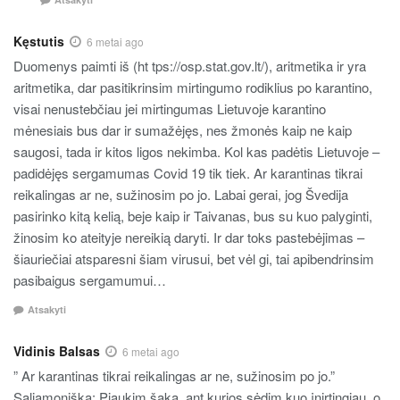
Kęstutis
6 metai ago
Duomenys paimti iš (ht tps://osp.stat.gov.lt/), aritmetika ir yra
aritmetika, dar pasitikrinsim mirtingumo rodiklius po karantino,
visai nenustebčiau jei mirtingumas Lietuvoje karantino
mėnesiais bus dar ir sumažėjęs, nes žmonės kaip ne kaip
saugosi, tada ir kitos ligos nekimba. Kol kas padėtis Lietuvoje –
padidėjęs sergamumas Covid 19 tik tiek. Ar karantinas tikrai
reikalingas ar ne, sužinosim po jo. Labai gerai, jog Švedija
pasirinko kitą kelią, beje kaip ir Taivanas, bus su kuo palyginti,
žinosim ko ateityje nereikią daryti. Ir dar toks pastebėjimas –
šiauriečiai atsparesni šiam virusui, bet vėl gi, tai apibendrinsim
pasibaigus sergamumui…
Atsakyti
Vidinis Balsas
6 metai ago
” Ar karantinas tikrai reikalingas ar ne, sužinosim po jo.”
Saliamoniška: Pjaukim šaką, ant kurios sėdim kuo įnirtingiau, o