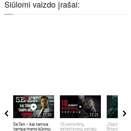
Siūlomi vaizdo įrašai:
17:50
12:25
Se7en – kai tamsa
10 įsimintinų
„Septynių Ka
tampa meno kūriniu
detektyvinių serialų
Riteris" – kai