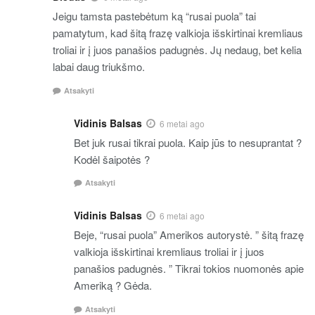
Jeigu tamsta pastebėtum ką “rusai puola” tai
pamatytum, kad šitą frazę valkioja išskirtinai kremliaus
troliai ir į juos panašios padugnės. Jų nedaug, bet kelia
labai daug triukšmo.
Atsakyti
Vidinis Balsas
6 metai ago
Bet juk rusai tikrai puola. Kaip jūs to nesuprantat ?
Kodėl šaipotės ?
Atsakyti
Vidinis Balsas
6 metai ago
Beje, “rusai puola” Amerikos autorystė. ” šitą frazę
valkioja išskirtinai kremliaus troliai ir į juos
panašios padugnės. ” Tikrai tokios nuomonės apie
Ameriką ? Gėda.
Atsakyti