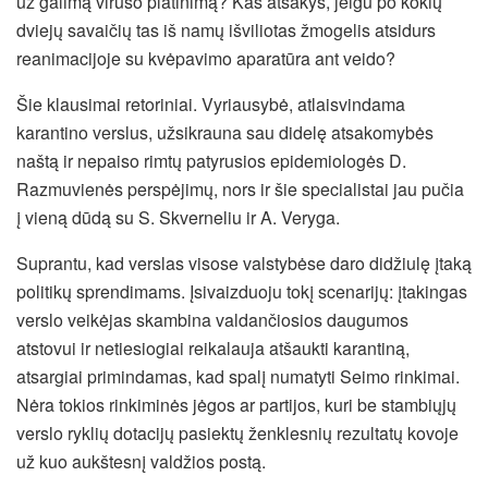
už galimą viruso platinimą? Kas atsakys, jeigu po kokių
dviejų savaičių tas iš namų išviliotas žmogelis atsidurs
reanimacijoje su kvėpavimo aparatūra ant veido?
Šie klausimai retoriniai. Vyriausybė, atlaisvindama
karantino verslus, užsikrauna sau didelę atsakomybės
naštą ir nepaiso rimtų patyrusios epidemiologės D.
Razmuvienės perspėjimų, nors ir šie specialistai jau pučia
į vieną dūdą su S. Skverneliu ir A. Veryga.
Suprantu, kad verslas visose valstybėse daro didžiulę įtaką
politikų sprendimams. Įsivaizduoju tokį scenarijų: įtakingas
verslo veikėjas skambina valdančiosios daugumos
atstovui ir netiesiogiai reikalauja atšaukti karantiną,
atsargiai primindamas, kad spalį numatyti Seimo rinkimai.
Nėra tokios rinkiminės jėgos ar partijos, kuri be stambiųjų
verslo ryklių dotacijų pasiektų ženklesnių rezultatų kovoje
už kuo aukštesnį valdžios postą.