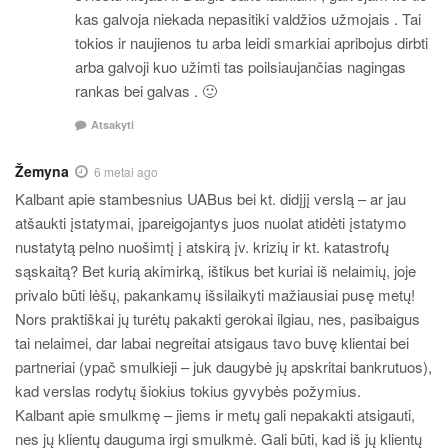
kas galvoja niekada nepasitiki valdžios užmojais . Tai
tokios ir naujienos tu arba leidi smarkiai apribojus dirbti
arba galvoji kuo užimti tas poilsiaujančias nagingas
rankas bei galvas . 🙂
Atsakyti
Žemyna
6 metai ago
Kalbant apie stambesnius UABus bei kt. didįjį verslą – ar jau
atšaukti įstatymai, įpareigojantys juos nuolat atidėti įstatymo
nustatytą pelno nuošimtį į atskirą įv. krizių ir kt. katastrofų
sąskaitą? Bet kurią akimirką, ištikus bet kuriai iš nelaimių, joje
privalo būti lėšų, pakankamų išsilaikyti mažiausiai pusę metų!
Nors praktiškai jų turėtų pakakti gerokai ilgiau, nes, pasibaigus
tai nelaimei, dar labai negreitai atsigaus tavo buvę klientai bei
partneriai (ypač smulkieji – juk daugybė jų apskritai bankrutuos),
kad verslas rodytų šiokius tokius gyvybės požymius.
Kalbant apie smulkmę – jiems ir metų gali nepakakti atsigauti,
nes jų klientų dauguma irgi smulkmė. Gali būti, kad iš jų klientų