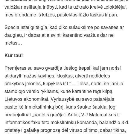
valdžia nesiliauja triūbyti, kad ta užkrato kreivė „plokštėja“,
mes brendame iš krizės, pasiektas lūžio taškas ir pan.
Specialistai gi teigia, kad piko sulauksime po savaitės ar
daugiau, ir dabar atlaisvinti karantino varžtus dar ne
metas…
Kur tau!
Premjeras su savo gvardija tiesiog trepsi, kai jam norisi
atidaryti mažas kavines, kioskus, atverti nedideles
prekybos įmones, kirpyklas ir t.t… Tiesa, norisi ne jam, o
stambiojo verslo rykliams, kurie karantine regi kilpą
Lietuvos ekonomikai. Vyriausybė su savo patarėjais
pasitelkė ir mokslininkų būrį, kuris šaukte šaukia, jog
neabejotinai „padėtis gerėja“. Antai, VU Matematikos ir
informatikos fakulteto mokslininkų komanda, balandžio 3 d.
pristatę ilgalaikę prognozę dėl viruso plitimo, dabar tikina,