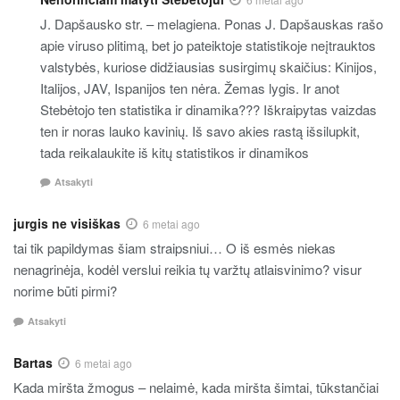
J. Dapšausko str. – melagiena. Ponas J. Dapšauskas rašo
apie viruso plitimą, bet jo pateiktoje statistikoje neįtrauktos
valstybės, kuriose didžiausias susirgimų skaičius: Kinijos,
Italijos, JAV, Ispanijos ten nėra. Žemas lygis. Ir anot
Stebėtojo ten statistika ir dinamika??? Iškraipytas vaizdas
ten ir noras lauko kavinių. Iš savo akies rastą išsilupkit,
tada reikalaukite iš kitų statistikos ir dinamikos
Atsakyti
jurgis ne visiškas
6 metai ago
tai tik papildymas šiam straipsniui… O iš esmės niekas
nenagrinėja, kodėl verslui reikia tų varžtų atlaisvinimo? visur
norime būti pirmi?
Atsakyti
Bartas
6 metai ago
Kada miršta žmogus – nelaimė, kada miršta šimtai, tūkstančiai