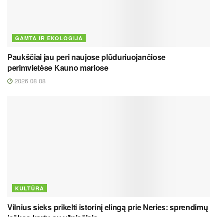
GAMTA IR EKOLOGIJA
Paukščiai jau peri naujose plūduriuojančiose
perimvietėse Kauno mariose
2026 08 08
KULTŪRA
Vilnius sieks prikelti istorinį elingą prie Neries: sprendimų