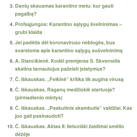
Dantų skausmas karantino metu: kur gauti
pagalbą?
Profsąjungos: Karantino sąlygų švelninimas –
grubi klaida
Jei padėtis dėl koronaviruso neblogės, bus
svarstoma apie karantino sąlygų sušvelninimą
A. Stancikienė. Kodėl premjeras S. Skvernelis
skatina tarnautojus pažeisti įstatymus?
Č. Iškauskas. „Feikinė“ kritika tik augina virusą
Č. Iškauskas. Raganų medžioklė startuoja?
(pirmadienio mintys)
Č. Iškauskas. „Paskutinis skambutis“ valdžiai. Kas
juo gali pasinaudoti?
Č. Iškauskas. Aktas II: lietuviški žaidimai smėlio
dėžėje