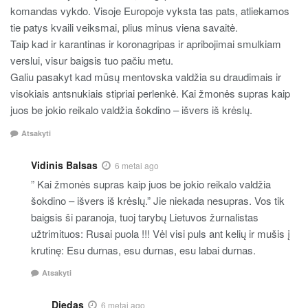
komandas vykdo. Visoje Europoje vyksta tas pats, atliekamos
tie patys kvaili veiksmai, plius minus viena savaitė.
Taip kad ir karantinas ir koronagripas ir apribojimai smulkiam
verslui, visur baigsis tuo pačiu metu.
Galiu pasakyt kad mūsų mentovska valdžia su draudimais ir
visokiais antsnukiais stipriai perlenkė. Kai žmonės supras kaip
juos be jokio reikalo valdžia šokdino – išvers iš krėslų.
Atsakyti
Vidinis Balsas
6 metai ago
” Kai žmonės supras kaip juos be jokio reikalo valdžia
šokdino – išvers iš krėslų.” Jie niekada nesupras. Vos tik
baigsis ši paranoja, tuoj tarybų Lietuvos žurnalistas
užtrimituos: Rusai puola !!! Vėl visi puls ant kelių ir mušis į
krutinę: Esu durnas, esu durnas, esu labai durnas.
Atsakyti
Diedas
6 metai ago