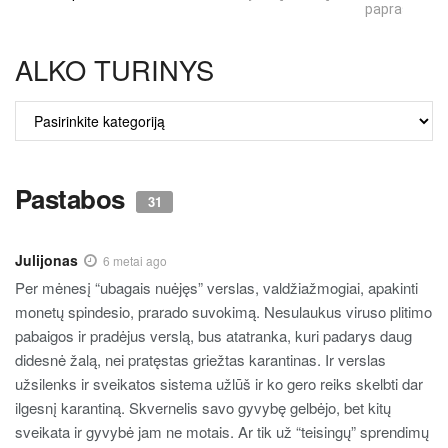
paprastumas
ALKO TURINYS
ALKO
TURINYS
Pastabos
31
Julijonas
6 metai ago
Per mėnesį “ubagais nuėjęs” verslas, valdžiažmogiai, apakinti
monetų spindesio, prarado suvokimą. Nesulaukus viruso plitimo
pabaigos ir pradėjus verslą, bus atatranka, kuri padarys daug
didesnė žalą, nei pratęstas griežtas karantinas. Ir verslas
užsilenks ir sveikatos sistema užlūš ir ko gero reiks skelbti dar
ilgesnį karantiną. Skvernelis savo gyvybę gelbėjo, bet kitų
sveikata ir gyvybė jam ne motais. Ar tik už “teisingų” sprendimų