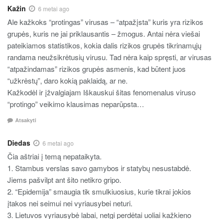
Kažin
6 metai ago
Ale kažkoks “protingas” virusas – “atpažįsta” kuris yra rizikos
grupės, kuris ne jai priklausantis – žmogus. Antai nėra viešai
pateikiamos statistikos, kokia dalis rizikos grupės tikrinamųjų
randama neužsikrėtusių virusu. Tad nėra kaip spręsti, ar virusas
“atpažindamas” rizikos grupės asmenis, kad būtent juos
“užkrėstų”, daro kokią paklaidą, ar ne.
Kažkodėl ir įžvalgiajam Iškauskui šitas fenomenalus viruso
“protingo” veikimo klausimas neparūpsta…
Atsakyti
Diedas
6 metai ago
Čia aštriai į temą nepataikyta.
1. Stambus verslas savo gamybos ir statybų nesustabdė.
Jiems pašvilpt ant šito netikro gripo.
2. “Epidemija” smaugia tik smulkiuosius, kurie tikrai jokios
įtakos nei seimui nei vyriausybei neturi.
3. Lietuvos vyriausybė labai, netgi perdėtai uoliai kažkieno