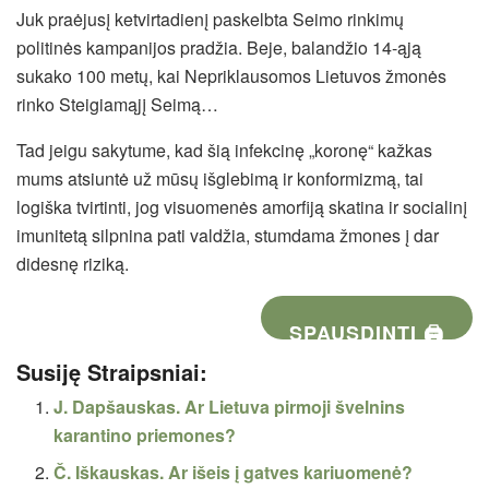
Juk praėjusį ketvirtadienį paskelbta Seimo rinkimų
politinės kampanijos pradžia. Beje, balandžio 14-ąją
sukako 100 metų, kai Nepriklausomos Lietuvos žmonės
rinko Steigiamąjį Seimą…
Tad jeigu sakytume, kad šią infekcinę „koronę“ kažkas
mums atsiuntė už mūsų išglebimą ir konformizmą, tai
logiška tvirtinti, jog visuomenės amorfiją skatina ir socialinį
imunitetą silpnina pati valdžia, stumdama žmones į dar
didesnę riziką.
SPAUSDINTI 🖨
Susiję Straipsniai:
J. Dapšauskas. Ar Lietuva pirmoji švelnins
karantino priemones?
Č. Iškauskas. Ar išeis į gatves kariuomenė?