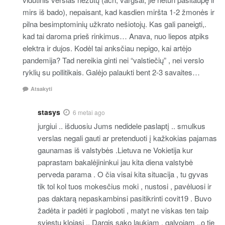
mirs iš bado), nepaisant, kad kasdien miršta 1-2 žmonės ir
pilna besimptominių užkrato nešiotojų. Kas gali paneigti,.
kad tai daroma prieš rinkimus… Anava, nuo liepos atpiks
elektra ir dujos. Kodėl tai anksčiau nepigo, kai artėjo
pandemija? Tad nereikia ginti nei “valstiečių” , nei verslo
ryklių su pollitikais. Galėjo palaukti bent 2-3 savaites…
Atsakyti
stasys
6 metai ago
jurgiui .. išduosiu Jums nedidele paslaptį .. smulkus
verslas negali gauti ar pretenduoti į kažkokias pajamas
gaunamas iš valstybės .Lietuva ne Vokietija kur
paprastam bakalėjininkui jau kita diena valstybė
perveda parama . O čia visai kita situacija , tu gyvas
tik tol kol tuos mokesčius moki , nustosi , pavėluosi ir
pas daktarą nepaskambinsi pasitikrinti covit19 . Buvo
žadėta ir padėti ir pagloboti , matyt ne viskas ten taip
sviestu klojasi .. Dargis sako laukiam , galvojam ..o tie