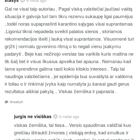
stasys
6 metai ago
Gal ne visai taip autoriau . Pagal viską valstiečiai jaučiasi valdą
situacija ir galvoja turi tam tikru rezervu sukaupę ligai paumėjus
..todėl noras supaprastinti karantino sąlygas visai suprantamas
.Ligoniui tikrai nepadeda sveikti palatos sienos , skiriamos
rekomendacijos išeiti į lauką visai suprantamos. Visuomenė turi
grįžti į normalu gyvenimo ritmą o to negali vienu įsakymu
padaryti . Beje kas nežinojo verslas tas variklis kuris maitina ne
tik šalį bet ir visus likusius apvelka bei apauna . Nemanau kad
tame sprendime galima rasti kokio kitokio intereso . Taip tai
naudinga valstiečiams , jei epidemija bus suvaldyta ar valdoma
ir toliau o ir rinkimai įvyks kaip numatyta ju šansai gauti gerus
rezultatus aiškiai pakylą .. Viskas žemiška ir paprasta .
Atsakyti
jurgis ne visiškas
6 metai ago
viskas žemiška, tai tiesa…Verslo spaudimas valdžiai kuo
greičiau ištraukti žmones į viešąją erdvę, kad smulkus ir
vidutinis verslas nežūtų (ach, vargšai, jie neturi pasitaupę ir