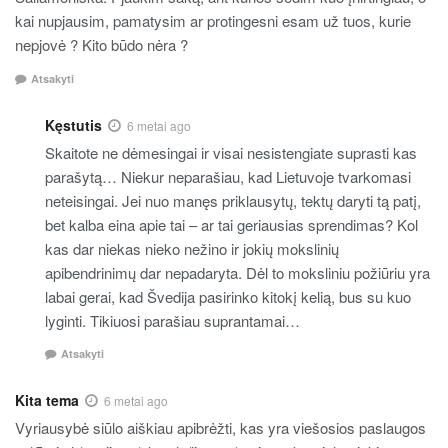
kai nupjausim, pamatysim ar protingesni esam už tuos, kurie
nepjovė ? Kito būdo nėra ?
Atsakyti
Kęstutis
6 metai ago
Skaitote ne dėmesingai ir visai nesistengiate suprasti kas
parašytą… Niekur neparašiau, kad Lietuvoje tvarkomasi
neteisingai. Jei nuo manęs priklausytų, tektų daryti tą patį,
bet kalba eina apie tai – ar tai geriausias sprendimas? Kol
kas dar niekas nieko nežino ir jokių mokslinių
apibendrinimų dar nepadaryta. Dėl to moksliniu požiūriu yra
labai gerai, kad Švedija pasirinko kitokį kelią, bus su kuo
lyginti. Tikiuosi parašiau suprantamai…
Atsakyti
Kita tema
6 metai ago
Vyriausybė siūlo aiškiau apibrėžti, kas yra viešosios paslaugos