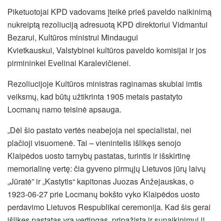
Piketuotojai KPD vadovams įteikė prieš paveldo naikinimą
nukreiptą rezoliuciją adresuotą KPD direktoriui Vidmantui
Bezarui, Kultūros ministrui Mindaugui
Kvietkauskui, Valstybinei kultūros paveldo komisijai ir jos
pirmininkei Evelinai Karalevičienei.
Rezoliucijoje Kultūros ministras raginamas skubiai imtis
veiksmų, kad būtų užtikrinta 1905 metais pastatyto
Locmanų namo teisinė apsauga.
„Dėl šio pastato vertės neabejoja nei specialistai, nei
plačioji visuomenė. Tai – vienintelis išlikęs senojo
Klaipėdos uosto tarnybų pastatas, turintis ir išskirtinę
memorialinę vertę: čia gyveno pirmųjų Lietuvos jūrų laivų
„Jūratė” ir „Kastytis“ kapitonas Juozas Anžejauskas, o
1923-06-27 prie Locmanų bokšto vyko Klaipėdos uosto
perdavimo Lietuvos Respublikai ceremonija. Kad šis gerai
išlikęs pastatas yra vertingas, pripažįsta ir sunaikinimui jį