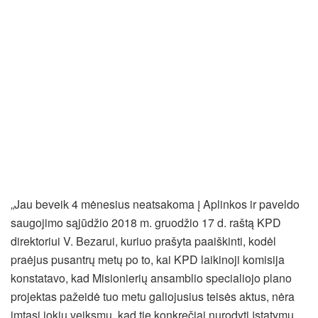
„Jau beveik 4 mėnesius neatsakoma į Aplinkos ir paveldo
saugojimo sąjūdžio 2018 m. gruodžio 17 d. raštą KPD
direktoriui V. Bezarui, kuriuo prašyta paaiškinti, kodėl
praėjus pusantrų metų po to, kai KPD laikinoji komisija
konstatavo, kad Misionierių ansamblio specialiojo plano
projektas pažeidė tuo metu galiojusius teisės aktus, nėra
imtasi jokių veiksmų, kad tie konkrečiai nurodyti įstatymų