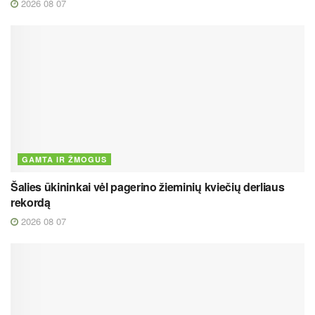
2026 08 07
GAMTA IR ŽMOGUS
Šalies ūkininkai vėl pagerino žieminių kviečių derliaus
rekordą
2026 08 07