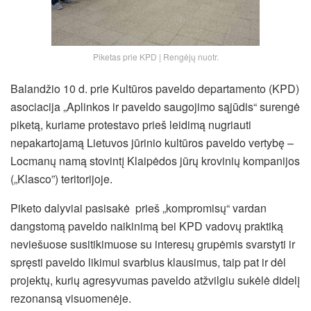
Piketas prie KPD | Rengėjų nuotr.
Balandžio 10 d. prie Kultūros paveldo departamento (KPD)
asociacija „Aplinkos ir paveldo saugojimo sąjūdis“ surengė
piketą, kuriame protestavo prieš leidimą nugriauti
nepakartojamą Lietuvos jūrinio kultūros paveldo vertybę –
Locmanų namą stovintį Klaipėdos jūrų krovinių kompanijos
(„Klasco”) teritorijoje.
Piketo dalyviai pasisakė prieš „kompromisų“ vardan
dangstomą paveldo naikinimą bei KPD vadovų praktiką
neviešuose susitikimuose su interesų
grupėmis svarstyti ir
spręsti paveldo likimui svarbius klausimus, taip pat ir dėl
projektų, kurių agresyvumas paveldo atžvilgiu sukėlė didelį
rezonansą visuomenėje.