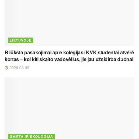
LIETUVOJE
Bliūkšta pasakojimai apie kolegijas: KVK studentai atvėrė
kortas – kol kiti skaito vadovėlius, jie jau užsidirba duonai
2026 08 09
GAMTA IR EKOLOGIJA