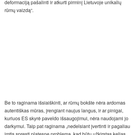
deformaciją pašalinti ir atkurti pirminį Lietuvoje unikalių
rūmų vaizdą“.
Be to raginama išsiaiškinti, ar rūmų bokšte nėra ardomas
autentiškas mūras, įrengiant naujus langus, ir ar pinigai,
kuriuos ES skyrė paveldo išsaugojimui, nėra naudojami jo
darkymui. Taip pat raginama „nedelsiant įvertinti ir pagaliau
imtis spręsti platesnę problemą, kad būtų užkirstas kelias