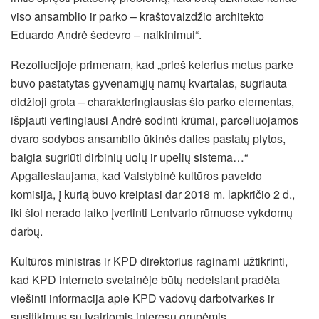
viso ansamblio ir parko – kraštovaizdžio architekto
Eduardo Andrė šedevro – naikinimui“.
Rezoliucijoje primenam, kad „prieš kelerius metus parke
buvo pastatytas gyvenamųjų namų kvartalas, sugriauta
didžioji grota – charakteringiausias šio parko elementas,
išpjauti vertingiausi Andrė sodinti krūmai, parceliuojamos
dvaro sodybos ansamblio ūkinės dalies pastatų plytos,
baigia sugriūti dirbinių uolų ir upelių sistema…“
Apgailestaujama, kad Valstybinė kultūros paveldo
komisija, į kurią buvo kreiptasi dar 2018 m. lapkričio 2 d.,
iki šiol nerado laiko įvertinti Lentvario rūmuose vykdomų
darbų.
Kultūros ministras ir KPD direktorius raginami užtikrinti,
kad KPD interneto svetainėje būtų nedelsiant pradėta
viešinti informacija apie KPD vadovų darbotvarkes ir
susitikimus su įvairiomis interesų grupėmis.