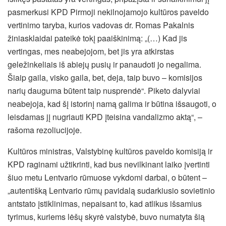
pasmerkusi KPD Pirmoji nekilnojamojo kultūros paveldo
vertinimo taryba, kurios vadovas dr. Romas Pakalnis
žiniasklaidai pateikė tokį paaiškinimą: „(…) Kad jis
vertingas, mes neabejojom, bet jis yra atkirstas
geležinkeliais iš abiejų pusių ir panaudoti jo negalima.
Šiaip gaila, visko gaila, bet, deja, taip buvo – komisijos
narių dauguma būtent taip nusprendė“. Piketo dalyviai
neabejoja, kad šį istorinį namą galima ir būtina išsaugoti, o
leisdamas jį nugriauti KPD įteisina vandalizmo aktą“, –
rašoma rezoliucijoje.
Kultūros ministras, Valstybinę kultūros paveldo komisiją ir
KPD raginami užtikrinti, kad bus nevilkinant laiko įvertinti
šiuo metu Lentvario rūmuose vykdomi darbai, o būtent –
„autentišką Lentvario rūmų pavidalą sudarkiusio sovietinio
antstato įstiklinimas, nepaisant to, kad atlikus išsamius
tyrimus, kuriems lėšų skyrė valstybė, buvo numatyta šią