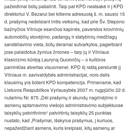
pažeidimai būtų pašalinti. Taip pat KPD neatsakė ir į KPD
direktoriui V. Bezarui bei kitiems adresuotą š. m. sausio 15
d. prašymą nedelsiant imtis veiksmų, kad prie Šv. Stepono
bažnyčios Vilniuje esančios kapinės, paverstos krovininių
automobilių stovėjimo, padangų ir statybinių medžiagų
sandėliavimo vieta, būtų deramai sutvarkytos, pagerbiant
jose palaidotus žymius žmones – tarp jų ir Vilniaus
klasicizmo kūrėją Lauryną Gucevičių – o kultūros
paminklas atvertas visuomenei. KPD šį raštą persiuntė jį
Vilniaus m. savivaldybės administracijai, nors dalis
klausimų yra būtent KPD kompetencija. Primename, kad
Lietuvos Respublikos Vyriausybės 2007 m. rugpjūčio 22 d.
nutarimu Nr. 875 „Dėl prašymų ir skundų nagrinėjimo ir
asmenų aptarnavimo viešojo administravimo subjektuose
taisyklių patvirtinimo“ patvirtintų taisyklių 25 punktas
nustato, kad „Prašymai, išskyrus prašymus, į kuriuos,
nepažeidžiant asmens, kuris kreipiasi, kitų asmenų ar