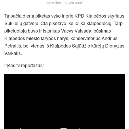
apskrities archyvo nuotr.
Tą pačia dieną piketas vyko ir prie KPD Klaipėdos skyriaus
Sukilėlių gatvėje. Čia piketavo keliolika klaipėdiečių. Tarp
piketuotojų buvo ir istorikas Vacys Vaivada, būsimas
Klaipėdos miesto tarybos narys, konservatorius Andrius
Petraitis, bei vienas iš Klaipėdos Sąjūdžio kūrėjų Dionyzas
Varkalis.
lrytas.tv reportažas: