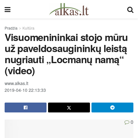
Pradžia
Kultūra
Visuomenininkai stojo mūru
už paveldosaugininkų leistą
nugriauti „Locmanų namą“
(video)
www.alkas.lt
2019-04-10 22:13:33
0