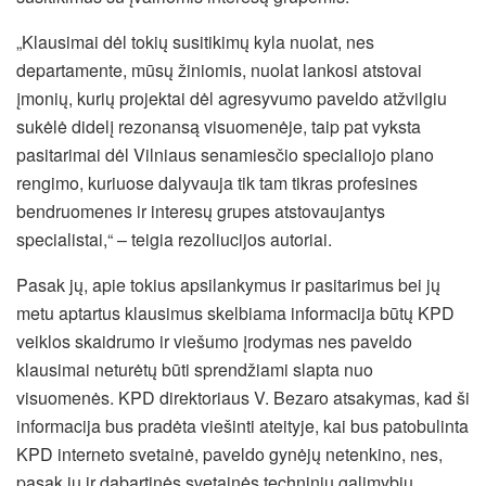
„Klausimai dėl tokių susitikimų kyla nuolat, nes
departamente, mūsų žiniomis, nuolat lankosi atstovai
įmonių, kurių projektai dėl agresyvumo paveldo atžvilgiu
sukėlė didelį rezonansą visuomenėje, taip pat vyksta
pasitarimai dėl Vilniaus senamiesčio specialiojo plano
rengimo, kuriuose dalyvauja tik tam tikras profesines
bendruomenes ir interesų grupes atstovaujantys
specialistai,“ – teigia rezoliucijos autoriai.
Pasak jų, apie tokius apsilankymus ir pasitarimus bei jų
metu aptartus klausimus skelbiama informacija būtų KPD
veiklos skaidrumo ir viešumo įrodymas nes paveldo
klausimai neturėtų būti sprendžiami slapta nuo
visuomenės. KPD direktoriaus V. Bezaro atsakymas, kad ši
informacija bus pradėta viešinti ateityje, kai bus patobulinta
KPD interneto svetainė, paveldo gynėjų netenkino, nes,
pasak jų ir dabartinės svetainės techninių galimybių