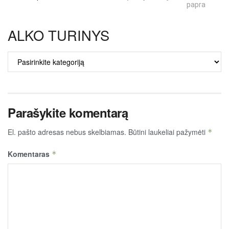
paprastumas
ALKO TURINYS
ALKO
TURINYS
Parašykite komentarą
El. pašto adresas nebus skelbiamas.
Būtini laukeliai pažymėti
*
Komentaras
*