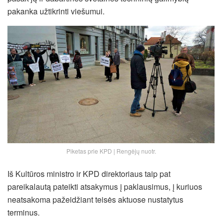
pakanka užtikrinti viešumui.
Piketas prie KPD | Rengėjų nuotr.
Iš Kultūros ministro ir KPD direktoriaus taip pat
pareikalautą pateikti atsakymus į paklausimus, į kuriuos
neatsakoma pažeidžiant teisės aktuose nustatytus
terminus.