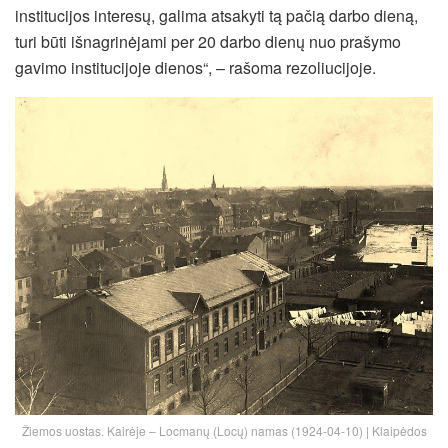
institucijos interesų, galima atsakyti tą pačią darbo dieną,
turi būti išnagrinėjami per 20 darbo dienų nuo prašymo
gavimo institucijoje dienos“, – rašoma rezoliucijoje.
Žiemos uostas. Kairėje – Locmanų (Locų) namas (1924-04-10) | Klaipėdos