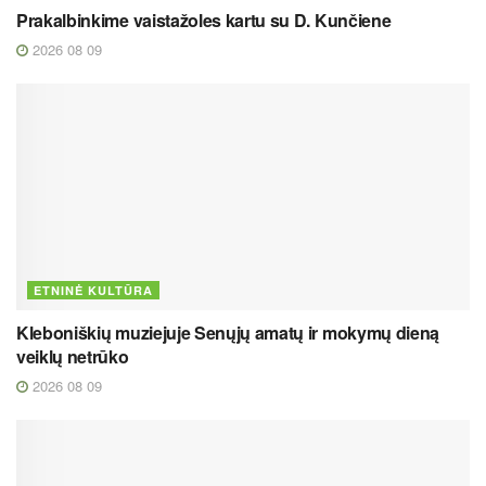
Prakalbinkime vaistažoles kartu su D. Kunčiene
2026 08 09
ETNINĖ KULTŪRA
Kleboniškių muziejuje Senųjų amatų ir mokymų dieną
veiklų netrūko
2026 08 09