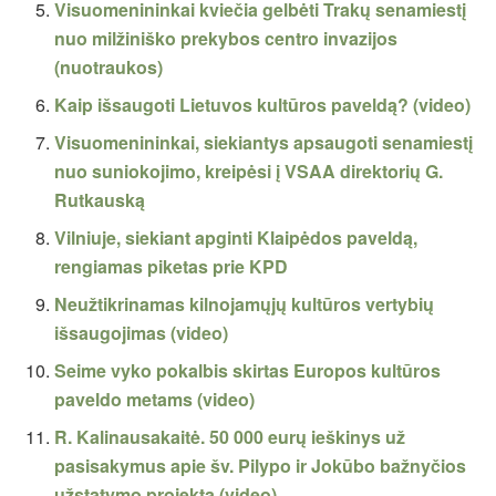
Visuomenininkai kviečia gelbėti Trakų senamiestį
nuo milžiniško prekybos centro invazijos
(nuotraukos)
Kaip išsaugoti Lietuvos kultūros paveldą? (video)
Visuomenininkai, siekiantys apsaugoti senamiestį
nuo suniokojimo, kreipėsi į VSAA direktorių G.
Rutkauską
Vilniuje, siekiant apginti Klaipėdos paveldą,
rengiamas piketas prie KPD
Neužtikrinamas kilnojamųjų kultūros vertybių
išsaugojimas (video)
Seime vyko pokalbis skirtas Europos kultūros
paveldo metams (video)
R. Kalinausakaitė. 50 000 eurų ieškinys už
pasisakymus apie šv. Pilypo ir Jokūbo bažnyčios
užstatymo projektą (video)