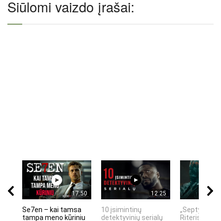
Siūlomi vaizdo įrašai:
17:50
12:25
Se7en – kai tamsa
10 įsimintinų
„Septynių Ka
tampa meno kūriniu
detektyvinių serialų
Riteris" – kai