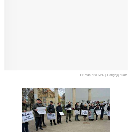
Piketas prie KPD | Rengėjų nuotr.