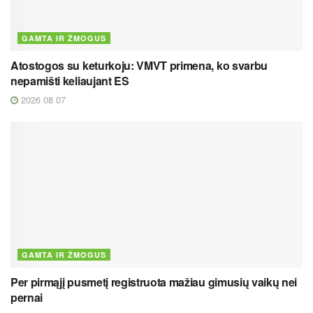
GAMTA IR ŽMOGUS
Atostogos su keturkoju: VMVT primena, ko svarbu
nepamišti keliaujant ES
2026 08 07
GAMTA IR ŽMOGUS
Per pirmąjį pusmetį registruota mažiau gimusių vaikų nei
pernai