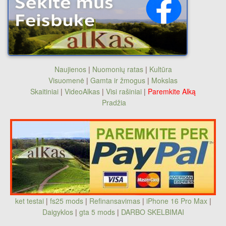
Naujienos
|
Nuomonių ratas
|
Kultūra
Visuomenė
|
Gamta ir žmogus
|
Mokslas
Skaitiniai
|
VideoAlkas
|
Visi rašiniai
|
Paremkite Alką
Pradžia
ket testai
|
fs25 mods
|
Refinansavimas
|
iPhone 16 Pro Max
|
Daigyklos
|
gta 5 mods
|
DARBO SKELBIMAI