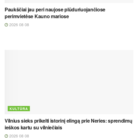
Paukščiai jau peri naujose plūduriuojančiose
perimvietėse Kauno mariose
2026 08 08
KULTŪRA
Vilnius sieks prikelti istorinį elingą prie Neries: sprendimų
ieškos kartu su vilniečiais
2026 08 08