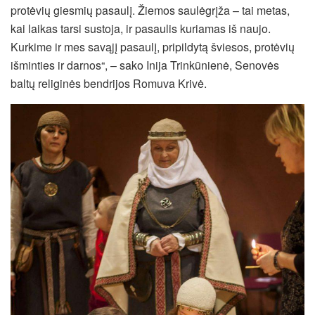
protėvių giesmių pasaulį. Žiemos saulėgrįža – tai metas,
kai laikas tarsi sustoja, ir pasaulis kuriamas iš naujo.
Kurkime ir mes savąjį pasaulį, pripildytą šviesos, protėvių
išminties ir darnos“, – sako Inija Trinkūnienė, Senovės
baltų religinės bendrijos Romuva Krivė.