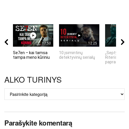
17:50
12:25
Se7en – kai tamsa
10 įsimintinų
„Septynių Ka
tampa meno kūriniu
detektyvinių serialų
Riteris" – kai
paprastumas
ALKO TURINYS
ALKO
TURINYS
Parašykite komentarą