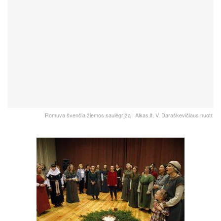
Romuva švenčia žiemos saulėgrįžą | Alkas.lt, V. Daraškevičiaus nuotr.