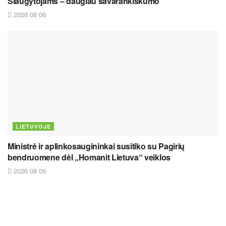
Slaugytojams – daugiau savarankiškumo
2026 08 06
LIETUVOJE
Ministrė ir aplinkosaugininkai susitiko su Pagirių
bendruomene dėl „Homanit Lietuva“ veiklos
2026 08 06