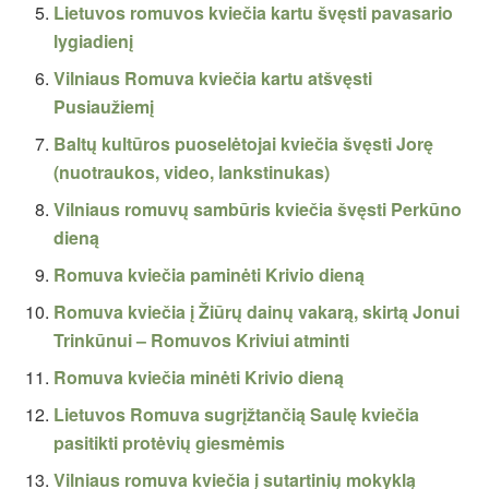
Lietuvos romuvos kviečia kartu švęsti pavasario
lygiadienį
Vilniaus Romuva kviečia kartu atšvęsti
Pusiaužiemį
Baltų kultūros puoselėtojai kviečia švęsti Jorę
(nuotraukos, video, lankstinukas)
Vilniaus romuvų sambūris kviečia švęsti Perkūno
dieną
Romuva kviečia paminėti Krivio dieną
Romuva kviečia į Žiūrų dainų vakarą, skirtą Jonui
Trinkūnui – Romuvos Kriviui atminti
Romuva kviečia minėti Krivio dieną
Lietuvos Romuva sugrįžtančią Saulę kviečia
pasitikti protėvių giesmėmis
Vilniaus romuva kviečia į sutartinių mokyklą