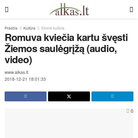
Pradžia
Kultūra
Etninė kultūra
Romuva kviečia kartu švęsti
Žiemos saulėgrįžą (audio,
video)
www.alkas.lt
2018-12-21 18:01:33
0