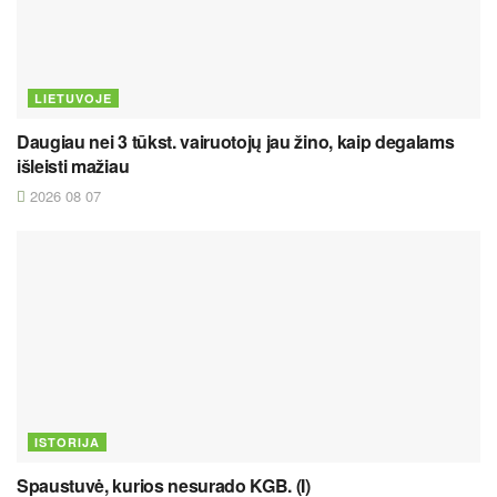
LIETUVOJE
Daugiau nei 3 tūkst. vairuotojų jau žino, kaip degalams
išleisti mažiau
2026 08 07
ISTORIJA
Spaustuvė, kurios nesurado KGB. (I)