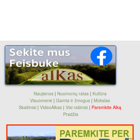
Naujienos
|
Nuomonių ratas
|
Kultūra
Visuomenė
|
Gamta ir žmogus
|
Mokslas
Skaitiniai
|
VideoAlkas
|
Visi rašiniai
|
Paremkite Alką
Pradžia