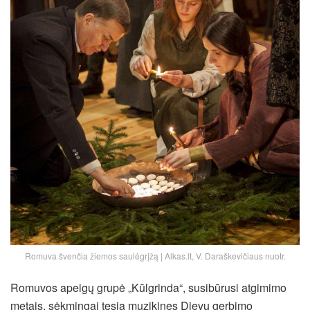
Romuva švenčia žiemos saulėgrįžą | Alkas.lt, V. Daraškevičiaus nuotr.
Romuvos apeigų grupė „Kūlgrinda“, susibūrusi atgimimo
metais, sėkmingai tęsia muzikines Dievų gerbimo