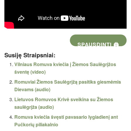
SPAUSDINTI 🖨
Susiję Straipsniai:
Vilniaus Romuva kviečia į Žiemos Saulėgrįžos
šventę (video)
Romuviai Žiemos Saulėgrįžą pasitiks giesmėmis
Dievams (audio)
Lietuvos Romuvos Krivė sveikina su Žiemos
saulėgrįža (audio)
Romuva kviečia švęsti pavasario lygiadienį ant
Pučkorių piliakalnio