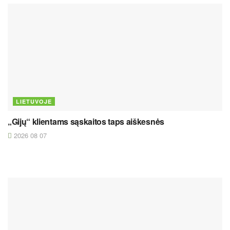
LIETUVOJE
„Gijų“ klientams sąskaitos taps aiškesnės
2026 08 07