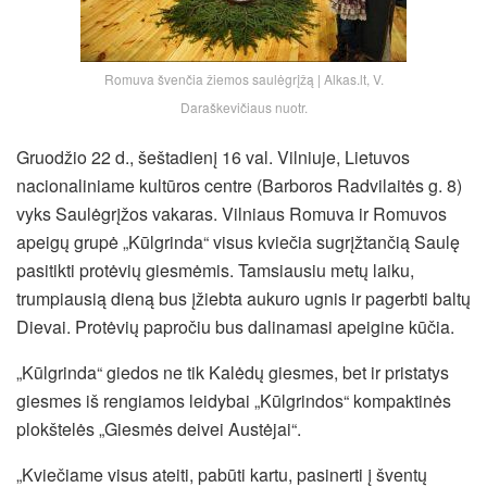
Romuva švenčia žiemos saulėgrįžą | Alkas.lt, V.
Daraškevičiaus nuotr.
Gruodžio 22 d., šeštadienį 16 val. Vilniuje, Lietuvos
nacionaliniame kultūros centre (Barboros Radvilaitės g. 8)
vyks Saulėgrįžos vakaras. Vilniaus Romuva ir Romuvos
apeigų grupė „Kūlgrinda“ visus kviečia sugrįžtančią Saulę
pasitikti protėvių giesmėmis. Tamsiausiu metų laiku,
trumpiausią dieną bus įžiebta aukuro ugnis ir pagerbti baltų
Dievai. Protėvių papročiu bus dalinamasi apeigine kūčia.
„Kūlgrinda“ giedos ne tik Kalėdų giesmes, bet ir pristatys
giesmes iš rengiamos
leidybai „Kūlgrindos“ kompaktinės
plokštelės „Giesmės deivei Austėjai“.
„Kviečiame visus ateiti, pabūti kartu, pasinerti į šventų