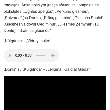
tradicijas. Ansamblis yra įrašęs aštuonias kompaktines
plokšteles: „Ugnies apeigos”, „Perkūno giesmės”,
„Sotvaras” (su Doniu), „Prūsų giesmės”, „Giesmės Saulei“,
„Giesmės valdovui Gediminui”, „Giesmės Žemynai” (su
Doniu) ir „Laimos giesmės”.
„Kūlgrinda“ –„Vidury lauko“:
„Donis“ su „Kūlgrinda“ – „Leliumai, Gaidiai Gieda“: