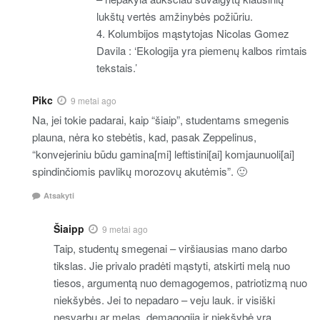
lukštų vertės amžinybės požiūriu.
4. Kolumbijos mąstytojas Nicolas Gomez
Davila : ‘Ekologija yra piemenų kalbos rimtais
tekstais.’
Pikc
9 metai ago
Na, jei tokie padarai, kaip “šiaip”, studentams smegenis
plauna, nėra ko stebėtis, kad, pasak Zeppelinus,
“konvejeriniu būdu gamina[mi] leftistini[ai] komjaunuoli[ai]
spindinčiomis pavlikų morozovų akutėmis”. 🙂
Atsakyti
Šiaipp
9 metai ago
Taip, studentų smegenai – viršiausias mano darbo
tikslas. Jie privalo pradėti mąstyti, atskirti melą nuo
tiesos, argumentą nuo demagogemos, patriotizmą nuo
niekšybės. Jei to nepadaro – veju lauk. ir visiški
nesvarbu ar melas, demagogija ir niekšybė yra