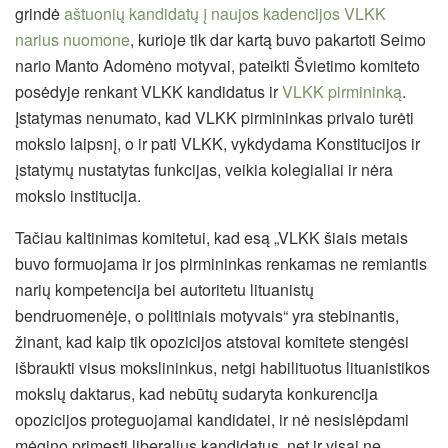
grindė
aštuonių kandidatų į naujos kadencijos VLKK
narius nuomone
, kurioje tik dar kartą buvo pakartoti Seimo
nario Manto
Adomėno motyvai, pateikti Švietimo komiteto
posėdyje renkant VLKK kandidatus ir
VLKK pirmininką
.
Įstatymas nenumato, kad VLKK pirmininkas privalo turėti
mokslo laipsnį, o ir pati VLKK, vykdydama Konstitucijos ir
įstatymų nustatytas funkcijas, veikia kolegialiai ir nėra
mokslo institucija.
Tačiau kaltinimas komitetui, kad esą „VLKK šiais metais
buvo formuojama ir jos pirmininkas renkamas ne remiantis
narių kompetencija bei autoritetu lituanistų
bendruomenėje, o politiniais motyvais“ yra stebinantis,
žinant, kad kaip tik opozicijos atstovai komitete stengėsi
išbraukti visus mokslininkus, netgi habilituotus lituanistikos
mokslų daktarus, kad nebūtų sudaryta konkurencija
opozicijos proteguojamai kandidatei, ir nė nesislėpdami
mėgino primesti liberalius kandidatus, net ir visai ne