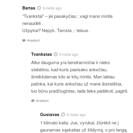
Bartas
9 metai ago
“Tvankstai” – jei pasakyčiau ; vagi mano mintis
nenaudėli .
Užpykai? Nepyk. Tamsta ,- teisus.
Atsakyti
Tvankstas
9 metai ago
Alke dauguma yra bendraminčiai ir nieko
stebėtino, kad kuris pasisako anksčiau,
išreikšdamas kito ar kitų mintis. Man labiau
patinka, kai kuris anksčiau už mane išsireiškia,
tuo būnu pradžiugintas, tada lieka padėkoti, pagirti.
Atsakyti
Gustavas
9 metai ago
1 klimato kaita. Jus, vyrukai, žiūrėkit ne į
gaunamas sąskaitas už šildymą, o pro langą.