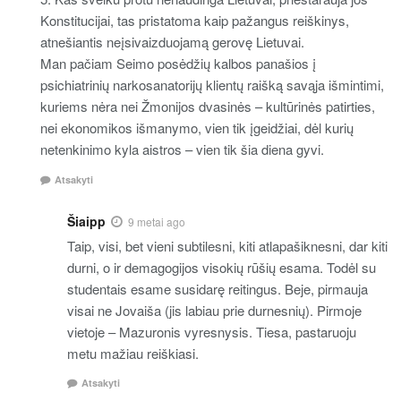
Konstitucijai, tas pristatoma kaip pažangus reiškinys,
atnešiantis neįsivaizduojamą gerovę Lietuvai.
Man pačiam Seimo posėdžių kalbos panašios į
psichiatrinių narkosanatorijų klientų raišką savąja išmintimi,
kuriems nėra nei Žmonijos dvasinės – kultūrinės patirties,
nei ekonomikos išmanymo, vien tik įgeidžiai, dėl kurių
netenkinimo kyla aistros – vien tik šia diena gyvi.
Atsakyti
Šiaipp
9 metai ago
Taip, visi, bet vieni subtilesni, kiti atlapašiknesni, dar kiti
durni, o ir demagogijos visokių rūšių esama. Todėl su
studentais esame susidarę reitingus. Beje, pirmauja
visai ne Jovaiša (jis labiau prie durnesnių). Pirmoje
vietoje – Mazuronis vyresnysis. Tiesa, pastaruoju
metu mažiau reiškiasi.
Atsakyti