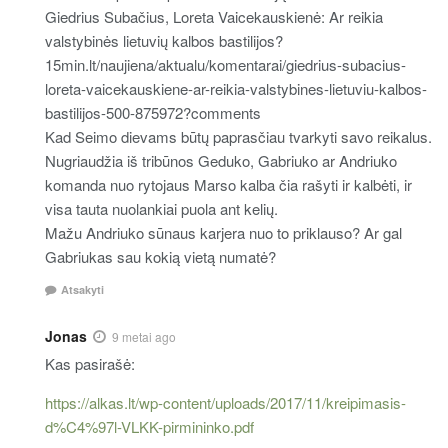
Giedrius Subačius, Loreta Vaicekauskienė: Ar reikia
valstybinės lietuvių kalbos bastilijos?
15min.lt/naujiena/aktualu/komentarai/giedrius-subacius-
loreta-vaicekauskiene-ar-reikia-valstybines-lietuviu-kalbos-
bastilijos-500-875972?comments
Kad Seimo dievams būtų paprasčiau tvarkyti savo reikalus.
Nugriaudžia iš tribūnos Geduko, Gabriuko ar Andriuko
komanda nuo rytojaus Marso kalba čia rašyti ir kalbėti, ir
visa tauta nuolankiai puola ant kelių.
Mažu Andriuko sūnaus karjera nuo to priklauso? Ar gal
Gabriukas sau kokią vietą numatė?
Atsakyti
Jonas
9 metai ago
Kas pasirašė:
https://alkas.lt/wp-content/uploads/2017/11/kreipimasis-
d%C4%97l-VLKK-pirmininko.pdf