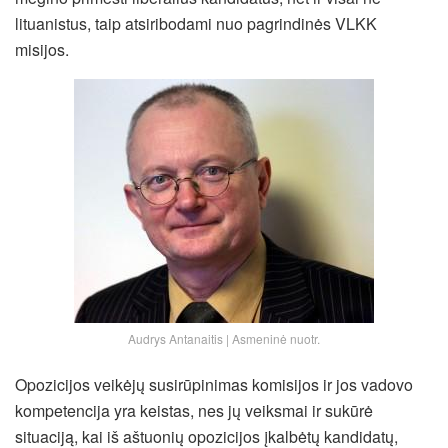
lituanistus, taip atsiribodami nuo pagrindinės VLKK
misijos.
Audrys Antanaitis | Asmeninė nuotr.
Opozicijos veikėjų susirūpinimas komisijos ir jos vadovo
kompetencija yra keistas, nes jų veiksmai ir sukūrė
situaciją, kai iš aštuonių opozicijos įkalbėtų kandidatų,