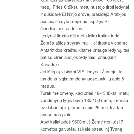
metų. Prieš 6 tūkst. metų nustojo tirpti ledynai
ir susidarė El Ninjo srovė, prasidėjo Arabijos
pusiasalio dykumėjimas, išplitęs iki
šiandieninės padėties.
Ledynai tirpsta dėl metų laiko kaitos ir dėl
Žemės ašies svyravimų – jei tirpsta viename
Antarktidos krašte, kitame priauga ledynų, tas
pat su Grenlandijos ledynais, priaugant
Kanadoje.
Jei ištirptų visiškai VISI ledynai Žemėje, tai
vandens lygis vandenynuose pakiltų apie 5
metrus.
Turėkime omeny, kad prieš 18-13 tūkst. metų
vandenynų lygis buvo 130-150 metrų žemiau
už dabartinį ir prarasta apie 25 mln. kv. km
sausumos plotų.
Apytiksliai prieš 9600 m. į Žemę trenkėsi 7
kometos galvutės, sukėlė pasaulinį Tvaną