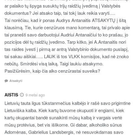
ar palaiko tų špyga susuktų trijų raidžių įvedimą į Valstybės
dokumentus? Jei atsako taip, tai tokį lauk reikia varyti….
Tai norėčiau, kad ir ponas Audrys Antanaitis ATSAKYTŲ į šitą
klausimą. Tie, kurie cenzūruos mano komentarą, tai privalo apie
tai pranešti savo darbuotojui Audriui Antanaičiui to ko prašau, jo
pozicijos dėl tų raidžių įvedimo. Tarp kitko, jei A.Antanaitis nori
tas raides įvesti į pirmą ar antrą Valstybinio dokumento puslapį,
tai sakau aiškiai….. LAUK iš tos VLKK komisijos, kad nė znoko
nebūtų. Smirdėsi visą laiką. Taigi laukiu atsakymo.
Pasižiūrėsim, kaip čia alko cenzūrastai suveiks?
Atsakyti
AISTIS
9 metai ago
Lietuvių tauta ilgus tūkstanmečius kalbėjo ir rašė savo prigimtine
Lietuviška kalba. Kiek kartų buvome okupuoti ir engiami, kiek
kartų okupantai bandė sunaikinti mūsų kalbą ir vargais vertė
mūsų protėvius, bet vis išlikome. Gi dabar, alkoholiko sūnus
Adomėnas, Gabrielius Landsbergis, nė nesuvokdamas savo