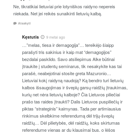
Ne, tikratikiai lietuviai prie lotyniškos raidyno nepereis
niekada. Net jei reikės sunaikinti lietuvių kalbą.
Atsakyti
Kęstutis
9 metai ago
…”melas, tiesa ir demagogija”… tereikėjo šiaipp
parašyti tris sakinius ir kaip mat “demagogijos”
bezdalai pasklido. Savo atsiliepimus Alke būtinai
įtraukite į studentų seminarus, tik nesakykite kas tai
parašė, neabejotinai stosite greta Mazuronio…
Lietuviai kokį raidyną naudoją? Ką bendro turi lietuvių
kalbos išsaugojimas ir šveplų garsų-raidžių įtraukimas,
kurių net nėra lietuvių kalboje? Čia Lietuvos piliečiai
prašo tas raides įtraukti? Dalis Lietuvos puspiliečių ir
piktas “strateginis” kaimynas. Tada per artimiausius
rinkimus skelbkime referendumą dėl trijų-šveplų
raidžių… Dėl pilietybės, dėl raidžių, koks skirtumas
referendume vienas ar du klausimai bus, o lėšos