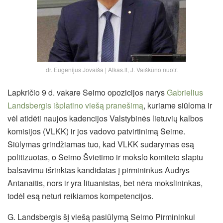
dr. Eugenijus Jovaiša | Alkas.lt, J. Vaiškūno nuotr.
Lapkričio 9 d. vakare Seimo opozicijos narys
Gabrielius
Landsbergis išplatino viešą pranešimą
, kuriame siūloma ir
vėl atidėti naujos kadencijos Valstybinės lietuvių kalbos
komisijos (VLKK) ir jos vadovo patvirtinimą Seime.
Siūlymas grindžiamas tuo, kad VLKK sudarymas esą
politizuotas, o Seimo Švietimo ir mokslo komiteto slaptu
balsavimu išrinktas kandidatas į pirmininkus Audrys
Antanaitis, nors ir yra lituanistas, bet nėra mokslininkas,
todėl esą neturi reikiamos kompetencijos.
G. Landsbergis šį viešą pasiūlymą Seimo Pirmininkui