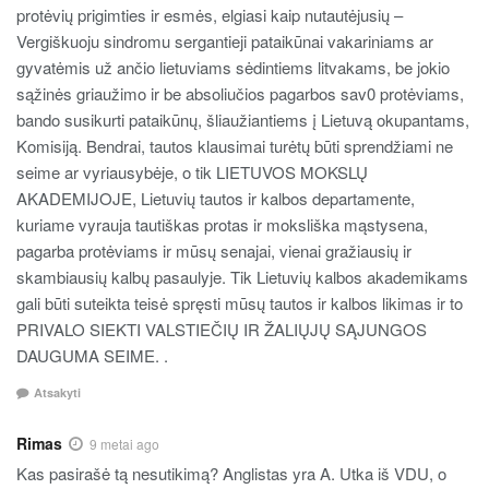
protėvių prigimties ir esmės, elgiasi kaip nutautėjusių –
Vergiškuoju sindromu sergantieji pataikūnai vakariniams ar
gyvatėmis už ančio lietuviams sėdintiems litvakams, be jokio
sąžinės griaužimo ir be absoliučios pagarbos sav0 protėviams,
bando susikurti pataikūnų, šliaužiantiems į Lietuvą okupantams,
Komisiją. Bendrai, tautos klausimai turėtų būti sprendžiami ne
seime ar vyriausybėje, o tik LIETUVOS MOKSLŲ
AKADEMIJOJE, Lietuvių tautos ir kalbos departamente,
kuriame vyrauja tautiškas protas ir moksliška mąstysena,
pagarba protėviams ir mūsų senajai, vienai gražiausių ir
skambiausių kalbų pasaulyje. Tik Lietuvių kalbos akademikams
gali būti suteikta teisė spręsti mūsų tautos ir kalbos likimas ir to
PRIVALO SIEKTI VALSTIEČIŲ IR ŽALIŲJŲ SĄJUNGOS
DAUGUMA SEIME. .
Atsakyti
Rimas
9 metai ago
Kas pasirašė tą nesutikimą? Anglistas yra A. Utka iš VDU, o