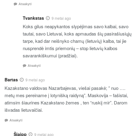
Atsakyti
Tvankstas
9 metai ago
Koks gilus neapykantos slypėjimas savo kalbai, savo
tautai, savo Lietuvai, koks apmaudas šių pasirašiusiųjų
tarpe, kad dar neišnyko chamų (lietuvių) kalba, tai jie
nusprendė imtis priemonių – stop lietuvių kalbos
savarankiškumui (pradžiai).
Atsakyti
Bartas
9 metai ago
Kazakstano valdovas Nazarbajevas, viešai pasakė; ” nuo ….
metų mes pereiname į lotynišką raidyną”. Maskovija – fašistai,
atimsim šiaurines Kazakstano žemes , ten “ruskij mir”. Darom
išvadas lietuvaičiai.
Atsakyti
Šiaipp
9 metai ago