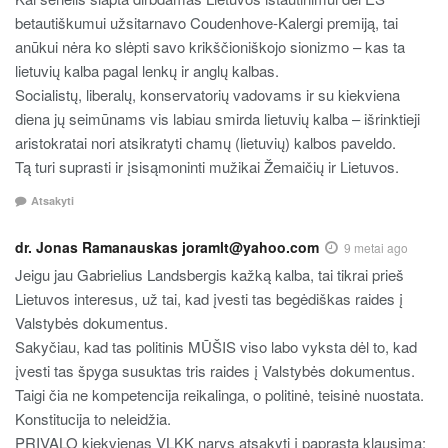
betautiškumui užsitarnavo Coudenhove-Kalergi premiją, tai
anūkui nėra ko slėpti savo krikščioniškojo sionizmo – kas ta
lietuvių kalba pagal lenkų ir anglų kalbas.
Socialistų, liberalų, konservatorių vadovams ir su kiekviena
diena jų seimūnams vis labiau smirda lietuvių kalba – išrinktieji
aristokratai nori atsikratyti chamų (lietuvių) kalbos paveldo.
Tą turi suprasti ir įsisąmoninti mužikai Žemaičių ir Lietuvos.
Atsakyti
dr. Jonas Ramanauskas joramlt@yahoo.com
9 metai ago
Jeigu jau Gabrielius Landsbergis kažką kalba, tai tikrai prieš
Lietuvos interesus, už tai, kad įvesti tas begėdiškas raides į
Valstybės dokumentus.
Sakyčiau, kad tas politinis MŪŠIS viso labo vyksta dėl to, kad
įvesti tas špyga susuktas tris raides į Valstybės dokumentus.
Taigi čia ne kompetencija reikalinga, o politinė, teisinė nuostata.
Konstitucija to neleidžia.
PRIVALO kiekvienas VLKK narys atsakyti į paprastą klausimą: