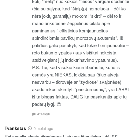
kokį “melą” nuo kokios “tiesos” vargšai studentai
(čia su sąlyga, kad “šiaip(p) nemeluoja – dėl ko
nėra jokių garantijų) mokomi “skirti” – dėl to ir
mano ankstesnė Zeppelinus citata apie
gaminamus “leftistinius komjaunuolius
spindinčiomis pavlikų morozovų akutėmis”. Iš
patirties galiu pasakyti, kad tokie homjaunuoliai –
reto bukumo ypatos (kas visiškai nekeista,
atsižvelgiant į jų indoktrinavimo ypatumus).
P.S. Tai, kad visokie kiauri liberastai, kurie iš
esmės yra NIEKAS, leidžia sau (šiuo atveju
nesvarbu – tikrovėje ar “žydrose” svajonėse)
akademikus skirstyti “prie durnesnių”, yra LABAI
iškalbingas faktas, DAUG ką pasakantis apie tų
padarų lygį. 😉
Atsakyti
Tvankstas
9 metai ago
Kai senelis slapta dirbdamas Lietuvos ištautinimui dėl ES