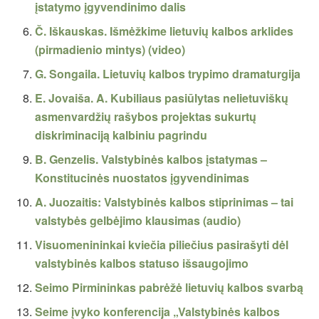
įstatymo įgyvendinimo dalis
Č. Iškauskas. Išmėžkime lietuvių kalbos arklides
(pirmadienio mintys) (video)
G. Songaila. Lietuvių kalbos trypimo dramaturgija
E. Jovaiša. A. Kubiliaus pasiūlytas nelietuviškų
asmenvardžių rašybos projektas sukurtų
diskriminaciją kalbiniu pagrindu
B. Genzelis. Valstybinės kalbos įstatymas –
Konstitucinės nuostatos įgyvendinimas
A. Juozaitis: Valstybinės kalbos stiprinimas – tai
valstybės gelbėjimo klausimas (audio)
Visuomenininkai kviečia piliečius pasirašyti dėl
valstybinės kalbos statuso išsaugojimo
Seimo Pirmininkas pabrėžė lietuvių kalbos svarbą
Seime įvyko konferencija „Valstybinės kalbos