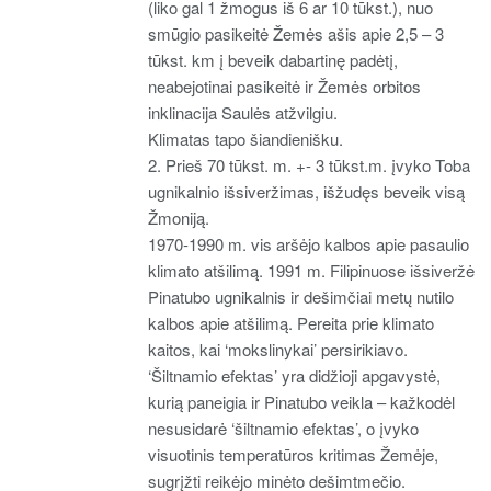
(liko gal 1 žmogus iš 6 ar 10 tūkst.), nuo
smūgio pasikeitė Žemės ašis apie 2,5 – 3
tūkst. km į beveik dabartinę padėtį,
neabejotinai pasikeitė ir Žemės orbitos
inklinacija Saulės atžvilgiu.
Klimatas tapo šiandienišku.
2. Prieš 70 tūkst. m. +- 3 tūkst.m. įvyko Toba
ugnikalnio išsiveržimas, išžudęs beveik visą
Žmoniją.
1970-1990 m. vis aršėjo kalbos apie pasaulio
klimato atšilimą. 1991 m. Filipinuose išsiveržė
Pinatubo ugnikalnis ir dešimčiai metų nutilo
kalbos apie atšilimą. Pereita prie klimato
kaitos, kai ‘mokslinykai’ persirikiavo.
‘Šiltnamio efektas’ yra didžioji apgavystė,
kurią paneigia ir Pinatubo veikla – kažkodėl
nesusidarė ‘šiltnamio efektas’, o įvyko
visuotinis temperatūros kritimas Žemėje,
sugrįžti reikėjo minėto dešimtmečio.