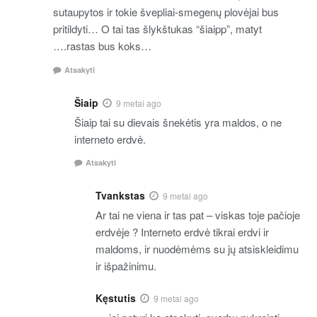
sutaupytos ir tokie švepliai-smegenų plovėjai bus
pritildyti… O tai tas šlykštukas “šiaipp”, matyt
….rastas bus koks…
Atsakyti
Šiaip
9 metai ago
Šiaip tai su dievais šnekėtis yra maldos, o ne
interneto erdvė.
Atsakyti
Tvankstas
9 metai ago
Ar tai ne viena ir tas pat – viskas toje pačioje
erdvėje ? Interneto erdvė tikrai erdvi ir
maldoms, ir nuodėmėms su jų atsiskleidimu
ir išpažinimu.
Kęstutis
9 metai ago