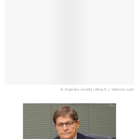
dr. Eugenijus Jovaiša | Alkas.lt, J. Vaiškūno nuotr.