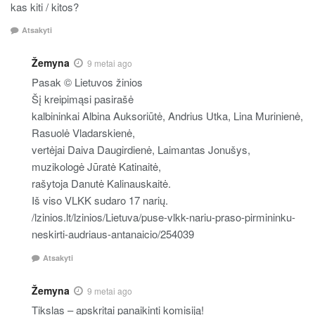
kas kiti / kitos?
Atsakyti
Žemyna
9 metai ago
Pasak © Lietuvos žinios
Šį kreipimąsi pasirašė
kalbininkai Albina Auksoriūtė, Andrius Utka, Lina Murinienė,
Rasuolė Vladarskienė,
vertėjai Daiva Daugirdienė, Laimantas Jonušys,
muzikologė Jūratė Katinaitė,
rašytoja Danutė Kalinauskaitė.
Iš viso VLKK sudaro 17 narių.
/lzinios.lt/lzinios/Lietuva/puse-vlkk-nariu-praso-pirmininku-
neskirti-audriaus-antanaicio/254039
Atsakyti
Žemyna
9 metai ago
Tikslas – apskritai panaikinti komisiją!