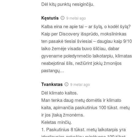
Dėl kitų punktų nesiginčiju.
Kęstutis
9 metai ago
Kalba eina ne apie tai – ar šylą, o kodėl šylą?
Kaip per Discovery išsprūdo, mokslininkas
ten pasakė tiesiai šviesiai – daugiau kaip 9/10
laiko žemėje visada buvo šilčiau, dabar
gyvename poledynmečio laikotarpiu, klimatas
neabejotinai šils, nežiūrint jokių žmonijos
pastangų…
Tvankstas
9 metai ago
Dėl klimato kaitos.
Man tenka daug metų domėtis ir klimato
kaita, apimančia paskutinius 100 tūkst. metų
ir jos įtaką žmonėms.
Keletas minčių.
1. Paskutinius 8 tūkst. metų laikotarpis yra
idealiausias anksčiau minėtuose 100 tūkst.