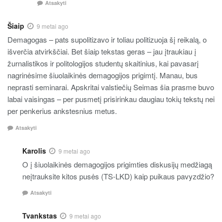
Atsakyti
Šiaip
9 metai ago
Demagogas – pats supolitizavo ir toliau politizuoja šį reikalą, o
išverčia atvirkščiai. Bet šiaip tekstas geras – jau įtraukiau į
žurnalistikos ir politologijos studentų skaitinius, kai pavasarį
nagrinėsime šiuolaikinės demagogijos prigimtį. Manau, bus
neprasti seminarai. Apskritai valstiečių Seimas šia prasme buvo
labai vaisingas – per pusmetį prisirinkau daugiau tokių tekstų nei
per penkerius ankstesnius metus.
Atsakyti
Karolis
9 metai ago
O į šiuolaikinės demagogijos prigimties diskusijų medžiagą
neįtrauksite kitos pusės (TS-LKD) kaip puikaus pavyzdžio?
Atsakyti
Tvankstas
9 metai ago