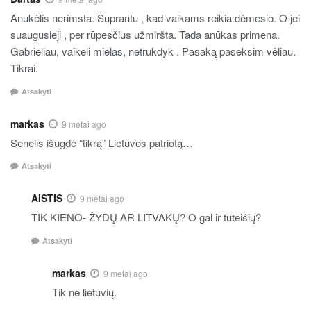
Anukėlis nerimsta. Suprantu , kad vaikams reikia dėmesio. O jei
suaugusieji , per rūpesčius užmiršta. Tada anūkas primena.
Gabrieliau, vaikeli mielas, netrukdyk . Pasaką paseksim vėliau.
Tikrai.
Atsakyti
markas
9 metai ago
Senelis išugdė “tikrą” Lietuvos patriotą…
Atsakyti
AISTIS
9 metai ago
TIK KIENO- ŽYDŲ AR LITVAKŲ? O gal ir tuteišių?
Atsakyti
markas
9 metai ago
Tik ne lietuvių.