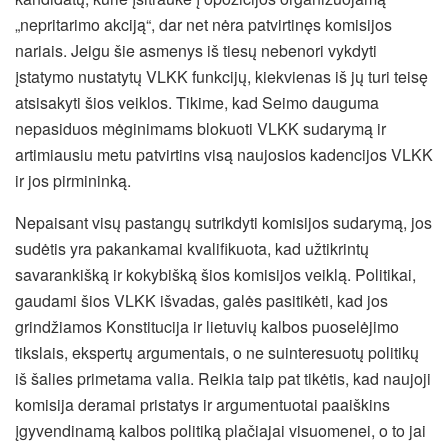
„nepritarimo akciją“, dar net nėra patvirtinęs komisijos
nariais. Jeigu šie asmenys iš tiesų nebenori vykdyti
įstatymo nustatytų VLKK funkcijų, kiekvienas iš jų turi teisę
atsisakyti šios veiklos. Tikime, kad Seimo dauguma
nepasiduos mėginimams blokuoti VLKK sudarymą ir
artimiausiu metu patvirtins visą naujosios kadencijos VLKK
ir jos pirmininką.
Nepaisant visų pastangų sutrikdyti komisijos sudarymą, jos
sudėtis yra pakankamai kvalifikuota, kad užtikrintų
savarankišką ir kokybišką šios komisijos veiklą. Politikai,
gaudami šios VLKK išvadas, galės pasitikėti, kad jos
grindžiamos Konstitucija ir lietuvių kalbos puoselėjimo
tikslais, ekspertų argumentais, o ne suinteresuotų politikų
iš šalies primetama valia. Reikia taip pat tikėtis, kad naujoji
komisija deramai pristatys ir argumentuotai paaiškins
įgyvendinamą kalbos politiką plačiajai visuomenei, o to jai