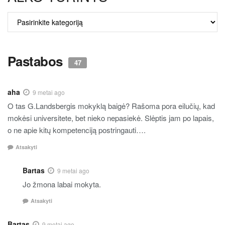
ALKO
TURINYS
Pastabos
47
aha
9 metai ago
O tas G.Landsbergis mokyklą baigė? Rašoma pora eilučių, kad
mokėsi universitete, bet nieko nepasiekė. Slėptis jam po lapais,
o ne apie kitų kompetenciją postringauti….
Atsakyti
Bartas
9 metai ago
Jo žmona labai mokyta.
Atsakyti
Bartas
9 metai ago