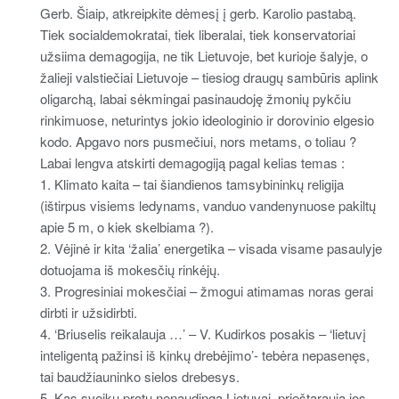
Gerb. Šiaip, atkreipkite dėmesį į gerb. Karolio pastabą.
Tiek socialdemokratai, tiek liberalai, tiek konservatoriai
užsiima demagogija, ne tik Lietuvoje, bet kurioje šalyje, o
žalieji valstiečiai Lietuvoje – tiesiog draugų sambūris aplink
oligarchą, labai sėkmingai pasinaudoję žmonių pykčiu
rinkimuose, neturintys jokio ideologinio ir dorovinio elgesio
kodo. Apgavo nors pusmečiui, nors metams, o toliau ?
Labai lengva atskirti demagogiją pagal kelias temas :
1. Klimato kaita – tai šiandienos tamsybininkų religija
(ištirpus visiems ledynams, vanduo vandenynuose pakiltų
apie 5 m, o kiek skelbiama ?).
2. Vėjinė ir kita ‘žalia’ energetika – visada visame pasaulyje
dotuojama iš mokesčių rinkėjų.
3. Progresiniai mokesčiai – žmogui atimamas noras gerai
dirbti ir užsidirbti.
4. ‘Briuselis reikalauja …’ – V. Kudirkos posakis – ‘lietuvį
inteligentą pažinsi iš kinkų drebėjimo’- tebėra nepasenęs,
tai baudžiauninko sielos drebesys.
5. Kas sveiku protu nenaudinga Lietuvai, prieštarauja jos