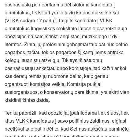
pasirašiusių po nepritarimu dėl siūlomo kandidato į
pirmininkus, tik keturi yra lietuvių kalbos mokslininkai
(VLKK sudaro 17 narių). Taigi iš kandidato į VLKK
pirmininkus lingvistikos mokslinio laipsnio esą reikalauja
opozicijos balsais išrinkti anglistas, muzikologė ir dvi
literatės. Žinia, jų profesiniai gebėjimai taip pat nusipelno
pagarbos, tačiau tokios pagarbos šį kartą jiems pritrūko
kolegų lituanistų atžvilgiu. Tik trys iš aštuonių
pasirašiusiųjų anksčiau dirbo komisijoje, tad kažin ar kol
kas derėtų remtis jų nuomone dėl to, kaip geriau
organizuoti komisijos veiklą. Komisija puikiai
susiorganizuos, o konservatorių pareiškimai yra skirti vien
klaidinti žiniasklaidą.
Tenka pabrėžti, kad opozicija, įpainiodama tiek šiuos, tiek
kitus VLKK kandidatus į savo politinius žaidimus, elgiasi
neetiškai taip pat ir dėl to, kad Seimas aukščiau paminėtų
kandidatų, kurie įsitraukė į opozicijos organizuojamą