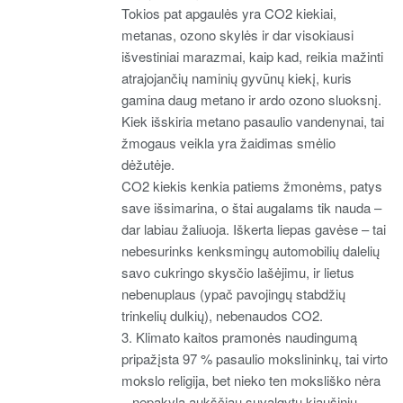
Tokios pat apgaulės yra CO2 kiekiai,
metanas, ozono skylės ir dar visokiausi
išvestiniai marazmai, kaip kad, reikia mažinti
atrajojančių naminių gyvūnų kiekį, kuris
gamina daug metano ir ardo ozono sluoksnį.
Kiek išskiria metano pasaulio vandenynai, tai
žmogaus veikla yra žaidimas smėlio
dėžutėje.
CO2 kiekis kenkia patiems žmonėms, patys
save išsimarina, o štai augalams tik nauda –
dar labiau žaliuoja. Iškerta liepas gavėse – tai
nebesurinks kenksmingų automobilių dalelių
savo cukringo skysčio lašėjimu, ir lietus
nebenuplaus (ypač pavojingų stabdžių
trinkelių dulkių), nebenaudos CO2.
3. Klimato kaitos pramonės naudingumą
pripažįsta 97 % pasaulio mokslininkų, tai virto
mokslo religija, bet nieko ten moksliško nėra
– nepakyla aukščiau suvalgytų kiaušinių