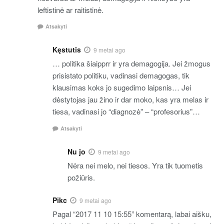
leftistinė ar raitistinė.
Atsakyti
Kęstutis
9 metai ago
… politika šiaipprr ir yra demagogija. Jei žmogus
prisistato politiku, vadinasi demagogas, tik
klausimas koks jo sugedimo laipsnis… Jei
dėstytojas jau žino ir dar moko, kas yra melas ir
tiesa, vadinasi jo “diagnozė” – “profesorius”…
Atsakyti
Nu jo
9 metai ago
Nėra nei melo, nei tiesos. Yra tik tuometis
požiūris.
Pikc
9 metai ago
Pagal “2017 11 10 15:55” komentarą, labai aišku,