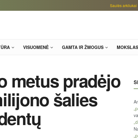
Saulės arkliukai
TŪRA
VISUOMENĖ
GAMTA IR ŽMOGUS
MOKSLA
o metus pradėjo
S
lijono šalies
An
„p
udentų
va
„d
Na
„p