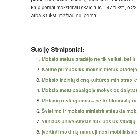
kaip pernai moksleivių skaičiaus – 47 tūkst., o 22 
arba 8 tūkst. mažiau nei pernai.
Susiję Straipsniai:
Mokslo metus pradėjo ne tik vaikai, bet ir 
Kaune pirmuosius mokslo metus pradėjo i
Mokslo ir žinių dieną kultūros ministras kv
Mokslo metų pabaigoje mokyklos dalyvau
Mokinių raštingumas – ne tik lituanistų r
Švietimo ir mokslo ministrė atšaukia mok
Vilniaus universitetas 437-uosius studij
Įvertinti mokinių naudojimosi mobiliaisia