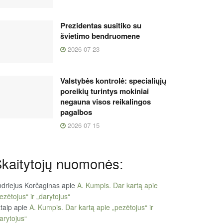
Prezidentas susitiko su
švietimo bendruomene
2026 07 23
Valstybės kontrolė: specialiųjų
poreikių turintys mokiniai
negauna visos reikalingos
pagalbos
2026 07 15
kaitytojų nuomonės:
driejus Korčaginas
apie
A. Kumpis. Dar kartą apie
ezėtojus“ ir „darytojus“
taip
apie
A. Kumpis. Dar kartą apie „pezėtojus“ ir
arytojus“