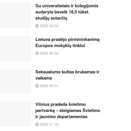
Su universitetais ir kolegijomis
sudaryta beveik 18,5 tūkst.
studijų sutarčių
2026 08 04
Lietuva pradėjo pirmininkavimą
Europos mokyklų tinklui
2026 08 04
Seksualumo kultas brukamas ir
vaikams
2026 08 01
Vilnius pradeda švietimo
pertvarką – steigiamas Švietimo
ir jaunimo departamentas
2026 07 30