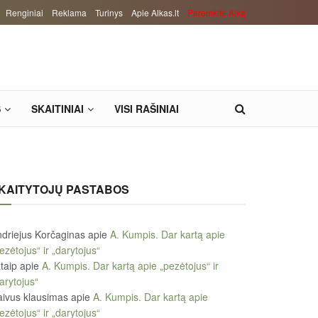
Renginiai
Reklama
Turinys
Apie Alkas.lt
Paremkite Alką
S
SKAITINIAI
VISI RAŠINIAI
KAITYTOJŲ PASTABOS
driejus Korčaginas
apie
A. Kumpis. Dar kartą apie
ezėtojus“ ir „darytojus“
taip
apie
A. Kumpis. Dar kartą apie „pezėtojus“ ir
arytojus“
ivus klausimas
apie
A. Kumpis. Dar kartą apie
ezėtojus“ ir „darytojus“