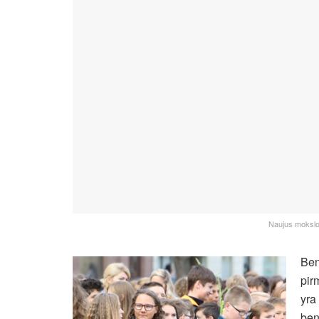
Naujus mokslo 
Ben
pir
yra
ben