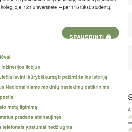
kolegijoje ir 21 universitete – per 116 tūkst. studentų,
SPAUSDINTI 🖨
tėvai
nžinerijos licėjus
iečia lavinti kūrybiškumą ir pažinti šalies istoriją
s Nacionaliniame mokinių pasiekimų patikrinime
S
ūpestis
slo metų ilginimą
An
„p
ų metus pradeda atsinaujinęs
va
is telefonais ypatumai nedžiugina
„d