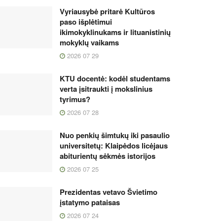
Vyriausybė pritarė Kultūros
paso išplėtimui
ikimokyklinukams ir lituanistinių
mokyklų vaikams
2026 07 29
KTU docentė: kodėl studentams
verta įsitraukti į mokslinius
tyrimus?
2026 07 28
Nuo penkių šimtukų iki pasaulio
universitetų: Klaipėdos licėjaus
abiturientų sėkmės istorijos
2026 07 25
Prezidentas vetavo Švietimo
įstatymo pataisas
2026 07 24