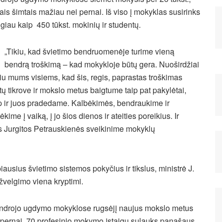
iais šimtais mažiau nei pernai. Iš viso į mokyklas susirinks
giau kaip 450 tūkst. mokinių ir studentų.
„Tikiu, kad švietimo bendruomenėje turime vieną
bendrą troškimą – kad mokykloje būtų gera. Nuoširdžiai
kiu mums visiems, kad šis, regis, paprastas troškimas
stų tikrove ir mokslo metus baigtume taip pat pakylėtai,
p ir juos pradedame. Kalbėkimės, bendraukime ir
ėkime į vaiką, į jo šios dienos ir ateities poreikius. Ir
 Jurgitos Petrauskienės sveikinime mokyklų
usius švietimo sistemos pokyčius ir tikslus, ministrė J.
žvelgimo viena kryptimi.
bendrojo ugdymo mokyklose rugsėjį naujus mokslo metus
ei pernai. 70 profesinio mokymo įstaigų sulauks panašaus