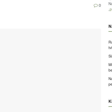
Na
0
„p
N
Ru
tv
Sl
Mi
be
Na
pe
Ki