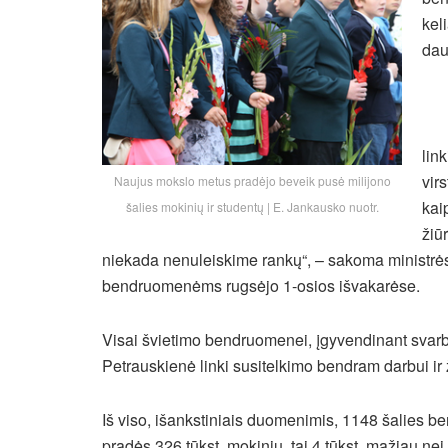
kel
dau
lin
vir
Naujus mokslo metus pradėjo beveik pusė milijono
kai
šalies mokinių ir studentų | E. Jankausko nuotr.
žiūr
niekada nenuleiskime rankų“,
– sakoma ministrės
bendruomenėms rugsėjo 1-osios išvakarėse.
Visai švietimo bendruomenei, įgyvendinant svarbia
Petrauskienė linki susitelkimo bendram darbui ir 
Iš viso, išankstiniais duomenimis, 1148 šalies 
pradės 326 tūkst. mokinių, tai 4 tūkst. mažiau n