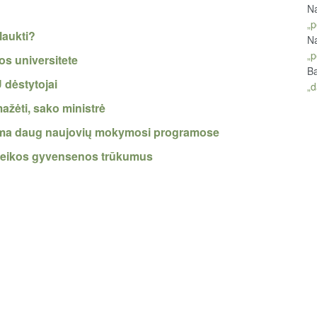
Na
„p
laukti?
Na
„p
os universitete
Ba
 dėstytojai
„d
mažėti, sako ministrė
dama daug naujovių mokymosi programose
sveikos gyvensenos trūkumus