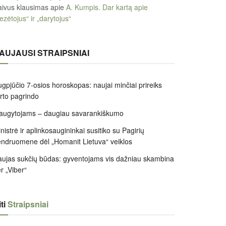
ivus klausimas
apie
A. Kumpis. Dar kartą apie
ezėtojus“ ir „darytojus“
AUJAUSI STRAIPSNIAI
gpjūčio 7-osios horoskopas: naujai minčiai prireiks
irto pagrindo
augytojams – daugiau savarankiškumo
nistrė ir aplinkosaugininkai susitiko su Pagirių
ndruomene dėl „Homanit Lietuva“ veiklos
ujas sukčių būdas: gyventojams vis dažniau skambina
r „Viber“
ti
Straipsniai