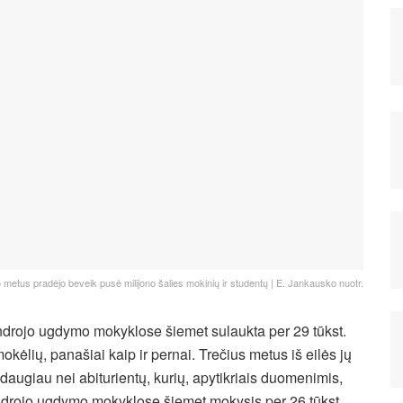
metus pradėjo beveik pusė milijono šalies mokinių ir studentų | E. Jankausko nuotr.
drojo ugdymo mokyklose šiemet sulaukta per 29 tūkst.
mokėlių, panašiai kaip ir pernai. Trečius metus iš eilės jų
 daugiau nei abiturientų, kurių, apytikriais duomenimis,
drojo ugdymo mokyklose šiemet mokysis per 26 tūkst.,