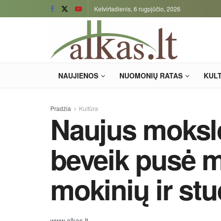
Ketvirtadienis, 6 rugpjūčio, 2026
NAUJIENOS
NUOMONIŲ RATAS
KUL
Pradžia
Kultūra
Naujus moksl
beveik pusė mi
mokinių ir st
www.alkas.lt